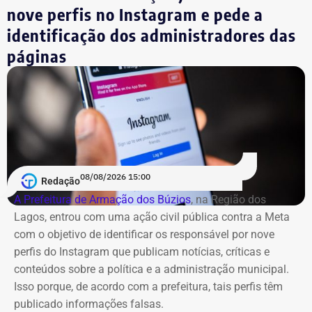
nove perfis no Instagram e pede a
5
Rodrigo Ratkus Abel
R$
R$
R
identificação dos administradores das
349.332,01
34.433,88
3
páginas
6
Gustavo Reis Ferreira
R$
R$
R
348.094,75
41.125,19
3
7
Igor Domingos Marques da
R$
R$
R
Silva
281.845,47
25.594,23
2
08/08/2026 15:00
Redação
A Prefeitura de Armação dos Búzios
, na Região dos
8
Danielle Christian Ribeiro
R$
R$
R
Lagos, entrou com uma ação civil pública contra a Meta
Barros
281.042,85
103.247,91
1
com o objetivo de identificar os responsável por nove
perfis do Instagram que publicam notícias, críticas e
9
Fernando Cezar Jorge
R$
R$
R
conteúdos sobre a política e a administração municipal.
Hakme
274.382,64
22.028,93
2
Isso porque, de acordo com a prefeitura, tais perfis têm
publicado informações falsas.