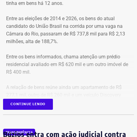
tinha em bens há 12 anos.
diárias, de 2022 a julho de 2026
Com informações do portal “g1”.
Entre as eleições de 2014 e 2026, os bens do atual
Posiç
Beneficiário
Total pago
Nacional
I
candidato do União Brasil na corrida por uma vaga na
ão
al
Câmara do Rio, passaram de R$ 737,8 mil para R$ 2,13
1
Victor Rosa Travancas
R$
R$
R
milhões, alta de 188,7%.
518.688,07
48.348,60
4
Entre os bens informados, chama atenção um prédio
residencial avaliado em R$ 620 mil e um outro imóvel de
2
Bruno de Queiroz Costa
R$
R$
R
R$ 400 mil.
458.412,41
5.106,28
4
A relação de bens reúne ainda um apartamento de R$
3
Sergio Ricardo M. de
R$
R$
R
277,1 mil, outro de R$ 260 mil e um veículo Discovery
Almeida
372.185,76
53.683,17
3
D300, ano 2023, declarado por R$ 330 mil. Também
CONTINUE LENDO
aparecem na lista cerca de R$ 177 mil em aplicações e
fundos.
4
Cláudio Bonfim de Castro e
R$
R$
R
Silva
369.375,28
88.570,78
2
Búzios entra com ação judicial contra
TRANSPARÊNCIA