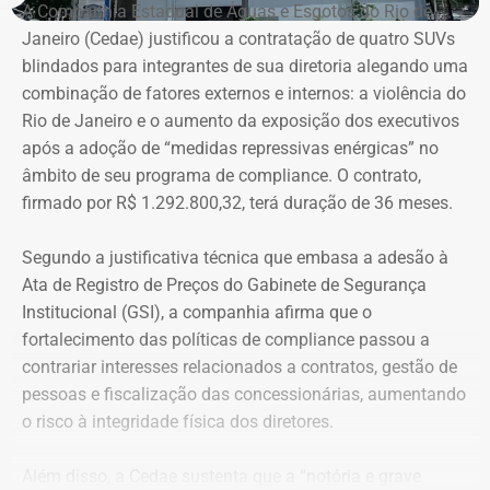
Os dados
foram extraídos do Portal da Transparência e
A Companhia Estadual de Águas e Esgotos do Rio de
do Sistema de Execução Orçamentária e Financeira do
Janeiro (Cedae) justificou a contratação de quatro SUVs
Estado do Rio de Janeiro (SIAFE-RJ)
.
blindados para integrantes de sua diretoria alegando uma
combinação de fatores externos e internos: a violência do
Rio de Janeiro e o aumento da exposição dos executivos
Aumento de gastos com viagens ao
após a adoção de “medidas repressivas enérgicas” no
exterior
âmbito de seu programa de compliance. O contrato,
firmado por R$ 1.292.800,32, terá duração de 36 meses.
Entre janeiro de 2022 e 14 de julho de 2026, a base
estadual registrou R$ 84,13 milhões em pagamentos
Segundo a justificativa técnica que embasa a adesão à
relacionados a diárias. Desse total, R$ 69,45 milhões
Ata de Registro de Preços do Gabinete de Segurança
foram contabilizados como deslocamentos dentro do
Institucional (GSI), a companhia afirma que o
país e R$ 14,68 milhões como viagens ao exterior.
fortalecimento das políticas de compliance passou a
contrariar interesses relacionados a contratos, gestão de
O aumento dos gastos acompanha o crescimento no
pessoas e fiscalização das concessionárias, aumentando
número de viagens: em 2025, o governo autorizou quase
o risco à integridade física dos diretores.
21 mil diárias, frente às cerca de 15 mil registradas no
ano anterior.
Além disso, a Cedae sustenta que a “notória e grave