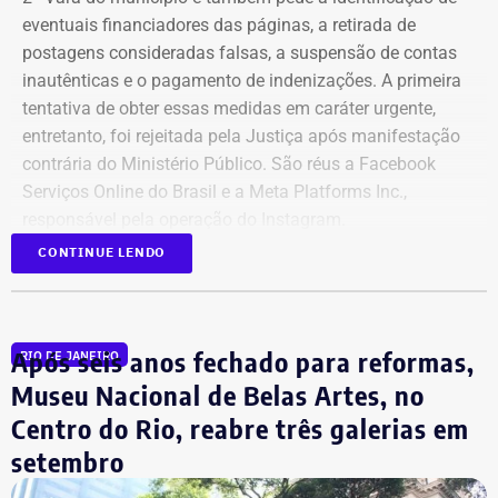
eventuais financiadores das páginas, a retirada de
postagens consideradas falsas, a suspensão de contas
inautênticas e o pagamento de indenizações. A primeira
tentativa de obter essas medidas em caráter urgente,
entretanto, foi rejeitada pela Justiça após manifestação
contrária do Ministério Público. São réus a Facebook
Serviços Online do Brasil e a Meta Platforms Inc.,
responsável pela operação do Instagram.
CONTINUE LENDO
Os administradores dos perfis não foram incluídos no
processo porque, segundo a prefeitura, não foi possível
conseguir a identificação dos responsáveis. O processo
Após seis anos fechado para reformas,
RIO DE JANEIRO
tem como alvo informações relacionadas a nove contas.
São elas: @buziosinformacoes;
Museu Nacional de Belas Artes, no
@politicanewsregiaodoslagos; @buziosnoticias;
Centro do Rio, reabre três galerias em
@fofoca_na_calcada; @gladysnunesbuzios;
setembro
@acorda_buziosrj; @buziosnuecru; @mayfelixrj;
@choqueibuzios.