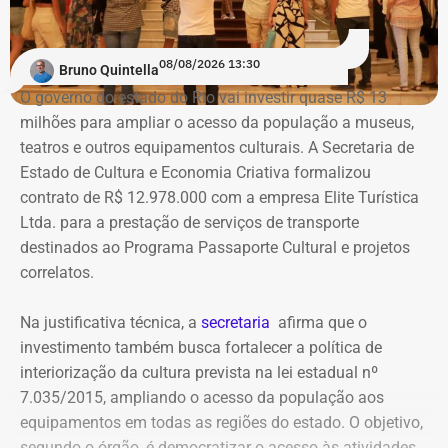
Na ação, a prefeitura também pede informações
cadastrais, endereços eletrônicos, telefones, IPs,
08/08/2026 13:30
dispositivos utilizados, histórico de nomes,
Bruno Quintella
administradores atuais e anteriores, contas vinculadas,
O governo do estado do Rio vai investir quase R$ 13
meios de recuperação, contas publicitárias e dados de
milhões para ampliar o acesso da população a museus,
pagamento. Com isso, a Meta também seria obrigada a
teatros e outros equipamentos culturais. A Secretaria de
elaborar uma tabela comparativa, indicando se os perfis
Estado de Cultura e Economia Criativa formalizou
compartilham telefones, dispositivos, endereços de IP,
contrato de R$ 12.978.000 com a empresa Elite Turística
administradores, contas de anúncios, meios de
Ltda. para a prestação de serviços de transporte
pagamento ou gerenciadores de negócios.
destinados ao Programa Passaporte Cultural e projetos
correlatos.
Ação também requer anúncios e
Na justificativa técnica, a
secretaria
afirma que o
impulsionamentos e cita morte de
investimento também busca fortalecer a política de
criança como exemplo de fake news
interiorização da cultura prevista na lei estadual nº
7.035/2015, ampliando o acesso da população aos
As 31 publicações relacionadas pela prefeitura tratam de
equipamentos em todas as regiões do estado. O objetivo,
assuntos diversos. A lista inclui manchetes sobre prisões
segundo o órgão, é democratizar o acesso às atividades