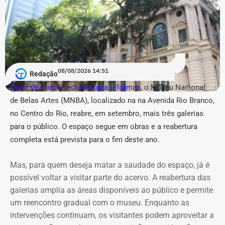
Acusação de “estética
pseudojornalística” e suspeita de
“repetição” no Instagram
08/08/2026 14:51
Redação
Após seis anos fechado para reformas
, o Museu Nacional
Em um anexo de 36 páginas, o município relacionou 31
de Belas Artes (MNBA), localizado na
na Avenida Rio Branco,
publicações, sendo a maior parte — 14 conteúdos —
no Centro do Rio, re
abre, em setembro, mais três galerias
atribuída ao perfil @buziosnuecru. Outras seis são do
@buziosinformacoes, quatro do @acorda_buziosrj, duas
para o público.
O espaço segue em obras e a reabertura
do @fofoca_na_calcada e as demais estão distribuídas
completa está prevista para o fim deste ano.
entre as outras páginas.
Mas, para quem deseja matar a saudade do espaço, já é
Na petição inicial, a gestão municipal afirma que os perfis
possível voltar a visitar parte do acervo. A reabertura das
empregam “estética pseudojornalística”, manchetes
galerias amplia as áreas disponíveis ao público e permite
conclusivas, memes, montagens e acusações por
um reencontro gradual com o museu. Enquanto as
associação para repercutir temas relacionados a
intervenções continuam, os visitantes podem aproveitar a