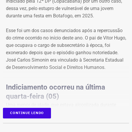
indiciado pela 12ª DP (Copacabana) por um outro caso,
O valor desses danos não foi calculado. O município
dessa vez, pelo estupro de vulnerável de uma jovem
pede ainda indenização por dano moral coletivo, também
durante uma festa em Botafogo, em 2025.
sem indicar a quantia. Apesar da dimensão das
pretensões, atribuiu à causa o valor provisório de R$ 1
Esse foi um dos casos denunciados após a repercussão
mil.
do crime ocorrido no início deste ano. O pai de Vitor Hugo,
que ocupava o cargo de subsecretário à época, foi
exonerado depois que o episódio ganhou notoriedade.
Município afirma que ação não busca
José Carlos Simonin era vinculado à Secretaria Estadual
impedir críticas
de Desenvolvimento Social e Direitos Humanos.
Ao longo da petição, a prefeitura procura diferenciar
críticas políticas de afirmações factuais que considera
Indiciamento ocorreu na última
falsas.
quarta-feira (05)
Uma menor de idade, que estava alcoolizada durante
“A presente ação civil pública não foi concebida para
uma festa em Botafogo, na Zona Sul do Rio, disse que
CONTINUE LENDO
proteger o governo municipal do desconforto inerente à
Vitor Hugo a forçou a fazer sexo oral, apesar de ela ter
crítica”, afirma o documento. Em outro trecho, o município
dito repetidamente que não queria.
sustenta que “a fiscalização social, a imprensa crítica, a