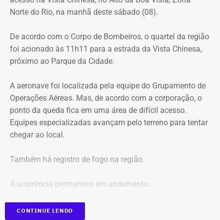
Estrada da Vista Chinesa, em frente ao pagode chinês da
Norte do Rio, na manhã deste sábado (08).
Vista Chinesa, foi interditado. A Vista Chinesa fica dentro
Trecho da argumentação da prefeitura de Búzios sobre a morte de uma
do Parque Nacional da Tijuca
De acordo com o Corpo de Bombeiros, o quartel da região
criança de 2 anos — Foto: Reprodução.
foi acionado às 11h11 para a estrada da Vista Chinesa,
próximo ao Parque da Cidade.
O pedido de Búzios à Justiça
A aeronave foi localizada pela equipe do Grupamento de
Em caráter urgente, antes da apresentação da defesa das
Operações Aéreas. Mas, de acordo com a corporação, o
empresas, a prefeitura solicitou:
ponto da queda fica em uma área de difícil acesso.
Equipes especializadas avançam pelo terreno para tentar
Preservação integral dos registros dos nove perfis;
chegar ao local.
Entrega dos dados de titulares e administradores;
Identificação de anunciantes e financiadores;
Também há registro de fogo na região.
Cruzamento técnico das informações das contas;
Retirada das publicações relacionadas no processo;
A ocorrência permanece em andamento.
Interrupção de anúncios e impulsionamentos;
Suspensão temporária de contas que não fossem
*Em atualização
CONTINUE LENDO
vinculadas a pessoas autênticas;