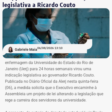
Estados Unidos porque decidiu voltar ao seu país natal,
legislativa a Ricardo Couto
em plena efervescência do impeachment da ex-presidente
Dilma Rousseff (PT). No Rio, matriculou-se em Direito na
PUC, onde ficou de 2016 a 2019. Em seguida, quando já
trabalhava no “Pânico”, transferiu-se para o Instituto
Damásio, do IBMEC de São Paulo. E lá concluiu o curso,
em 2020, no início da pandemia.
06/08/2026 13:10
Gabriele Maia
“Eu nunca afirmei que me formei, mas que estudei em
A redução da jornada de trabalho dos profissionais de
Nova York, na PUC e no Institiuto Damásio. Se alguém diz
enfermagem da Universidade do Estado do Rio de
que eu me formei na NYU, não fui eu, porque sempre
Janeiro (Uerj) para 24 horas semanais virou uma
procurei ser muito preciso com isso”, diz André Marinho.
indicação legislativa ao governador Ricardo Couto.
Publicada no Diário Oficial da Alerj nesta quinta-feira
No material de divulgação da campanha, nas redes
(06), a medida solicita que o Executivo encaminhe à
sociais, realmente, não há qualquer referência à
Assembleia um projeto de lei alterando a legislação que
formatura.
rege a carreira dos servidores da universidade.
Citação equivocada em entrevistas e