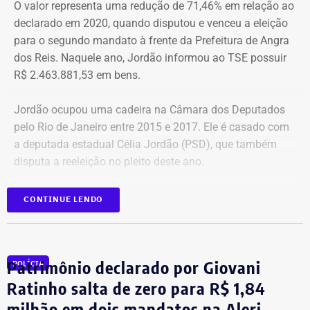
O valor representa uma redução de 71,46% em relação ao
declarado em 2020, quando disputou e venceu a eleição
para o segundo mandato à frente da Prefeitura de Angra
dos Reis. Naquele ano, Jordão informou ao TSE possuir
R$ 2.463.881,53 em bens.
Jordão ocupou uma cadeira na Câmara dos Deputados
pelo Rio de Janeiro entre 2015 e 2017. Ele é casado com
a deputada estadual Célia Jordão (PSD), que também
disputa a reeleição no pleito deste ano.
CONTINUE LENDO
Patrimônio 3,5 vezes menor em seis
anos
Patrimônio declarado por Giovani
Entre as duas declarações de bens, a principal mudança
POLÍCIA
no patrimônio de Fernando Jordão está na redução dos
Ratinho salta de zero para R$ 1,84
valores relacionados a créditos e participações
milhão em dois mandatos na Alerj