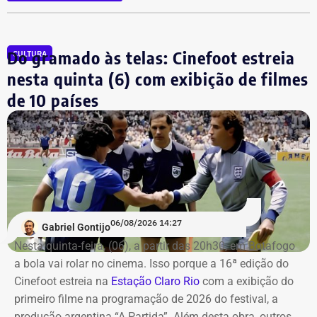
de um imóvel no valor de R$ 220 mil e um bem declarado
como “outros bens e direitos”, de R$ 500 mil, que não
constavam na prestação de contas de 2022.
Do gramado às telas: Cinefoot estreia
CULTURA
Os saldos em contas bancárias também cresceram. Os
nesta quinta (6) com exibição de filmes
depósitos em conta corrente, que somavam R$ 50.686,20
de 10 países
há quatro anos, passaram para R$ 97.543,64.
Já o apartamento herdado em Campos dos Goytacazes,
avaliado em R$ 187.475,88, e o imóvel herdado em São
João da Barra, de R$ 150 mil, permaneceram com os
mesmos valores declarados.
06/08/2026 14:27
Gabriel Gontijo
Nesta quinta-feira, (06), a partir das 20h30, em Botafogo
a bola vai rolar no cinema. Isso porque a 16ª edição do
Cinefoot estreia na
Estação Claro Rio
com a exibição do
primeiro filme na programação de 2026 do festival, a
produção argentina “A Partida”. Além desta obra, outros