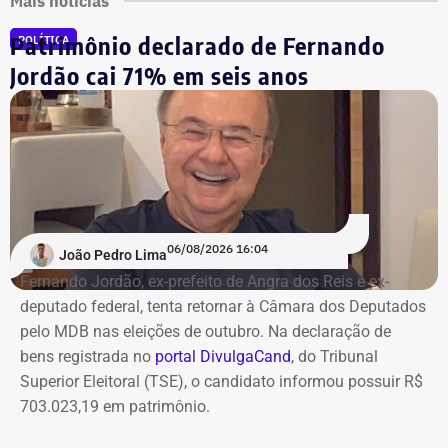
Mais notícias
Patrimônio declarado de Fernando
POLÍTICA
Jordão cai 71% em seis anos
06/08/2026 16:04
João Pedro Lima
Fernando Jordão, ex-prefeito de Angra dos Reis e ex-
deputado federal, tenta retornar à Câmara dos Deputados
pelo MDB nas eleições de outubro. Na declaração de
bens registrada no
portal DivulgaCand
, do Tribunal
Superior Eleitoral (TSE), o candidato informou possuir R$
703.023,19 em patrimônio.