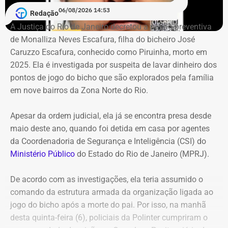
proposta foi aprovada pela Prefeitura do Rio no fim do
06/08/2026 14:53
Redação
ano passado e prevê um investimento de quase R$ 35
A Justiça do Rio de Janeiro decretou a prisão preventiva
milhões.
de Monalliza Neves Escafura, filha do bicheiro José
Caruzzo Escafura, conhecido como Piruinha, morto em
*Com informações do Diário do Rio.
2025. Ela é investigada por suspeita de lavar dinheiro dos
pontos de jogo do bicho que são explorados pela família
em nove bairros da Zona Norte do Rio.
Apesar da ordem judicial, ela já se encontra presa desde
maio deste ano, quando foi detida em casa por agentes
da Coordenadoria de Segurança e Inteligência (CSI) do
Ministério Público
do Estado do Rio de Janeiro (MPRJ).
De acordo com as investigações, ela teria assumido o
comando da estrutura armada da organização ligada ao
jogo do bicho após a morte do pai. Por isso, na manhã
desta quinta-feira (6), policiais da Polinter cumpriram o