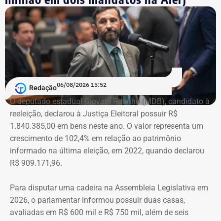
empresariais.
Em 2020, esses ativos representavam a maior parte do
patrimônio informado pelo então candidato à Prefeitura
de Angra dos Reis: R$ 1,9 milhão.
Na declaração deste ano, esses valores deixaram de
06/08/2026 15:52
Redação
aparecer nos mesmos moldes e foram substituídos por
O deputado estadual Giovani Ratinho (MDB), candidato à
uma participação societária e outros bens de menor valor.
reeleição, declarou à Justiça Eleitoral possuir R$
Já os imóveis declarados permaneceram praticamente
1.840.385,00 em bens neste ano. O valor representa um
estáveis, com terrenos e casas em Angra dos Reis
crescimento de 102,4% em relação ao patrimônio
mantendo valores semelhantes aos informados seis anos
informado na última eleição, em 2022, quando declarou
antes.
R$ 909.171,96.
A principal diferença está na retirada dos créditos
Para disputar uma cadeira na Assembleia Legislativa em
empresariais que, em 2020, representavam a maior parte
2026, o parlamentar informou possuir duas casas,
do patrimônio declarado. Em seis anos, os valores
avaliadas em R$ 600 mil e R$ 750 mil, além de seis
registrados como bens e direitos tiveram uma queda de