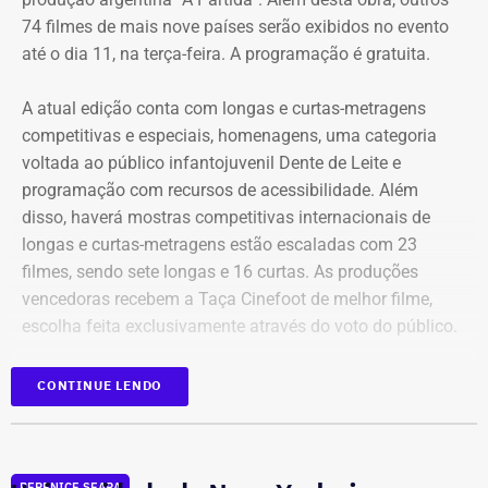
74 filmes de mais nove países serão exibidos no evento
até o dia 11, na terça-feira. A programação é gratuita.
Bens declarados por Carla Machado em 2026 — Foto:
A atual edição conta com longas e curtas-metragens
Reprodução/Divulgacand
competitivas e especiais, homenagens, uma categoria
voltada ao público infantojuvenil Dente de Leite e
programação com recursos de acessibilidade. Além
disso, haverá mostras competitivas internacionais de
longas e curtas-metragens estão escaladas com 23
filmes, sendo sete longas e 16 curtas. As produções
vencedoras recebem a Taça Cinefoot de melhor filme,
escolha feita exclusivamente através do voto do público.
Os países participantes são Brasil, Argentina, México,
CONTINUE LENDO
Itália, Colômbia, Reino Unido, Irã, Espanha, Alemanha,
Bens declarados por Carla Machado em 2022 — Foto:
além de uma coprodução Chile/Palestina/Espanha,
Reprodução/Divulgacand
compondo um mosaico representativo do melhor cinema
BERENICE SEARA