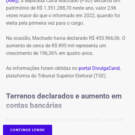
(Alerj)
, a deputada Carla Machado (PSD) declarou um
patrimônio de R$ 1.351.288,70 neste ano, valor 2,96
vezes maior do que o informado em 2022, quando foi
eleita pela primeira vez para o cargo.
Na ocasião, Machado havia declarado R$ 455.966,06. O
aumento de cerca de R$ 895 mil representa um
crescimento de 196,36% em quatro anos.
As informações foram obtidas no
portal DivulgaCand
,
plataforma do Tribunal Superior Eleitoral (TSE).
Terrenos declarados e aumento em
contas bancárias
Entre as principais mudanças na declaração, aparecem
dois terrenos, avaliados em R$ 50 mil e R$ 100 mil, além
CONTINUE LENDO