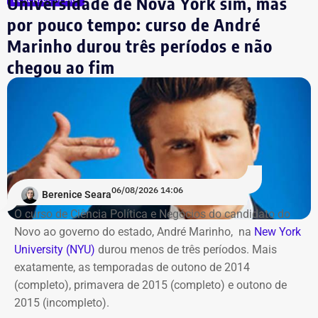
Universidade de Nova York sim, mas
mundial de futebol da atualidade. Totalizando dez
países.
por pouco tempo: curso de André
Marinho durou três períodos e não
Além da Estação Claro Rio, o Cinefoot terá exibições no
chegou ao fim
Centro Cultural da Justiça Federal, no Centro do Rio; no
Ponto Cine, em Guadalupe; e na Biblioteca Parque
Manguinhos; em Benfica.
06/08/2026 14:06
Berenice Seara
O curso de Ciência Política e Negócios do candidato do
Novo ao governo do estado, André Marinho, na
New York
University (NYU)
durou menos de três períodos. Mais
exatamente, as temporadas de outono de 2014
(completo), primavera de 2015 (completo) e outono de
2015 (incompleto).