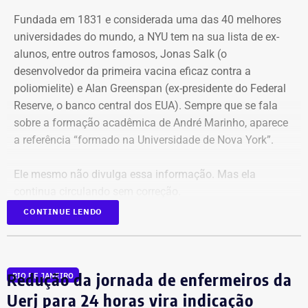
Fundada em 1831 e considerada uma das 40 melhores
universidades do mundo, a NYU tem na sua lista de ex-
alunos, entre outros famosos,
Jonas Salk
(o
desenvolvedor da primeira vacina eficaz contra a
poliomielite) e A
lan Greenspan
(ex-presidente do
Federal
Reserve
, o banco central dos EUA). Sempre que se fala
sobre a formação acadêmica de André Marinho, aparece
a referência “formado na Universidade de Nova York”.
Ele mesmo não divulga essa informação. Mas ela
continua circulando sem correção.
CONTINUE LENDO
No material de campanha, não há
referência à formatura
Redução da jornada de enfermeiros da
RIO DE JANEIRO
André Marinho informa que desistiu da faculdade nos
Uerj para 24 horas vira indicação