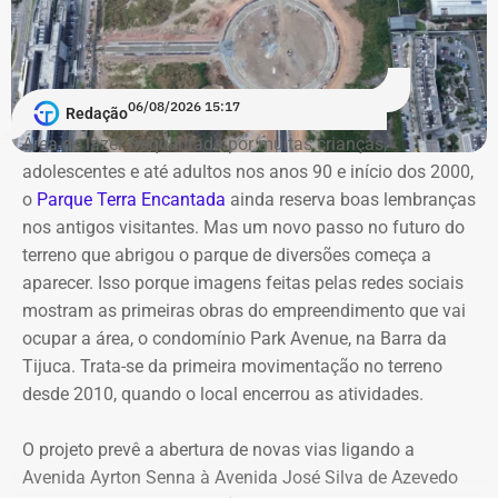
Câmara dos Deputados, fica impedido de disputar
Antes de chegar à Alerj, Ratinho foi vereador em São
eleições pelo período determinado pela Justiça Eleitoral.
João de Meriti. Na eleição de 2012, quando conquistou o
A sentença, no entanto, ainda cabe recurso, e os
primeiro mandato na Câmara Municipal, declarou
envolvidos permanecem no cargo — Jordão segue como
06/08/2026 15:17
Redação
patrimônio de R$ 130 mil, composto por dois veículos.
candidato — enquanto o processo não tiver uma decisão
Área de lazer frequentada por muitas crianças,
Em 2016, na reeleição, informou bens no valor de R$ 110
definitiva.
adolescentes e até adultos nos anos 90 e início dos 2000,
mil.
o
Parque Terra Encantada
ainda reserva boas lembranças
nos antigos visitantes. Mas um novo passo no futuro do
Já em 2020, quando disputou a Prefeitura de São João
terreno que abrigou o parque de diversões começa a
de Meriti e foi derrotado, declarou patrimônio de R$ 270
aparecer. Isso porque imagens feitas pelas redes sociais
mil, formado por R$ 200 mil em dinheiro em espécie e
mostram as primeiras obras do empreendimento que vai
uma caminhonete Mitsubishi Triton avaliada em R$ 70
ocupar a área, o condomínio Park Avenue, na Barra da
mil.
Tijuca. Trata-se da primeira movimentação no terreno
desde 2010, quando o local encerrou as atividades.
Declarações de Fernando Jordão em 2026 — Foto:
O projeto prevê a abertura de novas vias ligando a
Reprodução/Divulgacand
Avenida Ayrton Senna à Avenida José Silva de Azevedo