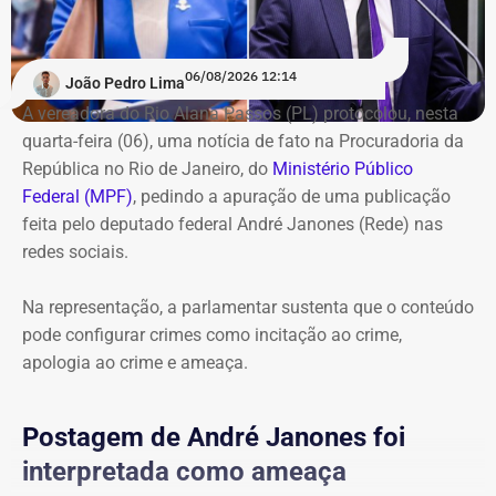
juiz federal e não tinha como prever que o projeto de
Leblon, com a apreensão de 22 toneladas de
estudar em Harvard poderia ser adiado em razão da
equipamentos. A receita estimada, de acordo com o
eleição
“.
06/08/2026 12:14
Executivo municipal, iria para organizações criminosas e
João Pedro Lima
chegaria a R$ 975 mil mensais.
A vereadora do Rio Alana Passos (PL) protocolou, nesta
quarta-feira (06), uma notícia de fato na Procuradoria da
A operação começou por volta das 8h30 e reuniu agentes
República no Rio de Janeiro, do
Ministério Público
da Secretaria Municipal de Ordem Pública (Seop),
Federal (MPF)
, pedindo a apuração de uma publicação
Instituto Municipal de Vigilância Sanitária (IVISA-Rio),
feita pelo deputado federal André Janones (Rede) nas
Guarda Municipal, Comlurb, CET-Rio, Defesa Civil,
redes sociais.
Secretaria Municipal de Desenvolvimento Urbano, além
da Secretaria de Estado de Segurança Pública, Polícia
Na representação, a parlamentar sustenta que o conteúdo
Militar, Light e Águas do Rio.
pode configurar crimes como incitação ao crime,
apologia ao crime e ameaça.
Todo o material apreendido foi encaminhado ao Depósito
Público Municipal de Bonsucesso.
Postagem de André Janones foi
interpretada como ameaça