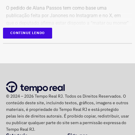
O pedido de Alana Passos tem como base uma
publicação feita por Janones no Instagram e no X, em
que o deputado afirma estar disposto a “matar ou morrer”
para “livrar nosso país da extrema direita de uma vez por
CONTINUE LENDO
todas”.
Na mesma mensagem, ele também declara que fará “o
que precisa ser feito” e conclui com a frase: “É guerra”.
© 2024 – 2026 Tempo Real RJ. Todos os Direitos Reservados. O
conteúdo deste site, incluindo textos, gráficos, imagens e outros
materiais, é propriedade do Tempo Real RJ e está protegido
pelas leis de direitos autorais. É proibido copiar, redistribuir, usar
ou publicar qualquer parte do site sem a permissão expressa do
Tempo Real RJ.