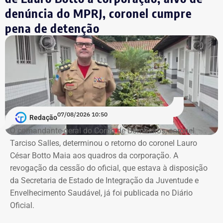
denúncia do MPRJ, coronel cumpre
pena de detenção
07/08/2026 10:50
Redação
O comandante-geral do Corpo de Bombeiros, coronel
Tarciso Salles, determinou o retorno do coronel Lauro
César Botto Maia aos quadros da corporação. A
revogação da cessão do oficial, que estava à disposição
Patrimônio de Luiz Paulo cresceu em
da Secretaria de Estado de Integração da Juventude e
todas as eleições desde 2010
Envelhecimento Saudável, já foi publicada no Diário
Oficial.
As declarações apresentadas à Justiça Eleitoral mostram