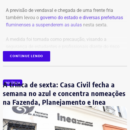
A previsão de vendaval e chegada de uma frente fria
também levou o
governo do estado e diversas prefeituras
fluminenses a suspenderem as aulas
nesta sexta.
A medida foi tomada como precaução, visando a
segurança de estudantes e profissionais diante do risco
de rajadas que podem ultrapassar os 90 km/h em
CONTINUE LENDO
diversas regiões.
O governo do estado disse que monitora a situação e
A trinca de sexta: Casa Civil fecha a
orientou a população a acompanhar os alertas da Defesa
POLÍTICA
Civil.
semana no azul e concentra nomeações
na Fazenda, Planejamento e Inea
A prefeitura do Rio também anunciou a medida de
suspender as aulas na rede pública municipal. A cidade
entrou em Estágio 2 às 19h05 de quinta-feira (06).