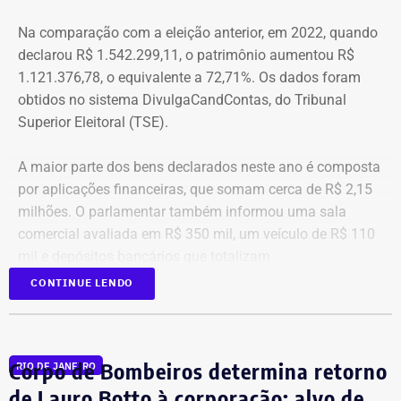
Na comparação com a eleição anterior, em 2022, quando
declarou R$ 1.542.299,11, o patrimônio aumentou R$
1.121.376,78, o equivalente a 72,71%. Os dados foram
obtidos no sistema DivulgaCandContas, do Tribunal
Superior Eleitoral (TSE).
A maior parte dos bens declarados neste ano é composta
por aplicações financeiras, que somam cerca de R$ 2,15
milhões. O parlamentar também informou uma sala
comercial avaliada em R$ 350 mil, um veículo de R$ 110
mil e depósitos bancários que totalizam
aproximadamente R$ 51,6 mil.
CONTINUE LENDO
Corpo de Bombeiros determina retorno
RIO DE JANEIRO
de Lauro Botto à corporação; alvo de