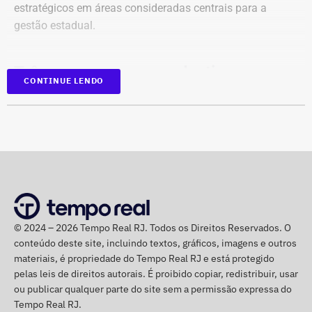
intensificação dos ventos pode provocar movimentação
estratégicos em áreas consideradas centrais para a
de dunas sobre construções na orla. Entre os municípios
gestão estadual.
incluídos estão Cabo Frio, Arraial do Cabo, Armação dos
Búzios e Campos dos Goytacazes.
Três casas, o mesmo destino
CONTINUE LENDO
O principal destaque desta manhã teve destino definido:
Fazenda, Planejamento e Inea foram as três estruturas
que concentraram a maior parte das nomeações.
Campeã absoluta do dia, a Secretaria de Estado de
Planejamento e Gestão recebeu 11 nomeações e 3
exonerações. O reforço abrange desde funções
© 2024 – 2026 Tempo Real RJ. Todos os Direitos Reservados. O
operacionais de assistente até postos estratégicos de
conteúdo deste site, incluindo textos, gráficos, imagens e outros
assessor e coordenador.
materiais, é propriedade do Tempo Real RJ e está protegido
pelas leis de direitos autorais. É proibido copiar, redistribuir, usar
Na Secretaria de Estado de Fazenda, foram publicadas 8
ou publicar qualquer parte do site sem a permissão expressa do
nomeações contra apenas 1 exoneração. A
Tempo Real RJ.