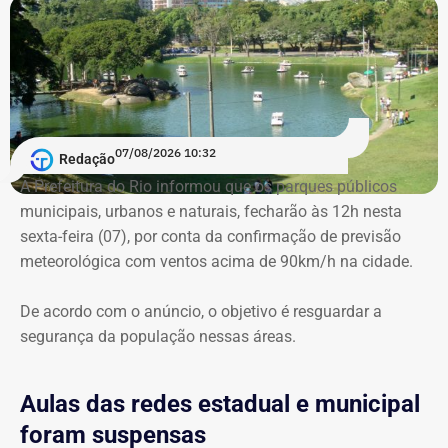
O despacho é assinado pelo juiz de direito Carlos
Nas eleições de 2026, concorre novamente a uma vaga
Eduardo Carvalho de Figueredo, o mesmo que manteve a
na Assembleia Legislativa (Alerj) pelo PSD.
punição disciplinar de 15 dias de detenção administrativa
contra o oficial em decorrência do Processo
Administrativo Disciplinar (PAD) por denúncias de
07/08/2026 10:32
assédio sexual e moral contra bombeiras subordinadas.
Redação
A Prefeitura do Rio informou que os parques públicos
municipais, urbanos e naturais, fecharão às 12h nesta
sexta-feira (07), por conta da confirmação de previsão
meteorológica com ventos acima de 90km/h na cidade.
De acordo com o anúncio, o objetivo é resguardar a
segurança da população nessas áreas.
Aulas das redes estadual e municipal
foram suspensas