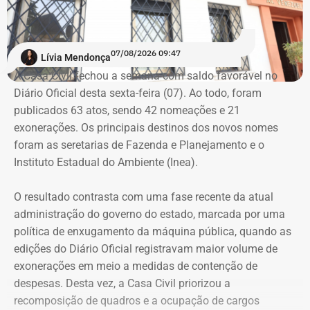
Inmet emite alertas para todo o
estado do Rio
07/08/2026 09:47
Lívia Mendonça
O Instituto Nacional de Meteorologia (Inmet) emitiu
A Casa Civil fechou a semana com saldo favorável no
avisos de vendaval para o estado do Rio entre quinta-
Diário Oficial desta sexta-feira (07). Ao todo, foram
feira (06) e sábado (08).
publicados 63 atos, sendo 42 nomeações e 21
exonerações. Os principais destinos dos novos nomes
Durante o período, o estado está sob aviso amarelo, de
foram as seretarias de Fazenda e Planejamento e o
perigo potencial, com previsão de ventos entre 40 km/h e
Instituto Estadual do Ambiente (Inea).
60 km/h.
O resultado contrasta com uma fase recente da atual
Já para esta sexta, o Inmet emitiu um aviso laranja para
administração do governo do estado, marcada por uma
ventos costeiros em áreas do litoral fluminense, incluindo
política de enxugamento da máquina pública, quando as
as regiões das Baixadas Litorâneas e do Norte
edições do Diário Oficial registravam maior volume de
Fluminense.
exonerações em meio a medidas de contenção de
despesas. Desta vez, a Casa Civil priorizou a
O alerta vale durante todo o dia e indica que a
recomposição de quadros e a ocupação de cargos