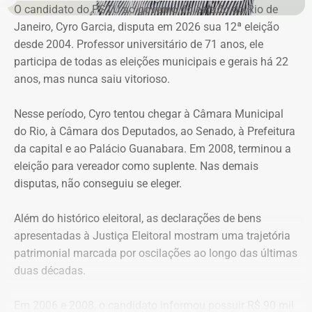
O candidato do PSTU ao governo do estado do Rio de
crédito diretamente no aplicativo.
Janeiro, Cyro Garcia, disputa em 2026 sua 12ª eleição
desde 2004. Professor universitário de 71 anos, ele
Os 80 guardadores credenciados atuarão orientando os
participa de todas as eleições municipais e gerais há 22
motoristas sobre o funcionamento do sistema e a
anos, mas nunca saiu vitorioso.
utilização do aplicativo Jaé. Eles não recebem qualquer
tipo de pagamento dos usuários. A aquisição do período
Nesse período, Cyro tentou chegar à Câmara Municipal
de estacionamento é realizada exclusivamente pelo
do Rio, à Câmara dos Deputados, ao Senado, à Prefeitura
aplicativo.
da capital e ao Palácio Guanabara. Em 2008, terminou a
eleição para vereador como suplente. Nas demais
Mais de 37 mil validação na Lagoa
disputas, não conseguiu se eleger.
Implantado no dia 17 de julho em cerca de 900 vagas no
Além do histórico eleitoral, as declarações de bens
entorno da Lagoa Rodrigo de Freitas, o projeto piloto do
apresentadas à Justiça Eleitoral mostram uma trajetória
Rio Rotativo Digital já contabiliza mais de 37 mil
patrimonial marcada por oscilações ao longo das últimas
validações de períodos de estacionamento de duas
duas décadas.
horas. A experiência permitiu aperfeiçoar a operação
antes da expansão para outras regiões da cidade,
Em 2006 e 2008, o candidato informou possuir R$ 90 mil