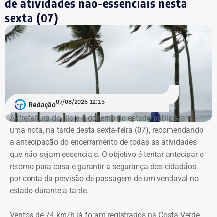
de atividades não-essenciais nesta
negociada com o sindicato da categoria, e isso não
sexta (07)
ocorreu”, afirmou Vitor Duque.
O sindicato informou que protocolará ainda nesta sexta-
feira uma denúncia no Ministério Público do Trabalho
pedindo a anulação das demissões e a reintegração dos
trabalhadores dispensados.
Além da medida judicial, o SINTSAMA convocou uma
07/08/2026 12:15
Redação
assembleia para a próxima quarta-feira (12), às 10h, em
A Prefeitura do Rio e o governo do estado publicaram
frente à sede da Rio + Saneamento, em Santa Cruz, para
uma nota, na tarde desta sexta-feira (07), recomendando
discutir os próximos passos da mobilização.
a antecipação do encerramento de todas as atividades
que não sejam essenciais. O objetivo é tentar antecipar o
“Independentemente do resultado da conversa de hoje,
retorno para casa e garantir a segurança dos cidadãos
vamos lutar pela manutenção dos empregos e pelo
por conta da previsão de passagem de um vendaval no
direito dos trabalhadores. A categoria não vai aceitar
estado durante a tarde.
demissões sem diálogo”, disse o presidente do sindicato.
Ventos de 74 km/h já foram registrados na Costa Verde,