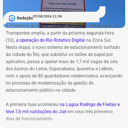
presidente da Alerj é a escolha do substituto de
Domingos Brazão no cargo de conselheiro do Tribunal de
07/08/2026 11:38
Redação
Contas do Estado (TCE-RJ). Ele foi condenado pelo
A Prefeitura do Rio, por meio da Secretaria Municipal de
Supremo Tribunal Federal (STF) por ter sido um dos
Transportes amplia, a partir da próxima segunda-feira
mandantes do assassinato da vereadora Marielle Franco
(10),
a operação do Rio Rotativo Digital
na Zona Sul.
e do motorista Anderson Gome.
Nesta etapa, o novo sistema de estacionamento tarifado
da cidade do Rio, que substitui os talões de papel por
A indicação fica sob responsabilidade da Alerj e Couto
aplicativo, passa a operar mais de 1,7 mil vagas da orla
sinalizou que não interferirá, desde que o escolhido não
dos bairros do Leme, Copacabana, Ipanema e Leblon,
seja ligado ao grupo político de Cláudio Castro. Douglas
com o apoio de 80 guardadores credenciados, avançando
Ruas convocou uma reunião do Colégio de Líderes, que
no processo de modernização da gestão do
deve acontecer já na próxima segunda-feira (10) para
estacionamento público na cidade.
resolver as duas situações. O objetivo deve ser definir um
cronograma para publicação do edital da vaga do
A primeira fase aconteceu
na Lagoa Rodrigo de Freitas e
Tribunal de Contas, além de prazos para sabatinas e
teve 7,6 mil validações do Jaé
em seus três primeiros
votações.
dias de funcionamento.
Os candidatos deverão comprovar: