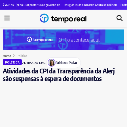
ores; sindicato denuncia caso ao MPT e cobra cobra reintegração
val no Rio: prefeitura e governo do estado recomendam encerramento de atividades não-essenci
Douglas Ruas e Ricardo Couto se reúnem para discutir indi
Prefeitura ampli
ÚLTIMAS
Home
Política
Fabiana Paiva
POLÍTICA
21/10/2024 13:55
Atividades da CPI da Transparência da Alerj
são suspensas à espera de documentos