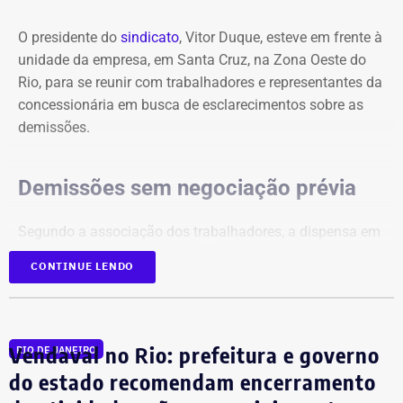
O presidente do
sindicato
, Vitor Duque, esteve em frente à
unidade da empresa, em Santa Cruz, na Zona Oeste do
Rio, para se reunir com trabalhadores e representantes da
concessionária em busca de esclarecimentos sobre as
demissões.
Demissões sem negociação prévia
Segundo a associação dos trabalhadores, a dispensa em
massa ocorreu sem negociação prévia com a entidade, o
CONTINUE LENDO
que, na avaliação da categoria, desrespeita a legislação
trabalhista.
“Isso é uma verdadeira covardia. Na véspera do Dia dos
Vendaval no Rio: prefeitura e governo
RIO DE JANEIRO
Pais, a empresa coloca na rua centenas de chefes de
do estado recomendam encerramento
família. Além disso, qualquer demissão deve ser