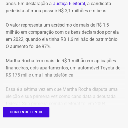
anos. Em declaração à
Justiça Eleitoral
, a candidata
pedetista afirmou possuir R$ 3,1 milhões em bens.
O valor representa um acréscimo de mais de R$ 1,5
milhão em comparação com os bens declarados por ela
em 2022, quando ela tinha R$ 1,6 milhão de patrimônio.
O aumento foi de 97%.
Martha Rocha tem mais de R$ 1 milhão em aplicações
financeiras, dois apartamentos, um automóvel Toyota de
R$ 175 mil e uma linha telefônica.
Essa é a sétima vez em que Martha Rocha disputa uma
eleição e sua primeira vez como candidata a deputada
federal. Sua primeira corrida eleitoral foi em 2004,
quando foi candidata a vice-prefeita na chapa de Bittar
CONTINUE LENDO
para a Prefeitura do Rio. Na época, ela não declarou bens.