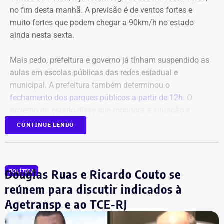
no fim desta manhã. A previsão é de ventos fortes e
muito fortes que podem chegar a 90km/h no estado
ainda nesta sexta.
Mais cedo, prefeitura e governo já tinham suspendido as
aulas em escolas públicas das redes estadual e
municipal. A prefeitura também determinou o
fechamento dos parques públicos a partir de 12h
. O
governo do estado disse que monitora a situação e
orientou a população a acompanhar os alertas da Defesa
CONTINUE LENDO
Civil.
Douglas Ruas e Ricardo Couto se
POLÍTICA
reúnem para discutir indicados à
Agetransp e ao TCE-RJ