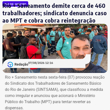
Rio + Saneamento demite cerca de 460
RIO DE JANEIRO
trabalhadores; sindicato denuncia caso
ao MPT e cobra cobra reintegração
07/08/2026 12:16
Redação
A demissão em massa de cerca de 460 funcionários da
Rio + Saneamento nesta sexta-feira (07) provocou reação
do Sindicato dos Trabalhadores de Saneamento Básico
do Rio de Janeiro (SINTSAMA), que classificou a medida
como irregular e anunciou que acionará o Ministério
Público do Trabalho (MPT) para tentar reverter as
dispensas.