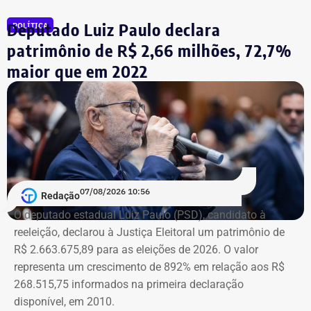
Em 2006, ela foi candidata a deputada estadual. No
Deputado Luiz Paulo declara
POLÍTICA
acumulado dos últimos vinte anos, a expansão nominal
do patrimônio dela foi de R$ 2,9 milhões.
patrimônio de R$ 2,66 milhões, 72,7%
maior que em 2022
07/08/2026 10:56
Redação
O deputado estadual Luiz Paulo (PSD), candidato à
reeleição, declarou à Justiça Eleitoral um patrimônio de
R$ 2.663.675,89 para as eleições de 2026. O valor
representa um crescimento de 892% em relação aos R$
268.515,75 informados na primeira declaração
disponível, em 2010.