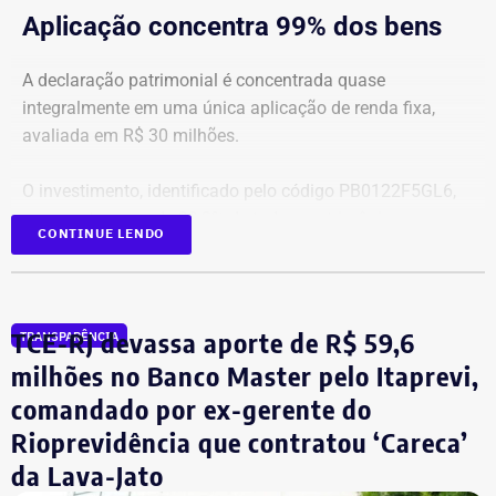
Aplicação concentra 99% dos bens
A declaração patrimonial é concentrada quase
integralmente em uma única aplicação de renda fixa,
avaliada em R$ 30 milhões.
O investimento, identificado pelo código PB0122F5GL6,
representa cerca de 99,2% de todo o patrimônio
CONTINUE LENDO
informado À Justiça Eleitoral.
Os demais oito bens declarados somam R$ 233.522,35 e
incluem aplicações de renda fixa em diferentes
TCE-RJ devassa aporte de R$ 59,6
TRANSPARÊNCIA
instituições financeiras, além de um depósito bancário no
milhões no Banco Master pelo Itaprevi,
valor de R$ 0,01.
comandado por ex-gerente do
Rioprevidência que contratou ‘Careca’
Empresário do setor de seguros
da Lava-Jato