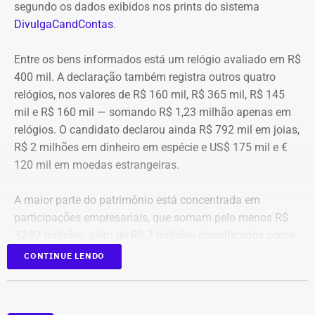
segundo os dados exibidos nos prints do sistema
DivulgaCandContas
.
Entre os bens informados está um relógio avaliado em R$
400 mil. A declaração também registra outros quatro
relógios, nos valores de R$ 160 mil, R$ 365 mil, R$ 145
mil e R$ 160 mil — somando R$ 1,23 milhão apenas em
relógios. O candidato declarou ainda R$ 792 mil em joias,
R$ 2 milhões em dinheiro em espécie e US$ 175 mil e €
120 mil em moedas estrangeiras.
A maior parte do patrimônio está concentrada em
participações empresariais, que somam pelo menos R$
32,97 milhões, além de R$ 7 milhões classificados como
“valores de diversos créditos”. Também aparecem na
CONTINUE LENDO
relação imóveis, incluindo uma cobertura declarada por
R$ 884,1 mil e duas casas. Os valores correspondem à
declaração apresentada, sem informações, nos prints,