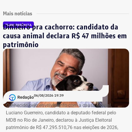
Mais notícias
Dinheiro pra cachorro: candidato da
TRANSPARÊNCIA
causa animal declara R$ 47 milhões em
patrimônio
06/08/2026 19:39
Redação
Conhecido pelo envolvimento com a causa animal,
Luciano Guerreiro, candidato a deputado federal pelo
MDB no Rio de Janeiro, declarou à Justiça Eleitoral
patrimônio de R$ 47.295.510,76 nas eleições de 2026,