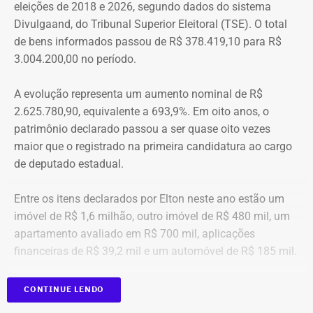
eleições de 2018 e 2026, segundo dados do sistema
“Creio que duas coisas ainda impedem as mulheres de
Divulgaand, do Tribunal Superior Eleitoral (TSE). O total
seguirem adiante nesta batalha. A vergonha e o medo.
de bens informados passou de R$ 378.419,10 para R$
Porque é necessário ter mais do que coragem para seguir
3.004.200,00 no período.
adiante no enfrentamento à violência doméstica. Pois
muitas têm medo do agressor sob dois pontos de vista. O
A evolução representa um aumento nominal de R$
primeiro é o temor de continuar viva e estar ao lado do
2.625.780,90, equivalente a 693,9%. Em oito anos, o
agressor. E o outro é o que vai acontecer com ela depois
patrimônio declarado passou a ser quase oito vezes
que a denúncia for feita. Afinal, há o receio que alguma
maior que o registrado na primeira candidatura ao cargo
brecha legal permita que o agressor, de alguma forma,
de deputado estadual.
fique impune”, comenta.
Entre os itens declarados por Elton neste ano estão um
Passados oito anos após as agrssões se tornarem
imóvel de R$ 1,6 milhão, outro imóvel de R$ 480 mil, um
públicas nacionalmente, Cristiane cita qual o principal
apartamento avaliado em R$ 700 mil, aplicações
item que acredita ser necessário que as autoridades
financeiras de R$ 39,2 mil e um automóvel de R$ 185 mil.
tenham mais rigor.
CONTINUE LENDO
“A Lei Maria da Penha é muito boa. Eu fui salva graças a
ela. Mas, infelizmente, ainda é muito falha na