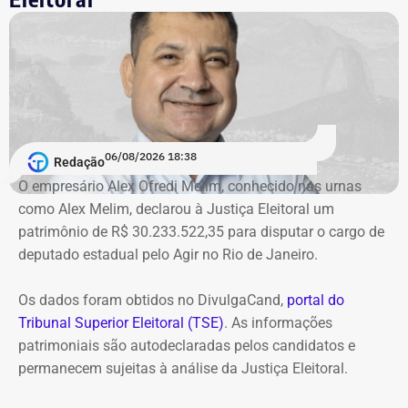
de Improbidade Administrativa.
Garotinho também foi multado
O órgão também requer que o ex-governador seja
intimado a quitar os valores da condenação. Segundo os
06/08/2026 18:38
cálculos atualizados apresentados à Justiça, o
Redação
ressarcimento ao erário, originalmente fixado em R$
O empresário Alex Ofredi Melim, conhecido nas urnas
234,4 milhões, chega hoje a R$ 2,55 bilhões. O MP ainda
como Alex Melim, declarou à Justiça Eleitoral um
cobra R$ 778,9 mil de multa civil e R$ 11,9 milhões por
patrimônio de R$ 30.233.522,35 para disputar o cargo de
danos morais coletivos.
deputado estadual pelo Agir no Rio de Janeiro.
Com informações do colunista Lauro Jardim, do jornal “O
Globo”
Os dados foram obtidos no DivulgaCand,
portal do
Tribunal Superior Eleitoral (TSE)
. As informações
patrimoniais são autodeclaradas pelos candidatos e
permanecem sujeitas à análise da Justiça Eleitoral.