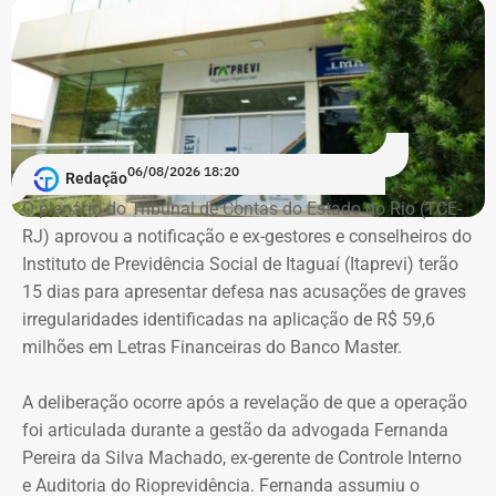
De acordo com os dados do registro de candidatura, Alex
Melim nasceu no Rio de Janeiro em 2 de junho de 1976, é
casado, possui ensino médio completo e declarou exercer
a profissão de empresário.
Em documento de consulta pública da Casa da Moeda do
06/08/2026 18:20
Redação
Brasil, Alex Ofredi Melim aparece como representante da
O plenário do Tribunal de Contas do Estado do Rio (TCE-
Melim Corretora de Seguros Ltda., empresa que atua no
RJ) aprovou a notificação e ex-gestores e conselheiros do
setor de seguros e planos de saúde.
Instituto de Previdência Social de Itaguaí (Itaprevi) terão
15 dias para apresentar defesa nas acusações de graves
irregularidades identificadas na aplicação de R$ 59,6
milhões em Letras Financeiras do Banco Master.
A deliberação ocorre após a revelação de que a operação
foi articulada durante a gestão da advogada Fernanda
Pereira da Silva Machado, ex-gerente de Controle Interno
e Auditoria do Rioprevidência. Fernanda assumiu o