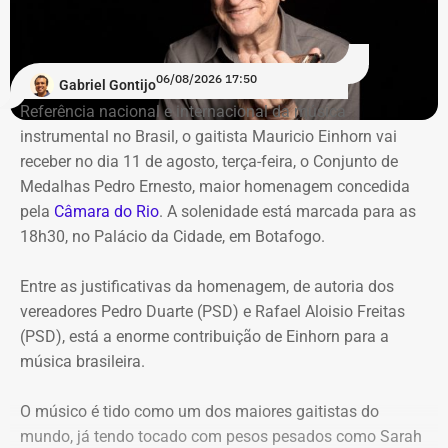
59,6 milhões alocados no Banco Master entre junho e
julho de 2024 representavam mais de 20% de toda a
carteira de investimentos do Itaprevi. A equipe técnica do
06/08/2026 17:50
Gabriel Gontijo
Tribunal classificou o processo decisório como
Referência nacional e internacional da música
“negligente e temerário”.
instrumental no Brasil, o gaitista Mauricio Einhorn vai
receber no dia 11 de agosto, terça-feira, o Conjunto de
Entre os principais pontos apontados pela auditoria
Medalhas Pedro Ernesto, maior homenagem concedida
estão:
pela
Câmara do Rio
. A solenidade está marcada para as
18h30, no Palácio da Cidade, em Botafogo.
Mudança brusca na estratégia de investimento: a
alocação em letras financeiras foi elevada de 2% para
Entre as justificativas da homenagem, de autoria dos
20% logo na primeira reunião da nova gestão,
vereadores Pedro Duarte (PSD) e Rafael Aloisio Freitas
desrespeitando os estudos técnicos e pareceres da
(PSD), está a enorme contribuição de Einhorn para a
consultoria financeira contratada, que desaconselhavam
música brasileira.
o investimento de longo prazo.
Rating especulativo: a aplicação prendeu os recursos
O músico é tido como um dos maiores gaitistas do
previdenciários por 10 anos em uma instituição que
mundo, já tendo tocado com pesos pesados como Sarah
possuía rating B+ (grau especulativo com alto risco de