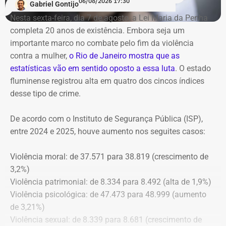
06/08/2026 17:30
Gabriel Gontijo
O voto do relator José Gomes Graciosa, aprovado pelo
Nesta sexta-feira, dia 7 de agosto, a Lei Maria da Penha
plenário do TCE-RJ, determina a notificação da ex-
completa 20 anos de existência. Embora seja um
presidente do Itaprevi Fernanda; do ex-prefeito de Itaguaí,
importante marco no combate pelo fim da violência
Rubem Vieira de Souza, o Rubão; e de outros diretores e
contra a mulher,
o Rio de Janeiro mostra que as
conselheiros do fundo municipal.
estatísticas vão em sentido oposto a essa luta
. O estado
fluminense registrou alta em quatro dos cincos índices
Além disso, o tribunal aprovou a expedição de ofício com
desse tipo de crime.
cópia integral do processo ao Ministério Público do
Estado do Rio de Janeiro (MPRJ), para que avalie a
De acordo com o Instituto de Segurança Pública (ISP),
apuração de possíveis ilícitos nas esferas cível e criminal,
entre 2024 e 2025, houve aumento nos seguites casos:
e à Secretaria de Regime Próprio e Complementar do
Ministério da Previdência Social.
Violência moral: de 37.571 para 38.819 (crescimento de
3,2%)
Violência patrimonial: de 8.334 para 8.492 (alta de 1,9%)
Violência psicológica: de 47.473 para 48.999 (aumento
de 3,21%)
Violência sexual: de 8.339 para 8.681 (crescimento de