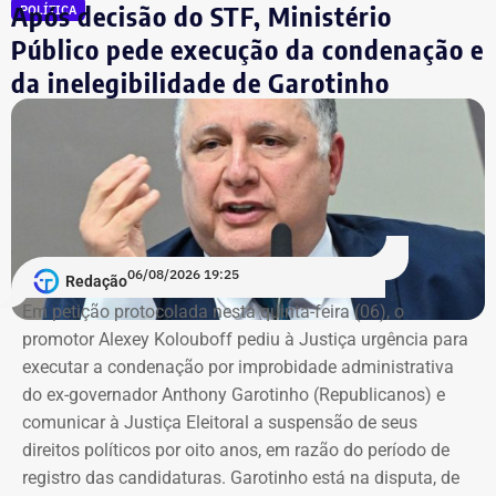
Após decisão do STF, Ministério
POLÍTICA
sobre marca, modelo ou valor de mercado dos relógios.
Público pede execução da condenação e
da inelegibilidade de Garotinho
06/08/2026 19:25
Redação
Em petição protocolada nesta quinta-feira (06), o
promotor Alexey Kolouboff pediu à Justiça urgência para
executar a condenação por improbidade administrativa
do ex-governador Anthony Garotinho (Republicanos) e
comunicar à Justiça Eleitoral a suspensão de seus
direitos políticos por oito anos, em razão do período de
registro das candidaturas. Garotinho está na disputa, de