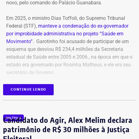
novo, pelo comando do Palácio Guanabara.
Em 2025, o ministro Dias Toffoli, do Supremo Tribunal
Federal (STF),
manteve a condenação do ex-governador
por improbidade administrativa no projeto “Saúde em
Movimento”
. Garotinho foi acusado de participar de um
esquema que desviou R$ 234,4 milhões da Secretaria
estadual de Saúde entre 2005 e 2006., na época em que o
estado era governado por Rosinha Matheus, e ele era seu
secretário de Governo.
Com isso, a sentença tornou-se definitiva.
CONTINUE LENDO
Como não há mais recursos pendentes após o trânsito
em julgado da ação, o Ministério Público requer a
Candidato do Agir, Alex Melim declara
POLÍTICA
imediata execução da sentença. Além da comunicação à
Justiça Eleitoral, o órgão pede a inclusão do nome de
patrimônio de R$ 30 milhões à Justiça
Garotinho no Cadastro Nacional de Condenados por Ato
Eleitoral