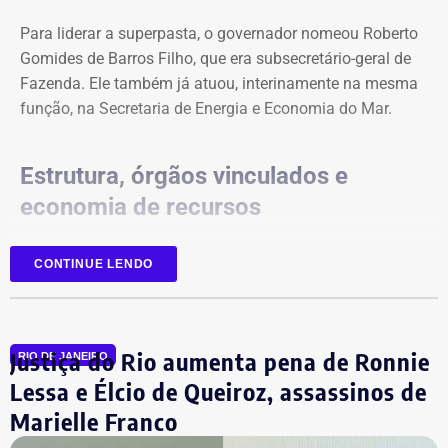
Para liderar a superpasta, o governador nomeou Roberto
Gomides de Barros Filho, que era subsecretário-geral de
Fazenda. Ele também já atuou, interinamente na mesma
função, na Secretaria de Energia e Economia do Mar.
Estrutura, órgãos vinculados e
economia de recursos
A reorganização foi realizada sem aumento de despesas.
CONTINUE LENDO
Na nova estrutura interna, foi criada a subsecretaria de
Ciência, Tecnologia e Inovação, que substitui e altera a
nomenclatura da antiga subsecretaria de Captação de
Justiça do Rio aumenta pena de Ronnie
Recursos e Projetos em Ciência e Tecnologia.
RIO DE JANEIRO
Lessa e Élcio de Queiroz, assassinos de
Com a mudança, a nova secretaria passa a concentrar a
Marielle Franco
supervisão e subordinação de um vasto ecossistema de