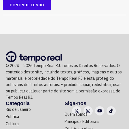
Brasil.
CONTINUE LENDO
Em 2022, a relação de bens era composta principalmente
por aplicações financeiras e depósitos bancários.
Agora candidato à reeleição na Assembleia Legislativa do
Rio (Alerj) pelo PSD, Cozzolino declarou mais de R$ 610
mil em bens. Entre os itens informados à Justiça Eleitoral
estão dois registros classificados genericamente como
© 2024 – 2026 Tempo Real RJ. Todos os Direitos Reservados. O
“outros bens e direitos”, nos valores de R$ 95.985,48 e R$
conteúdo deste site, incluindo textos, gráficos, imagens e outros
97.555,75.
materiais, é propriedade do Tempo Real RJ e está protegido
pelas leis de direitos autorais. É proibido copiar, redistribuir, usar
As declarações de bens são prestadas pelos próprios
ou publicar qualquer parte do site sem a permissão expressa do
Tempo Real RJ.
candidatos à Justiça Eleitoral e podem considerar os
Categoria
Siga-nos
valores históricos de aquisição dos bens, e não
Rio de Janeiro
necessariamente seus preços de mercado.
Quem somos
Política
Princípios Editoriais
Cultura
O crescimento patrimonial, por si só, não indica a
Código de Ética