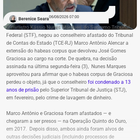
O crime
06/08/2026 07:00
Berenice Seara
O crime foi cometido em 14 de março de 2018. Nesse dia,
O ministro Kássio Nunes Marques, do Supremo Tribunal
Marielle participou de um compromisso na Casa das Pretas,
Federal (STF), negou ao conselheiro afastado do Tribunal
na Lapa, centro da cidade. Quando o encontro terminou, a
de Contas do Estado (TCE-RJ) Marco Antônio Alencar a
vereadora saiu com a assessora Fernanda Chaves, em carro
extensão do habeas corpus que devolveu José Gomes
dirigido pelo motorista Anderson. Quando passavam pelo
Graciosa ao cargo na corte. De quebra, na decisão
bairro do Estácio, na Zona Norte, foram atingidos por treze
assinada na última segunda-feira (3), Nunes Marques
disparos. Apenas Fernanda sobreviveu.
aproveitou para afirmar que o habeas corpus de Graciosa
perdeu o objeto, já que o conselheiro
foi condenado a 13
Ronnie Lessa e Élcio Queiroz estão presos desde 12 de março
anos de prisão
pelo Superior Tribunal de Justiça (STJ),
de 2019. Lessa está no Complexo Penitenciário da Papuda,
em fevereiro, pelo crime de lavagem de dinheiro.
em Brasília, e Queiroz, na Penitenciária Federal de Brasília.
Marco Antônio e Graciosa foram afastados — e
Com informações da colunista Vera Araújo, do Jornal “O
chegaram a ser presos — na Operação Quinto do Ouro,
Globo”.
em 2017. Depois disso, ambos ainda foram alvos de
outras decisões judiciais (incluindo processos de