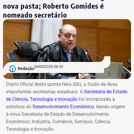
mandante dos crimes, sem dizer em quem ela mandou.
COM FÁBIO MARTINS.
nova pasta; Roberto Gomides é
seu
pré-candidato ao Senado
.
Além disso, ela apontou irregularidades nos mandados
nomeado secretário
de busca e apreensão cumpridos pelo MP.
O PSD, por sua vez, não perde o aliado (se mantivesse a
candidatura solo de Miro, o partido fundado por Leonel
Brizola teria que deixar a coligação) e ainda ganha um
pouco da simpatia da esquerda à candidatura de Pedro
Paulo.
06/08/2026 08:28
Redação
O governador em exercício Ricardo Couto oficializou, no
Diário Oficial desta quinta-feira (06), a fusão de duas
importantes secretarias estaduais. A
Secretaria de Estado
de Ciência, Tecnologia e Inovação
foi incorporada à
estrutura do
Desenvolvimento Econômico
, dando origem
à nova Secretaria de Estado de Desenvolvimento
Econômico, Indústria, Comércio, Serviços, Ciência,
Tecnologia e Inovação.