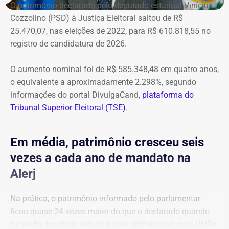
O patrimônio declarado pelo deputado estadual Vinícius
medida cautelar de afastamento do cargo”, uma vez que
Cozzolino (PSD) à Justiça Eleitoral saltou de R$
ainda não havia, na ocasião, sentença condenatória no
25.470,07, nas eleições de 2022, para R$ 610.818,55 no
processo em que Graciosa era réu no processo por
registro de candidatura de 2026.
lavagem de dinheiro, que se arrastava desde 2021.
O aumento nominal foi de R$ 585.348,48 em quatro anos,
Mas a decisão, e a condenação, acabaram saindo cinco
o equivalente a aproximadamente 2.298%, segundo
meses depois.
informações do portal DivulgaCand,
plataforma do
Tribunal Superior Eleitoral (TSE)
.
Na prática, a manifestação do ministro extinguiu o
processo — que perdeu a razão de existir após a
condenação e a determinação de perda de cargo no STJ
Em média, patrimônio cresceu seis
— e inviabilizou o pedido de extensão formulado por
vezes a cada ano de mandato na
Marco Antônio.
Alerj
Na prática, o patrimônio informado pelo parlamentar
ficou quase 24 vezes maior do que o declarado quando
foi eleito deputado estadual pela primeira vez, pelo União