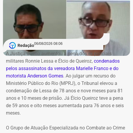
órgãos, universidades e agências de fomento, incluindo
instituições de ensino e pesquisa, como a Uerj, a Uen; , a
Faetec, Fundação Cecierj e Faperj; órgãos de fomento e
agências reguladoras: como a AgeRio, a Codin, a Jucerja,
a Agenersa e o DRM-RJ; e ainda, fundos estratégicos
como o Fundo Soberano.
06/08/2026 08:06
Redação
A Justiça do Rio aumentou a pena dos ex-policiais
Segundo o texto assinado pelo governador em exercício,
militares Ronnie Lessa e Élcio de Queiroz,
condenados
o decreto entra em vigor imediatamente e segue os
pelos assassinatos da vereadora Marielle Franco e do
princípios da continuidade do serviço público, eficiência,
motorista Anderson Gomes
. Ao julgar um recurso do
governança e desenvolvimento sustentável.
Ministério Público do Rio (MPRJ), o Tribunal elevou a
condenação de Lessa de 78 anos e nove meses para 81
COM FÁBIO MARTINS
anos e 10 meses de prisão. Já Élcio Queiroz teve a pena
de 59 anos e oito meses aumentada para 76 anos e seis
meses.
O Grupo de Atuação Especializada no Combate ao Crime