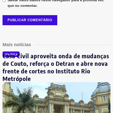
Salvar meus dados neste navegador para a próxima vez
que eu comentar.
Mais notícias
Casa Civil aproveita onda de mudanças
POLÍTICA
de Couto, reforça o Detran e abre nova
frente de cortes no Instituto Rio
Metrópole