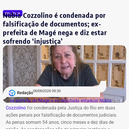
Núbia Cozzolino é condenada por
POLÍTICA
falsificação de documentos; ex-
prefeita de Magé nega e diz estar
sofrendo ‘injustiça’
06/08/2026 09:30
Redação
A
ex-prefeita de Magé e ex-deputada estadual Núbia
Cozzolino
foi condenada pela Justiça do Rio em duas
ações penais por falsificação de documentos judiciais.
As penas somam 54 anos, cinco meses e dez dias de