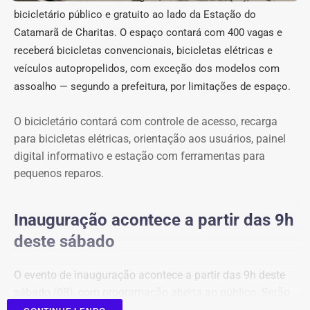
COM FÁBIO MARTINS.
bicicletário público e gratuito ao lado da Estação do
Catamarã de Charitas. O espaço contará com 400 vagas e
receberá bicicletas convencionais, bicicletas elétricas e
veículos autopropelidos, com exceção dos modelos com
assoalho — segundo a prefeitura, por limitações de espaço.
O bicicletário contará com controle de acesso, recarga
para bicicletas elétricas, orientação aos usuários, painel
digital informativo e estação com ferramentas para
pequenos reparos.
Inauguração acontece a partir das 9h
deste sábado
O evento de inauguração acontece a partir das 9h deste
sábado (08), com programação aberta ao público. Serão
apresentados o funcionamento do bicicletário, os