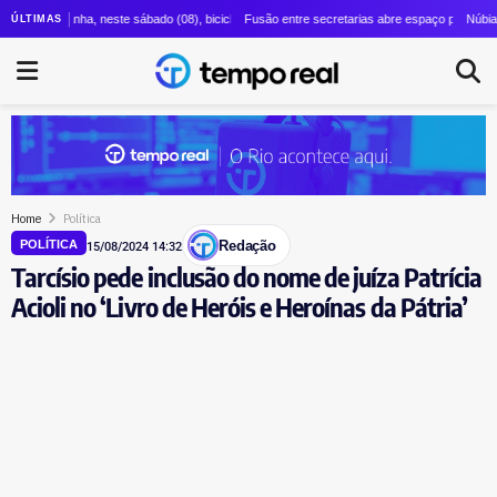
, reforça o Detran e abre nova frente de cortes no Instituto Rio Metrópole
ói ganha, neste sábado (08), bicicletário gratuito com 400 vagas ao lado do catamarã de Char
Fusão entre secretarias abre espaço para mudanças: Cou
Núbia Cozzolino
ÚLTIMAS
Home
Política
Redação
POLÍTICA
15/08/2024 14:32
Tarcísio pede inclusão do nome de juíza Patrícia
Acioli no ‘Livro de Heróis e Heroínas da Pátria’