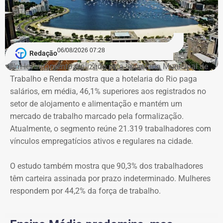
crime, o que caracteriza o delito de receptação.
Ambos firmaram delação
premiada e devem
06/08/2026 07:28
Redação
Um levantamento realizado pela Secretaria Municipal de
cumprir o tempo de prisão
Trabalho e Renda mostra que a hotelaria do Rio paga
salários, em média, 46,1% superiores aos registrados no
previsto no acordo
setor de alojamento e alimentação e mantém um
mercado de trabalho marcado pela formalização.
Apesar do aumento da pena, os ex-policiais militares
Atualmente, o segmento reúne 21.319 trabalhadores com
firmaram delação premiada para apontar os mandantes do
vínculos empregatícios ativos e regulares na cidade.
assassinato de Marielle e Anderson. Pelo acordo, caso as
colaborações fossem homologadas e os dados fornecidos
O estudo também mostra que 90,3% dos trabalhadores
confirmados, eles teriam redução de pena: Lessa cumpriria 18
têm carteira assinada por prazo indeterminado. Mulheres
anos em regime fechado, enquanto Élcio, 11 anos — este,
respondem por 44,2% da força de trabalho.
como confessou ter dirigido o carro da emboscada, ainda
teria a possibilidade de reduzir a pena para 9 anos, por ajudar