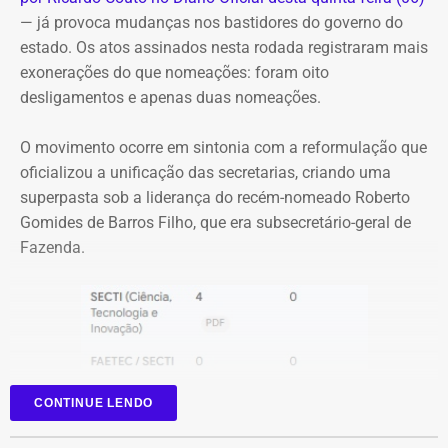
Além da inauguração do bicicletário, a prefeitura prevê
— já provoca mudanças nos bastidores do governo do
uma reorganização do entorno da estação de Charitas,
estado. Os atos assinados nesta rodada registraram mais
com readequação das vagas de estacionamento e
exonerações do que nomeações: foram oito
reforço da fiscalização para coibir o estacionamento
desligamentos e apenas duas nomeações.
irregular de motocicletas.
O movimento ocorre em sintonia com a reformulação que
Com informações do jornal “O Globo”.
oficializou a unificação das secretarias, criando uma
superpasta sob a liderança do recém-nomeado Roberto
Gomides de Barros Filho, que era subsecretário-geral de
Fazenda.
CONTINUE LENDO