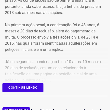
prisão. As condenações são de primeira instância e,
portanto, ainda cabe recurso. Ela já tinha sido presa em
2018 sob as mesmas acusações.
Na primeira ação penal, a condenação foi a 43 anos, 6
meses e 20 dias de reclusão, além do pagamento de
multa. O processo envolvia três ações civis, de 2014 e
2015, nas quais foram identificadas adulterações em
Cortes na Ciência e Tecnologia
petições iniciais e em uma réplica.
Das oito exonerações publicadas no Diário Oficial, quatro
Já na segunda, a condenação foi a 10 anos, 10 meses e
atingiram a cúpula da antiga Ciência e Tecnologia,
20 dias de reclusão, em um caso relacionado à
mostrando um verdadeiro “desmonte” da estrutura
falsificação de uma página da petição inicial de uma
anterior. Foram desligados, de uma só vez: o
ação civil pública de 2011.
subsecretário de Captação de Recursos e Projetos;
subsecretária Executiva; subsecretário de Cooperação
CONTINUE LENDO
Nas decisões judiciais consta que os documentos
com o Setor Tecnológico e Inovativo; e chefe de Gabinete.
originais foram substituídos pelas versões modificadas,
que teriam conteúdo, pedidos e assinaturas adulterados.
A limpa no setor abre espaço para a reorganização