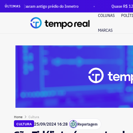
aram antigo prédio do Inmetro
Quase R$ 12 milhões em dinhe
ÚLTIMAS
COLUNAS
POLÍT
MARCAS
Home
Cultura
Reportagem
CULTURA
25/09/2024 16:28