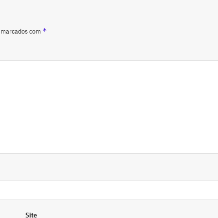
*
o marcados com
Site