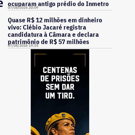
e
ocuparam antigo prédio do Inmetro
07/08/2026 20:09
Quase R$ 12 milhões em dinheiro
vivo: Clébio Jacaré registra
candidatura à Câmara e declara
patrimônio de R$ 57 milhões
07/08/2026 19:35