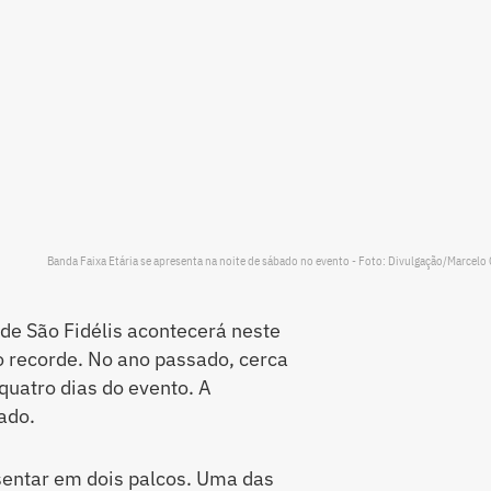
Banda Faixa Etária se apresenta na noite de sábado no evento - Foto: Divulgação/Marcelo
de São Fidélis acontecerá neste
 recorde. No ano passado, cerca
quatro dias do evento. A
ado.
sentar em dois palcos. Uma das