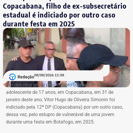
A prefeitura pediu que a multa seja aplicada
Copacabana, filho de ex-subsecretário
separadamente de acordo com o perfil, publicação,
estadual é indiciado por outro caso
campanha ou conjunto de dados.
durante festa em 2025
No julgamento definitivo, o município pretende obter a
remoção permanente dos conteúdos considerados
ilícitos, a desativação das contas comprovadamente
falsas ou utilizadas continuamente para ilegalidades e a
exclusão de cópias idênticas das publicações.
A ação também busca obrigar os responsáveis a publicar
08/08/2026 11:58
Redação
correções ou retratações por pelo menos 30 dias, além de
Um dos réus preso pelo estupro coletivo de uma
ressarcir os custos que a prefeitura afirma ter suportado
adolescente de 17 anos, em Copacabana, em 31 de
para responder às informações questionadas.
janeiro deste ano, Vitor Hugo de Oliveira Simonin foi
indiciado pela 12ª DP (Copacabana) por um outro caso,
O valor desses danos não foi calculado. O município
dessa vez, pelo estupro de vulnerável de uma jovem
pede ainda indenização por dano moral coletivo, também
durante uma festa em Botafogo, em 2025.
sem indicar a quantia. Apesar da dimensão das