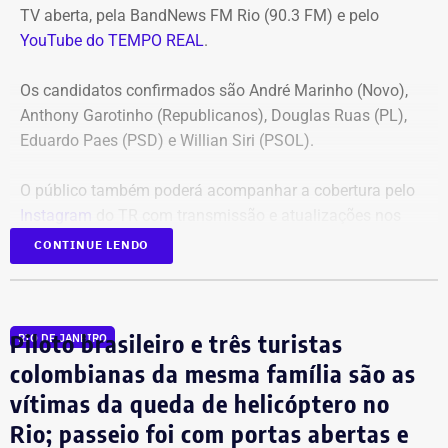
TV aberta, pela BandNews FM Rio (90.3 FM) e pelo
YouTube do TEMPO REAL
.
Os candidatos confirmados são André Marinho (Novo),
Anthony Garotinho (Republicanos), Douglas Ruas (PL),
Eduardo Paes (PSD) e Willian Siri (PSOL).
O público também poderá acompanhar a cobertura pelo
Instagram
do TR com transmissão e atualizações nos
Stories.
CONTINUE LENDO
Em 2024, o TEMPO REAL acompanhou as eleições
municipais em todo o estado do Rio, ampliando já
Piloto brasileiro e três turistas
RIO DE JANEIRO
naquele época a cobertura eleitoral para além da capital.
colombianas da mesma família são as
vítimas da queda de helicóptero no
Cobertura especial começa antes do
Rio; passeio foi com portas abertas e
debate