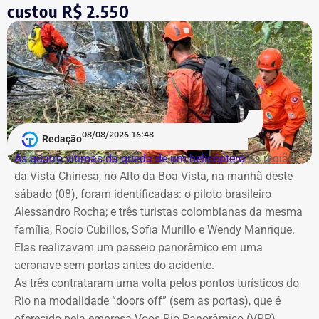
custou R$ 2.550
A partir das 19h, tem início a pré-transmissão no
YouTube
, com informações sobre os bastidores, a
preparação para o encontro e os principais temas que
devem marcar o primeiro debate entre os candidatos ao
Palácio Guanabara.
A cobertura será realizada em uma operação integrada
08/08/2026 16:48
Redação
com a Band Rio, a BandNews FM Rio e as plataformas
As quatro vítimas da queda de um helicóptero
na região
digitais do grupo, acompanhando desde os momentos
da Vista Chinesa, no Alto da Boa Vista, na manhã deste
que antecedem o debate até a transmissão ao vivo.
sábado (08), foram identificadas: o piloto brasileiro
Alessandro Rocha; e três turistas colombianas da mesma
Com tradição na realização de debates eleitorais, a Band
família, Rocio Cubillos, Sofia Murillo e Wendy Manrique.
promove o encontro como um espaço para o confronto
Elas realizavam um passeio panorâmico em uma
de ideias e para que os eleitores conheçam as propostas
aeronave sem portas antes do acidente.
dos candidatos. A mediação será da jornalista Adriana
As três contrataram uma volta pelos pontos turísticos do
Araújo.
Rio na modalidade “doors off” (sem as portas), que é
oferecido pela empresa Voos Rio Panorâmico (VRP).