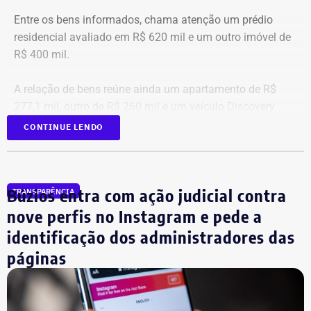
Entre os bens informados, chama atenção um prédio
residencial avaliado em R$ 620 mil e um outro imóvel de
R$ 400 mil.
A relação de bens reúne ainda um apartamento de R$
277,1 mil, outro de R$ 260 mil e um veículo Discovery
D300, ano 2023, declarado por R$ 330 mil. Também
CONTINUE LENDO
aparecem na lista cerca de R$ 177 mil em aplicações e
fundos.
Búzios entra com ação judicial contra
TRANSPARÊNCIA
nove perfis no Instagram e pede a
identificação dos administradores das
páginas