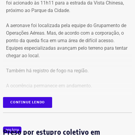
foi acionado às 11h11 para a estrada da Vista Chinesa,
próximo ao Parque da Cidade.
O pedido de Búzios à Justiça
A aeronave foi localizada pela equipe do Grupamento de
Em caráter urgente, antes da apresentação da defesa das
Operações Aéreas. Mas, de acordo com a corporação, o
empresas, a prefeitura solicitou:
ponto da queda fica em uma área de difícil acesso.
Equipes especializadas avançam pelo terreno para tentar
Preservação integral dos registros dos nove perfis;
chegar ao local.
Entrega dos dados de titulares e administradores;
Identificação de anunciantes e financiadores;
Também há registro de fogo na região.
Cruzamento técnico das informações das contas;
Retirada das publicações relacionadas no processo;
A ocorrência permanece em andamento.
Interrupção de anúncios e impulsionamentos;
Suspensão temporária de contas que não fossem
*Em atualização
CONTINUE LENDO
vinculadas a pessoas autênticas;
Proibição de distribuição paga por contas ainda não
identificadas;
Multa diária de R$ 50 mil por obrigação descumprida.
Preso por estupro coletivo em
POLÍCIA