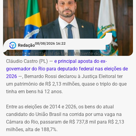
Bombeiros encontraram as vítimas
carbonizadas
Serviço
O helicóptero explodiu ao cair na encosta, e chamas se
Debate entre candidatos ao governo do estado do Rio de
alastraram pela mata. De acordo com o Corpo de
Janeiro
Bombeiros, agentes especializados em combate a
08/08/2026 16:22
Redação
Data: domingo, 09 de agosto de 2026
incêndios florestais foram mobilizados e conseguiram
Horário: 20h
Ex-secretário estadual de Meio Ambiente do gestão
controlar o fogo.
Transmissão: Canal Band, BandNews FM e YouTube do
Cláudio Castro (PL) —
e principal aposta do ex-
TEMPO REAL
governador do Rio para deputado federal nas eleições de
A operação mobilizou cerca de 40 militares, 11 viaturas e
Pré-hora: 19h, com cobertura especial pelo YouTube do
2026
—, Bernardo Rossi declarou à Justiça Eleitoral ter
4 unidades operacionais.
TEMPO REAL
um patrimônio de R$ 2,13 milhões, quase o triplo do que
tinha em bens há 12 anos.
Com informações do portal “g1”.
Entre as eleições de 2014 e 2026, os bens do atual
candidato do União Brasil na corrida por uma vaga na
Câmara do Rio, passaram de R$ 737,8 mil para R$ 2,13
milhões, alta de 188,7%.