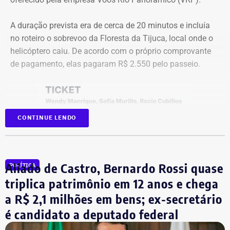
Como vai ser o debate
A duração prevista era de cerca de 20 minutos e incluía
no roteiro o sobrevoo da Floresta da Tijuca, local onde o
O formato do debate consiste em três blocos de
helicóptero caiu. De acordo com o próprio comprovante
perguntas e respostas, confrontos diretos entre os
de pagamento, elas pagaram R$ 2.550 pelo passeio.
participantes e espaço para considerações finais.
A ordem das perguntas será definida por sorteio, e o
mediador apenas fará a condução do debate. Esgotados
CONTINUE LENDO
os tempos de cada candidato, o áudio do microfone será
cortado.
Na sequência, haverá novos confrontos diretos com
Aliado de Castro, Bernardo Rossi quase
POLÍTICA
temas livres, seguindo o mesmo formato de tempo e
triplica patrimônio em 12 anos e chega
controle por cronômetro.
a R$ 2,1 milhões em bens; ex-secretário
No terceiro e último bloco serão feitas as considerações
é candidato a deputado federal
finais.