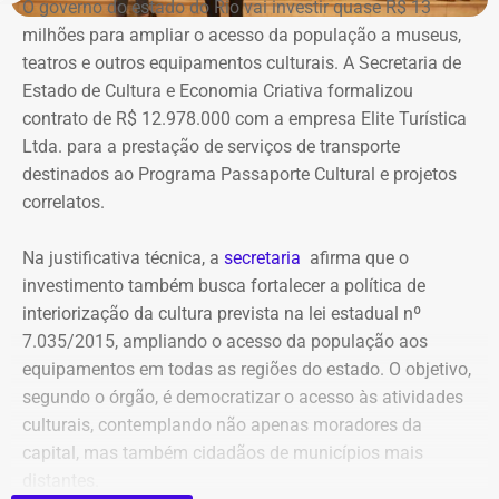
administradores atuais e anteriores, contas vinculadas,
O governo do estado do Rio vai investir quase R$ 13
meios de recuperação, contas publicitárias e dados de
milhões para ampliar o acesso da população a museus,
pagamento. Com isso, a Meta também seria obrigada a
teatros e outros equipamentos culturais. A Secretaria de
elaborar uma tabela comparativa, indicando se os perfis
Estado de Cultura e Economia Criativa formalizou
compartilham telefones, dispositivos, endereços de IP,
contrato de R$ 12.978.000 com a empresa Elite Turística
administradores, contas de anúncios, meios de
Ltda. para a prestação de serviços de transporte
pagamento ou gerenciadores de negócios.
destinados ao Programa Passaporte Cultural e projetos
correlatos.
Ação também requer anúncios e
Na justificativa técnica, a
secretaria
afirma que o
impulsionamentos e cita morte de
investimento também busca fortalecer a política de
criança como exemplo de fake news
interiorização da cultura prevista na lei estadual nº
7.035/2015, ampliando o acesso da população aos
As 31 publicações relacionadas pela prefeitura tratam de
equipamentos em todas as regiões do estado. O objetivo,
assuntos diversos. A lista inclui manchetes sobre prisões
segundo o órgão, é democratizar o acesso às atividades
na Assembleia Legislativa, supostos acordos políticos,
culturais, contemplando não apenas moradores da
sucessão municipal, alterações no Fundo Municipal do
capital, mas também cidadãos de municípios mais
Declaração de bens de Bernardo Rossi em 2014 — Foto:
Meio Ambiente, royalties, regularização fundiária,
distantes.
Reprodução/Divulgacand