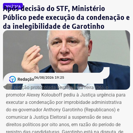
Após decisão do STF, Ministério
POLÍTICA
sobre marca, modelo ou valor de mercado dos relógios.
Público pede execução da condenação e
da inelegibilidade de Garotinho
06/08/2026 19:25
Redação
Em petição protocolada nesta quinta-feira (06), o
promotor Alexey Kolouboff pediu à Justiça urgência para
executar a condenação por improbidade administrativa
do ex-governador Anthony Garotinho (Republicanos) e
comunicar à Justiça Eleitoral a suspensão de seus
direitos políticos por oito anos, em razão do período de
registro das candidaturas. Garotinho está na disputa, de