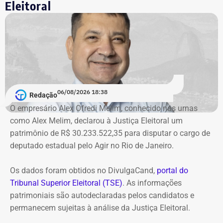
Eleitoral
de Improbidade Administrativa.
Garotinho também foi multado
O órgão também requer que o ex-governador seja
intimado a quitar os valores da condenação. Segundo os
06/08/2026 18:38
cálculos atualizados apresentados à Justiça, o
Redação
ressarcimento ao erário, originalmente fixado em R$
O empresário Alex Ofredi Melim, conhecido nas urnas
234,4 milhões, chega hoje a R$ 2,55 bilhões. O MP ainda
como Alex Melim, declarou à Justiça Eleitoral um
cobra R$ 778,9 mil de multa civil e R$ 11,9 milhões por
patrimônio de R$ 30.233.522,35 para disputar o cargo de
danos morais coletivos.
deputado estadual pelo Agir no Rio de Janeiro.
Com informações do colunista Lauro Jardim, do jornal “O
Globo”
Os dados foram obtidos no DivulgaCand,
portal do
Tribunal Superior Eleitoral (TSE)
. As informações
patrimoniais são autodeclaradas pelos candidatos e
permanecem sujeitas à análise da Justiça Eleitoral.