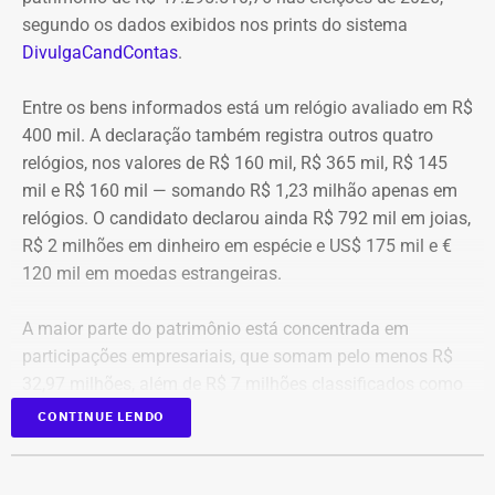
segundo os dados exibidos nos prints do sistema
DivulgaCandContas
.
Entre os bens informados está um relógio avaliado em R$
400 mil. A declaração também registra outros quatro
relógios, nos valores de R$ 160 mil, R$ 365 mil, R$ 145
mil e R$ 160 mil — somando R$ 1,23 milhão apenas em
relógios. O candidato declarou ainda R$ 792 mil em joias,
R$ 2 milhões em dinheiro em espécie e US$ 175 mil e €
120 mil em moedas estrangeiras.
A maior parte do patrimônio está concentrada em
participações empresariais, que somam pelo menos R$
32,97 milhões, além de R$ 7 milhões classificados como
“valores de diversos créditos”. Também aparecem na
CONTINUE LENDO
relação imóveis, incluindo uma cobertura declarada por
R$ 884,1 mil e duas casas. Os valores correspondem à
declaração apresentada, sem informações, nos prints,