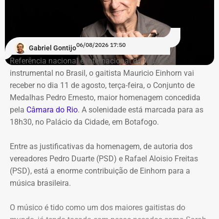
De acordo com o relatório de auditoria do TCE-RJ, os R$
59,6 milhões alocados no Banco Master entre junho e
julho de 2024 representavam mais de 20% de toda a
carteira de investimentos do Itaprevi. A equipe técnica do
06/08/2026 17:50
Gabriel Gontijo
Tribunal classificou o processo decisório como
Referência nacional e internacional da música
“negligente e temerário”.
instrumental no Brasil, o gaitista Mauricio Einhorn vai
receber no dia 11 de agosto, terça-feira, o Conjunto de
Entre os principais pontos apontados pela auditoria
Medalhas Pedro Ernesto, maior homenagem concedida
estão:
pela
Câmara do Rio
. A solenidade está marcada para as
18h30, no Palácio da Cidade, em Botafogo.
Mudança brusca na estratégia de investimento: a
alocação em letras financeiras foi elevada de 2% para
Entre as justificativas da homenagem, de autoria dos
20% logo na primeira reunião da nova gestão,
vereadores Pedro Duarte (PSD) e Rafael Aloisio Freitas
desrespeitando os estudos técnicos e pareceres da
(PSD), está a enorme contribuição de Einhorn para a
consultoria financeira contratada, que desaconselhavam
música brasileira.
o investimento de longo prazo.
Rating especulativo: a aplicação prendeu os recursos
O músico é tido como um dos maiores gaitistas do
previdenciários por 10 anos em uma instituição que