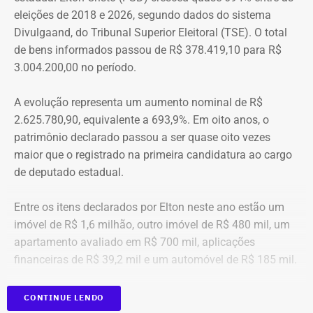
eleições de 2018 e 2026, segundo dados do sistema
“Creio que duas coisas ainda impedem as mulheres de
Divulgaand, do Tribunal Superior Eleitoral (TSE). O total
seguirem adiante nesta batalha. A vergonha e o medo.
de bens informados passou de R$ 378.419,10 para R$
Porque é necessário ter mais do que coragem para seguir
3.004.200,00 no período.
adiante no enfrentamento à violência doméstica. Pois
muitas têm medo do agressor sob dois pontos de vista. O
A evolução representa um aumento nominal de R$
primeiro é o temor de continuar viva e estar ao lado do
2.625.780,90, equivalente a 693,9%. Em oito anos, o
agressor. E o outro é o que vai acontecer com ela depois
patrimônio declarado passou a ser quase oito vezes
que a denúncia for feita. Afinal, há o receio que alguma
maior que o registrado na primeira candidatura ao cargo
brecha legal permita que o agressor, de alguma forma,
de deputado estadual.
fique impune”, comenta.
Entre os itens declarados por Elton neste ano estão um
Passados oito anos após as agrssões se tornarem
imóvel de R$ 1,6 milhão, outro imóvel de R$ 480 mil, um
públicas nacionalmente, Cristiane cita qual o principal
apartamento avaliado em R$ 700 mil, aplicações
item que acredita ser necessário que as autoridades
financeiras de R$ 39,2 mil e um automóvel de R$ 185 mil.
tenham mais rigor.
CONTINUE LENDO
“A Lei Maria da Penha é muito boa. Eu fui salva graças a