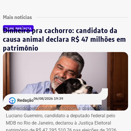
Mais notícias
Dinheiro pra cachorro: candidato da
TRANSPARÊNCIA
causa animal declara R$ 47 milhões em
patrimônio
06/08/2026 19:39
Redação
Conhecido pelo envolvimento com a causa animal,
Luciano Guerreiro, candidato a deputado federal pelo
MDB no Rio de Janeiro, declarou à Justiça Eleitoral
patrimônio de R$ 47.295.510,76 nas eleições de 2026,