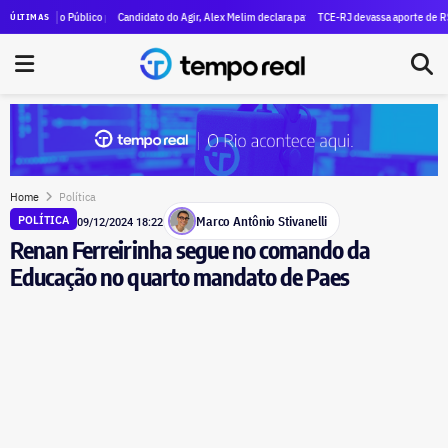
es em patrimônio
tério Público pede execução da condenação e da inelegibilidade de Garotinho
Candidato do Agir, Alex Melim declara patrimônio de R$ 30 milhões à Justiça Eleit
TCE-RJ devassa aporte de R$ 59,6 mil
ÚLTIMAS
Home
Política
Marco Antônio Stivanelli
POLÍTICA
09/12/2024 18:22
Renan Ferreirinha segue no comando da
Educação no quarto mandato de Paes