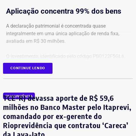
Aplicação concentra 99% dos bens
A declaração patrimonial é concentrada quase
integralmente em uma única aplicação de renda fixa,
avaliada em R$ 30 milhões.
O investimento, identificado pelo código PB0122F5GL6,
representa cerca de 99,2% de todo o patrimônio
CONTINUE LENDO
informado À Justiça Eleitoral.
Os demais oito bens declarados somam R$ 233.522,35 e
incluem aplicações de renda fixa em diferentes
TCE-RJ devassa aporte de R$ 59,6
TRANSPARÊNCIA
instituições financeiras, além de um depósito bancário no
milhões no Banco Master pelo Itaprevi,
valor de R$ 0,01.
comandado por ex-gerente do
Rioprevidência que contratou ‘Careca’
Empresário do setor de seguros
da Lava-Jato