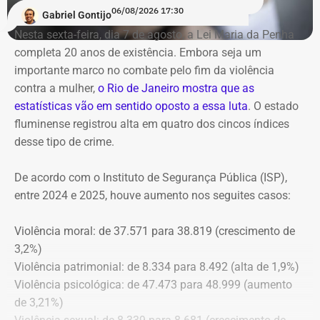
06/08/2026 17:30
Gabriel Gontijo
O voto do relator José Gomes Graciosa, aprovado pelo
Nesta sexta-feira, dia 7 de agosto, a Lei Maria da Penha
plenário do TCE-RJ, determina a notificação da ex-
completa 20 anos de existência. Embora seja um
presidente do Itaprevi Fernanda; do ex-prefeito de Itaguaí,
importante marco no combate pelo fim da violência
Rubem Vieira de Souza, o Rubão; e de outros diretores e
contra a mulher,
o Rio de Janeiro mostra que as
conselheiros do fundo municipal.
estatísticas vão em sentido oposto a essa luta
. O estado
fluminense registrou alta em quatro dos cincos índices
Além disso, o tribunal aprovou a expedição de ofício com
desse tipo de crime.
cópia integral do processo ao Ministério Público do
Estado do Rio de Janeiro (MPRJ), para que avalie a
De acordo com o Instituto de Segurança Pública (ISP),
apuração de possíveis ilícitos nas esferas cível e criminal,
entre 2024 e 2025, houve aumento nos seguites casos:
e à Secretaria de Regime Próprio e Complementar do
Ministério da Previdência Social.
Violência moral: de 37.571 para 38.819 (crescimento de
3,2%)
Violência patrimonial: de 8.334 para 8.492 (alta de 1,9%)
Violência psicológica: de 47.473 para 48.999 (aumento
de 3,21%)