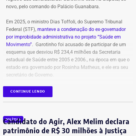
novo, pelo comando do Palácio Guanabara.
Em 2025, o ministro Dias Toffoli, do Supremo Tribunal
Federal (STF),
manteve a condenação do ex-governador
por improbidade administrativa no projeto “Saúde em
Movimento”
. Garotinho foi acusado de participar de um
esquema que desviou R$ 234,4 milhões da Secretaria
estadual de Saúde entre 2005 e 2006., na época em que o
estado era governado por Rosinha Matheus, e ele era seu
secretário de Governo.
Com isso, a sentença tornou-se definitiva.
CONTINUE LENDO
Como não há mais recursos pendentes após o trânsito
em julgado da ação, o Ministério Público requer a
Candidato do Agir, Alex Melim declara
POLÍTICA
imediata execução da sentença. Além da comunicação à
Justiça Eleitoral, o órgão pede a inclusão do nome de
patrimônio de R$ 30 milhões à Justiça
Garotinho no Cadastro Nacional de Condenados por Ato