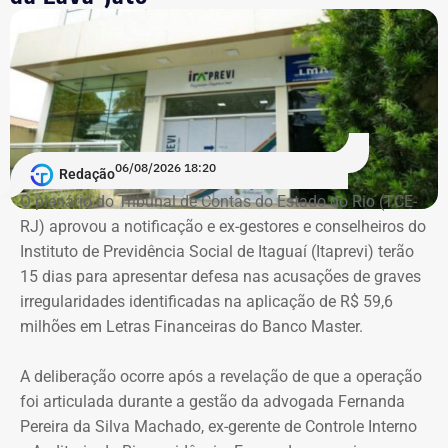
De acordo com os dados do registro de candidatura, Alex
Melim nasceu no Rio de Janeiro em 2 de junho de 1976, é
casado, possui ensino médio completo e declarou exercer
a profissão de empresário.
Em documento de consulta pública da Casa da Moeda do
06/08/2026 18:20
Redação
Brasil, Alex Ofredi Melim aparece como representante da
O plenário do Tribunal de Contas do Estado do Rio (TCE-
Melim Corretora de Seguros Ltda., empresa que atua no
RJ) aprovou a notificação e ex-gestores e conselheiros do
setor de seguros e planos de saúde.
Instituto de Previdência Social de Itaguaí (Itaprevi) terão
15 dias para apresentar defesa nas acusações de graves
irregularidades identificadas na aplicação de R$ 59,6
milhões em Letras Financeiras do Banco Master.
A deliberação ocorre após a revelação de que a operação
foi articulada durante a gestão da advogada Fernanda
Pereira da Silva Machado, ex-gerente de Controle Interno