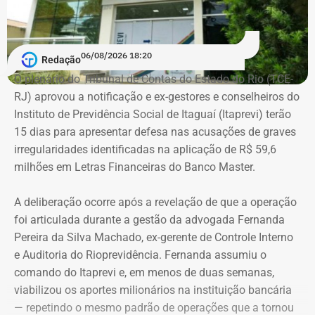
a profissão de empresário.
Em documento de consulta pública da Casa da Moeda do
06/08/2026 18:20
Redação
Brasil, Alex Ofredi Melim aparece como representante da
O plenário do Tribunal de Contas do Estado do Rio (TCE-
Melim Corretora de Seguros Ltda., empresa que atua no
RJ) aprovou a notificação e ex-gestores e conselheiros do
setor de seguros e planos de saúde.
Instituto de Previdência Social de Itaguaí (Itaprevi) terão
15 dias para apresentar defesa nas acusações de graves
irregularidades identificadas na aplicação de R$ 59,6
milhões em Letras Financeiras do Banco Master.
A deliberação ocorre após a revelação de que a operação
foi articulada durante a gestão da advogada Fernanda
Pereira da Silva Machado, ex-gerente de Controle Interno
e Auditoria do Rioprevidência. Fernanda assumiu o
comando do Itaprevi e, em menos de duas semanas,
Declaração de bens de Alex Melim em 2026 — Foto:
viabilizou os aportes milionários na instituição bancária
Reprodução/Divulgacand
— repetindo o mesmo padrão de operações que a tornou