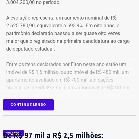
3.004.200,00 no período.
adiante no enfrentamento à violência doméstica. Pois
muitas têm medo do agressor sob dois pontos de vista. O
A evolução representa um aumento nominal de R$
primeiro é o temor de continuar viva e estar ao lado do
2.625.780,90, equivalente a 693,9%. Em oito anos, o
agressor. E o outro é o que vai acontecer com ela depois
patrimônio declarado passou a ser quase oito vezes
que a denúncia for feita. Afinal, há o receio que alguma
maior que o registrado na primeira candidatura ao cargo
brecha legal permita que o agressor, de alguma forma,
de deputado estadual.
fique impune”, comenta.
Entre os itens declarados por Elton neste ano estão um
Passados oito anos após as agrssões se tornarem
imóvel de R$ 1,6 milhão, outro imóvel de R$ 480 mil, um
públicas nacionalmente, Cristiane cita qual o principal
apartamento avaliado em R$ 700 mil, aplicações
item que acredita ser necessário que as autoridades
financeiras de R$ 39,2 mil e um automóvel de R$ 185 mil.
tenham mais rigor.
CONTINUE LENDO
“A Lei Maria da Penha é muito boa. Eu fui salva graças a
ela. Mas, infelizmente, ainda é muito falha na
fiscalização. Isso é uma coisa que deixa as mulheres
vulneráveis. Porque apesar de alguma vítima poder
De R$ 97 mil a R$ 2,5 milhões:
POLÍTICA
acionar o botão do pânico, não há uma equipe policial