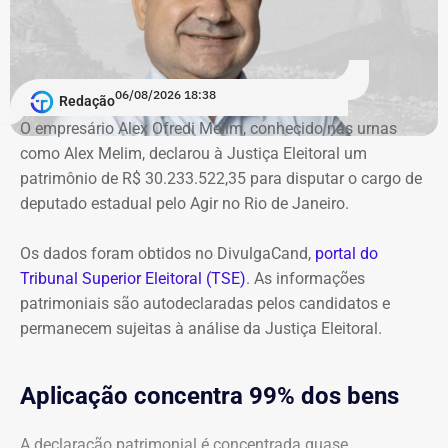
Garotinho também foi multado
O órgão também requer que o ex-governador seja
intimado a quitar os valores da condenação. Segundo os
06/08/2026 18:38
cálculos atualizados apresentados à Justiça, o
Redação
ressarcimento ao erário, originalmente fixado em R$
O empresário Alex Ofredi Melim, conhecido nas urnas
234,4 milhões, chega hoje a R$ 2,55 bilhões. O MP ainda
como Alex Melim, declarou à Justiça Eleitoral um
cobra R$ 778,9 mil de multa civil e R$ 11,9 milhões por
patrimônio de R$ 30.233.522,35 para disputar o cargo de
danos morais coletivos.
deputado estadual pelo Agir no Rio de Janeiro.
Com informações do colunista Lauro Jardim, do jornal “O
Globo”
Os dados foram obtidos no DivulgaCand,
portal do
Tribunal Superior Eleitoral (TSE)
. As informações
patrimoniais são autodeclaradas pelos candidatos e
permanecem sujeitas à análise da Justiça Eleitoral.
Aplicação concentra 99% dos bens
A declaração patrimonial é concentrada quase