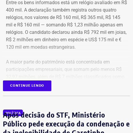
Entre os bens informados está um relógio avaliado em R$
400 mil. A declaração também registra outros quatro
relógios, nos valores de R$ 160 mil, R$ 365 mil, R$ 145
mil e R$ 160 mil — somando R$ 1,23 milhão apenas em
relógios. O candidato declarou ainda R$ 792 mil em joias,
R$ 2 milhões em dinheiro em espécie e US$ 175 mil e €
120 mil em moedas estrangeiras.
A maior parte do patrimônio está concentrada em
participações empresariais, que somam pelo menos R$
32,97 milhões, além de R$ 7 milhões classificados como
“valores de diversos créditos”. Também aparecem na
CONTINUE LENDO
relação imóveis, incluindo uma cobertura declarada por
R$ 884,1 mil e duas casas. Os valores correspondem à
declaração apresentada, sem informações, nos prints,
Após decisão do STF, Ministério
POLÍTICA
sobre marca, modelo ou valor de mercado dos relógios.
Público pede execução da condenação e
da inelegibilidade de Garotinho