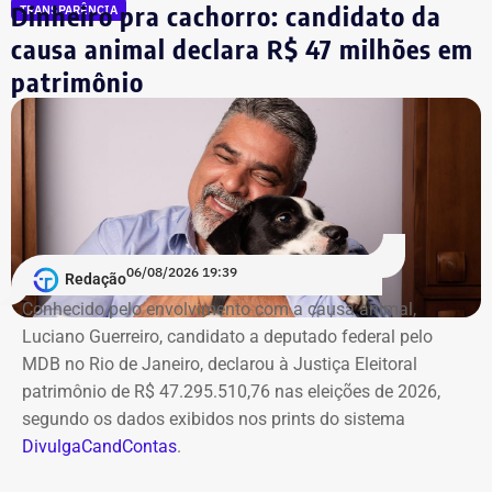
Dinheiro pra cachorro: candidato da
TRANSPARÊNCIA
causa animal declara R$ 47 milhões em
patrimônio
06/08/2026 19:39
Redação
Conhecido pelo envolvimento com a causa animal,
Luciano Guerreiro, candidato a deputado federal pelo
MDB no Rio de Janeiro, declarou à Justiça Eleitoral
patrimônio de R$ 47.295.510,76 nas eleições de 2026,
segundo os dados exibidos nos prints do sistema
DivulgaCandContas
.