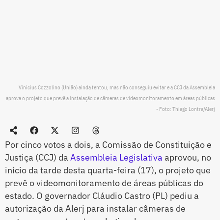
Vinícius Cozzolino (União) ainda tentou, mas não conseguiu evitar e a CCJ da Assembleia
aprova o projeto que prevê a instalação de câmeras de videomonitoramento em áreas públicas
- Foto: Thiago Lontra/Alerj
Por cinco votos a dois, a Comissão de Constituição e
Justiça (CCJ) da
Assembleia Legislativa
aprovou, no
início da tarde desta quarta-feira (17), o projeto que
prevê o videomonitoramento de áreas públicas do
estado. O governador Cláudio Castro (PL) pediu a
autorização da Alerj para instalar câmeras de