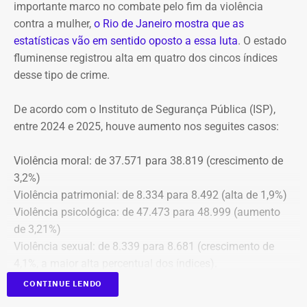
importante marco no combate pelo fim da violência
Rubem Vieira de Souza, o Rubão; e de outros diretores e
contra a mulher,
o Rio de Janeiro mostra que as
conselheiros do fundo municipal.
estatísticas vão em sentido oposto a essa luta
. O estado
fluminense registrou alta em quatro dos cincos índices
Além disso, o tribunal aprovou a expedição de ofício com
desse tipo de crime.
cópia integral do processo ao Ministério Público do
Estado do Rio de Janeiro (MPRJ), para que avalie a
De acordo com o Instituto de Segurança Pública (ISP),
apuração de possíveis ilícitos nas esferas cível e criminal,
entre 2024 e 2025, houve aumento nos seguites casos:
e à Secretaria de Regime Próprio e Complementar do
Ministério da Previdência Social.
Violência moral: de 37.571 para 38.819 (crescimento de
3,2%)
Violência patrimonial: de 8.334 para 8.492 (alta de 1,9%)
Violência psicológica: de 47.473 para 48.999 (aumento
de 3,21%)
Violência sexual: de 8.339 para 8.681 (crescimento de
4,1%, a maior alta percentual dos índices).
A única estatística que apresentou queda foi a de
CONTINUE LENDO
violência física, que passou de 43.743 em 2024 para