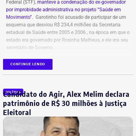
Federal (STF),
manteve a condenação do ex-governador
por improbidade administrativa no projeto “Saúde em
Movimento”
. Garotinho foi acusado de participar de um
esquema que desviou R$ 234,4 milhões da Secretaria
estadual de Saúde entre 2005 e 2006., na época em que o
estado era governado por Rosinha Matheus, e ele era seu
secretário de Governo.
Com isso, a sentença tornou-se definitiva.
CONTINUE LENDO
Como não há mais recursos pendentes após o trânsito
em julgado da ação, o Ministério Público requer a
Candidato do Agir, Alex Melim declara
POLÍTICA
imediata execução da sentença. Além da comunicação à
Justiça Eleitoral, o órgão pede a inclusão do nome de
patrimônio de R$ 30 milhões à Justiça
Garotinho no Cadastro Nacional de Condenados por Ato
Eleitoral
de Improbidade Administrativa.