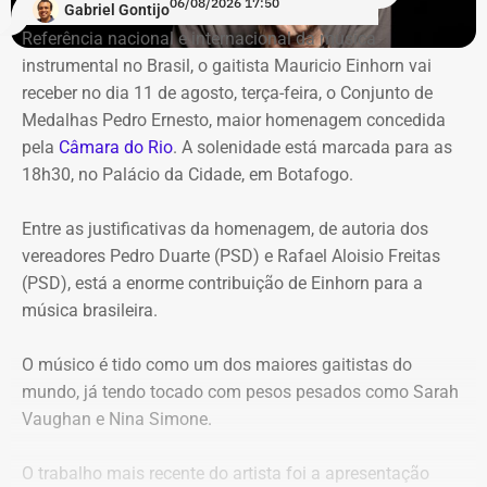
06/08/2026 17:50
Gabriel Gontijo
Tribunal classificou o processo decisório como
Referência nacional e internacional da música
“negligente e temerário”.
instrumental no Brasil, o gaitista Mauricio Einhorn vai
receber no dia 11 de agosto, terça-feira, o Conjunto de
Entre os principais pontos apontados pela auditoria
Medalhas Pedro Ernesto, maior homenagem concedida
estão:
pela
Câmara do Rio
. A solenidade está marcada para as
18h30, no Palácio da Cidade, em Botafogo.
Mudança brusca na estratégia de investimento: a
alocação em letras financeiras foi elevada de 2% para
Entre as justificativas da homenagem, de autoria dos
20% logo na primeira reunião da nova gestão,
vereadores Pedro Duarte (PSD) e Rafael Aloisio Freitas
desrespeitando os estudos técnicos e pareceres da
(PSD), está a enorme contribuição de Einhorn para a
consultoria financeira contratada, que desaconselhavam
música brasileira.
o investimento de longo prazo.
Rating especulativo: a aplicação prendeu os recursos
O músico é tido como um dos maiores gaitistas do
previdenciários por 10 anos em uma instituição que
mundo, já tendo tocado com pesos pesados como Sarah
possuía rating B+ (grau especulativo com alto risco de
Vaughan e Nina Simone.
inadimplência), violando princípios de segurança e
liquidez.
O trabalho mais recente do artista foi a apresentação
Alteração regimental retroativa: a gestão do Itaprevi