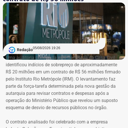
mil em bens. Entre os itens informados à Justiça Eleitoral
estão dois registros classificados genericamente como
“outros bens e direitos”, nos valores de R$ 95.985,48 e R$
97.555,75.
As declarações de bens são prestadas pelos próprios
candidatos à Justiça Eleitoral e podem considerar os
05/08/2026 19:26
Redação
valores históricos de aquisição dos bens, e não
Uma auditoria conduzida pela Secretaria da Casa Civil
necessariamente seus preços de mercado.
identificou indícios de sobrepreço de aproximadamente
R$ 20 milhões em um contrato de R$ 56 milhões firmado
O crescimento patrimonial, por si só, não indica a
pelo Instituto Rio Metrópole (IRM). O levantamento faz
existência de irregularidades.
parte da força-tarefa determinada pela nova gestão da
autarquia para revisar contratos e despesas após a
operação do Ministério Público que revelou um suposto
esquema de desvio de recursos públicos no órgão.
O contrato analisado foi celebrado com a empresa