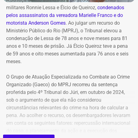
Segundo o texto assinado pelo governador em exercício,
militares Ronnie Lessa e Élcio de Queiroz,
condenados
o decreto entra em vigor imediatamente e segue os
pelos assassinatos da vereadora Marielle Franco e do
princípios da continuidade do serviço público, eficiência,
motorista Anderson Gomes
. Ao julgar um recurso do
governança e desenvolvimento sustentável.
Ministério Público do Rio (MPRJ), o Tribunal elevou a
condenação de Lessa de 78 anos e nove meses para 81
COM FÁBIO MARTINS
anos e 10 meses de prisão. Já Élcio Queiroz teve a pena
de 59 anos e oito meses aumentada para 76 anos e seis
meses.
O Grupo de Atuação Especializada no Combate ao Crime
Organizado (Gaeco) do MPRJ recorreu da sentença
proferida pelo 4º Tribunal do Júri, em outubro de 2024,
sob o argumento de que ela não considerou
circunstâncias relevantes do crime na hora de calcular a
pena. Ao acolher o recurso, os desembargadores levaram
em conta os seguintes fatores: repercussão internacional
do caso; o planejamento da ação e a execução dos