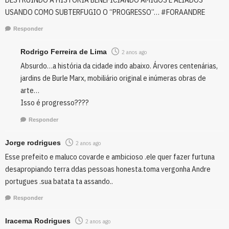
USANDO COMO SUBTERFUGIO O “PROGRESSO”… #FORAANDRE
Responder
Rodrigo Ferreira de Lima
2 anos ago
Absurdo…a história da cidade indo abaixo. Árvores centenárias,
jardins de Burle Marx, mobiliário original e inúmeras obras de
arte…
Isso é progresso????
Responder
Jorge rodrigues
2 anos ago
Esse prefeito e maluco covarde e ambicioso .ele quer fazer furtuna
desapropiando terra ddas pessoas honesta.toma vergonha Andre
portugues .sua batata ta assando..
Responder
Iracema Rodrigues
2 anos ago