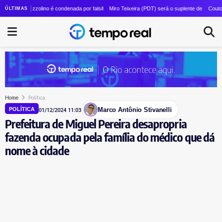
ças: Couto esvazia cúpula da Ciência e Tecnologia após criação de pasta unificada
ozzolino é condenada por falsificação de documentos; ex-prefeita de Magé nega e diz estar so
Miro Teixeira (PDT) será o suplente de Pedro Paulo (PSD
Couto unifica De
ÚLTIMAS
Home
Política
Marco Antônio Stivanelli
POLÍTICA
01/12/2024 11:03
Prefeitura de Miguel Pereira desapropria
fazenda ocupada pela família do médico que dá
nome à cidade