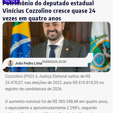
Patrimônio do deputado estadual
POLÍTICA
Mas, agora, que o ministro do Supremo afirmou que o
Vinícius Cozzolino cresce quase 24
habeas corpus não vale mais, pode ser afastado do cargo
vezes em quatro anos
a qualquer momento. De novo.
Na prática, a manifestação do
ministro extingue o processo
O próprio Nunes Marques havia concedido o habeas
05/08/2026 20:00
João Pedro Lima
corpus a Graciosa, citando o “excesso de prazo da
O patrimônio declarado pelo deputado estadual Vinícius
medida cautelar de afastamento do cargo”, uma vez que
Cozzolino (PSD) à Justiça Eleitoral saltou de R$
ainda não havia, na ocasião, sentença condenatória no
25.470,07, nas eleições de 2022, para R$ 610.818,55 no
processo em que Graciosa era réu no processo por
registro de candidatura de 2026.
lavagem de dinheiro, que se arrastava desde 2021.
O aumento nominal foi de R$ 585.348,48 em quatro anos,
Mas a decisão, e a condenação, acabaram saindo cinco
o equivalente a aproximadamente 2.298%, segundo
meses depois.