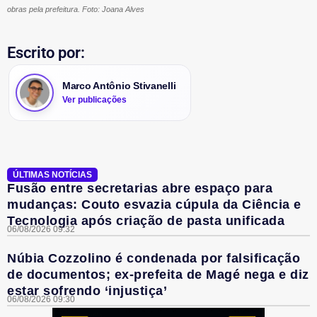
obras pela prefeitura. Foto: Joana Alves
Escrito por:
Marco Antônio Stivanelli
Ver publicações
ÚLTIMAS NOTÍCIAS
Fusão entre secretarias abre espaço para
mudanças: Couto esvazia cúpula da Ciência e
Tecnologia após criação de pasta unificada
06/08/2026 09:32
Núbia Cozzolino é condenada por falsificação
de documentos; ex-prefeita de Magé nega e diz
estar sofrendo ‘injustiça’
06/08/2026 09:30