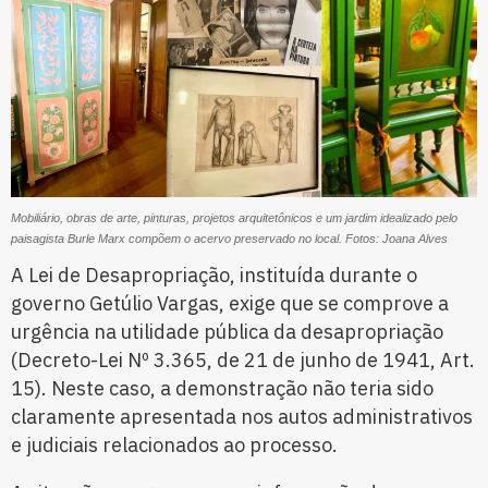
Mobiliário, obras de arte, pinturas, projetos arquitetônicos e um jardim idealizado pelo
paisagista Burle Marx compõem o acervo preservado no local. Fotos: Joana Alves
A Lei de Desapropriação, instituída durante o
governo Getúlio Vargas, exige que se comprove a
urgência na utilidade pública da desapropriação
(Decreto-Lei Nº 3.365, de 21 de junho de 1941, Art.
15). Neste caso, a demonstração não teria sido
claramente apresentada nos autos administrativos
e judiciais relacionados ao processo.