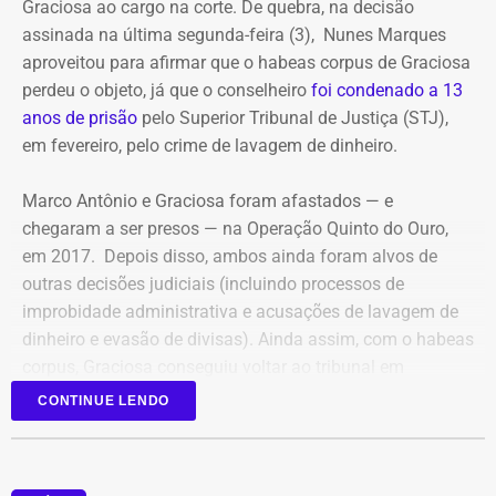
Graciosa ao cargo na corte. De quebra, na decisão
bairro do Estácio, na Zona Norte, foram atingidos por treze
assinada na última segunda-feira (3), Nunes Marques
disparos. Apenas Fernanda sobreviveu.
aproveitou para afirmar que o habeas corpus de Graciosa
perdeu o objeto, já que o conselheiro
foi condenado a 13
Ronnie Lessa e Élcio Queiroz estão presos desde 12 de março
anos de prisão
pelo Superior Tribunal de Justiça (STJ),
de 2019. Lessa está no Complexo Penitenciário da Papuda,
em fevereiro, pelo crime de lavagem de dinheiro.
em Brasília, e Queiroz, na Penitenciária Federal de Brasília.
Marco Antônio e Graciosa foram afastados — e
Com informações da colunista Vera Araújo, do Jornal “O
chegaram a ser presos — na Operação Quinto do Ouro,
Globo”.
em 2017. Depois disso, ambos ainda foram alvos de
outras decisões judiciais (incluindo processos de
improbidade administrativa e acusações de lavagem de
dinheiro e evasão de divisas). Ainda assim, com o habeas
corpus, Graciosa conseguiu voltar ao tribunal em
setembro de 2025.
CONTINUE LENDO
Mesmo com a condenação de fevereiro, não foi preso,
porque ainda cabe recurso.