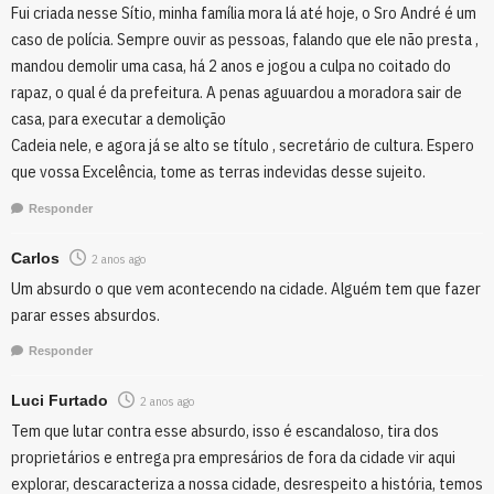
Fui criada nesse Sítio, minha família mora lá até hoje, o Sro André é um
caso de polícia. Sempre ouvir as pessoas, falando que ele não presta ,
mandou demolir uma casa, há 2 anos e jogou a culpa no coitado do
rapaz, o qual é da prefeitura. A penas aguuardou a moradora sair de
casa, para executar a demolição
Cadeia nele, e agora já se alto se título , secretário de cultura. Espero
que vossa Excelência, tome as terras indevidas desse sujeito.
Responder
Carlos
2 anos ago
Um absurdo o que vem acontecendo na cidade. Alguém tem que fazer
parar esses absurdos.
Responder
Luci Furtado
2 anos ago
Tem que lutar contra esse absurdo, isso é escandaloso, tira dos
proprietários e entrega pra empresários de fora da cidade vir aqui
explorar, descaracteriza a nossa cidade, desrespeito a história, temos