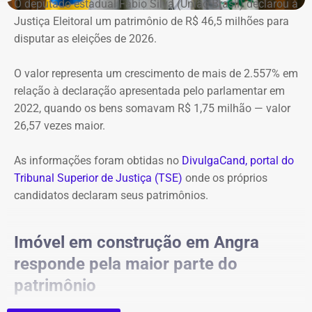
O deputado estadual Fábio Silva (União Brasil) declarou à
Justiça Eleitoral um patrimônio de R$ 46,5 milhões para
disputar as eleições de 2026.
Imóvel de Eduardo Bolsonaro será leiloado por um valor 36% menor ao que
vale originalmente — Foto: REprodução/Google Maps.
O valor representa um crescimento de mais de 2.557% em
relação à declaração apresentada pelo parlamentar em
O apartamento que vai à leilão fica na Avenida Pasteu e
2022, quando os bens somavam R$ 1,75 milhão — valor
tem cerca de 101 metros quadrados. O imóvel se
26,57 vezes maior.
encontra no terceiro andar de um edifício de frente para a
Baía de Guanabara.
As informações foram obtidas no
DivulgaCand, portal do
Tribunal Superior de Justiça (TSE)
onde os próprios
A Caixa Econômica tentou intimar pessoalmente o ex-
candidatos declaram seus patrimônios.
deputado federal. Mas como não conseguiu localizá-lo,
promoveu a intimação por edital eletrônico publicado nos
Imóvel em construção em Angra
dias 5, 6 e 7 de novembro de 2025, concedendo o prazo
responde pela maior parte do
legal para regularização da dívida. Posteriormente, a
propriedade foi consolidada em nome da Caixa em 30 de
patrimônio
março de 2026 por causa da falta de pagamento.