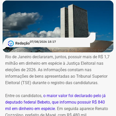
Segundo as investigações, a refinaria importava
combustível quase pronto, mas fingia que o material era
matéria-prima e simulava uma operação de refino na sua
unidade fantasma de Manguinhos.
A Polícia Federal indica que a operação era feita de
07/08/2026 18:17
Redação
fachada para não pagar o ICMS na chegada do
Cinco candidatos do PP à Câmara dos Deputados pelo
combustível ao país. Com a Refit postergava de
Rio de Janeiro declararam, juntos, possuir mais de R$ 1,7
pagamentos de impostos, a empresa só deveria pagar o
milhão em dinheiro em espécie à Justiça Eleitoral nas
tributo no momento da venda para o consumidor final,
eleições de 2026. As informações constam nas
algo que nunca foi feito, de acordo com a investigação.
informações de bens apresentadas ao Tribunal Superior
Eleitoral (TSE) durante o registro das candidaturas.
*Com informações do blog do Octávio Guedes, do portal
g1
Entre os candidatos,
o maior valor foi declarado pelo já
deputado federal Bebeto, que informou possuir R$ 840
mil em dinheiro em espécie
. Em seguida aparece Renato
Cozzolino, prefeito de Magé, com R$ 480 mil.