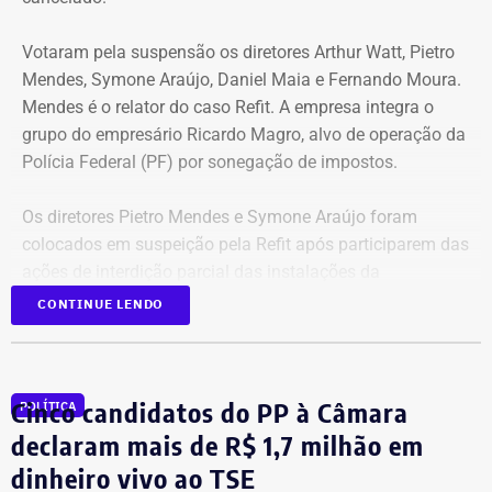
Votaram pela suspensão os diretores Arthur Watt, Pietro
Mendes, Symone Araújo, Daniel Maia e Fernando Moura.
Mendes é o relator do caso Refit. A empresa integra o
grupo do empresário Ricardo Magro, alvo de operação da
Polícia Federal (PF) por sonegação de impostos.
Os diretores Pietro Mendes e Symone Araújo foram
colocados em suspeição pela Refit após participarem das
ações de interdição parcial das instalações da
companhia em setembro de 2025.
CONTINUE LENDO
Mercedes-Benz AMG G63, veículo semelhante ao declarado por Antonio
Eles chegaram a ser afastados do processo pelo Tribunal
Rueda em sua prestação de bens à Justiça Eleitoral – Foto:
Regional Federal da 1ª Região (TRF1). Em decisão
Cinco candidatos do PP à Câmara
Reprodução/Internet
POLÍTICA
liminar, porém, o Superior Tribunal de Justiça (STJ)
garantiu a participação dos dois diretores na votação até
declaram mais de R$ 1,7 milhão em
que o mérito da questão seja analisado pela Corte.
dinheiro vivo ao TSE