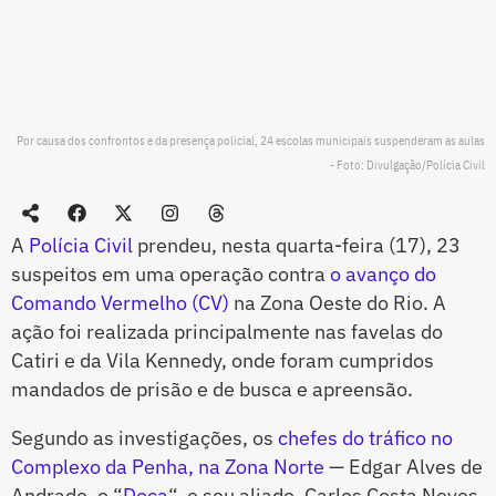
Por causa dos confrontos e da presença policial, 24 escolas municipais suspenderam as aulas
- Foto: Divulgação/Polícia Civil
A
Polícia Civil
prendeu, nesta quarta-feira (17), 23
suspeitos em uma operação contra
o avanço do
Comando Vermelho (CV)
na Zona Oeste do Rio. A
ação foi realizada principalmente nas favelas do
Catiri e da Vila Kennedy, onde foram cumpridos
mandados de prisão e de busca e apreensão.
Segundo as investigações, os
chefes do tráfico no
Complexo da Penha, na Zona Norte
— Edgar Alves de
Andrade, o “
Doca
“, e seu aliado, Carlos Costa Neves,