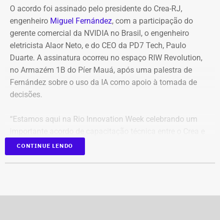
Futebol (CBF). “por conta dos alertas da Defesa Civil de
O acordo foi assinado pelo presidente do Crea-RJ,
fortes ventos no Rio de Janeiro”, o clássico teve a
engenheiro
Miguel Fernández
, com a participação do
mudança de data para segunda (10) às 18 horas.
gerente comercial da NVIDIA no Brasil, o engenheiro
eletricista Alaor Neto, e do CEO da PD7 Tech, Paulo
Duarte. A assinatura ocorreu no espaço RIW Revolution,
no Armazém 1B do Píer Mauá, após uma palestra de
Fernández sobre o uso da IA como apoio à tomada de
decisões.
“Estamos aqui na Rio Innovation Week celebrando um
importante acordo de capacitação técnica entre o Crea e
a NVIDIA, que é hoje a empresa de maior valor do mundo
CONTINUE LENDO
e referência no desenvolvimento de tecnologia de
Inteligência Artificial. Este processo vai fortalecer o
desenvolvimento tecnológico do nosso conselho,
oferecendo cada vez mais serviços e maior qualidade aos
profissionais, tornando o Crea cada vez mais inteligente”,
ressaltou Fernández.