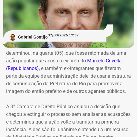
Os dados são públicos e ficam disponíveis para consulta
no sistema DivulgaCandContas, do TSE.
07/08/2026 17:37
Gabriel Gontijo
O Tribunal de Justiça do Rio de Janeiro (TJ-RJ)
determinou, na quarta (05), que fosse retomada de uma
ação popular que acusa o ex-prefeito
Marcelo Crivella
(Republicanos),
e também ex-integrantes que fizeram
parte da equipe de administração dele, de usar a estrutura
de comunicação da Prefeitura do Rio para promover a
imagem do então prefeito e de outros agentes públicos.
A 3ª Câmara de Direito Público anulou a decisão que
chegou a extinguir o processo sem analisar as acusações
e determinou que a ação volte a tramitar na primeira
instância. A decisão foi unânime e atendeu a um recurso