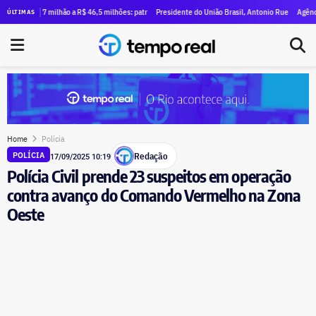
o de Eduardo Bolsonaro vai a leilão
1,7 milhão a R$ 46,5 milhões: patrimônio do deputado Fábio Silva cresce 26 vezes em quatro an
Presidente do União Brasil, Antonio Rueda estreia nas urn
Agência Nacional
ÚLTIMAS
Home
Polícia
Redação
POLÍCIA
17/09/2025 10:19
Polícia Civil prende 23 suspeitos em operação
contra avanço do Comando Vermelho na Zona
Oeste