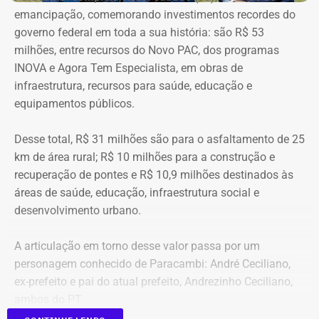
emancipação, comemorando investimentos recordes do
A relação de bens foi informada pelo próprio candidato à
governo federal em toda a sua história: são R$ 53
Justiça Eleitoral durante o registro da candidatura. As
milhões, entre recursos do Novo PAC, dos programas
declarações são públicas e podem ser consultadas por
INOVA e Agora Tem Especialista, em obras de
qualquer eleitor no sistema DivulgaCand, do Tribunal
infraestrutura, recursos para saúde, educação e
Superior Eleitoral (TSE).
equipamentos públicos.
Desse total, R$ 31 milhões são para o asfaltamento de 25
km de área rural; R$ 10 milhões para a construção e
recuperação de pontes e R$ 10,9 milhões destinados às
áreas de saúde, educação, infraestrutura social e
desenvolvimento urbano.
A articulação em torno desse valor passa por um
personagem conhecido de Paracambi: André Ceciliano,
ex-prefeito e pai do atual prefeito, Andrezinho Ceciliano,
ambos do PT.