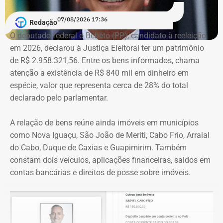
A acusação afirma que esses canais passaram a
07/08/2026 17:36
apresentar Crivella como responsável direto por obras,
Redação
serviços e programas públicos. Um exemplo disso,
O deputado federal o Bebeto (PP), candidato à reeleição
segundo a Ação Popular, foram as publicações em que
em 2026, declarou à Justiça Eleitoral ter um patrimônio
Crivella aparece anunciando entregas de obras e
de R$ 2.958.321,56. Entre os bens informados, chama
reformas de praças, além de mensagens em primeira
atenção a existência de R$ 840 mil em dinheiro em
pessoa, como: “Estamos aqui recuperando os aparelhos
espécie, valor que representa cerca de 28% do total
da praça”.
declarado pelo parlamentar.
*Com informações do g1
A relação de bens reúne ainda imóveis em municípios
como Nova Iguaçu, São João de Meriti, Cabo Frio, Arraial
do Cabo, Duque de Caxias e Guapimirim. Também
constam dois veículos, aplicações financeiras, saldos em
contas bancárias e direitos de posse sobre imóveis.