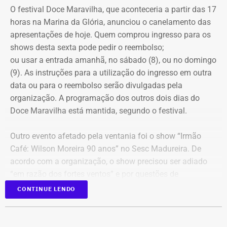
O festival Doce Maravilha, que aconteceria a partir das 17
“A estratégia é de soma, não de competição”, disse.
horas na Marina da Glória, anunciou o canelamento das
apresentações de hoje. Quem comprou ingresso para os
shows desta sexta pode pedir o reembolso;
ou usar a entrada amanhã, no sábado (8), ou no domingo
(9). As instruções para a utilização do ingresso em outra
data ou para o reembolso serão divulgadas pela
organização. A programação dos outros dois dias do
Doce Maravilha está mantida, segundo o festival.
Outro evento afetado pela ventania foi o show “Irmão
Café: Wilson Moreira 90 anos” no Sesc Madureira. De
acordo com a organização, o show precisou ser adiado
“em razão dos fortes ventos” e por questões de
segurança do público, da equipe técnica e dos artistas.
CONTINUE LENDO
Uma nova data ainda será definida e divulgada.
O espetáculo“Anunciação – O Musical de Alceu Valença”,