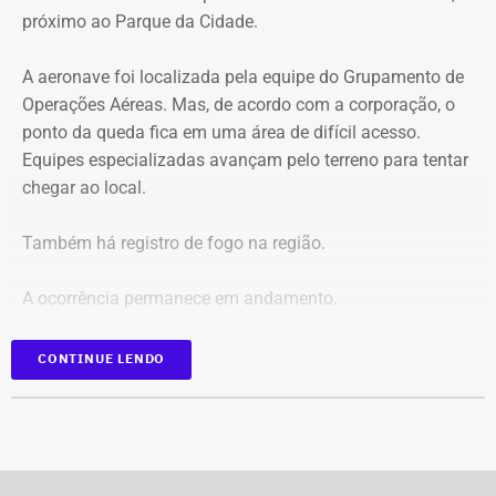
próximo ao Parque da Cidade.
O pedido de Búzios à Justiça
A aeronave foi localizada pela equipe do Grupamento de
Em caráter urgente, antes da apresentação da defesa das
Operações Aéreas. Mas, de acordo com a corporação, o
empresas, a prefeitura solicitou:
ponto da queda fica em uma área de difícil acesso.
Equipes especializadas avançam pelo terreno para tentar
Preservação integral dos registros dos nove perfis;
chegar ao local.
Entrega dos dados de titulares e administradores;
Identificação de anunciantes e financiadores;
Também há registro de fogo na região.
Cruzamento técnico das informações das contas;
Retirada das publicações relacionadas no processo;
A ocorrência permanece em andamento.
Interrupção de anúncios e impulsionamentos;
Suspensão temporária de contas que não fossem
*Em atualização
CONTINUE LENDO
vinculadas a pessoas autênticas;
Proibição de distribuição paga por contas ainda não
identificadas;
Multa diária de R$ 50 mil por obrigação descumprida.
A prefeitura pediu que a multa seja aplicada