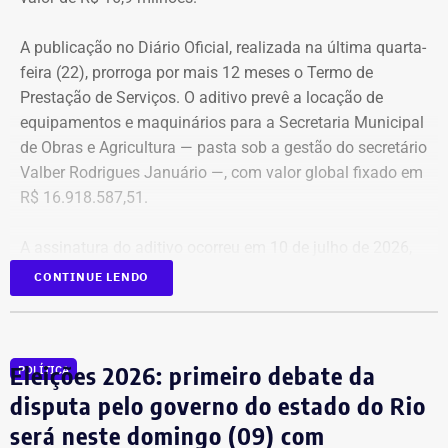
diretores das áreas Financeira (DFI), Jurídica (DJU),
Suprimentos (DSU) e Segurança e Governança (DSG). O
A publicação no Diário Oficial, realizada na última quarta-
contrato foi firmado com a empresa Rei dos Blindados
feira (22), prorroga por mais 12 meses o Termo de
Locação de Veículos Ltda. e prevê a locação de quatro
Prestação de Serviços. O aditivo prevê a locação de
SUVs zero quilômetro, com blindagem nível III-A, sem
equipamentos e maquinários para a Secretaria Municipal
motorista e sem fornecimento de combustível.
de Obras e Agricultura — pasta sob a gestão do secretário
Valber Rodrigues Januário —, com valor global fixado em
Cada automóvel custará R$ 8.977,78 por mês,
R$ 16.918.587,51.
totalizando um investimento de R$ 1.292.800,32 ao longo
dos três anos de vigência do contrato.
A assinatura do aditivo ocorreu em 10 de julho de 2026,
garantindo a continuidade da prestação de serviços com
CONTINUE LENDO
COM FÁBIO MARTINS
a emissão de uma nota de empenho parcial inicial no
valor de R$ 200 mil.
Eleições 2026: primeiro debate da
POLÍTICA
TCE diz que falhas em outro contrato
disputa pelo governo do estado do Rio
contrariam princípio da Lei de
será neste domingo (09) com