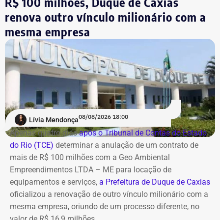
R$ 100 milhões, Duque de Caxias
renova outro vínculo milionário com a
A estatal afirma que a adoção de medidas mais rígidas
mesma empresa
de governança levou à implementação de ações voltadas
ao combate de práticas consideradas lesivas aos
interesses da companhia. Segundo o documento, esse
cenário expõe os diretores a potenciais represálias,
tornando necessária a utilização de veículos blindados.
A contratação ocorre em
meio ao endurecimento das
ações de compliance da companhia, que recentemente
reforçou auditorias internas em parceria com o GSI e a
08/08/2026 18:00
Lívia Mendonça
Casa Civil.
Apenas quatro dias
após o Tribunal de Contas do Estado
do Rio (TCE)
determinar a anulação de um contrato de
A empresa também destaca que não possui SUVs
mais de R$ 100 milhões com a Geo Ambiental
blindados em sua frota própria, razão pela qual optou
Empreendimentos LTDA – ME para locação de
pela locação dos veículos por meio de adesão à ata do
equipamentos e serviços,
a Prefeitura de Duque de Caxias
GSI.
oficializou a renovação de outro vínculo milionário com a
mesma empresa, oriundo de um processo diferente, no
Os veículos serão destinados exclusivamente aos
valor de R$ 16,9 milhões.