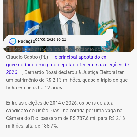
carbonizadas
Serviço
O helicóptero explodiu ao cair na encosta, e chamas se
Debate entre candidatos ao governo do estado do Rio de
alastraram pela mata. De acordo com o Corpo de
Janeiro
Bombeiros, agentes especializados em combate a
08/08/2026 16:22
Redação
Data: domingo, 09 de agosto de 2026
incêndios florestais foram mobilizados e conseguiram
Horário: 20h
Ex-secretário estadual de Meio Ambiente do gestão
controlar o fogo.
Transmissão: Canal Band, BandNews FM e YouTube do
Cláudio Castro (PL) —
e principal aposta do ex-
TEMPO REAL
governador do Rio para deputado federal nas eleições de
A operação mobilizou cerca de 40 militares, 11 viaturas e
Pré-hora: 19h, com cobertura especial pelo YouTube do
2026
—, Bernardo Rossi declarou à Justiça Eleitoral ter
4 unidades operacionais.
TEMPO REAL
um patrimônio de R$ 2,13 milhões, quase o triplo do que
tinha em bens há 12 anos.
Com informações do portal “g1”.
Entre as eleições de 2014 e 2026, os bens do atual
candidato do União Brasil na corrida por uma vaga na
Câmara do Rio, passaram de R$ 737,8 mil para R$ 2,13
milhões, alta de 188,7%.