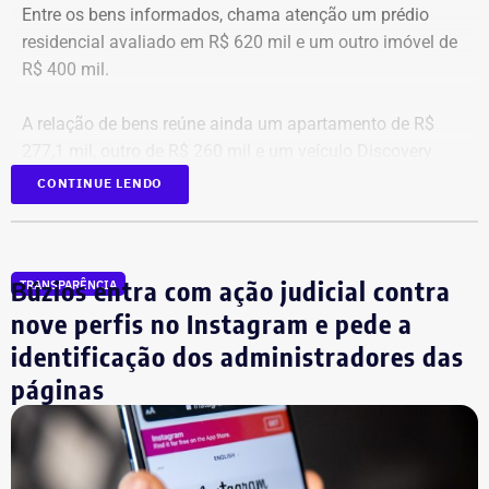
Entre os bens informados, chama atenção um prédio
residencial avaliado em R$ 620 mil e um outro imóvel de
R$ 400 mil.
A relação de bens reúne ainda um apartamento de R$
277,1 mil, outro de R$ 260 mil e um veículo Discovery
D300, ano 2023, declarado por R$ 330 mil. Também
CONTINUE LENDO
aparecem na lista cerca de R$ 177 mil em aplicações e
fundos.
Búzios entra com ação judicial contra
TRANSPARÊNCIA
nove perfis no Instagram e pede a
identificação dos administradores das
páginas