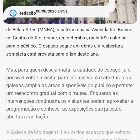
“repetição” no Instagram
Rossi subiu para R$ 1.254.388,53, alta de 70 % em
08/08/2026 14:51
Redação
relação a 2014 . Naquele ano, a declaração incluía uma
Após seis anos fechado para reformas
, o Museu Nacional
Em um anexo de 36 páginas, o município relacionou 31
casa e um outro imóvel na cidade da Região Serrana,
de Belas Artes (MNBA), localizado na
na Avenida Rio Branco,
publicações, sendo a maior parte — 14 conteúdos —
avaliados em R$ 620 mil e R$ 260 mil respectivamente;
no Centro do Rio, re
abre, em setembro, mais três galerias
atribuída ao perfil @buziosnuecru. Outras seis são do
um apartamento no Rio no valor de R$ 277,1 mil e um
@buziosinformacoes, quatro do @acorda_buziosrj, duas
para o público.
O espaço segue em obras e a reabertura
Land Rover Sport 2011 avaliado em R$ 90 mil, além de
do @fofoca_na_calcada e as demais estão distribuídas
valores depositados em conta bancária.
completa está prevista para o fim deste ano.
entre as outras páginas.
Mas, para quem deseja matar a saudade do espaço, já é
De 2014 a 2026: aumento de 188,7%
Na petição inicial, a gestão municipal afirma que os perfis
possível voltar a visitar parte do acervo. A reabertura das
do patrimônio
empregam “estética pseudojornalística”, manchetes
galerias amplia as áreas disponíveis ao público e permite
conclusivas, memes, montagens e acusações por
um reencontro gradual com o museu. Enquanto as
Agora, em 2026, candidato a deputado federal pela União
associação para repercutir temas relacionados a
intervenções continuam, os visitantes podem aproveitar a
Brasil, Rossi declarou R$ 2.130.168,58 em bens. Em
hospitais, contratos, obras, programas públicos e agentes
programação e conhecer as exposições que já estão
relação a 2020, a alta foi de 69,8%.
municipais. Além disso, o Executivo também alerta que a
abertas à visitação.
“repetição sincronizada” de narrativas parecidas entre
Considerando todo o intervalo entre 2014 e 2026, o
contas diferentes poderia produzir uma aparência
A Galeria de Moldagens 1 é um dos espaços que voltam
patrimônio declarado por Rossi cresceu R$ 1.392.307,58,
artificial de confirmação. A ação pretende descobrir se as