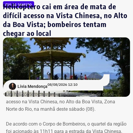
Helicóptero cai em área de mata de
RIO DE JANEIRO
Declaração de bens de Bernardo Rossi em 2020 — Foto:
Globo
Reprodução/Divulgacand
difícil acesso na Vista Chinesa, no Alto
Destroços da aeronave, um Robinson 44, foram
da Boa Vista; bombeiros tentam
localizados pela equipe do Grupamento de Operações
chegar ao local
Aéreas.
Trecho da argumentação da prefeitura de Búzios sobre a respeito da morte
de uma criança de 2 anos — Foto: Reprodução.
Há registro de fogo na região, e militares especializados
em combate a incêndios florestais também foram
mobilizados.
Para dar apoio às buscas do Corpo de Bombeiros, o
08/08/2026 12:10
Lívia Mendonça
ICMBio informou que um pequeno e restrito trecho da
Um helicóptero caiu em uma área de mata de difícil
Estrada da Vista Chinesa, em frente ao pagode chinês da
acesso na Vista Chinesa, no Alto da Boa Vista, Zona
Vista Chinesa, foi interditado. A Vista Chinesa fica dentro
Norte do Rio, na manhã deste sábado (08).
do Parque Nacional da Tijuca
Trecho da argumentação da prefeitura de Búzios sobre a morte de uma
De acordo com o Corpo de Bombeiros, o quartel da região
criança de 2 anos — Foto: Reprodução.
foi acionado às 11h11 para a estrada da Vista Chinesa,