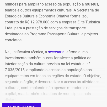
meios de recuperação, contas publicitárias e dados de
milhões para ampliar o acesso da população a museus,
pagamento. Com isso, a Meta também seria obrigada a
teatros e outros equipamentos culturais. A Secretaria de
elaborar uma tabela comparativa, indicando se os perfis
Estado de Cultura e Economia Criativa formalizou
compartilham telefones, dispositivos, endereços de IP,
contrato de R$ 12.978.000 com a empresa Elite Turística
administradores, contas de anúncios, meios de
Ltda. para a prestação de serviços de transporte
pagamento ou gerenciadores de negócios.
destinados ao Programa Passaporte Cultural e projetos
correlatos.
Ação também requer anúncios e
Na justificativa técnica, a
secretaria
afirma que o
impulsionamentos e cita morte de
investimento também busca fortalecer a política de
criança como exemplo de fake news
interiorização da cultura prevista na lei estadual nº
7.035/2015, ampliando o acesso da população aos
As 31 publicações relacionadas pela prefeitura tratam de
equipamentos em todas as regiões do estado. O objetivo,
assuntos diversos. A lista inclui manchetes sobre prisões
segundo o órgão, é democratizar o acesso às atividades
na Assembleia Legislativa, supostos acordos políticos,
culturais, contemplando não apenas moradores da
sucessão municipal, alterações no Fundo Municipal do
capital, mas também cidadãos de municípios mais
Declaração de bens de Bernardo Rossi em 2014 — Foto:
Meio Ambiente, royalties, regularização fundiária,
distantes.
Reprodução/Divulgacand
fiscalização urbana, lixo, uniformes escolares, número de
CONTINUE LENDO