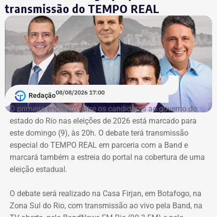
Licitações
transmissão do TEMPO REAL
A nova prorrogação contratual
ganha destaque em meio
ao cerco do órgão
contra as contratações do município
com a mesma prestadora de serviços.
Conforme noticiado no último sábado (18)
, o plenário do
TCE determinou, por unanimidade, que a Prefeitura de
08/08/2026 17:00
Redação
Duque de Caxias anule no prazo de 15 dias o contrato
O primeiro encontro entre os candidatos ao ⁠governo do
firmado com a Geo Ambiental para o mesmo fim
estado do Rio nas eleições de 2026 está marcado para
(locação de maquinários e equipamentos). Na ocasião, a
este domingo (9), às 20h. O debate terá transmissão
Corte ordenou também a suspensão imediata dos
especial do TEMPO REAL em parceria com a Band e
pagamentos decorrentes do acordo milionário, que
marcará também a estreia do portal na cobertura de uma
ultrapassava R$ 100 milhões.
eleição estadual.
O acórdão acolheu o voto da conselheira Marianna
O debate será realizado na Casa Firjan, em Botafogo, na
Montebello Willeman, que apontou uma série de
Zona Sul do Rio, com transmissão ao vivo pela Band, na
irregularidades no planejamento da concorrência