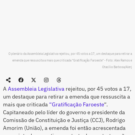
O plenário da Assembleia Legislativa rejeitou, por 45 votos a 17, um destaque para retirar a
emenda que ressuscita a mais que criticada "Gratificação Faroeste" - Foto: Alex Ramos e
Otacílio Barbosa/Alerj
A
Assembleia Legislativa
rejeitou, por 45 votos a 17,
um destaque para retirar a emenda que ressuscita a
mais que criticada
“Gratificação Faroeste
“.
Capitaneado pelo líder do governo e presidente da
Comissão de Constituição e Justiça (CCJ), Rodrigo
Amorim (União), a emenda foi então acrescentada