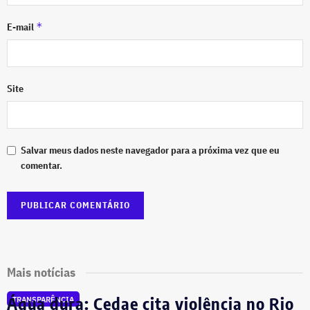
*
E-mail
Site
Salvar meus dados neste navegador para a próxima vez que eu
comentar.
Mais notícias
Água dura: Cedae cita violência no Rio
TRANSPARÊNCIA