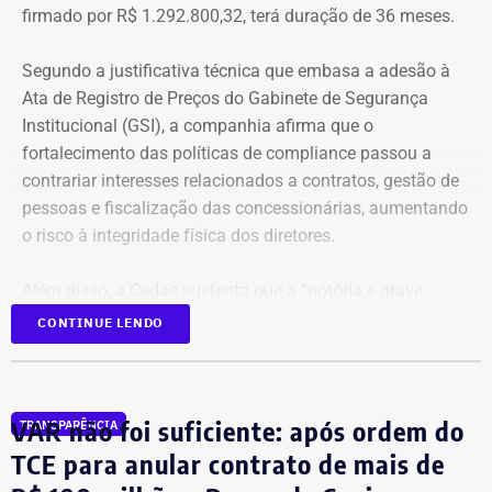
firmado por R$ 1.292.800,32, terá duração de 36 meses.
Segundo a justificativa técnica que embasa a adesão à
Ata de Registro de Preços do Gabinete de Segurança
Institucional (GSI), a companhia afirma que o
fortalecimento das políticas de compliance passou a
contrariar interesses relacionados a contratos, gestão de
pessoas e fiscalização das concessionárias, aumentando
o risco à integridade física dos diretores.
Além disso, a Cedae sustenta que a “notória e grave
insegurança pública” no estado, especialmente no
CONTINUE LENDO
município do Rio de Janeiro e na Baixada Fluminense,
reforça a necessidade de proteção aos executivos.
VAR não foi suficiente: após ordem do
TRANSPARÊNCIA
Compliance e violência como
TCE para anular contrato de mais de
justificativa