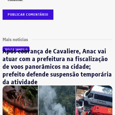
Mais notícias
Após cobrança de Cavaliere, Anac vai
RIO DE JANEIRO
atuar com a prefeitura na fiscalização
de voos panorâmicos na cidade;
prefeito defende suspensão temporária
da atividade