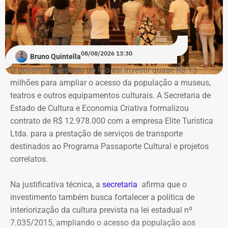
internacionais.
“O Globo”.
Na ação, a prefeitura também pede informações
Travancas foi exonerado da Casa Civil
em março deste
cadastrais, endereços eletrônicos, telefones, IPs,
ano após dizer que o “Palácio Guanabara é o gabinete do
08/08/2026 13:30
dispositivos utilizados, histórico de nomes,
Bruno Quintella
crime organizado”, em uma participação no podcast
administradores atuais e anteriores, contas vinculadas,
O governo do estado do Rio vai investir quase R$ 13
“Pode Garotinho?”.
meios de recuperação, contas publicitárias e dados de
milhões para ampliar o acesso da população a museus,
pagamento. Com isso, a Meta também seria obrigada a
teatros e outros equipamentos culturais. A Secretaria de
elaborar uma tabela comparativa, indicando se os perfis
Viagens internacionais sob pretexto
Estado de Cultura e Economia Criativa formalizou
compartilham telefones, dispositivos, endereços de IP,
contrato de R$ 12.978.000 com a empresa Elite Turística
acadêmico
administradores, contas de anúncios, meios de
Ltda. para a prestação de serviços de transporte
pagamento ou gerenciadores de negócios.
destinados ao Programa Passaporte Cultural e projetos
Apenas no exercício de 2025, as despesas ligadas a
correlatos.
Victor Travancas dispararam e chegaram a R$ 228,6 mil,
Ação também requer anúncios e
distribuídas em viagens para destinos que incluem Roma,
Na justificativa técnica, a
secretaria
afirma que o
Madri, Nova York, Paris, Amsterdã e Barcelona.
impulsionamentos e cita morte de
investimento também busca fortalecer a política de
criança como exemplo de fake news
interiorização da cultura prevista na lei estadual nº
As justificativas oficiais para as viagens do subsecretário
7.035/2015, ampliando o acesso da população aos
costumam citar cooperação internacional, visitas a