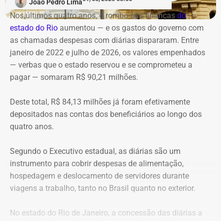
João Pedro Lima
Nos últimos quatro anos, o rombo nas finanças
do
O prefeito Eduardo Cavaliere relacionou a cobrança à
estado do Rio
aumentou — e os gastos do governo
com
Anac, neste sábado (08), justamente à ocorrência de mais
as chamadas despesas com diárias dispararam. Entre
de um acidente aéreo no Rio, em um curto intervalo de
janeiro de 2022 e julho de 2026, os valores empenhados
tempo.
— verbas que o estado reservou e se comprometeu a
pagar — somaram R$ 90,21 milhões.
“Eu quero que a Anac tome essas medidas, inclusive com
a possibilidade de suspensão de voos panorâmicos por
Deste total, R$ 84,13 milhões já foram efetivamente
uma semana ou por duas semanas, ou pelo tempo que
depositados nas contas dos beneficiários ao longo dos
seja necessário para a Anac fazer uma fiscalização mais
quatro anos.
intensa nos helipontos, nas aeronaves, na manutenção
dessas aeronaves, para que a gente possa ter segurança
Segundo o Executivo estadual, as diárias são um
dos visitantes que visitam a cidade, dos turistas que
instrumento para cobrir despesas de alimentação,
visitam a cidade e da população que circula aqui pela
hospedagem e deslocamento de servidores durante
cidade”, afirmou o prefeito.
viagens a trabalho, tanto no Brasil quanto no exterior.
Cavaliere esteve presente no local do acidente
para
No estado do Rio de Janeiro, a concessão das diárias a
acompanhar o trabalho das equipes de resgate. Segundo