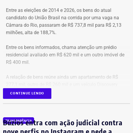
Entre as eleições de 2014 e 2026, os bens do atual
Posiç
Beneficiário
Total pago
Nacional
I
candidato do União Brasil na corrida por uma vaga na
ão
al
Câmara do Rio, passaram de R$ 737,8 mil para R$ 2,13
1
Victor Rosa Travancas
R$
R$
R
milhões, alta de 188,7%.
518.688,07
48.348,60
4
Entre os bens informados, chama atenção um prédio
residencial avaliado em R$ 620 mil e um outro imóvel de
2
Bruno de Queiroz Costa
R$
R$
R
R$ 400 mil.
458.412,41
5.106,28
4
A relação de bens reúne ainda um apartamento de R$
3
Sergio Ricardo M. de
R$
R$
R
277,1 mil, outro de R$ 260 mil e um veículo Discovery
Almeida
372.185,76
53.683,17
3
D300, ano 2023, declarado por R$ 330 mil. Também
CONTINUE LENDO
aparecem na lista cerca de R$ 177 mil em aplicações e
fundos.
4
Cláudio Bonfim de Castro e
R$
R$
R
Silva
369.375,28
88.570,78
2
Búzios entra com ação judicial contra
TRANSPARÊNCIA
nove perfis no Instagram e pede a