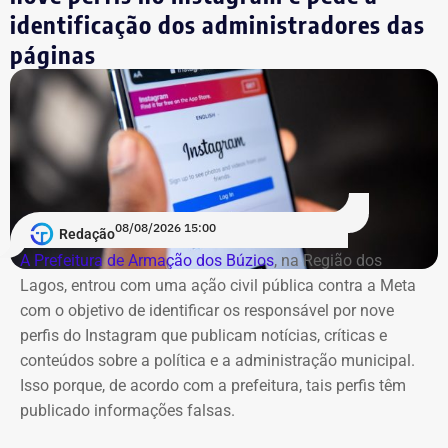
5
Rodrigo Ratkus Abel
R$
R$
R
identificação dos administradores das
349.332,01
34.433,88
3
páginas
6
Gustavo Reis Ferreira
R$
R$
R
348.094,75
41.125,19
3
7
Igor Domingos Marques da
R$
R$
R
Silva
281.845,47
25.594,23
2
08/08/2026 15:00
Redação
A Prefeitura de Armação dos Búzios
, na Região dos
8
Danielle Christian Ribeiro
R$
R$
R
Lagos, entrou com uma ação civil pública contra a Meta
Barros
281.042,85
103.247,91
1
com o objetivo de identificar os responsável por nove
perfis do Instagram que publicam notícias, críticas e
9
Fernando Cezar Jorge
R$
R$
R
conteúdos sobre a política e a administração municipal.
Hakme
274.382,64
22.028,93
2
Isso porque, de acordo com a prefeitura, tais perfis têm
publicado informações falsas.