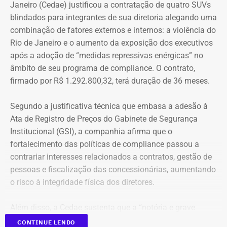
do Sistema de Execução Orçamentária e Financeira do
Janeiro (Cedae) justificou a contratação de quatro SUVs
Estado do Rio de Janeiro (SIAFE-RJ)
.
blindados para integrantes de sua diretoria alegando uma
combinação de fatores externos e internos: a violência do
Rio de Janeiro e o aumento da exposição dos executivos
Aumento de gastos com viagens ao
após a adoção de “medidas repressivas enérgicas” no
exterior
âmbito de seu programa de compliance. O contrato,
firmado por R$ 1.292.800,32, terá duração de 36 meses.
Entre janeiro de 2022 e 14 de julho de 2026, a base
estadual registrou R$ 84,13 milhões em pagamentos
Segundo a justificativa técnica que embasa a adesão à
relacionados a diárias. Desse total, R$ 69,45 milhões
Ata de Registro de Preços do Gabinete de Segurança
foram contabilizados como deslocamentos dentro do
Institucional (GSI), a companhia afirma que o
país e R$ 14,68 milhões como viagens ao exterior.
fortalecimento das políticas de compliance passou a
contrariar interesses relacionados a contratos, gestão de
O aumento dos gastos acompanha o crescimento no
pessoas e fiscalização das concessionárias, aumentando
número de viagens: em 2025, o governo autorizou quase
o risco à integridade física dos diretores.
21 mil diárias, frente às cerca de 15 mil registradas no
ano anterior.
Além disso, a Cedae sustenta que a “notória e grave
insegurança pública” no estado, especialmente no
CONTINUE LENDO