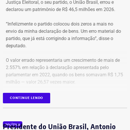
O apartamento que vai à leilão fica na Avenida Pasteu e
Justiça Eleitoral, o seu partido, o União Brasil, errou e
tem cerca de 101 metros quadrados. O imóvel se
declarou um patrimônio de R$ 46,5 milhões em 2026.
encontra no terceiro andar de um edifício de frente para a
Baía de Guanabara.
“Infelizmente o partido colocou dois zeros a mais no
envio da minha declaração de bens. Um erro material do
A Caixa Econômica tentou intimar pessoalmente o ex-
partido, que já está corrigindo a informação”, disse o
deputado federal. Mas como não conseguiu localizá-lo,
deputado.
promoveu a intimação por edital eletrônico publicado nos
dias 5, 6 e 7 de novembro de 2025, concedendo o prazo
O valor errado representaria um crescimento de mais de
legal para regularização da dívida. Posteriormente, a
2.557% em relação à declaração apresentada pelo
propriedade foi consolidada em nome da Caixa em 30 de
parlamentar em 2022, quando os bens somavam R$ 1,75
março de 2026 por causa da falta de pagamento.
milhão — valor 26,57 vezes maior.
*Com informação do blog de Ruben Berta, do portal
As informações foram obtidas no
DivulgaCand, portal do
CONTINUE LENDO
Ururau, e também do portal g1
Tribunal Superior de Justiça (TSE)
onde os próprios
candidatos declaram seus patrimônios.
Presidente do União Brasil, Antonio
POLÍTICA
Fábio Silva foi eleito deputado estadual em 2018 e