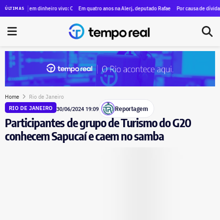
que ocuparam antigo prédio do Inmetro
 em dinheiro vivo: Clébio Jacaré registra candidatura à Câmara e declara patrimônio de R$ 57 m
Em quatro anos na Alerj, deputado Rafael Nobre multiplica patrimônio po
Por causa de dívida, imóvel de
ÚLTIMAS
Home
Rio de Janeiro
Reportagem
RIO DE JANEIRO
30/06/2024 19:09
Participantes de grupo de Turismo do G20
conhecem Sapucaí e caem no samba