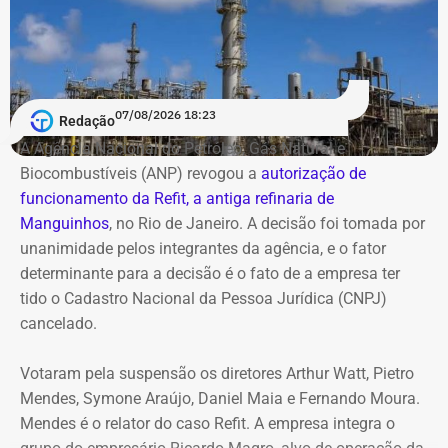
Paulo declarado por R$ 4,11 milhões. Há ainda um
Deputado Fábio Silva em declaração de bens em 2022 — Foto:
apartamento financiado na cidade do Rio de Janeiro,
Reprodução/Divulgacand
estimado em R$ 1,61 milhão.
07/08/2026 18:23
Redação
Antonio Rueda declara Mercedes de
A Agência Nacional do Petróleo, Gás Natural e
R$ 2,35 milhões
Biocombustíveis (ANP) revogou a
autorização de
funcionamento da Refit, a antiga refinaria de
Entre os bens declarados também estão um Mercedes-
Manguinhos
, no Rio de Janeiro. A decisão foi tomada por
Benz AMG G63, avaliado em R$ 2,35 milhões, um
unanimidade pelos integrantes da agência, e o fator
Volkswagen Passat de R$ 115 mil, R$ 709 mil em “bens
determinante para a decisão é o fato de a empresa ter
móveis de uso pessoal” e R$ 35 mil em dinheiro em
tido o Cadastro Nacional da Pessoa Jurídica (CNPJ)
espécie.
cancelado.
Votaram pela suspensão os diretores Arthur Watt, Pietro
Mendes, Symone Araújo, Daniel Maia e Fernando Moura.
Mendes é o relator do caso Refit. A empresa integra o