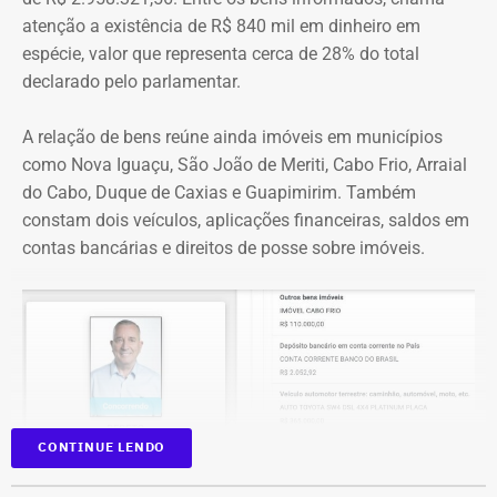
reformas de praças, além de mensagens em primeira
atenção a existência de R$ 840 mil em dinheiro em
pessoa, como: “Estamos aqui recuperando os aparelhos
espécie, valor que representa cerca de 28% do total
da praça”.
declarado pelo parlamentar.
*Com informações do g1
A relação de bens reúne ainda imóveis em municípios
como Nova Iguaçu, São João de Meriti, Cabo Frio, Arraial
do Cabo, Duque de Caxias e Guapimirim. Também
constam dois veículos, aplicações financeiras, saldos em
contas bancárias e direitos de posse sobre imóveis.
CONTINUE LENDO