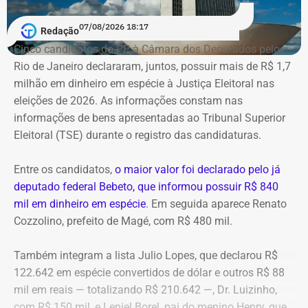
A Polícia Federal indica que a operação era feita de
07/08/2026 18:17
Redação
fachada para não pagar o ICMS na chegada do
Cinco candidatos do PP à Câmara dos Deputados pelo
combustível ao país. Com a Refit postergava de
Rio de Janeiro declararam, juntos, possuir mais de R$ 1,7
pagamentos de impostos, a empresa só deveria pagar o
milhão em dinheiro em espécie à Justiça Eleitoral nas
tributo no momento da venda para o consumidor final,
eleições de 2026. As informações constam nas
algo que nunca foi feito, de acordo com a investigação.
informações de bens apresentadas ao Tribunal Superior
Eleitoral (TSE) durante o registro das candidaturas.
*Com informações do blog do Octávio Guedes, do portal
g1
Entre os candidatos,
o maior valor foi declarado pelo já
deputado federal Bebeto, que informou possuir R$ 840
mil em dinheiro em espécie
. Em seguida aparece Renato
Cozzolino, prefeito de Magé, com R$ 480 mil.
Também integram a lista Julio Lopes, que declarou R$
122.642 em espécie convertidos de dólar e outros R$ 88
mil em reais — totalizando R$ 210.642 —, Dr. Luizinho,
com R$ 150 mil, e Leniel Borel, pai do menino Henry, que