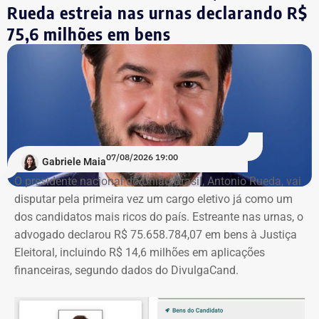
reeleito em 2022. Ele busca mais uma reeleição para a
Rueda estreia nas urnas declarando R$
Assembleia Legislativa do Rio (Alerj).
75,6 milhões em bens
07/08/2026 19:00
Gabriele Maia
O presidente nacional do União Brasil, Antonio Rueda, vai
disputar pela primeira vez um cargo eletivo já como um
dos candidatos mais ricos do país. Estreante nas urnas, o
advogado declarou R$ 75.658.784,07 em bens à Justiça
Eleitoral, incluindo R$ 14,6 milhões em aplicações
financeiras, segundo dados do DivulgaCand.