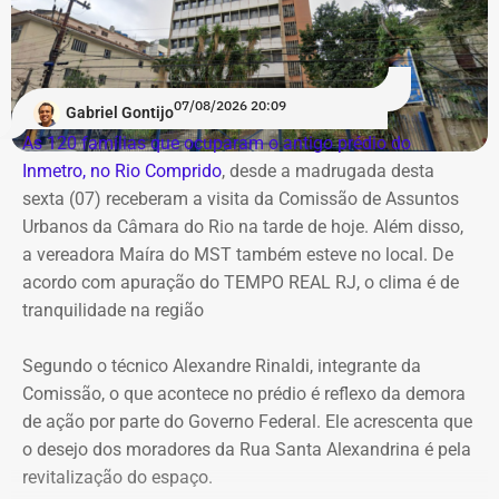
07/08/2026 20:09
Gabriel Gontijo
As 120 famílias que ocuparam o antigo prédio do
Inmetro, no Rio Comprido
, desde a madrugada desta
sexta (07) receberam a visita da Comissão de Assuntos
Urbanos da Câmara do Rio na tarde de hoje. Além disso,
a vereadora Maíra do MST também esteve no local. De
acordo com apuração do TEMPO REAL RJ, o clima é de
tranquilidade na região
Segundo o técnico Alexandre Rinaldi, integrante da
Comissão, o que acontece no prédio é reflexo da demora
de ação por parte do Governo Federal. Ele acrescenta que
o desejo dos moradores da Rua Santa Alexandrina é pela
revitalização do espaço.