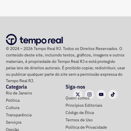
Na disputa de 2022, quando foi eleito para a Câmara dos
Deputados, o parlamentar havia informado R$
1.065.439,98 em bens. Na época, mantinha R$ 50 mil em
© 2024 – 2026 Tempo Real RJ. Todos os Direitos Reservados. O
dinheiro vivo.
conteúdo deste site, incluindo textos, gráficos, imagens e outros
materiais, é propriedade do Tempo Real RJ e está protegido
Em quatro anos, o patrimônio de Bebeto cresceu R$
pelas leis de direitos autorais. É proibido copiar, redistribuir, usar
ou publicar qualquer parte do site sem a permissão expressa do
1.892.881,58, alta de 177,7%. Já o valor mantido em
Tempo Real RJ.
espécie saltou de R$ 50 mil para R$ 840 mil, aumento de
Categoria
Siga-nos
R$ 790 mil, ou 1.580%.
Rio de Janeiro
Quem somos
Política
A relação de bens foi informada pelo próprio candidato à
Princípios Editoriais
Cultura
Justiça Eleitoral durante o registro da candidatura. As
Código de Ética
Transparência
declarações são públicas e podem ser consultadas por
Termos de Uso
Serviços
qualquer eleitor no sistema DivulgaCand, do Tribunal
Política de Privacidade
Opnião