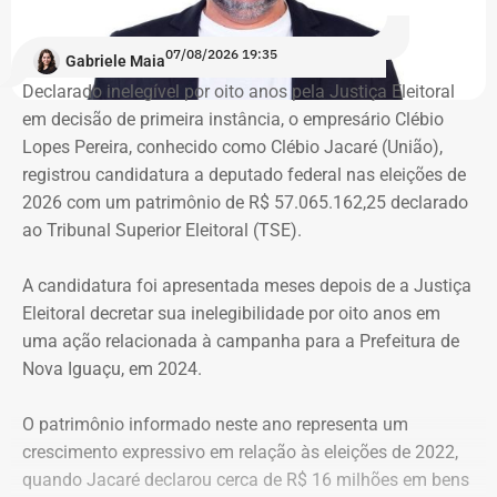
ocupantes chegou ao atual prédio depois de sofrer quatro
despejos.
07/08/2026 19:35
Gabriele Maia
Declarado inelegível por oito anos pela Justiça Eleitoral
“Nós já sofremos quatro despejos. O objetivo da
em decisão de primeira instância, o empresário Clébio
ocupação é justamente dar ao imóvel uma função social
Lopes Pereira, conhecido como Clébio Jacaré (União),
que atenda as necessidades básicas das famílias. Desde
registrou candidatura a deputado federal nas eleições de
que eu entrei no MLB nunca faltou comida. Só o que falta
2026 com um patrimônio de R$ 57.065.162,25 declarado
mesmo é um teto, um lar para morar. Queremos fazer
ao Tribunal Superior Eleitoral (TSE).
valer um direito constitucional que nunca foi cumprido”
A candidatura foi apresentada meses depois de a Justiça
A Central de Movimentos Populares do Rio de Janeiro
Eleitoral decretar sua inelegibilidade por oito anos em
(CMPRJ) emitiu nota de apoio e solidariedade e lembrou
uma ação relacionada à campanha para a Prefeitura de
que as famílias lutam há anos pelo direito à moradia com
Nova Iguaçu, em 2024.
organização e resistência.
O patrimônio informado neste ano representa um
“Sabemos que a moradia é a base de tudo. Quando um
crescimento expressivo em relação às eleições de 2022,
movimento ocupa um imóvel abandonado ou
quando Jacaré declarou cerca de R$ 16 milhões em bens
subutilizado, mais do que dar um teto, o que já é