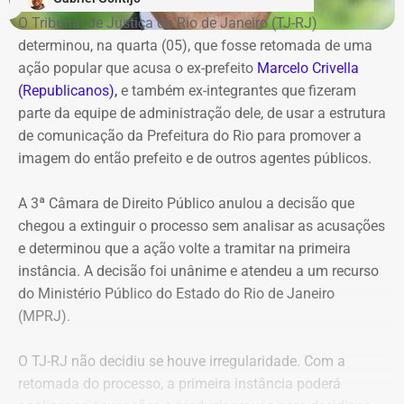
O Tribunal de Justiça do Rio de Janeiro (TJ-RJ)
determinou, na quarta (05), que fosse retomada de uma
ação popular que acusa o ex-prefeito
Marcelo Crivella
(Republicanos),
e também ex-integrantes que fizeram
parte da equipe de administração dele, de usar a estrutura
de comunicação da Prefeitura do Rio para promover a
imagem do então prefeito e de outros agentes públicos.
A 3ª Câmara de Direito Público anulou a decisão que
chegou a extinguir o processo sem analisar as acusações
e determinou que a ação volte a tramitar na primeira
instância. A decisão foi unânime e atendeu a um recurso
do Ministério Público do Estado do Rio de Janeiro
(MPRJ).
O TJ-RJ não decidiu se houve irregularidade. Com a
retomada do processo, a primeira instância poderá