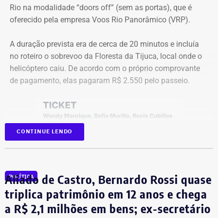
Araújo.
Rio na modalidade “doors off” (sem as portas), que é
oferecido pela empresa Voos Rio Panorâmico (VRP).
Como vai ser o debate
A duração prevista era de cerca de 20 minutos e incluía
no roteiro o sobrevoo da Floresta da Tijuca, local onde o
O formato do debate consiste em três blocos de
helicóptero caiu. De acordo com o próprio comprovante
perguntas e respostas, confrontos diretos entre os
de pagamento, elas pagaram R$ 2.550 pelo passeio.
participantes e espaço para considerações finais.
A ordem das perguntas será definida por sorteio, e o
mediador apenas fará a condução do debate. Esgotados
CONTINUE LENDO
os tempos de cada candidato, o áudio do microfone será
cortado.
Na sequência, haverá novos confrontos diretos com
Aliado de Castro, Bernardo Rossi quase
POLÍTICA
temas livres, seguindo o mesmo formato de tempo e
triplica patrimônio em 12 anos e chega
controle por cronômetro.
a R$ 2,1 milhões em bens; ex-secretário