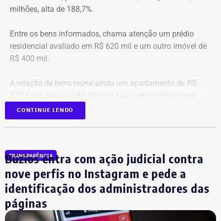
milhões, alta de 188,7%.
Entre os bens informados, chama atenção um prédio
residencial avaliado em R$ 620 mil e um outro imóvel de
R$ 400 mil.
A relação de bens reúne ainda um apartamento de R$
277,1 mil, outro de R$ 260 mil e um veículo Discovery
D300, ano 2023, declarado por R$ 330 mil. Também
CONTINUE LENDO
aparecem na lista cerca de R$ 177 mil em aplicações e
fundos.
Búzios entra com ação judicial contra
TRANSPARÊNCIA
nove perfis no Instagram e pede a
identificação dos administradores das
páginas