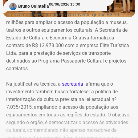
08/08/2026 13:30
dispositivos utilizados, histórico de nomes,
Bruno Quintella
administradores atuais e anteriores, contas vinculadas,
O governo do estado do Rio vai investir quase R$ 13
meios de recuperação, contas publicitárias e dados de
milhões para ampliar o acesso da população a museus,
pagamento. Com isso, a Meta também seria obrigada a
teatros e outros equipamentos culturais. A Secretaria de
elaborar uma tabela comparativa, indicando se os perfis
Estado de Cultura e Economia Criativa formalizou
compartilham telefones, dispositivos, endereços de IP,
contrato de R$ 12.978.000 com a empresa Elite Turística
administradores, contas de anúncios, meios de
Ltda. para a prestação de serviços de transporte
pagamento ou gerenciadores de negócios.
destinados ao Programa Passaporte Cultural e projetos
correlatos.
Ação também requer anúncios e
Na justificativa técnica, a
secretaria
afirma que o
impulsionamentos e cita morte de
investimento também busca fortalecer a política de
criança como exemplo de fake news
interiorização da cultura prevista na lei estadual nº
7.035/2015, ampliando o acesso da população aos
As 31 publicações relacionadas pela prefeitura tratam de
equipamentos em todas as regiões do estado. O objetivo,
assuntos diversos. A lista inclui manchetes sobre prisões
segundo o órgão, é democratizar o acesso às atividades
na Assembleia Legislativa, supostos acordos políticos,
culturais, contemplando não apenas moradores da
sucessão municipal, alterações no Fundo Municipal do
capital, mas também cidadãos de municípios mais