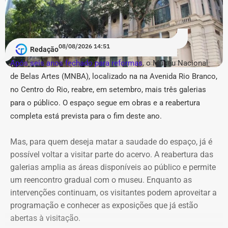
Acusação de “estética
Seis anos depois, em 2020, quando disputou a eleição
pseudojornalística” e suspeita de
para a Prefeitura de Petrópolis pelo PL, o patrimônio de
“repetição” no Instagram
Rossi subiu para R$ 1.254.388,53, alta de 70 % em
08/08/2026 14:51
Redação
relação a 2014 . Naquele ano, a declaração incluía uma
Após seis anos fechado para reformas
, o Museu Nacional
Em um anexo de 36 páginas, o município relacionou 31
casa e um outro imóvel na cidade da Região Serrana,
de Belas Artes (MNBA), localizado na
na Avenida Rio Branco,
publicações, sendo a maior parte — 14 conteúdos —
avaliados em R$ 620 mil e R$ 260 mil respectivamente;
no Centro do Rio, re
abre, em setembro, mais três galerias
atribuída ao perfil @buziosnuecru. Outras seis são do
um apartamento no Rio no valor de R$ 277,1 mil e um
@buziosinformacoes, quatro do @acorda_buziosrj, duas
para o público.
O espaço segue em obras e a reabertura
Land Rover Sport 2011 avaliado em R$ 90 mil, além de
do @fofoca_na_calcada e as demais estão distribuídas
valores depositados em conta bancária.
completa está prevista para o fim deste ano.
entre as outras páginas.
Mas, para quem deseja matar a saudade do espaço, já é
De 2014 a 2026: aumento de 188,7%
Na petição inicial, a gestão municipal afirma que os perfis
possível voltar a visitar parte do acervo. A reabertura das
do patrimônio
empregam “estética pseudojornalística”, manchetes
galerias amplia as áreas disponíveis ao público e permite
conclusivas, memes, montagens e acusações por
um reencontro gradual com o museu. Enquanto as
Agora, em 2026, candidato a deputado federal pela União
associação para repercutir temas relacionados a
intervenções continuam, os visitantes podem aproveitar a
Brasil, Rossi declarou R$ 2.130.168,58 em bens. Em
hospitais, contratos, obras, programas públicos e agentes
programação e conhecer as exposições que já estão
relação a 2020, a alta foi de 69,8%.
municipais. Além disso, o Executivo também alerta que a
abertas à visitação.