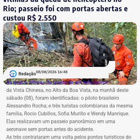
Cobertura especial começa antes do
Rio; passeio foi com portas abertas e
debate
custou R$ 2.550
A partir das 19h, tem início a pré-transmissão no
YouTube
, com informações sobre os bastidores, a
preparação para o encontro e os principais temas que
devem marcar o primeiro debate entre os candidatos ao
Palácio Guanabara.
A cobertura será realizada em uma operação integrada
08/08/2026 16:48
Redação
com a Band Rio, a BandNews FM Rio e as plataformas
As quatro vítimas da queda de um helicóptero
na região
digitais do grupo, acompanhando desde os momentos
da Vista Chinesa, no Alto da Boa Vista, na manhã deste
que antecedem o debate até a transmissão ao vivo.
sábado (08), foram identificadas: o piloto brasileiro
Alessandro Rocha; e três turistas colombianas da mesma
Com tradição na realização de debates eleitorais, a Band
família, Rocio Cubillos, Sofia Murillo e Wendy Manrique.
promove o encontro como um espaço para o confronto
Elas realizavam um passeio panorâmico em uma
de ideias e para que os eleitores conheçam as propostas
aeronave sem portas antes do acidente.
dos candidatos. A mediação será da jornalista Adriana
As três contrataram uma volta pelos pontos turísticos do