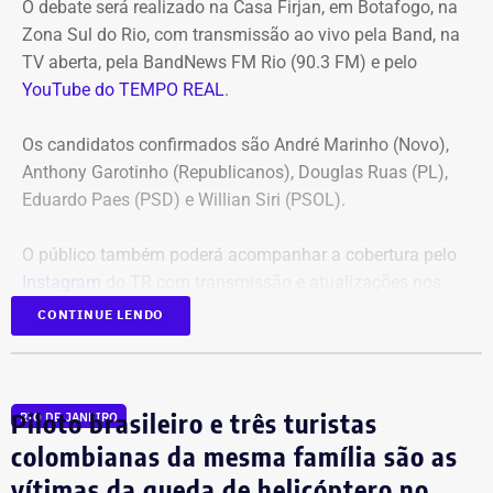
O debate será realizado na Casa Firjan, em Botafogo, na
Zona Sul do Rio, com transmissão ao vivo pela Band, na
TV aberta, pela BandNews FM Rio (90.3 FM) e pelo
YouTube do TEMPO REAL
.
Os candidatos confirmados são André Marinho (Novo),
Anthony Garotinho (Republicanos), Douglas Ruas (PL),
Eduardo Paes (PSD) e Willian Siri (PSOL).
O público também poderá acompanhar a cobertura pelo
Instagram
do TR com transmissão e atualizações nos
Stories.
CONTINUE LENDO
Em 2024, o TEMPO REAL acompanhou as eleições
municipais em todo o estado do Rio, ampliando já
Piloto brasileiro e três turistas
RIO DE JANEIRO
naquele época a cobertura eleitoral para além da capital.
colombianas da mesma família são as
vítimas da queda de helicóptero no