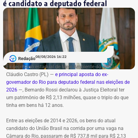
No terceiro e último bloco serão feitas as considerações
é candidato a deputado federal
finais.
Bombeiros encontraram as vítimas
carbonizadas
Serviço
O helicóptero explodiu ao cair na encosta, e chamas se
Debate entre candidatos ao governo do estado do Rio de
alastraram pela mata. De acordo com o Corpo de
Janeiro
Bombeiros, agentes especializados em combate a
08/08/2026 16:22
Redação
Data: domingo, 09 de agosto de 2026
incêndios florestais foram mobilizados e conseguiram
Horário: 20h
Ex-secretário estadual de Meio Ambiente do gestão
controlar o fogo.
Transmissão: Canal Band, BandNews FM e YouTube do
Cláudio Castro (PL) —
e principal aposta do ex-
TEMPO REAL
governador do Rio para deputado federal nas eleições de
A operação mobilizou cerca de 40 militares, 11 viaturas e
Pré-hora: 19h, com cobertura especial pelo YouTube do
2026
—, Bernardo Rossi declarou à Justiça Eleitoral ter
4 unidades operacionais.
TEMPO REAL
um patrimônio de R$ 2,13 milhões, quase o triplo do que
tinha em bens há 12 anos.
Com informações do portal “g1”.
Entre as eleições de 2014 e 2026, os bens do atual
candidato do União Brasil na corrida por uma vaga na
Câmara do Rio, passaram de R$ 737,8 mil para R$ 2,13