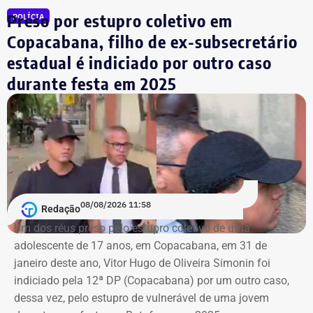
Multa diária de R$ 50 mil por obrigação descumprida.
Preso por estupro coletivo em
POLÍCIA
A prefeitura pediu que a multa seja aplicada
Copacabana, filho de ex-subsecretário
separadamente de acordo com o perfil, publicação,
estadual é indiciado por outro caso
campanha ou conjunto de dados.
durante festa em 2025
No julgamento definitivo, o município pretende obter a
remoção permanente dos conteúdos considerados
ilícitos, a desativação das contas comprovadamente
falsas ou utilizadas continuamente para ilegalidades e a
exclusão de cópias idênticas das publicações.
A ação também busca obrigar os responsáveis a publicar
08/08/2026 11:58
Redação
correções ou retratações por pelo menos 30 dias, além de
Um dos réus preso pelo estupro coletivo de uma
ressarcir os custos que a prefeitura afirma ter suportado
adolescente de 17 anos, em Copacabana, em 31 de
para responder às informações questionadas.
janeiro deste ano, Vitor Hugo de Oliveira Simonin foi
indiciado pela 12ª DP (Copacabana) por um outro caso,
O valor desses danos não foi calculado. O município
dessa vez, pelo estupro de vulnerável de uma jovem
pede ainda indenização por dano moral coletivo, também