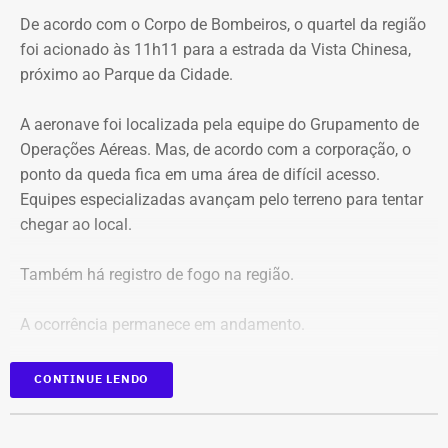
De acordo com o Corpo de Bombeiros, o quartel da região
criança de 2 anos — Foto: Reprodução.
foi acionado às 11h11 para a estrada da Vista Chinesa,
próximo ao Parque da Cidade.
O pedido de Búzios à Justiça
A aeronave foi localizada pela equipe do Grupamento de
Em caráter urgente, antes da apresentação da defesa das
Operações Aéreas. Mas, de acordo com a corporação, o
empresas, a prefeitura solicitou:
ponto da queda fica em uma área de difícil acesso.
Equipes especializadas avançam pelo terreno para tentar
Preservação integral dos registros dos nove perfis;
chegar ao local.
Entrega dos dados de titulares e administradores;
Identificação de anunciantes e financiadores;
Também há registro de fogo na região.
Cruzamento técnico das informações das contas;
Retirada das publicações relacionadas no processo;
A ocorrência permanece em andamento.
Interrupção de anúncios e impulsionamentos;
Suspensão temporária de contas que não fossem
*Em atualização
CONTINUE LENDO
vinculadas a pessoas autênticas;
Proibição de distribuição paga por contas ainda não
identificadas;