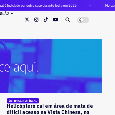
 outro caso durante festa em 2025
Moraes vota por manter 
INIÃO
ÚLTIMAS NOTÍCIAS
Helicóptero cai em área de mata de
difícil acesso na Vista Chinesa, no