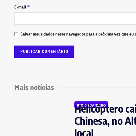
*
E-mail
Salvar meus dados neste navegador para a próxima vez que eu 
Mais notícias
Helicóptero ca
RIO DE JANEIRO
Chinesa, no Al
local