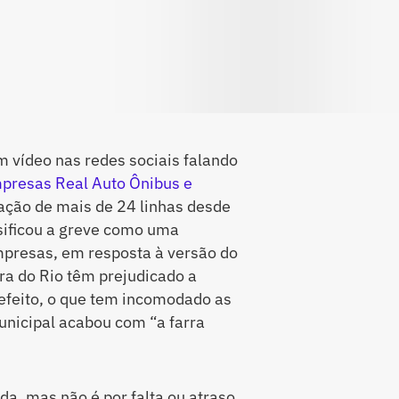
 vídeo nas redes sociais falando
mpresas Real Auto Ônibus e
ulação de mais de 24 linhas desde
ssificou a greve como uma
presas, em resposta à versão do
ra do Rio têm prejudicado a
refeito, o que tem incomodado as
unicipal acabou com “a farra
da, mas não é por falta ou atraso