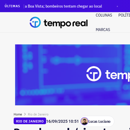
Boa Vista; bombeiros tentam chegar ao local
Preso por estup
ÚLTIMAS
COLUNAS
POLÍT
MARCAS
Home
Rio de Janeiro
Lucas Luciano
RIO DE JANEIRO
16/09/2025 10:51