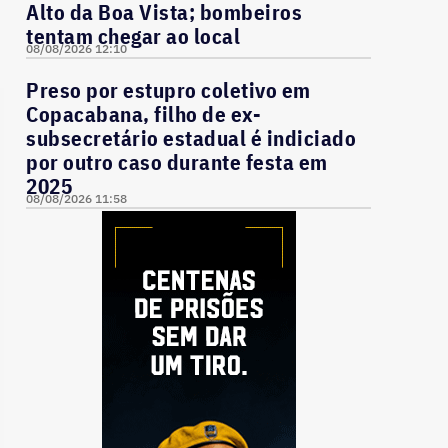
Alto da Boa Vista; bombeiros
tentam chegar ao local
08/08/2026 12:10
Preso por estupro coletivo em
Copacabana, filho de ex-
subsecretário estadual é indiciado
por outro caso durante festa em
2025
08/08/2026 11:58