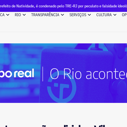
e, é condenado pelo TRE-RJ por peculato e falsidade ideológica
ICA
RIO
TRANSPARÊNCIA
SERVIÇOS
CULTURA
OP