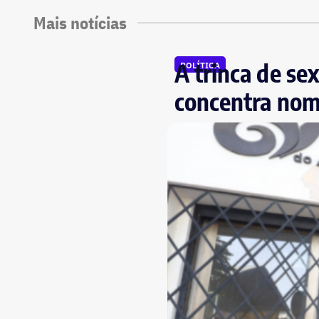
Mais notícias
A trinca de sex
POLÍTICA
concentra nom