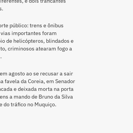
erentes, e dois traficantes
s.
rte público: trens e ônibus
e vias importantes foram
o de helicópteros, blindados e
onto, criminosos atearam fogo a
.
em agosto ao se recusar a sair
na favela da Coreia, em Senador
ncada e deixada morta na porta
mens a mando de Bruno da Silva
 do tráfico no Muquiço.