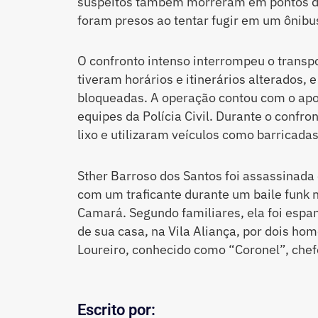
suspeitos também morreram em pontos dif
foram presos ao tentar fugir em um ônibu
O confronto intenso interrompeu o transpo
tiveram horários e itinerários alterados, 
bloqueadas. A operação contou com o apoi
equipes da Polícia Civil. Durante o confr
lixo e utilizaram veículos como barricadas
Sther Barroso dos Santos foi assassinada 
com um traficante durante um baile funk 
Camará. Segundo familiares, ela foi espa
de sua casa, na Vila Aliança, por dois ho
Loureiro, conhecido como “Coronel”, chefe
Escrito por: