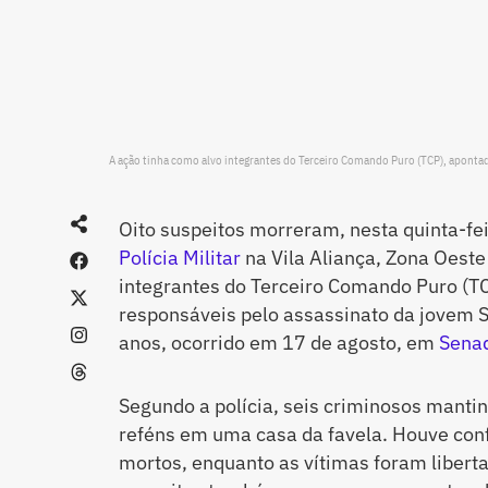
A ação tinha como alvo integrantes do Terceiro Comando Puro (TCP), apon
Oito suspeitos morreram, nesta quinta-fe
Polícia Militar
na Vila Aliança, Zona Oeste
integrantes do Terceiro Comando Puro (T
responsáveis pelo assassinato da jovem S
anos, ocorrido em 17 de agosto, em
Sena
Segundo a polícia, seis criminosos mant
reféns em uma casa da favela. Houve conf
mortos, enquanto as vítimas foram libert