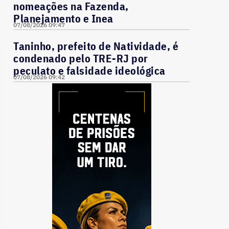
nomeações na Fazenda,
Planejamento e Inea
07/08/2026 09:47
Taninho, prefeito de Natividade, é
condenado pelo TRE-RJ por
peculato e falsidade ideológica
07/08/2026 09:42