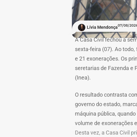
07/08/2026
Lívia Mendonça
A Casa Civil fechou a sem
sexta-feira (07). Ao tod
e 21 exonerações. Os pri
seretarias de Fazenda e 
(Inea).
O resultado contrasta co
governo do estado, marc
máquina pública, quando a
volume de exonerações e
Desta vez, a Casa Civil p