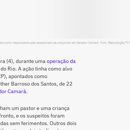
tados como responsáveis pelo assassinato de uma jovem em Senador Camará - Foto: Reprodução/TV
ira (4), durante uma
operação da
 do Rio. A ação tinha como alvo
CP), apontados como
ther Barroso dos Santos, de 22
dor Camará
.
inham um pastor e uma criança
ronto, e os suspeitos foram
adas sem ferimentos. Outros dois