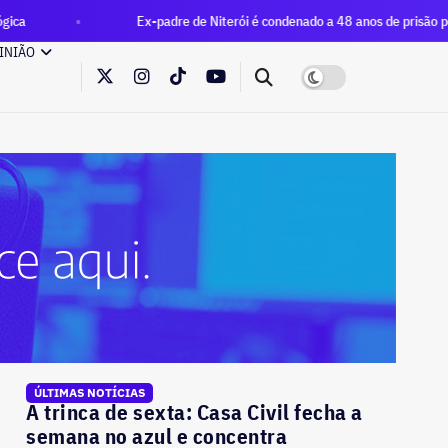
Ex-padre de Niterói é condenado a 48 anos de prisão por estupro de enteado
INIÃO
ÚLTIMAS NOTÍCIAS
A trinca de sexta: Casa Civil fecha a
semana no azul e concentra