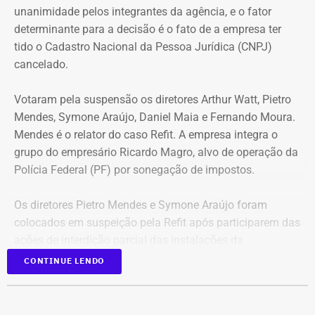
Benz AMG G63, avaliado em R$ 2,35 milhões, um
unanimidade pelos integrantes da agência, e o fator
Volkswagen Passat de R$ 115 mil, R$ 709 mil em “bens
determinante para a decisão é o fato de a empresa ter
móveis de uso pessoal” e R$ 35 mil em dinheiro em
tido o Cadastro Nacional da Pessoa Jurídica (CNPJ)
espécie.
cancelado.
Votaram pela suspensão os diretores Arthur Watt, Pietro
Mendes, Symone Araújo, Daniel Maia e Fernando Moura.
Mendes é o relator do caso Refit. A empresa integra o
grupo do empresário Ricardo Magro, alvo de operação da
Polícia Federal (PF) por sonegação de impostos.
Os diretores Pietro Mendes e Symone Araújo foram
colocados em suspeição pela Refit após participarem das
ações de interdição parcial das instalações da
companhia em setembro de 2025.
CONTINUE LENDO
Mercedes-Benz AMG G63, veículo semelhante ao declarado por Antonio
Eles chegaram a ser afastados do processo pelo Tribunal
Rueda em sua prestação de bens à Justiça Eleitoral – Foto:
Regional Federal da 1ª Região (TRF1). Em decisão