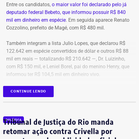
Entre os candidatos,
o maior valor foi declarado pelo já
deputado federal Bebeto, que informou possuir R$ 840
mil em dinheiro em espécie
. Em seguida aparece Renato
Cozzolino, prefeito de Magé, com R$ 480 mil.
Também integram a lista Julio Lopes, que declarou R$
122.642 em espécie convertidos de dólar e outros R$ 88
mil em reais — totalizando R$ 210.642 —, Dr. Luizinho,
com R$ 150 mil, e Leniel Borel, pai do menino Henry, que
informou ter R$ 104,5 mil em dinheiro vivo.
Candidato
Valor declarado em
CONTINUE LENDO
Bebeto
R$ 840.000,00
Renato Cozzolino
R$ 480.000,00
Julio Lopes
R$ 210.642,00*
Tribunal de Justiça do Rio manda
POLÍTICA
Dr. Luizinho
R$ 150.000,00
retomar ação contra Crivella por
Leniel Borel
R$ 104.500,00