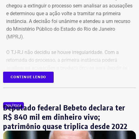
chegou a extinguir o processo sem analisar as acusações
e determinou que a ação volte a tramitar na primeira
instância. A decisão foi unânime e atendeu a um recurso
do Ministério Público do Estado do Rio de Janeiro
(MPRJ).
O TJ-RJ não decidiu se houve irregularidade. Com a
retomada do processo, a primeira instância poderá
analisar as acusações e produzir provas para decidir se
houve uso indevido da publicidade oficial.
CONTINUE LENDO
Advogado apresentou Ação Popular
Deputado federal Bebeto declara ter
POLÍTICA
A ação popular, apresentada pelo advogado Fernando
R$ 840 mil em dinheiro vivo;
Lyra Reis, aléga que a gestão Crivella usou perfis oficiais
patrimônio quase triplica desde 2022
da prefeitura em redes sociais, no Diário Oficial do
Município e em outros canais institucionais para divulgar