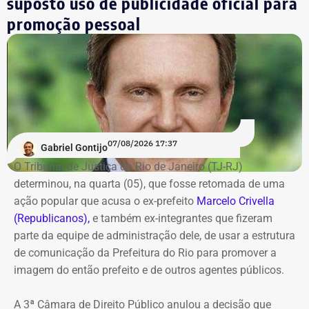
suposto uso de publicidade oficial para
*Valor correspondente à soma de R$ 122.642,00 em espécie
promoção pessoal
convertidos de dólar e R$ 88.000,00 em reais declarados em dinheiro
vivo.
Os dados são públicos e ficam disponíveis para consulta
no sistema DivulgaCandContas, do TSE.
07/08/2026 17:37
Gabriel Gontijo
O Tribunal de Justiça do Rio de Janeiro (TJ-RJ)
determinou, na quarta (05), que fosse retomada de uma
ação popular que acusa o ex-prefeito
Marcelo Crivella
(Republicanos),
e também ex-integrantes que fizeram
parte da equipe de administração dele, de usar a estrutura
de comunicação da Prefeitura do Rio para promover a
imagem do então prefeito e de outros agentes públicos.
A 3ª Câmara de Direito Público anulou a decisão que