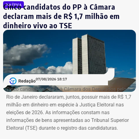
Cinco candidatos do PP à Câmara
Reprodução/Internet
POLÍTICA
liminar, porém, o Superior Tribunal de Justiça (STJ)
garantiu a participação dos dois diretores na votação até
declaram mais de R$ 1,7 milhão em
que o mérito da questão seja analisado pela Corte.
dinheiro vivo ao TSE
Segundo as investigações, a refinaria importava
combustível quase pronto, mas fingia que o material era
matéria-prima e simulava uma operação de refino na sua
unidade fantasma de Manguinhos.
A Polícia Federal indica que a operação era feita de
07/08/2026 18:17
Redação
fachada para não pagar o ICMS na chegada do
Cinco candidatos do PP à Câmara dos Deputados pelo
combustível ao país. Com a Refit postergava de
Rio de Janeiro declararam, juntos, possuir mais de R$ 1,7
pagamentos de impostos, a empresa só deveria pagar o
milhão em dinheiro em espécie à Justiça Eleitoral nas
tributo no momento da venda para o consumidor final,
eleições de 2026. As informações constam nas
algo que nunca foi feito, de acordo com a investigação.
informações de bens apresentadas ao Tribunal Superior
Eleitoral (TSE) durante o registro das candidaturas.
*Com informações do blog do Octávio Guedes, do portal
g1