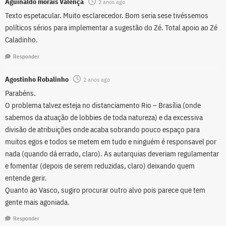
Aguinaldo morais Valença
2 anos ago
Texto espetacular. Muito esclarecedor. Bom seria sese tivéssemos
políticos sérios para implementar a sugestão do Zé. Total apoio ao Zé
Caladinho.
Responder
Agostinho Robalinho
2 anos ago
Parabéns.
O problema talvez esteja no distanciamento Rio – Brasília (onde
sabemos da atuação de lobbies de toda natureza) e da excessiva
divisão de atribuições onde acaba sobrando pouco espaço para
muitos egos e todos se metem em tudo e ninguém é responsavel por
nada (quando dá errado, claro). As autarquias deveriam regulamentar
e fomentar (depois de serem reduzidas, claro) deixando quem
entende gerir.
Quanto ao Vasco, sugiro procurar outro alvo pois parece que tem
gente mais agoniada.
Responder