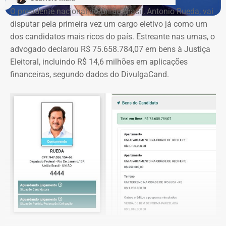
O presidente nacional do União Brasil, Antonio Rueda, vai
disputar pela primeira vez um cargo eletivo já como um
dos candidatos mais ricos do país. Estreante nas urnas, o
advogado declarou R$ 75.658.784,07 em bens à Justiça
Eleitoral, incluindo R$ 14,6 milhões em aplicações
financeiras, segundo dados do DivulgaCand.
Deputado Fábio Silva em declaração de bens em 2026 — Foto:
Reprodução/Divulgacand