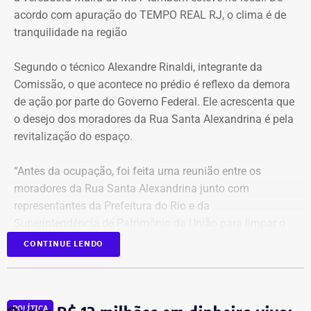
acordo com apuração do TEMPO REAL RJ, o clima é de
tranquilidade na região
Segundo o técnico Alexandre Rinaldi, integrante da
Comissão, o que acontece no prédio é reflexo da demora
de ação por parte do Governo Federal. Ele acrescenta que
o desejo dos moradores da Rua Santa Alexandrina é pela
revitalização do espaço.
“Antes da ocupação, foi feita uma reunião entre os
moradores da Rua Santa Alexandrina junto com
representantes da Prefeitura do Rio e da
Superintendência de Patrimônio da União para limpar o
terreno até passar para o Arquivo Nacional. Mas o
CONTINUE LENDO
Governo Federal demorou tanto para agir que hoje
aconteceu essa ocupação. O desejo dos moradores daqui
é pela revitalização do prédio com essa nova função”,
POLÍTICA
comentou.