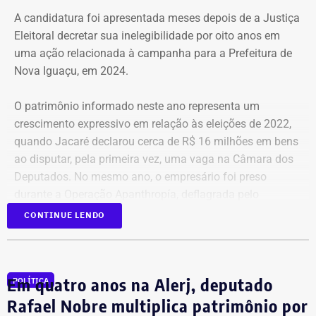
A candidatura foi apresentada meses depois de a Justiça
A Central de Movimentos Populares do Rio de Janeiro
Eleitoral decretar sua inelegibilidade por oito anos em
(CMPRJ) emitiu nota de apoio e solidariedade e lembrou
uma ação relacionada à campanha para a Prefeitura de
que as famílias lutam há anos pelo direito à moradia com
Nova Iguaçu, em 2024.
organização e resistência.
O patrimônio informado neste ano representa um
“Sabemos que a moradia é a base de tudo. Quando um
crescimento expressivo em relação às eleições de 2022,
movimento ocupa um imóvel abandonado ou
quando Jacaré declarou cerca de R$ 16 milhões em bens
subutilizado, mais do que dar um teto, o que já é
ao disputar, pela primeira vez, uma vaga na Câmara dos
fundamental, ele devolve esperança e perspectiva de vida
Deputados. No mesmo ano, o empresário foi preso
para centenas de pessoas, sobretudo para as crianças”,
durante a Operação Apanthropía, deflagrada pelo
destacou.
Ministério Público do Rio de Janeiro (MPRJ), que
CONTINUE LENDO
investigou um esquema de corrupção na Prefeitura de
Moradores da Rua Santa Alexandrina
Itatiaia, no Sul Fluminense.
opinam sobre ocupação
Em quatro anos na Alerj, deputado
POLÍTICA
Clébio Jacaré declara ter R$ 11,95
O portal TEMPO REAL RJ conversou com dois moradores
Rafael Nobre multiplica patrimônio por