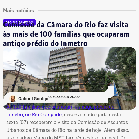
Mais notícias
Comissão da Câmara do Rio faz visita
RIO DE JANEIRO
às mais de 100 famílias que ocuparam
antigo prédio do Inmetro
07/08/2026 20:09
Gabriel Gontijo
As 120 famílias que ocuparam o antigo prédio do
Inmetro, no Rio Comprido
, desde a madrugada desta
sexta (07) receberam a visita da Comissão de Assuntos
Urbanos da Câmara do Rio na tarde de hoje. Além disso,
a vereadora Maíra do MST também esteve no local. De