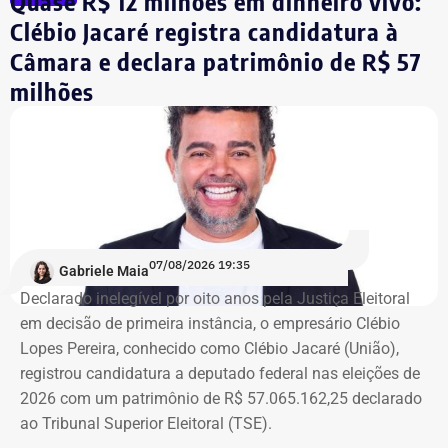
Quase R$ 12 milhões em dinheiro vivo:
Clébio Jacaré registra candidatura à
Câmara e declara patrimônio de R$ 57
Integrante de movimento afirma que
milhões
ocupação aconteceu após quatro
despdejos
Integrante do Movimento de Luta nos Bairros, Vilas e
Favelas (MLB), dona Enita afirmou que o grupo de
ocupantes chegou ao atual prédio depois de sofrer quatro
despejos.
07/08/2026 19:35
Gabriele Maia
Declarado inelegível por oito anos pela Justiça Eleitoral
“Nós já sofremos quatro despejos. O objetivo da
em decisão de primeira instância, o empresário Clébio
ocupação é justamente dar ao imóvel uma função social
Lopes Pereira, conhecido como Clébio Jacaré (União),
que atenda as necessidades básicas das famílias. Desde
registrou candidatura a deputado federal nas eleições de
que eu entrei no MLB nunca faltou comida. Só o que falta
2026 com um patrimônio de R$ 57.065.162,25 declarado
mesmo é um teto, um lar para morar. Queremos fazer
ao Tribunal Superior Eleitoral (TSE).
valer um direito constitucional que nunca foi cumprido”