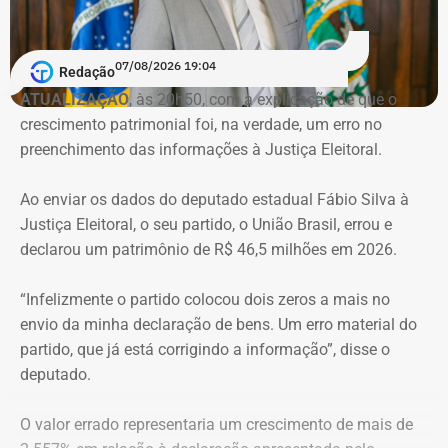
Reprodução/Divulgacand
07/08/2026 19:04
Redação
ATUALIZAÇÃO
, às 20h50, com a explicação de que o
crescimento patrimonial foi, na verdade, um erro no
Imóvel de Eduardo Bolsonaro será leiloado por um valor 36% menor ao que
preenchimento das informações à Justiça Eleitoral.
vale originalmente — Foto: REprodução/Google Maps.
Ao enviar os dados do deputado estadual Fábio Silva à
O apartamento que vai à leilão fica na Avenida Pasteu e
Justiça Eleitoral, o seu partido, o União Brasil, errou e
tem cerca de 101 metros quadrados. O imóvel se
declarou um patrimônio de R$ 46,5 milhões em 2026.
encontra no terceiro andar de um edifício de frente para a
Baía de Guanabara.
“Infelizmente o partido colocou dois zeros a mais no
envio da minha declaração de bens. Um erro material do
A Caixa Econômica tentou intimar pessoalmente o ex-
partido, que já está corrigindo a informação”, disse o
deputado federal. Mas como não conseguiu localizá-lo,
deputado.
promoveu a intimação por edital eletrônico publicado nos
dias 5, 6 e 7 de novembro de 2025, concedendo o prazo
O valor errado representaria um crescimento de mais de
legal para regularização da dívida. Posteriormente, a