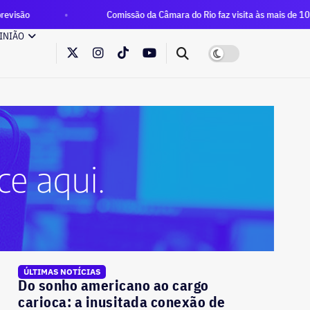
Comissão da Câmara do Rio faz visita às mais de 100 famílias que o
INIÃO
ÚLTIMAS NOTÍCIAS
Do sonho americano ao cargo
carioca: a inusitada conexão de