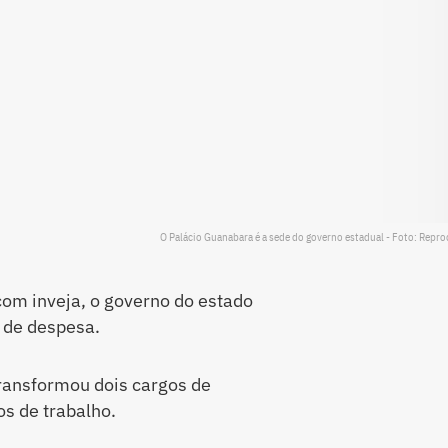
O Palácio Guanabara é a sede do governo estadual - Foto: Repr
 com inveja, o governo do estado
 de despesa.
ransformou dois cargos de
s de trabalho.