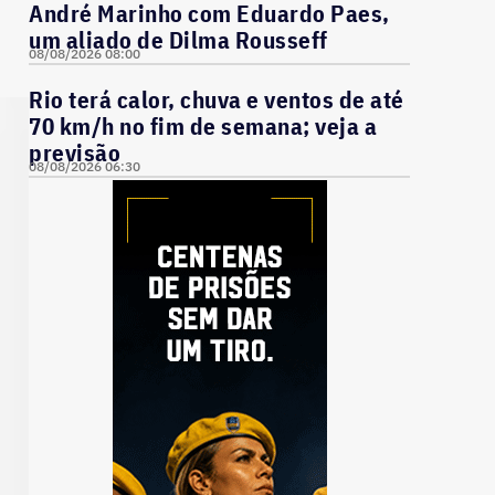
André Marinho com Eduardo Paes,
um aliado de Dilma Rousseff
08/08/2026 08:00
Rio terá calor, chuva e ventos de até
70 km/h no fim de semana; veja a
previsão
08/08/2026 06:30