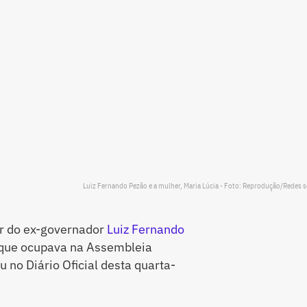
Luiz Fernando Pezão e a mulher, Maria Lúcia - Foto: Reprodução/Redes s
er do ex-governador
Luiz Fernando
 que ocupava na Assembleia
iu no Diário Oficial desta quarta-