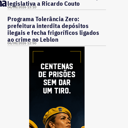
na
legislativa a Ricardo Couto
06/08/2026 13:10
Programa Tolerância Zero:
prefeitura interdita depósitos
ilegais e fecha frigoríficos ligados
ao crime no Leblon
06/08/2026 12:50