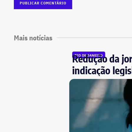
Mais notícias
Redução da jor
RIO DE JANEIRO
indicação legi