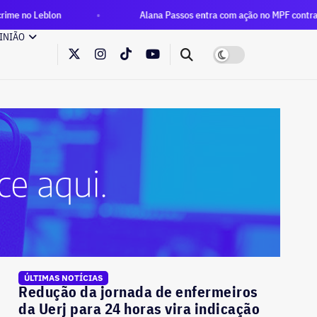
Alana Passos entra com ação no MPF contra André Janones p
INIÃO
ÚLTIMAS NOTÍCIAS
Redução da jornada de enfermeiros
da Uerj para 24 horas vira indicação