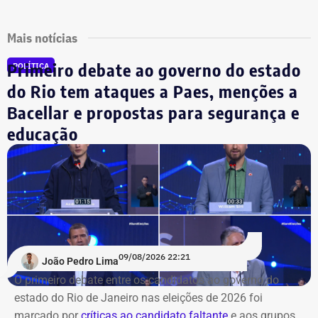
Mais notícias
Primeiro debate ao governo do estado
POLÍTICA
do Rio tem ataques a Paes, menções a
Bacellar e propostas para segurança e
educação
09/08/2026 22:21
João Pedro Lima
O primeiro debate entre os candidatos ao governo do
estado do Rio de Janeiro nas eleições de 2026 foi
marcado por
críticas ao candidato faltante
e aos grupos