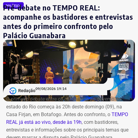
na noite anterior que não iria comparecer.
Pré-debate no TEMPO REAL:
POLÍTICA
acompanhe os bastidores e entrevistas
O público também poderá acompanhar a cobertura
antes do primeiro confronto pelo
especial do TEMPO REAL pelo Instagram do portal, com
Palácio Guanabara
transmissão e atualizações nos Stories. Estamos ao vivo
com o pré-debate desde às 19h.
Acompanhe pelo link.
09/08/2026 19:14
Redação
O primeiro debate entre os candidatos ao governo do
estado do Rio começa às 20h deste domingo (09), na
Casa Firjan, em Botafogo. Antes do confronto, o
TEMPO
REAL já está ao vivo, desde às 19h
, com bastidores,
entrevistas e informações sobre os principais temas que
devem marcar a disputa pelo Palácio Guanabara.