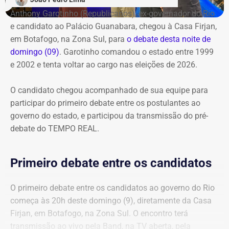
Anthony Garotinho (Republicanos), ex-governador do Rio
e candidato ao Palácio Guanabara, chegou à Casa Firjan,
em Botafogo, na Zona Sul, para
o debate desta noite de
domingo (09)
. Garotinho comandou o estado entre 1999
e 2002 e tenta voltar ao cargo nas eleições de 2026.
O candidato chegou acompanhado de sua equipe para
participar do primeiro debate entre os postulantes ao
governo do estado, e participou da transmissão do pré-
debate do TEMPO REAL.
Primeiro debate entre os candidatos
O primeiro debate entre os candidatos ao governo do Rio
começa às 20h deste domingo (9), diretamente da Casa
Firjan, em Botafogo, na Zona Sul. O encontro terá
transmissão ao vivo pela Band, na TV aberta, pela