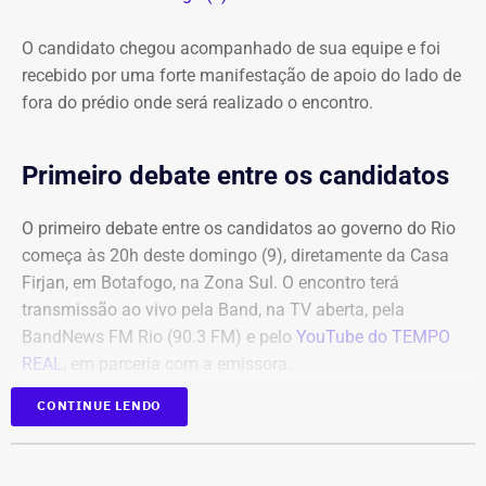
O candidato chegou acompanhado de sua equipe e foi
recebido por uma forte manifestação de apoio do lado de
fora do prédio onde será realizado o encontro.
Primeiro debate entre os candidatos
O primeiro debate entre os candidatos ao governo do Rio
começa às 20h deste domingo (9), diretamente da Casa
Firjan, em Botafogo, na Zona Sul. O encontro terá
transmissão ao vivo pela Band, na TV aberta, pela
BandNews FM Rio (90.3 FM) e pelo
YouTube do TEMPO
REAL
, em parceria com a emissora.
CONTINUE LENDO
Participam do debate André Marinho (Novo), Anthony
Garotinho (Republicanos), Douglas Ruas (PL) e Willian
Siri (PSOL). O candidato Eduardo Paes (PSD) informou