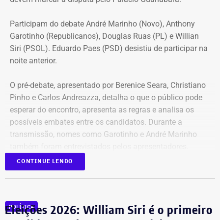
Participam do debate André Marinho (Novo), Anthony
Garotinho (Republicanos), Douglas Ruas (PL) e Willian
Siri (PSOL). Eduardo Paes (PSD) desistiu de participar na
noite anterior.
O pré-debate, apresentado por Berenice Seara, Christiano
Pinho e Carlos Andreazza, detalha o que o público pode
esperar do encontro, apresenta as regras e analisa os
possíveis embates entre os candidatos. Durante a
transmissão, nomes como Garotinho e André Marinho
também foram entrevistados pelos apresentadores.
CONTINUE LENDO
Acompanhe a cobertura especial pelo YouTube e
Instagram
do TEMPO REAL.
Eleições 2026: William Siri é o primeiro
POLÍTICA