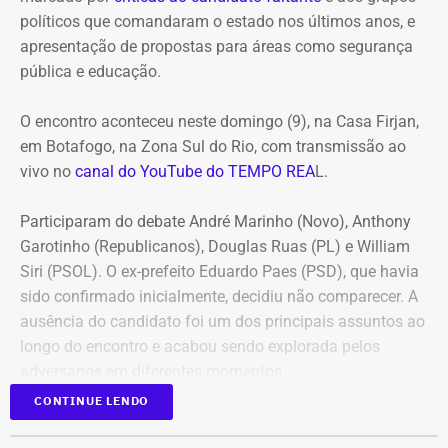
políticos que comandaram o estado nos últimos anos, e
apresentação de propostas para áreas como segurança
pública e educação.
O encontro aconteceu neste domingo (9), na Casa Firjan,
em Botafogo, na Zona Sul do Rio, com transmissão ao
vivo no
canal do YouTube do TEMPO REA
L.
Participaram do debate André Marinho (Novo), Anthony
Garotinho (Republicanos), Douglas Ruas (PL) e William
Siri (PSOL). O ex-prefeito Eduardo Paes (PSD), que havia
sido confirmado inicialmente, decidiu não comparecer. A
ausência do candidato foi um dos principais assuntos ao
longo do encontro e acabou sendo explorada pelos
adversários em diferentes momentos.
CONTINUE LENDO
O debate foi mediado pela jornalista Adriana Araújo e
dividido em três blocos. No primeiro, os candidatos