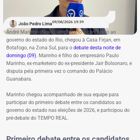
Participam do debate André Marinho (Novo), Anthony
para iniciar as perguntas e, pelas regras, será
Garotinho (Republicanos), Douglas Ruas (PL) e Willian
obrigatoriamente o último a responder. Os candidatos
Siri (PSOL). O candidato Eduardo Paes (PSD) informou
09/08/2026 19:39
também terão uma nova rodada de confrontos com
João Pedro Lima
na noite anterior que não iria comparecer.
temas livres, seguindo o mesmo controle de tempo por
André Marinho (Novo), empresário e candidato ao
cronômetro.
governo do estado do Rio, chegou à Casa Firjan, em
Acompanhe a cobertura especial do TEMPO REAL pelo
Botafogo, na Zona Sul, para o
debate desta noite de
Instagram do portal, com transmissão e atualizações nos
O debate marca a estreia do TEMPO REAL na cobertura
domingo (09)
. Marinho é filho do empresário Paulo
Stories, e ao vivo pelo YouTube.
de uma eleição estadual. O portal já havia acompanhado
Marinho, ex-marketeiro do ex-presidente Jair Bolsonaro, e
as eleições municipais de 2024 em todo o estado do Rio
disputa pela primeira vez o comando do Palácio
e, agora, amplia a cobertura para a disputa pelo governo
Guanabara.
fluminense.
Marinho chegou acompanhado de sua equipe para
Acompanhe a transmissão e a cobertura em tempo real
participar do primeiro debate entre os candidatos ao
do primeiro debate entre os candidatos ao governo do
governo do estado nas eleições de 2026, e participou do
Rio.
pré-debate do TEMPO REAL.
Primeiro debate entre os candidatos