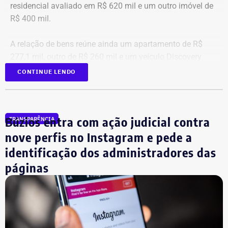
residencial avaliado em R$ 620 mil e um outro imóvel de
R$ 400 mil.
A relação de bens reúne ainda um apartamento de R$
277,1 mil, outro de R$ 260 mil e um veículo Discovery
D300, ano 2023, declarado por R$ 330 mil. Também
CONTINUE LENDO
aparecem na lista cerca de R$ 177 mil em aplicações e
fundos.
Búzios entra com ação judicial contra
TRANSPARÊNCIA
nove perfis no Instagram e pede a
identificação dos administradores das
páginas