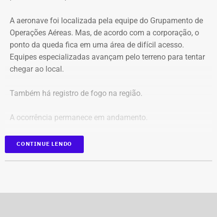
O pedido de Búzios à Justiça
A aeronave foi localizada pela equipe do Grupamento de
Em caráter urgente, antes da apresentação da defesa das
Operações Aéreas. Mas, de acordo com a corporação, o
empresas, a prefeitura solicitou:
ponto da queda fica em uma área de difícil acesso.
Equipes especializadas avançam pelo terreno para tentar
Preservação integral dos registros dos nove perfis;
chegar ao local.
Entrega dos dados de titulares e administradores;
Identificação de anunciantes e financiadores;
Também há registro de fogo na região.
Cruzamento técnico das informações das contas;
Retirada das publicações relacionadas no processo;
A ocorrência permanece em andamento.
Interrupção de anúncios e impulsionamentos;
Suspensão temporária de contas que não fossem
*Em atualização
CONTINUE LENDO
vinculadas a pessoas autênticas;
Proibição de distribuição paga por contas ainda não
identificadas;
Multa diária de R$ 50 mil por obrigação descumprida.
A prefeitura pediu que a multa seja aplicada
separadamente de acordo com o perfil, publicação,