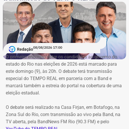
A nova prorrogação contratual
ganha destaque em meio
ao cerco do órgão
contra as contratações do município
com a mesma prestadora de serviços.
Conforme noticiado no último sábado (18)
, o plenário do
TCE determinou, por unanimidade, que a Prefeitura de
08/08/2026 17:00
Redação
Duque de Caxias anule no prazo de 15 dias o contrato
O primeiro encontro entre os candidatos ao ⁠governo do
firmado com a Geo Ambiental para o mesmo fim
estado do Rio nas eleições de 2026 está marcado para
(locação de maquinários e equipamentos). Na ocasião, a
este domingo (9), às 20h. O debate terá transmissão
Corte ordenou também a suspensão imediata dos
especial do TEMPO REAL em parceria com a Band e
pagamentos decorrentes do acordo milionário, que
marcará também a estreia do portal na cobertura de uma
ultrapassava R$ 100 milhões.
eleição estadual.
O acórdão acolheu o voto da conselheira Marianna
O debate será realizado na Casa Firjan, em Botafogo, na
Montebello Willeman, que apontou uma série de
Zona Sul do Rio, com transmissão ao vivo pela Band, na
irregularidades no planejamento da concorrência
TV aberta, pela BandNews FM Rio (90.3 FM) e pelo
eletrônica SRP nº 041/2025 e concluiu que os problemas
YouTube do TEMPO REAL
.