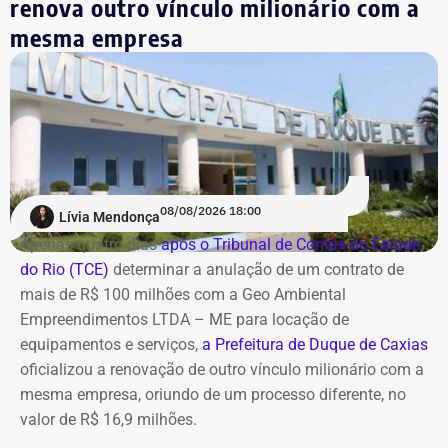
renova outro vínculo milionário com a
A estatal afirma que a adoção de medidas mais rígidas
mesma empresa
de governança levou à implementação de ações voltadas
ao combate de práticas consideradas lesivas aos
interesses da companhia. Segundo o documento, esse
cenário expõe os diretores a potenciais represálias,
tornando necessária a utilização de veículos blindados.
A contratação ocorre em
meio ao endurecimento das
ações de compliance da companhia, que recentemente
reforçou auditorias internas em parceria com o GSI e a
08/08/2026 18:00
Lívia Mendonça
Casa Civil.
Apenas quatro dias
após o Tribunal de Contas do Estado
do Rio (TCE)
determinar a anulação de um contrato de
A empresa também destaca que não possui SUVs
mais de R$ 100 milhões com a Geo Ambiental
blindados em sua frota própria, razão pela qual optou
Empreendimentos LTDA – ME para locação de
pela locação dos veículos por meio de adesão à ata do
equipamentos e serviços,
a Prefeitura de Duque de Caxias
GSI.
oficializou a renovação de outro vínculo milionário com a
mesma empresa, oriundo de um processo diferente, no
Os veículos serão destinados exclusivamente aos
valor de R$ 16,9 milhões.
diretores das áreas Financeira (DFI), Jurídica (DJU),