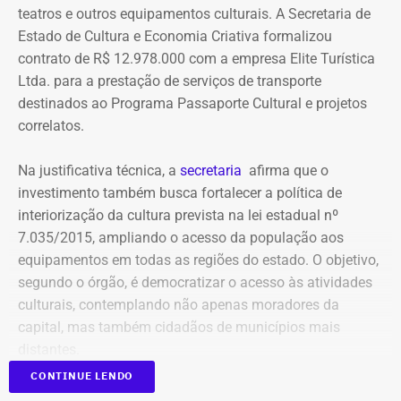
pagamento. Com isso, a Meta também seria obrigada a
teatros e outros equipamentos culturais. A Secretaria de
elaborar uma tabela comparativa, indicando se os perfis
Estado de Cultura e Economia Criativa formalizou
compartilham telefones, dispositivos, endereços de IP,
contrato de R$ 12.978.000 com a empresa Elite Turística
administradores, contas de anúncios, meios de
Ltda. para a prestação de serviços de transporte
pagamento ou gerenciadores de negócios.
destinados ao Programa Passaporte Cultural e projetos
correlatos.
Ação também requer anúncios e
Na justificativa técnica, a
secretaria
afirma que o
impulsionamentos e cita morte de
investimento também busca fortalecer a política de
criança como exemplo de fake news
interiorização da cultura prevista na lei estadual nº
7.035/2015, ampliando o acesso da população aos
As 31 publicações relacionadas pela prefeitura tratam de
equipamentos em todas as regiões do estado. O objetivo,
assuntos diversos. A lista inclui manchetes sobre prisões
segundo o órgão, é democratizar o acesso às atividades
na Assembleia Legislativa, supostos acordos políticos,
culturais, contemplando não apenas moradores da
sucessão municipal, alterações no Fundo Municipal do
capital, mas também cidadãos de municípios mais
Declaração de bens de Bernardo Rossi em 2014 — Foto:
Meio Ambiente, royalties, regularização fundiária,
distantes.
Reprodução/Divulgacand
fiscalização urbana, lixo, uniformes escolares, número de
CONTINUE LENDO
secretarias e relações do prefeito Alexandre Martins com
Publicado no Diário Oficial do Estado, o contrato nº