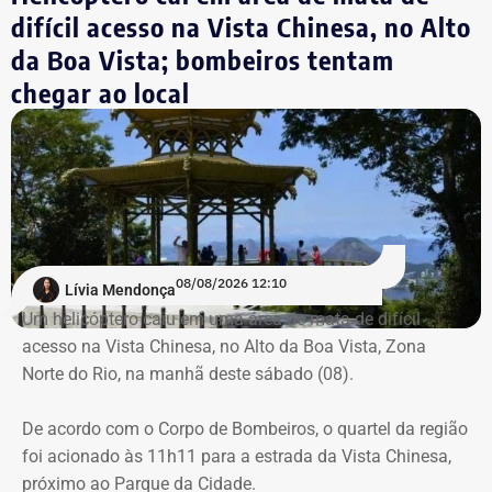
Reprodução/Divulgacand
difícil acesso na Vista Chinesa, no Alto
Destroços da aeronave, um Robinson 44, foram
da Boa Vista; bombeiros tentam
localizados pela equipe do Grupamento de Operações
chegar ao local
Aéreas.
Trecho da argumentação da prefeitura de Búzios sobre a respeito da morte
de uma criança de 2 anos — Foto: Reprodução.
Há registro de fogo na região, e militares especializados
em combate a incêndios florestais também foram
mobilizados.
Para dar apoio às buscas do Corpo de Bombeiros, o
08/08/2026 12:10
Lívia Mendonça
ICMBio informou que um pequeno e restrito trecho da
Um helicóptero caiu em uma área de mata de difícil
Estrada da Vista Chinesa, em frente ao pagode chinês da
acesso na Vista Chinesa, no Alto da Boa Vista, Zona
Vista Chinesa, foi interditado. A Vista Chinesa fica dentro
Norte do Rio, na manhã deste sábado (08).
do Parque Nacional da Tijuca
Trecho da argumentação da prefeitura de Búzios sobre a morte de uma
De acordo com o Corpo de Bombeiros, o quartel da região
criança de 2 anos — Foto: Reprodução.
foi acionado às 11h11 para a estrada da Vista Chinesa,
próximo ao Parque da Cidade.