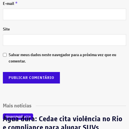
*
E-mail
Site
Salvar meus dados neste navegador para a próxima vez que eu
comentar.
Mais notícias
Água dura: Cedae cita violência no Rio
TRANSPARÊNCIA
e compliance para alugar SUVs