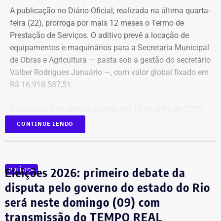
Suprimentos (DSU) e Segurança e Governança (DSG). O
A publicação no Diário Oficial, realizada na última quarta-
contrato foi firmado com a empresa Rei dos Blindados
feira (22), prorroga por mais 12 meses o Termo de
Locação de Veículos Ltda. e prevê a locação de quatro
Prestação de Serviços. O aditivo prevê a locação de
SUVs zero quilômetro, com blindagem nível III-A, sem
equipamentos e maquinários para a Secretaria Municipal
motorista e sem fornecimento de combustível.
de Obras e Agricultura — pasta sob a gestão do secretário
Valber Rodrigues Januário —, com valor global fixado em
Cada automóvel custará R$ 8.977,78 por mês,
R$ 16.918.587,51.
totalizando um investimento de R$ 1.292.800,32 ao longo
dos três anos de vigência do contrato.
A assinatura do aditivo ocorreu em 10 de julho de 2026,
garantindo a continuidade da prestação de serviços com
CONTINUE LENDO
COM FÁBIO MARTINS
a emissão de uma nota de empenho parcial inicial no
valor de R$ 200 mil.
Eleições 2026: primeiro debate da
POLÍTICA
TCE diz que falhas em outro contrato
disputa pelo governo do estado do Rio
contrariam princípio da Lei de
será neste domingo (09) com
Licitações
transmissão do TEMPO REAL