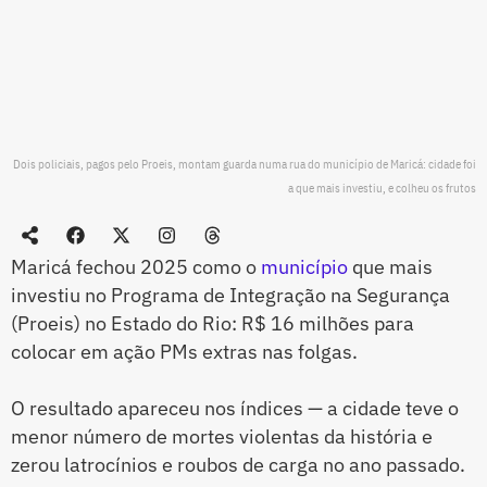
Dois policiais, pagos pelo Proeis, montam guarda numa rua do município de Maricá: cidade foi
a que mais investiu, e colheu os frutos
Maricá fechou 2025 como o
município
que mais
investiu no Programa de Integração na Segurança
(Proeis) no Estado do Rio: R$ 16 milhões para
colocar em ação PMs extras nas folgas.
O resultado apareceu nos índices — a cidade teve o
menor número de mortes violentas da história e
zerou latrocínios e roubos de carga no ano passado.