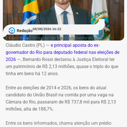
Serviço
O helicóptero explodiu ao cair na encosta, e chamas se
Debate entre candidatos ao governo do estado do Rio de
alastraram pela mata. De acordo com o Corpo de
Janeiro
Bombeiros, agentes especializados em combate a
08/08/2026 16:22
Redação
Data: domingo, 09 de agosto de 2026
incêndios florestais foram mobilizados e conseguiram
Horário: 20h
Ex-secretário estadual de Meio Ambiente do gestão
controlar o fogo.
Transmissão: Canal Band, BandNews FM e YouTube do
Cláudio Castro (PL) —
e principal aposta do ex-
TEMPO REAL
governador do Rio para deputado federal nas eleições de
A operação mobilizou cerca de 40 militares, 11 viaturas e
Pré-hora: 19h, com cobertura especial pelo YouTube do
2026
—, Bernardo Rossi declarou à Justiça Eleitoral ter
4 unidades operacionais.
TEMPO REAL
um patrimônio de R$ 2,13 milhões, quase o triplo do que
tinha em bens há 12 anos.
Com informações do portal “g1”.
Entre as eleições de 2014 e 2026, os bens do atual
candidato do União Brasil na corrida por uma vaga na
Câmara do Rio, passaram de R$ 737,8 mil para R$ 2,13
milhões, alta de 188,7%.
Entre os bens informados, chama atenção um prédio