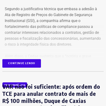
Segundo a justificativa técnica que embasa a adesão à
Ata de Registro de Preços do Gabinete de Segurança
Institucional (GSI), a companhia afirma que o
fortalecimento das políticas de compliance passou a
contrariar interesses relacionados a contratos, gestão de
pessoas e fiscalização das concessionárias, aumentando
o risco à integridade física dos diretores.
Além disso, a Cedae sustenta que a “notória e grave
insegurança pública” no estado, especialmente no
CONTINUE LENDO
município do Rio de Janeiro e na Baixada Fluminense,
reforça a necessidade de proteção aos executivos.
VAR não foi suficiente: após ordem do
TRANSPARÊNCIA
Compliance e violência como
TCE para anular contrato de mais de
justificativa
R$ 100 milhões, Duque de Caxias