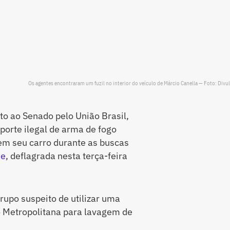
Os agentes encontraram um fuzil no interior do veículo de Márcio Canella — Foto: Divu
to ao Senado pelo União Brasil,
 porte ilegal de arma de fogo
 em seu carro durante as buscas
ne
, deflagrada nesta terça-feira
rupo suspeito de utilizar uma
o Metropolitana para lavagem de