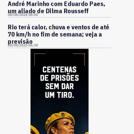
André Marinho com Eduardo Paes,
um aliado de Dilma Rousseff
08/08/2026 08:00
Rio terá calor, chuva e ventos de até
70 km/h no fim de semana; veja a
previsão
08/08/2026 06:30