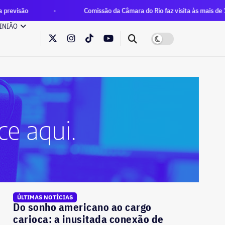
Comissão da Câmara do Rio faz visita às mais de 100 famílias qu
INIÃO
ÚLTIMAS NOTÍCIAS
Do sonho americano ao cargo
carioca: a inusitada conexão de