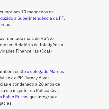
s cumpriam 19 mandados de
nduzido à Superintendência da PF
,
entos.
 movimentado mais de R$ 7,6
com um Relatório de Inteligência
vidades Financeiras (Coaf)
 também estão
o delegado Marcus
ivil; o ex-PM Juracy Alves
lícias e condenado a 26 anos de
a e o inspetor da Polícia Civil
o Pablo Russo
, que integrou a
gacias.