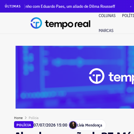
nho com Eduardo Paes, um aliado de Dilma Rousseff
Rio terá
ÚLTIMAS
COLUNAS
POLÍT
MARCAS
Home
Polícia
Lívia Mendonça
POLÍCIA
07/07/2026 15:00