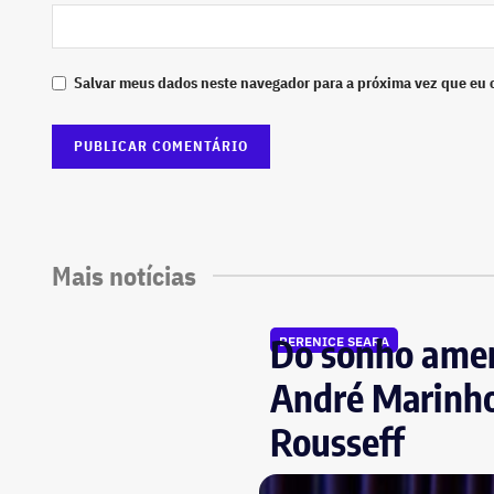
Salvar meus dados neste navegador para a próxima vez que eu 
Mais notícias
Do sonho ameri
BERENICE SEARA
André Marinho
Rousseff