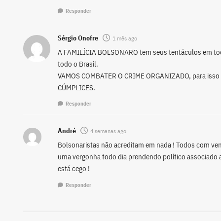
Responder
Sérgio Onofre
1 mês ago
A FAMILÍCIA BOLSONARO tem seus tentáculos em todos
todo o Brasil.
VAMOS COMBATER O CRIME ORGANIZADO, para isso
CÚMPLICES.
Responder
André
4 semanas ago
Bolsonaristas não acreditam em nada ! Todos com ven
uma vergonha todo dia prendendo político associado a
está cego !
Responder