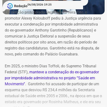
06/08/2026 19:25
Redação
Em petição protocolada nesta quinta-feira (06), o
promotor Alexey Kolouboff pediu à Justiça urgência para
executar a condenação por improbidade administrativa
do ex-governador Anthony Garotinho (Republicanos) e
comunicar à Justiça Eleitoral a suspensão de seus
direitos políticos por oito anos, em razão do período de
registro das candidaturas. Garotinho está na disputa, de
novo, pelo comando do Palácio Guanabara.
Em 2025, o ministro Dias Toffoli, do Supremo Tribunal
Federal (STF),
manteve a condenação do ex-governador
por improbidade administrativa no projeto “Saúde em
Movimento”
. Garotinho foi acusado de participar de um
esquema que desviou R$ 234,4 milhões da Secretaria
estadual de Saúde entre 2005 e 2006., na época em que o
estado era governado por Rosinha Matheus, e ele era seu