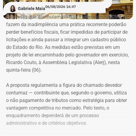
“A ideia de dar aulas especificas para mulheres se
06/08/2026 16:47
Gabriele Maia
defenderem de casos de violência surgiu do encontro
Empresas que acumulam dívidas milionárias de ICMS e
entre a prática do esporte e a observação de uma
fazem da inadimplência uma prática recorrente poderão
demanda real do cotidiano feminino. O principal gatilho
perder benefícios fiscais, ficar impedidas de participar de
que muitas sentem é a constatação do medo. Por isso, os
Evolução do patrimônio declarado por Fred Pacheco à Justiça Eleitoral
licitações e ainda passar a integrar um cadastro público
treinamentos vão além dos socos. O foco principal é a
entre 2012 e 2026, em valores nominais e corrigidos pela inflação (IPCA) –
do Estado do Rio. As medidas estão previstas em um
consciência situacional e a capacidade de reação rápida
Tabela: Imagem gerada por IA
projeto de lei encaminhado pelo governador em exercício,
antes mesmo que o contato físico aconteça”, comenta.
Ricardo Couto, à Assembleia Legislativa (Alerj), nesta
Apesar da recuperação, o valor ainda está 16,3% abaixo,
quinta-feira (06).
em termos nominais, do pico registrado em 2022.
Quando a comparação é feita em valores corrigidos pela
A proposta regulamenta a figura do chamado devedor
inflação, a diferença chega a 30,1%.
contumaz — contribuinte que, segundo o governo, utiliza
o não pagamento de tributos como estratégia para obter
vantagem competitiva no mercado. Pelo texto, o
Patrimônio de Fred Pacheco é
enquadramento dependerá de um processo
composto em sua maioria por
administrativo e de critérios objetivos.
imóveis