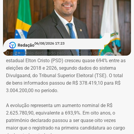
sofria do ex-marido, o empresário e ex-diplomata Sérgio
Schiller Thompson-Flores. Em setembro do ano seguinte,
a Justiça do Rio o condenou a três anos de prisão em
regime semiaberto.
Em conversa com o TEMPO REAL RJ, Cristiane analisa o
06/08/2026 17:23
Redação
que ainda falta às mulheres na hora de denunciar os
O patrimônio declarado pelo candidato a deputado
companheiros por violência doméstica.
estadual Elton Cristo (PSD) cresceu quase 694% entre as
eleições de 2018 e 2026, segundo dados do sistema
“Creio que duas coisas ainda impedem as mulheres de
Divulgaand, do Tribunal Superior Eleitoral (TSE). O total
seguirem adiante nesta batalha. A vergonha e o medo.
de bens informados passou de R$ 378.419,10 para R$
Porque é necessário ter mais do que coragem para seguir
3.004.200,00 no período.
adiante no enfrentamento à violência doméstica. Pois
muitas têm medo do agressor sob dois pontos de vista. O
A evolução representa um aumento nominal de R$
primeiro é o temor de continuar viva e estar ao lado do
2.625.780,90, equivalente a 693,9%. Em oito anos, o
agressor. E o outro é o que vai acontecer com ela depois
patrimônio declarado passou a ser quase oito vezes
que a denúncia for feita. Afinal, há o receio que alguma
maior que o registrado na primeira candidatura ao cargo
brecha legal permita que o agressor, de alguma forma,