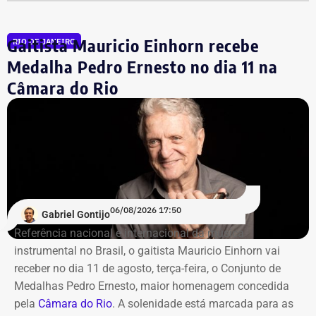
de Oliveira Filho, o “Careca” da Lava Jato,
conhecido por
transportar malas de dinheiro para o doleiro Alberto
Gaitista Mauricio Einhorn recebe
RIO DE JANEIRO
Youssef.
Medalha Pedro Ernesto no dia 11 na
Câmara do Rio
Mais de 20% da carteira
compremetida sob ‘risco de default’
De acordo com o relatório de auditoria do TCE-RJ, os R$
59,6 milhões alocados no Banco Master entre junho e
julho de 2024 representavam mais de 20% de toda a
carteira de investimentos do Itaprevi. A equipe técnica do
06/08/2026 17:50
Gabriel Gontijo
Tribunal classificou o processo decisório como
Referência nacional e internacional da música
“negligente e temerário”.
instrumental no Brasil, o gaitista Mauricio Einhorn vai
receber no dia 11 de agosto, terça-feira, o Conjunto de
Entre os principais pontos apontados pela auditoria
Medalhas Pedro Ernesto, maior homenagem concedida
estão:
pela
Câmara do Rio
. A solenidade está marcada para as