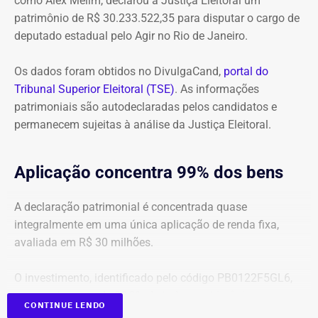
como Alex Melim, declarou à Justiça Eleitoral um
cobra R$ 778,9 mil de multa civil e R$ 11,9 milhões por
patrimônio de R$ 30.233.522,35 para disputar o cargo de
danos morais coletivos.
deputado estadual pelo Agir no Rio de Janeiro.
Com informações do colunista Lauro Jardim, do jornal “O
Globo”
Os dados foram obtidos no DivulgaCand,
portal do
Tribunal Superior Eleitoral (TSE)
. As informações
patrimoniais são autodeclaradas pelos candidatos e
permanecem sujeitas à análise da Justiça Eleitoral.
Aplicação concentra 99% dos bens
A declaração patrimonial é concentrada quase
integralmente em uma única aplicação de renda fixa,
avaliada em R$ 30 milhões.
O investimento, identificado pelo código PB0122F5GL6,
representa cerca de 99,2% de todo o patrimônio
CONTINUE LENDO
informado À Justiça Eleitoral.