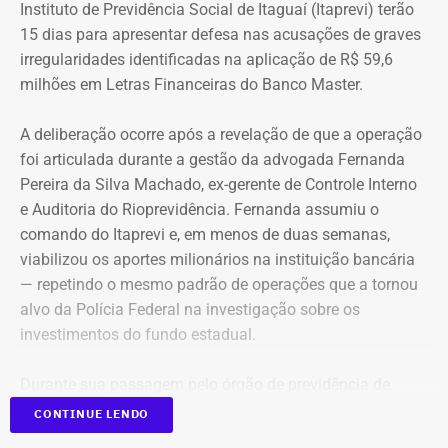
Instituto de Previdência Social de Itaguaí (Itaprevi) terão
15 dias para apresentar defesa nas acusações de graves
irregularidades identificadas na aplicação de R$ 59,6
milhões em Letras Financeiras do Banco Master.
A deliberação ocorre após a revelação de que a operação
foi articulada durante a gestão da advogada Fernanda
Pereira da Silva Machado, ex-gerente de Controle Interno
e Auditoria do Rioprevidência. Fernanda assumiu o
comando do Itaprevi e, em menos de duas semanas,
Declaração de bens de Alex Melim em 2026 — Foto:
viabilizou os aportes milionários na instituição bancária
Reprodução/Divulgacand
— repetindo o mesmo padrão de operações que a tornou
alvo da Polícia Federal na investigação sobre os
investimentos do fundo estadual.
Durante sua passagem pelo órgão de previdência de
Itaguaí, a ex-gerente do Rioprevidência também
nomeou
CONTINUE LENDO
para a estrutura interna o ex-policial federal Jayme Alves