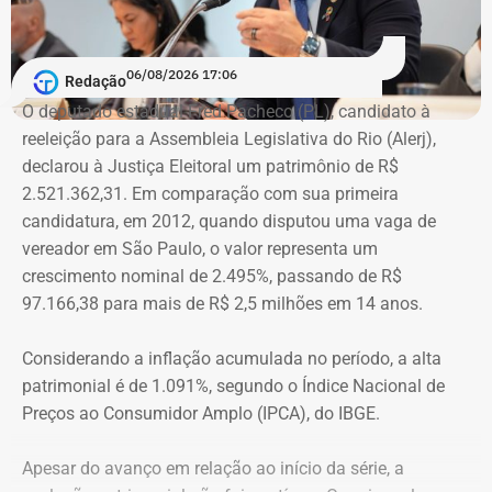
que atuem com as mulheres que são vítimas de
agressões”, argumentou.
06/08/2026 17:06
Redação
Na declaração apresentada em 2018, quando terminou a
A atriz foi a primeira mulher a receber o benefício do
O deputado estadual Fred Pacheco (PL), candidato à
eleição como suplente, Elton Cristo informou possuir três
“botão do pânico”, ferramenta criada em 2019 pela
reeleição para a Assembleia Legislativa do Rio (Alerj),
veículos, um consórcio não contemplado e depósitos em
Polícia Militar do Rio. O objeto é conectado a uma
declarou à Justiça Eleitoral um patrimônio de R$
conta corrente, totalizando R$ 378,4 mil.
tornozeleira eletrônica usada pelo agressor. Em caso de
2.521.362,31. Em comparação com sua primeira
aproximação, a central de monitoramento é acionada e
candidatura, em 2012, quando disputou uma vaga de
Quatro anos depois, nas eleições de 2022, quando voltou
entra em contato com a vítima e o agressor por telefone.
vereador em São Paulo, o valor representa um
a disputar uma vaga na Assembleia Legislativa (Alerj) e
crescimento nominal de 2.495%, passando de R$
novamente ficou como suplente, o patrimônio declarado
97.166,38 para mais de R$ 2,5 milhões em 14 anos.
saltou para R$ 1.658.540,00. Na ocasião, os bens
passaram a incluir um apartamento avaliado em R$ 560
Considerando a inflação acumulada no período, a alta
mil, uma chácara de R$ 400 mil, dois veículos que
patrimonial é de 1.091%, segundo o Índice Nacional de
somavam R$ 647,3 mil e participações societárias em
Preços ao Consumidor Amplo (IPCA), do IBGE.
empresas do ramo de alimentação.
Apesar do avanço em relação ao início da série, a
Em 2024, quando foi eleito vereador da cidade de Nova