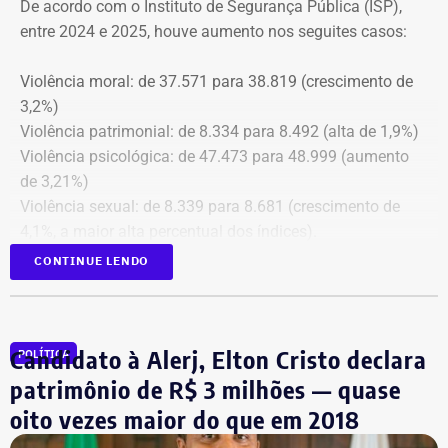
De acordo com o Instituto de Segurança Pública (ISP),
apuração de possíveis ilícitos nas esferas cível e criminal,
entre 2024 e 2025, houve aumento nos seguites casos:
e à Secretaria de Regime Próprio e Complementar do
Ministério da Previdência Social.
Violência moral: de 37.571 para 38.819 (crescimento de
3,2%)
Violência patrimonial: de 8.334 para 8.492 (alta de 1,9%)
Violência psicológica: de 47.473 para 48.999 (aumento
de 3,21%)
Violência sexual: de 8.339 para 8.681 (crescimento de
4,1%, a maior alta percentual dos índices).
A única estatística que apresentou queda foi a de
CONTINUE LENDO
violência física, que passou de 43.743 em 2024 para
43.307 registros no ano seguinte, uma baixa de 1%.
Todas as informações constam na página
ISP Mulher
.
Candidato à Alerj, Elton Cristo declara
POLÍTICA
Símbolo dessa batalha, a atriz e jornalista Cristiane
patrimônio de R$ 3 milhões — quase
Machado vivenciou essa realidade em 2018, quando se
oito vezes maior do que em 2018
tornou conhecida do público ao filmar as agressões que