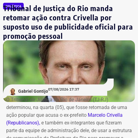
Julio Lopes
R$ 210.642,00*
Tribunal de Justiça do Rio manda
POLÍTICA
Dr. Luizinho
R$ 150.000,00
retomar ação contra Crivella por
Leniel Borel
R$ 104.500,00
suposto uso de publicidade oficial para
*Valor correspondente à soma de R$ 122.642,00 em espécie
promoção pessoal
convertidos de dólar e R$ 88.000,00 em reais declarados em dinheiro
vivo.
Os dados são públicos e ficam disponíveis para consulta
no sistema DivulgaCandContas, do TSE.
07/08/2026 17:37
Gabriel Gontijo
O Tribunal de Justiça do Rio de Janeiro (TJ-RJ)
determinou, na quarta (05), que fosse retomada de uma
ação popular que acusa o ex-prefeito
Marcelo Crivella
(Republicanos),
e também ex-integrantes que fizeram
parte da equipe de administração dele, de usar a estrutura