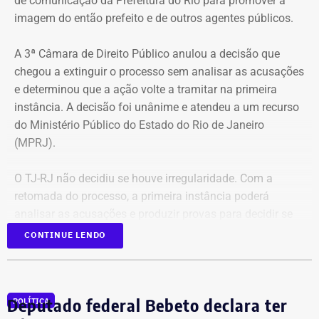
de comunicação da Prefeitura do Rio para promover a
imagem do então prefeito e de outros agentes públicos.
A 3ª Câmara de Direito Público anulou a decisão que
chegou a extinguir o processo sem analisar as acusações
e determinou que a ação volte a tramitar na primeira
instância. A decisão foi unânime e atendeu a um recurso
do Ministério Público do Estado do Rio de Janeiro
(MPRJ).
O TJ-RJ não decidiu se houve irregularidade. Com a
retomada do processo, a primeira instância poderá
analisar as acusações e produzir provas para decidir se
houve uso indevido da publicidade oficial.
CONTINUE LENDO
Advogado apresentou Ação Popular
Deputado federal Bebeto declara ter
POLÍTICA
A ação popular, apresentada pelo advogado Fernando