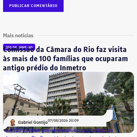
Mais notícias
Comissão da Câmara do Rio faz visita
RIO DE JANEIRO
às mais de 100 famílias que ocuparam
antigo prédio do Inmetro
07/08/2026 20:09
Gabriel Gontijo
As 120 famílias que ocuparam o antigo prédio do