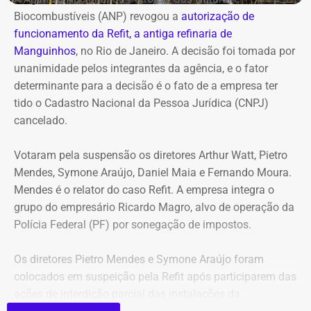
R$ 2,35 milhões
Biocombustíveis (ANP) revogou a
autorização de
funcionamento da Refit, a antiga refinaria de
Entre os bens declarados também estão um Mercedes-
Manguinhos
, no Rio de Janeiro. A decisão foi tomada por
Benz AMG G63, avaliado em R$ 2,35 milhões, um
unanimidade pelos integrantes da agência, e o fator
Volkswagen Passat de R$ 115 mil, R$ 709 mil em “bens
determinante para a decisão é o fato de a empresa ter
móveis de uso pessoal” e R$ 35 mil em dinheiro em
tido o Cadastro Nacional da Pessoa Jurídica (CNPJ)
espécie.
cancelado.
Votaram pela suspensão os diretores Arthur Watt, Pietro
Mendes, Symone Araújo, Daniel Maia e Fernando Moura.
Mendes é o relator do caso Refit. A empresa integra o
grupo do empresário Ricardo Magro, alvo de operação da
Polícia Federal (PF) por sonegação de impostos.
Os diretores Pietro Mendes e Symone Araújo foram
colocados em suspeição pela Refit após participarem das
ações de interdição parcial das instalações da