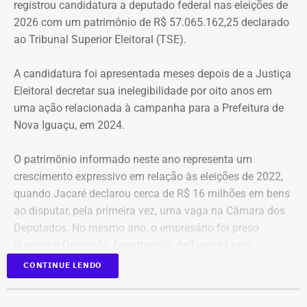
registrou candidatura a deputado federal nas eleições de
que eu entrei no MLB nunca faltou comida. Só o que falta
2026 com um patrimônio de R$ 57.065.162,25 declarado
mesmo é um teto, um lar para morar. Queremos fazer
ao Tribunal Superior Eleitoral (TSE).
valer um direito constitucional que nunca foi cumprido”
A candidatura foi apresentada meses depois de a Justiça
A Central de Movimentos Populares do Rio de Janeiro
Eleitoral decretar sua inelegibilidade por oito anos em
(CMPRJ) emitiu nota de apoio e solidariedade e lembrou
uma ação relacionada à campanha para a Prefeitura de
que as famílias lutam há anos pelo direito à moradia com
Nova Iguaçu, em 2024.
organização e resistência.
O patrimônio informado neste ano representa um
“Sabemos que a moradia é a base de tudo. Quando um
crescimento expressivo em relação às eleições de 2022,
movimento ocupa um imóvel abandonado ou
quando Jacaré declarou cerca de R$ 16 milhões em bens
subutilizado, mais do que dar um teto, o que já é
ao disputar, pela primeira vez, uma vaga na Câmara dos
fundamental, ele devolve esperança e perspectiva de vida
Deputados. No mesmo ano, o empresário foi preso
para centenas de pessoas, sobretudo para as crianças”,
durante a Operação Apanthropía, deflagrada pelo
destacou.
Ministério Público do Rio de Janeiro (MPRJ), que
CONTINUE LENDO
investigou um esquema de corrupção na Prefeitura de
Moradores da Rua Santa Alexandrina
Itatiaia, no Sul Fluminense.