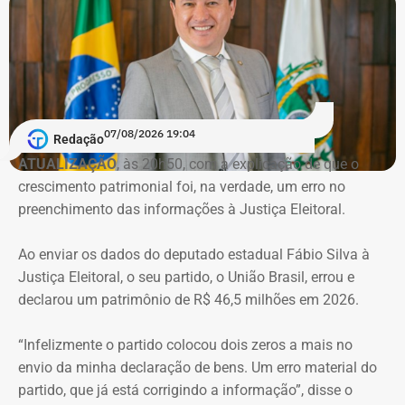
esquema de desvios de recursos públicos durante a
pandemia de Covid-19. Conforme a denúncia do MP, uma
empresa ligada ao empresário teria sido utilizada em
movimentações financeiras investigadas no caso.
Declaração de bens do deputado Rafael Nobre em 2022 — Foto:
Reprodução/Divulgacand
07/08/2026 19:04
Redação
ATUALIZAÇÃO
, às 20h50, com a explicação de que o
crescimento patrimonial foi, na verdade, um erro no
Imóvel de Eduardo Bolsonaro será leiloado por um valor 36% menor ao que
preenchimento das informações à Justiça Eleitoral.
vale originalmente — Foto: REprodução/Google Maps.
Ao enviar os dados do deputado estadual Fábio Silva à
O apartamento que vai à leilão fica na Avenida Pasteu e
Justiça Eleitoral, o seu partido, o União Brasil, errou e
tem cerca de 101 metros quadrados. O imóvel se
declarou um patrimônio de R$ 46,5 milhões em 2026.
encontra no terceiro andar de um edifício de frente para a
Baía de Guanabara.
“Infelizmente o partido colocou dois zeros a mais no
envio da minha declaração de bens. Um erro material do
A Caixa Econômica tentou intimar pessoalmente o ex-
partido, que já está corrigindo a informação”, disse o