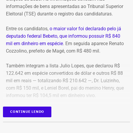
algo que nunca foi feito, de acordo com a investigação.
informações de bens apresentadas ao Tribunal Superior
Eleitoral (TSE) durante o registro das candidaturas.
*Com informações do blog do Octávio Guedes, do portal
g1
Entre os candidatos,
o maior valor foi declarado pelo já
deputado federal Bebeto, que informou possuir R$ 840
mil em dinheiro em espécie
. Em seguida aparece Renato
Cozzolino, prefeito de Magé, com R$ 480 mil.
Também integram a lista Julio Lopes, que declarou R$
122.642 em espécie convertidos de dólar e outros R$ 88
mil em reais — totalizando R$ 210.642 —, Dr. Luizinho,
com R$ 150 mil, e Leniel Borel, pai do menino Henry, que
informou ter R$ 104,5 mil em dinheiro vivo.
Candidato
Valor declarado em
CONTINUE LENDO
Bebeto
R$ 840.000,00
Renato Cozzolino
R$ 480.000,00