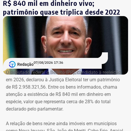
R$ 840 mil em dinheiro vivo;
Lyra Reis, aléga que a gestão Crivella usou perfis oficiais
patrimônio quase triplica desde 2022
da prefeitura em redes sociais, no Diário Oficial do
Município e em outros canais institucionais para divulgar
conteúdos que, segundo ação, iam além da informação
do poder público e promoviam pessoalmente o então
prefeito e integrantes do governo.
A acusação afirma que esses canais passaram a
07/08/2026 17:36
apresentar Crivella como responsável direto por obras,
Redação
serviços e programas públicos. Um exemplo disso,
O deputado federal o Bebeto (PP), candidato à reeleição
segundo a Ação Popular, foram as publicações em que
em 2026, declarou à Justiça Eleitoral ter um patrimônio
Crivella aparece anunciando entregas de obras e
de R$ 2.958.321,56. Entre os bens informados, chama
reformas de praças, além de mensagens em primeira
atenção a existência de R$ 840 mil em dinheiro em
pessoa, como: “Estamos aqui recuperando os aparelhos
espécie, valor que representa cerca de 28% do total
da praça”.
declarado pelo parlamentar.
*Com informações do g1
A relação de bens reúne ainda imóveis em municípios
como Nova Iguaçu, São João de Meriti, Cabo Frio, Arraial