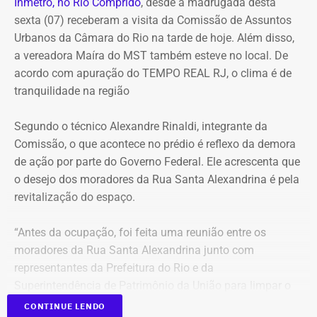
Inmetro, no Rio Comprido
, desde a madrugada desta
sexta (07) receberam a visita da Comissão de Assuntos
Urbanos da Câmara do Rio na tarde de hoje. Além disso,
a vereadora Maíra do MST também esteve no local. De
acordo com apuração do TEMPO REAL RJ, o clima é de
tranquilidade na região
Segundo o técnico Alexandre Rinaldi, integrante da
Comissão, o que acontece no prédio é reflexo da demora
de ação por parte do Governo Federal. Ele acrescenta que
o desejo dos moradores da Rua Santa Alexandrina é pela
revitalização do espaço.
“Antes da ocupação, foi feita uma reunião entre os
moradores da Rua Santa Alexandrina junto com
representantes da Prefeitura do Rio e da
Superintendência de Patrimônio da União para limpar o
terreno até passar para o Arquivo Nacional. Mas o
CONTINUE LENDO