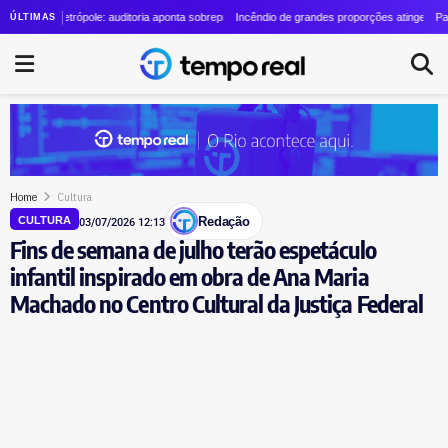
 Cozzolino cresce quase 24 vezes em quatro anos
io Metrópole: auditoria aponta sobrepreço de R$ 20 milhões em contrato de R$ 56 milhões
Incêndio de grandes proporções atinge o Parque Es
Patrimônio
ÚLTIMAS
Home
Cultura
Redação
CULTURA
03/07/2026 12:13
Fins de semana de julho terão espetáculo
infantil inspirado em obra de Ana Maria
Machado no Centro Cultural da Justiça Federal