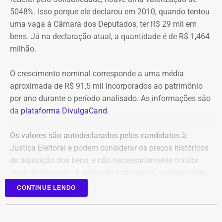
para os bombeiros possam atuar no combate às chamas.
confiabilidade das informações produzidas. O relatório
5048%. Isso porque ele declarou em 2010, quando tentou
foi encaminhado ao Ministério Público, ao Tribunal de
uma vaga à Câmara dos Deputados, ter R$ 29 mil em
Equipes do quartel do Grajaú do Corpo de Bombeiros
Contas e ao Conselho Administrativo de Defesa
bens. Já na declaração atual, a quantidade é de R$ 1,464
seguem no local trabalhando para controlar o incêndio.
Econômica (Cade).
milhão.
Até o momento, não há informação sobre feridos.
Também não se sabe o que causou o incêndio na área.
O crescimento nominal corresponde a uma média
Nova gestão amplia pente-fino no
aproximada de R$ 91,5 mil incorporados ao patrimônio
instituto
por ano durante o período analisado. As informações são
da
plataforma DivulgaCand
.
As novas suspeitas surgem menos de um mês após o
Instituto Rio Metrópole ser alvo de uma operação do
Os valores são autodeclarados pelos candidatos à
Ministério Público que investigou um suposto esquema
Justiça Eleitoral e podem considerar os preços históricos
de desvio de recursos públicos de aproximadamente R$
de aquisição dos bens, e não necessariamente o valor
86 milhões.
atual de mercado. A evolução patrimonial, isoladamente,
não representa indício de irregularidade.
CONTINUE LENDO
Na ocasião, seis pessoas foram presas, entre elas o então
presidente do instituto, David Perini Vermelho, o diretor de
Planejamento e Projetos, Maurício Silva, e o procurador