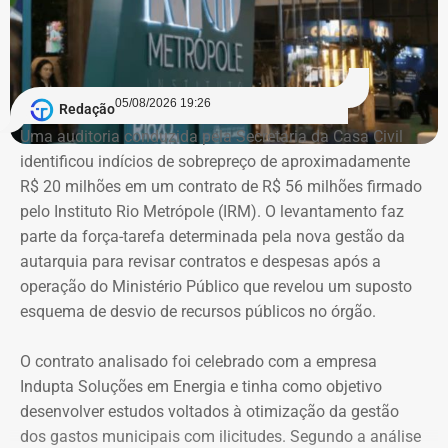
97.555,75.
As declarações de bens são prestadas pelos próprios
candidatos à Justiça Eleitoral e podem considerar os
05/08/2026 19:26
Redação
valores históricos de aquisição dos bens, e não
Uma auditoria conduzida pela Secretaria da Casa Civil
necessariamente seus preços de mercado.
identificou indícios de sobrepreço de aproximadamente
R$ 20 milhões em um contrato de R$ 56 milhões firmado
O crescimento patrimonial, por si só, não indica a
pelo Instituto Rio Metrópole (IRM). O levantamento faz
existência de irregularidades.
parte da força-tarefa determinada pela nova gestão da
autarquia para revisar contratos e despesas após a
operação do Ministério Público que revelou um suposto
esquema de desvio de recursos públicos no órgão.
O contrato analisado foi celebrado com a empresa
Indupta Soluções em Energia e tinha como objetivo
desenvolver estudos voltados à otimização da gestão
dos gastos municipais com ilicitudes. Segundo a análise