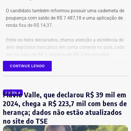
O candidato também informou possuir uma caderneta de
poupança com saldo de R$ 7.487,18 e uma aplicação de
renda fixa de R$ 14,37.
Entre os itens declarados, chama atenção a existência de
dois depósitos bancários em conta corrente no país, cada
um no valor de R$ 1, totalizando R$ 2 em recursos
mantidos em contas correntes.
CONTINUE LENDO
A tenente-coronel da Polícia Militar Erigreyce Monteiro
(Novo), vice na chapa de Marinho, declarou R$ 515 mil
em bens, relativos a um apartamento.
Flávio Valle, que declarou R$ 39 mil em
POLÍTICA
2024, chega a R$ 223,7 mil com bens de
herança; dados não estão atualizados
no site do TSE