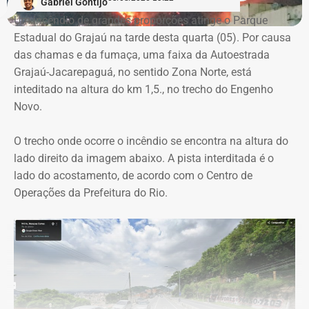
Gabriel Gontijo
empresas concorrentes, além de falhas na elaboração do
Um incêndio de grandes proporções atinge o Parque
termo de referência.
Estadual do Grajaú na tarde desta quarta (05). Por causa
das chamas e da fumaça, uma faixa da Autoestrada
Outro ponto que chamou a atenção dos técnicos foi a
Grajaú-Jacarepaguá, no sentido Zona Norte, está
ausência de critérios objetivos para justificar a
inteditado na altura do km 1,5., no trecho do Engenho
contratação da equipe prevista. Em uma das fases do
Novo.
projeto, o contrato estimava a atuação de 76
profissionais durante 12 meses, com remuneração média
O trecho onde ocorre o incêndio se encontra na altura do
superior a R$ 28 mil. Em alguns casos, como o de
lado direito da imagem abaixo. A pista interditada é o
consultores especializados, os valores chegavam a quase
lado do acostamento, de acordo com o Centro de
R$ 75 mil por profissional, sem que houvesse justificativa
Operações da Prefeitura do Rio.
técnica para esse dimensionamento.
Serviços pagos teriam reaproveitado
dados já existentes
O relatório também questiona a efetiva entrega dos