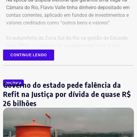
Câmara do Rio, Flavio Valle tinha dinheiro depositado em
contas correntes, aplicado em fundos de investimentos e
valores creditados como “outros bens e valores”.
Ex-subprefeito da Zona Sul do Rio na gestão de Eduardo
Paes (PSD), o vereador foi o parlamentar mais jovem
eleito na última legislatura da Câmara e agora disputa,
CONTINUE LENDO
pela primeira vez, o cargo de deputado estadual.
Governo do estado pede falência da
POLÍTICA
Refit na Justiça por dívida de quase R$
26 bilhões