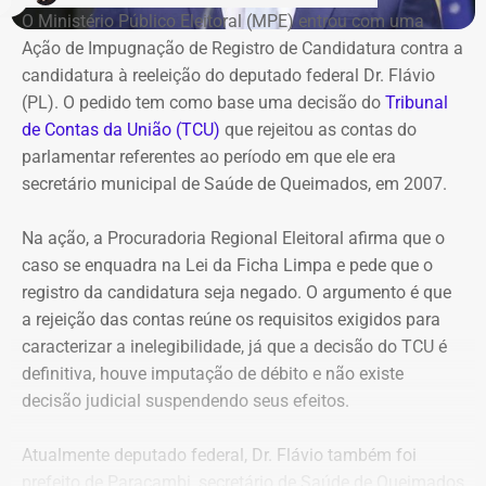
O Ministério Público Eleitoral (MPE) entrou com uma
Ação de Impugnação de Registro de Candidatura contra a
Refit não teria honrado os
candidatura à reeleição do deputado federal Dr. Flávio
pagamentos
(PL). O pedido tem como base uma decisão do
Tribunal
de Contas da União (TCU)
que rejeitou as contas do
O governo também sustenta que os responsáveis pela
parlamentar referentes ao período em que ele era
Refit descumpriram o parcelamento especial firmado
secretário municipal de Saúde de Queimados, em 2007.
para quitar débitos tributários. Conforme a PGE, as
parcelas deixaram de ser pagas por mais de 90 dias,
Na ação, a Procuradoria Regional Eleitoral afirma que o
situação que, segundo a legislação, autoriza o
caso se enquadra na Lei da Ficha Limpa e pede que o
cancelamento do acordo e a decretação da falência.
registro da candidatura seja negado. O argumento é que
a rejeição das contas reúne os requisitos exigidos para
Outro ponto destacado é que, mesmo após aderir ao
caracterizar a inelegibilidade, já que a decisão do TCU é
parcelamento, a empresa teria acumulado mais de R$ 1,8
definitiva, houve imputação de débito e não existe
bilhão em novos débitos com o Estado. Segundo a
decisão judicial suspendendo seus efeitos.
Procuradoria, esse montante supera em mais do que o
dobro o valor pago durante a vigência do acordo,
Atualmente deputado federal, Dr. Flávio também foi
evidenciando que o benefício não foi suficiente para
prefeito de Paracambi, secretário de Saúde de Queimados