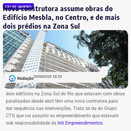
Marcelo Lopes da Silva
. Todos acabaram afastados de
Nova construtora assume obras do
RIO DE JANEIRO
suas funções após a operação.
Edifício Mesbla, no Centro, e de mais
dois prédios na Zona Sul
Desde então, a presidência interina do IRM passou a ser
exercida pelo secretário Roberto Leão, que determinou a
realização de uma auditoria completa nas contas e
Declaração de Lauro Boto em 2026 — Foto: Reprodução/DivulgaCand
contratos da autarquia. O prazo estabelecido para
conclusão dos trabalhos é de 60 dias.
Segundo a atual gestão, os levantamentos preliminares
indicam que o instituto vinha sendo utilizado para
05/08/2026 18:29
Redação
descentralizar recursos públicos por meio de
O tradicional Edifício Mesbla, no Centro do Rio, e mais
contratações com baixo nível de controle, aproveitando a
dois edifícios na Zona Sul do Rio que estavam com obras
maior flexibilidade financeira conferida à natureza
paralisadas desde abril têm uma nova contrutora para
jurídica da autarquia.
dar sequência nas intervenções. Trata´se da do Grupo
CTV, que vai assumir os empreendimento que estavam
COM INFORMAÇÕES DO RJ2/TV GLOBO
sob responsabilidade da
Inti Empreendimentos
.
Declaração de Lauro Boto em 2010 — Foto: Reprodução/DivulgaCand