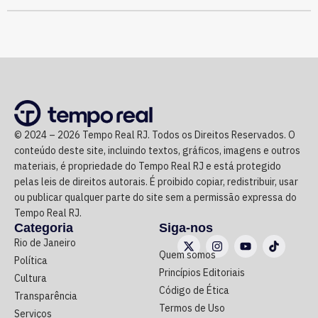
vai analisar a ação e a defesa do parlamentar antes de
Reconhecimento de dívidas
decidir se mantém ou não o registro da candidatura.
milionárias
O levantamento aponta débitos reconhecidos que variam
de pequenas indenizações por insumos até valores
milionários para gestão e assistência hospitalar.
© 2024 – 2026 Tempo Real RJ. Todos os Direitos Reservados. O
O maior montante individual figura no TAC nº 2252/2026,
conteúdo deste site, incluindo textos, gráficos, imagens e outros
com a empresa Bravo Assessoria e Serviços Empresariais
materiais, é propriedade do Tempo Real RJ e está protegido
Ltda., no valor de R$ 5.011.009,23, relativo a serviços de
pelas leis de direitos autorais. É proibido copiar, redistribuir, usar
apoio administrativo, operacional e assistencial no
ou publicar qualquer parte do site sem a permissão expressa do
Hospital Estadual Roberto Chabo.
Tempo Real RJ.
Categoria
Siga-nos
Rio de Janeiro
Também se destacam os pagamentos indenizatórios à
Quem somos
Política
4ID Médicos Associados (TAC nº 2190/2026, no valor de
Princípios Editoriais
Cultura
R$ 2.654.377,06) e à Daflon Atendimentos Médicos Ltda.
Código de Ética
Transparência
(TAC nº 2246/2026, no valor de R$ 2.636.944,06), ambos
Termos de Uso
Serviços
para serviços médicos prestados no Hospital Regional do