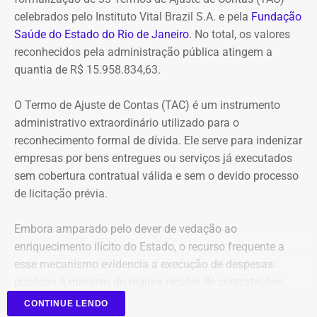
pelo deputado.
celebrados pelo Instituto Vital Brazil S.A. e pela
Fundação
Saúde do Estado do Rio de Janeiro
. No total, os valores
O acórdão também determinou que Dr. Flávio devolva
reconhecidos pela administração pública atingem a
quatro valores, que somam R$ 13.112,09, sem
quantia de R$ 15.958.834,63.
atualização monetária.
O Termo de Ajuste de Contas (TAC) é um instrumento
A Procuradoria cita ainda que o Tribunal concluiu que o
administrativo extraordinário utilizado para o
deputado participou da gestão desses recursos,
reconhecimento formal de dívida. Ele serve para indenizar
autorizando transferências para contas da prefeitura e
empresas por bens entregues ou serviços já executados
pagamentos por cheque que permaneceram sem
sem cobertura contratual válida e sem o devido processo
documentação comprobatória. Também destaca que Dr.
de licitação prévia.
Flávio foi notificado sobre as irregularidades em
diferentes ocasiões, mas não apresentou os documentos
Embora amparado pelo dever de vedação ao
exigidos.
enriquecimento ilícito do Estado, o recurso frequente a
esse mecanismo evidencia a execução de despesas
Para o Ministério Público, esses fatos configuram uma
públicas à margem do regime regular de contratações.
hipótese de inelegibilidade prevista na Lei da Ficha
Limpa. A palavra final, no entanto, será do TRE-RJ, que
CONTINUE LENDO