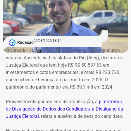
Bens declarados por André Marinho (Novo) à Justiça Eleitoral — Foto:
05/08/2026 18:14
Redação
Reprodução/Divulgacand
O vereador Flávio Valle (PSD), que tenta conseguir uma
vaga na Assembleia Legislativa do Rio (Alerj), declarou à
Justiça Eleitoral que tem hoje R$ R$ 50.537,63 em
investimentos e cotas empresariais; e mais R$ 223.720
que recebeu de herança do pai, morto em 2025. O
patrimônio do parlamentar era R$ 39,1 mil em 2024.
Provavelmente por um erro de atualização, a
plataforma
de Divulgação de Dados dos Candidatos, a Divulgand da
Justiça Eleitoral
, relata a ausência de bens do candidato.
Na época da disputa eleitoral que garantiu uma vaga na