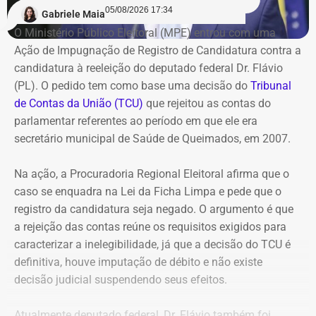
05/08/2026 17:34
recuperação da empresa.
Gabriele Maia
O Ministério Público Eleitoral (MPE) entrou com uma
Ação de Impugnação de Registro de Candidatura contra a
Refit não teria honrado os
candidatura à reeleição do deputado federal Dr. Flávio
pagamentos
(PL). O pedido tem como base uma decisão do
Tribunal
de Contas da União (TCU)
que rejeitou as contas do
O governo também sustenta que os responsáveis pela
parlamentar referentes ao período em que ele era
Refit descumpriram o parcelamento especial firmado
secretário municipal de Saúde de Queimados, em 2007.
para quitar débitos tributários. Conforme a PGE, as
parcelas deixaram de ser pagas por mais de 90 dias,
Na ação, a Procuradoria Regional Eleitoral afirma que o
situação que, segundo a legislação, autoriza o
caso se enquadra na Lei da Ficha Limpa e pede que o
cancelamento do acordo e a decretação da falência.
registro da candidatura seja negado. O argumento é que
a rejeição das contas reúne os requisitos exigidos para
Outro ponto destacado é que, mesmo após aderir ao
caracterizar a inelegibilidade, já que a decisão do TCU é
parcelamento, a empresa teria acumulado mais de R$ 1,8
definitiva, houve imputação de débito e não existe
bilhão em novos débitos com o Estado. Segundo a
decisão judicial suspendendo seus efeitos.
Procuradoria, esse montante supera em mais do que o
dobro o valor pago durante a vigência do acordo,
Atualmente deputado federal, Dr. Flávio também foi