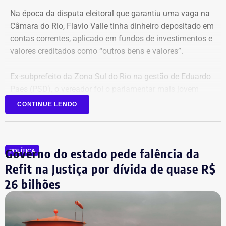
Na época da disputa eleitoral que garantiu uma vaga na
Câmara do Rio, Flavio Valle tinha dinheiro depositado em
contas correntes, aplicado em fundos de investimentos e
valores creditados como “outros bens e valores”.
Ex-subprefeito da Zona Sul do Rio na gestão de Eduardo
Paes (PSD), o vereador foi o parlamentar mais jovem
eleito na última legislatura da Câmara e agora disputa,
CONTINUE LENDO
pela primeira vez, o cargo de deputado estadual.
Governo do estado pede falência da
POLÍTICA
Refit na Justiça por dívida de quase R$
26 bilhões