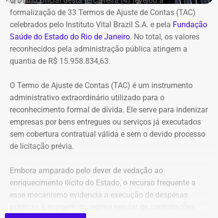
O Diário Oficial desta terça-feira (4) revelou a
de 2024, quando o tribunal rejeitou o recurso apresentado
formalização de 33 Termos de Ajuste de Contas (TAC)
pelo deputado.
celebrados pelo Instituto Vital Brazil S.A. e pela
Fundação
Saúde do Estado do Rio de Janeiro
. No total, os valores
O acórdão também determinou que Dr. Flávio devolva
reconhecidos pela administração pública atingem a
quatro valores, que somam R$ 13.112,09, sem
quantia de R$ 15.958.834,63.
atualização monetária.
O Termo de Ajuste de Contas (TAC) é um instrumento
A Procuradoria cita ainda que o Tribunal concluiu que o
administrativo extraordinário utilizado para o
deputado participou da gestão desses recursos,
reconhecimento formal de dívida. Ele serve para indenizar
autorizando transferências para contas da prefeitura e
empresas por bens entregues ou serviços já executados
pagamentos por cheque que permaneceram sem
sem cobertura contratual válida e sem o devido processo
documentação comprobatória. Também destaca que Dr.
de licitação prévia.
Flávio foi notificado sobre as irregularidades em
diferentes ocasiões, mas não apresentou os documentos
Embora amparado pelo dever de vedação ao
exigidos.
enriquecimento ilícito do Estado, o recurso frequente a
esse mecanismo evidencia a execução de despesas
Para o Ministério Público, esses fatos configuram uma
públicas à margem do regime regular de contratações.
hipótese de inelegibilidade prevista na Lei da Ficha