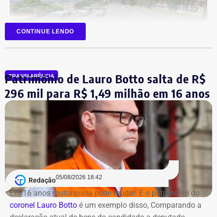
O relatório também questiona a efetiva entrega dos
serviços contratados. Segundo a auditoria, uma das
etapas consistiu apenas na reorganização de
CONTINUE LENDO
informações já disponíveis, sem produção intelectual
Trecho da Grajaú-Jacarepaguá onde ocorre o incêndio — Foto:
inédita, o que teria gerado um custo de quase R$ 1,5
Reprodução/Goggle Street Views.
milhão.
Patrimônio de Lauro Botto salta de R$
TRANSPARÊNCIA
De acordo com o
Corpo de Bombeiros
. a corporação foi
296 mil para R$ 1,49 milhão em 16 anos
Em outra fase, a empresa recebeu quase R$ 6 milhões
acionada por volta das 16h46. Inicialmente, eram dois
para sistematizar dados que já constavam em faturas de
focos de incêndio próximos um do outro. Mas por causa
energia elétrica de municípios da Baixada Fluminense e
da velocidade com a qual as chamas se alastraram, até a
do interior do estado. A partir dessas informações foram
publicação desta reportagem, ambos os focos se
produzidas apresentações gráficas, enquanto a etapa de
tornaram em um só.
campo teria vistoriado apenas 0,5% dos imóveis
previstos, sob a justificativa de falta de autorização para
Apesar da interdição de um trecho da via, ainda de
acesso.
05/08/2026 18:42
Redação
acordo com o Centro de Operações, não houve alterações
Em 16 anos muita coisa pode mudar. E o patrimônio do
na circulação de ônibus pela região. Ainda segundo o
Na avaliação dos auditores, o conjunto das evidências
coronel Lauro Botto
é um exemplo disso, Comparando a
COR, a interdição acontece pelo fato do acostamento ser
aponta indícios relevantes de irregularidades na execução