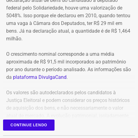
declaração atual de bens do candidado a deputado
estreito. Por isso uma faixa de rolamento está ocupada
e fiscalização contratual, além de fragilidades na
federal pelo Solidariedade, houve uma valorização de
para os bombeiros possam atuar no combate às chamas.
confiabilidade das informações produzidas. O relatório
5048%. Isso porque ele declarou em 2010, quando tentou
foi encaminhado ao Ministério Público, ao Tribunal de
uma vaga à Câmara dos Deputados, ter R$ 29 mil em
Equipes do quartel do Grajaú do Corpo de Bombeiros
Contas e ao Conselho Administrativo de Defesa
bens. Já na declaração atual, a quantidade é de R$ 1,464
seguem no local trabalhando para controlar o incêndio.
Econômica (Cade).
milhão.
Até o momento, não há informação sobre feridos.
Também não se sabe o que causou o fogo na área.
O crescimento nominal corresponde a uma média
Nova gestão amplia pente-fino no
aproximada de R$ 91,5 mil incorporados ao patrimônio
instituto
por ano durante o período analisado. As informações são
da
plataforma DivulgaCand
.
As novas suspeitas surgem menos de um mês após o
Instituto Rio Metrópole ser alvo de uma operação do
Os valores são autodeclarados pelos candidatos à
Ministério Público que investigou um suposto esquema
Justiça Eleitoral e podem considerar os preços históricos
de desvio de recursos públicos de aproximadamente R$
de aquisição dos bens, e não necessariamente o valor
86 milhões.
atual de mercado. A evolução patrimonial, isoladamente,
não representa indício de irregularidade.
CONTINUE LENDO
Na ocasião, seis pessoas foram presas, entre elas o então
presidente do instituto, David Perini Vermelho, o diretor de