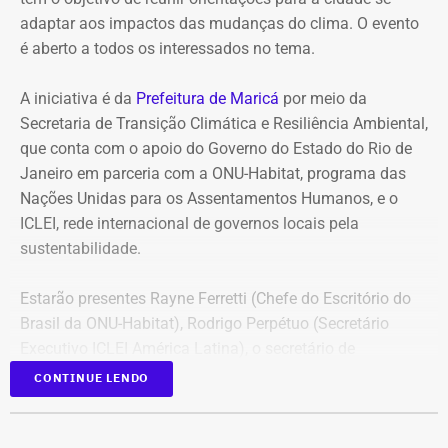
hábito de apostar.
adaptar aos impactos das mudanças do clima. O evento
é aberto a todos os interessados no tema.
Como forma de prevenção, o material reúne
recomendações práticas para evitar prejuízos financeiros,
A iniciativa é da
Prefeitura de Maricá
por meio da
apresenta a ferramenta oficial de autoexclusão das
Secretaria de Transição Climática e Resiliência Ambiental,
plataformas autorizadas e informa onde o consumidor
que conta com o apoio do Governo do Estado do Rio de
pode buscar orientação, atendimento e apoio psicológico.
Janeiro em parceria com a ONU-Habitat, programa das
Nações Unidas para os Assentamentos Humanos, e o
ICLEI, rede internacional de governos locais pela
Famílias gastaram mais de R$ 60
sustentabilidade.
milhões em apostas online
Estarão presentes Rayne Ferretti (Chefe do Escritório do
O Boletim Fiscal dos Estados Brasileiros divulgou no dia
Brasil da ONU-Habitat), Rodrigo Perpétuo (Secretário
6 de agosto um estudo que mostrou um gasto líquido de
Executivo ICLEI América Latina), o secretário de
R$ 62,5 bilhões das famílias brasileiras em plataformas
Resiliência e Mitigação Climática de Maricá, Doutor
CONTINUE LENDO
de apostas online. O levantamento chama de saída
Richard Seal, entre outros secretários e representantes do
líquida a diferença entre tudo o que os apostadores
poder público municipal.
colocaram nas plataformas de apostas e o dinheiro que