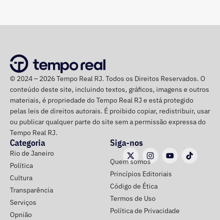
Coronel Busnello concorre pela primeira vez a um cargo
“O que se percebe é que o legado aconteceu de forma
majoritário. A candidatura é pelo Missão, partido que tem
parcial e lenta. Já nos aproximamos de praticamente dez
entre seus principais nomes ex-integrantes do Movimento
anos desde a Olimpíada, e ainda há questões relevantes
Brasil Livre (MBL).
a serem resolvidas”, observa.
A renovação da mobilidade urbana
© 2024 – 2026 Tempo Real RJ. Todos os Direitos Reservados. O
conteúdo deste site, incluindo textos, gráficos, imagens e outros
materiais, é propriedade do Tempo Real RJ e está protegido
Uma das novidades na cidade que a competição deixou
pelas leis de direitos autorais. É proibido copiar, redistribuir, usar
foi a implementação do sistema BRT. Os corredores
ou publicar qualquer parte do site sem a permissão expressa do
Transoeste, Transcarioca, Transolímpica e,
Tempo Real RJ.
posteriormente, Transbrasil, ampliaram a integração entre
Categoria
Siga-nos
diferentes regiões do Rio, nas zonas Norte e Oeste, além
Rio de Janeiro
Quem somos
de reduzirem o tempo de deslocamento da população.
Política
Princípios Editoriais
Cultura
Código de Ética
No Centro, o destaque foi a chegada do sistema de VLT,
Transparência
Termos de Uso
que contribuiu para a integração dos transportes na
Serviços
Política de Privacidade
região central e portuária, conectando diferentes modais.
Opnião