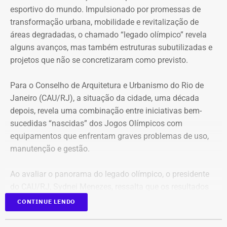
esportivo do mundo. Impulsionado por promessas de
primeira candidatura.
transformação urbana, mobilidade e revitalização de
áreas degradadas, o chamado “legado olímpico” revela
Nas duas eleições anteriores, Busnello tentou chegar à
alguns avanços, mas também estruturas subutilizadas e
Câmara dos Deputados, mas não foi eleito.
projetos que não se concretizaram como previsto.
De candidato a deputado pelo PSD
Para o Conselho de Arquitetura e Urbanismo do Rio de
Janeiro (CAU/RJ), a situação da cidade, uma década
de Eduardo Paes a adversário do ex-
depois, revela uma combinação entre iniciativas bem-
prefeito
sucedidas “nascidas” dos Jogos Olímpicos com
equipamentos que enfrentam graves problemas de uso,
A eleição de 2026 também coloca Busnello em uma
manutenção e gestão.
posição diferente das duas campanhas anteriores. Em
2022, ele disputou uma vaga de deputado federal pelo
Ao avaliar o panorama do legado olímpico, o presidente
PSD, partido de Eduardo Paes, que agora aparece como
do CAU/RJ, Sydnei Menezes, ressalta que os resultados
um de seus adversários na corrida pelo governo do
ainda estão abaixo do esperado para um projeto dessa
CONTINUE LENDO
estado.
magnitude.