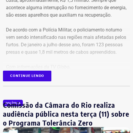
custa, aproximadamente, R$ 1,5 milhão. Sempre que
acontece alguma interrupção no fornecimento de energia,
são esses aparelhos que auxiliam na recuperação.
De acordo com a Polícia Militar, o policiamento noturno
vem sendo intensificado nas regiões mais afetadas pelos
furtos. De janeiro a julho desse ano, foram 123 pessoas
presas e quase 1,8 mil metros de cabos apreendidos.
Com informações da TV Globo.
CONTINUE LENDO
Comissão da Câmara do Rio realiza
POLÍTICA
audiência pública nesta terça (11) sobre
o Programa Tolerância Zero