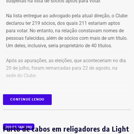
suspeitas na lista de sócios aptos para votar.
Na lista entregue ao advogado pela atual direção, o Clube
declarou ter 219 sócios, dos quais 211 estariam aptos
para votar. No entanto, na relação constavam nomes de
pessoas falecidas, além de sócios com mais de um título.
Um deles, inclusive, seria proprietário de 40 títulos.
Após as apurações, as eleições, que aconteceriam no dia
20 de julho, foram remarcadas para 22 de agosto, na
sede do Clube.
Nova eleição acontece após quase
CONTINUE LENDO
três décadas sob a mesma gestão
A decisão é resultado de uma ação movida
por dois
Furto de cabos em religadores da Light
sócios que denunciaram o cenário de deterioração e a
RIO DE JANEIRO