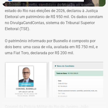
O Coronel Busnello, candidato do Missão ao governo do
estado do Rio nas eleições de 2026, declarou à Justiça
“Esse crescimento, na minha análise, também se deve ao
Eleitoral um patrimônio de R$ 950 mil. Os dados constam
fato de os teatros particulares serem bem caros. Então,
no DivulgaCandContas, sistema do Tribunal Superior
produções de todos os tamanhos, desde a pequena às
Eleitoral (TSE).
megaproduções, que algumas vezes vêm até com
patrocínio, lei de incentivo e apoio, se utilizam destes
O patrimônio informado por Busnello é composto por
espaços pelo fato de serem passivos de negociação com
dois bens: uma casa de vila, avaliada em R$ 750 mil, e
valores mais em conta”, analisa.
uma Fiat Toro, declarada por R$ 200 mil.
Em conversa com o TEMPO REAL RJ, Marta também cita
outro motivo para a ampliação do público. Maior
proximidade com os moradores de regiões periféricas.
“A democratização de acesso está sendo cobrada de
maneira mais incisiva, e isso também contribui para esse
aumento. Apresentações gratuitas em contrapartida à
possível cessão de espaço; ingressos bem mais em
Coronel da Polícia Militar do Rio de Janeiro, João
conta, já que existe um teto máximo de valor a ser