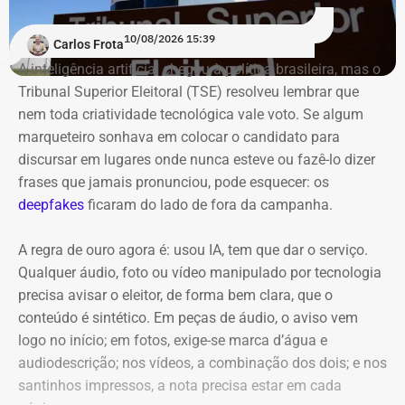
10/08/2026 15:39
Carlos Frota
A inteligência artificial chegou à política brasileira, mas o
Tribunal Superior Eleitoral (TSE) resolveu lembrar que
nem toda criatividade tecnológica vale voto. Se algum
marqueteiro sonhava em colocar o candidato para
discursar em lugares onde nunca esteve ou fazê-lo dizer
frases que jamais pronunciou, pode esquecer: os
deepfakes
ficaram do lado de fora da campanha.
A regra de ouro agora é: usou IA, tem que dar o serviço.
Qualquer áudio, foto ou vídeo manipulado por tecnologia
A aliança com o PL ficou pelo
precisa avisar o eleitor, de forma bem clara, que o
caminho
conteúdo é sintético. Em peças de áudio, o aviso vem
logo no início; em fotos, exige-se marca d’água e
audiodescrição; nos vídeos, a combinação dos dois; e nos
A Federação União Progressista, formada por União
santinhos impressos, a nota precisa estar em cada
Brasil e PP, estava no caminho de uma aliança com o PL