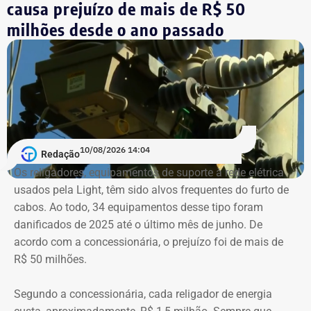
ausência de eleições desde 1998. A tradicional área de
causa prejuízo de mais de R$ 50
lazer com cerca de 12 mil metros quadrados tem vistas
milhões desde o ano passado
para o Cristo Redentor, Lagoa e Praia do Leblon.
O Clube foi fundado na década de 1970 e luta — há um
bom tempo — para superar uma crise institucional
prolongada.
Com informações do colunista Ancelmo Gois, do Jornal
10/08/2026 14:04
Redação
“O Globo”.
Os religadores, equipamentos de suporte à rede elétrica
usados pela Light, têm sido alvos frequentes do furto de
cabos. Ao todo, 34 equipamentos desse tipo foram
danificados de 2025 até o último mês de junho. De
acordo com a concessionária, o prejuízo foi de mais de
R$ 50 milhões.
Segundo a concessionária, cada religador de energia