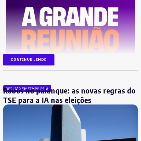
CONTINUE LENDO
Robôs no palanque: as novas regras do
OPINIÃO EM TEMPO REAL
TSE para a IA nas eleições