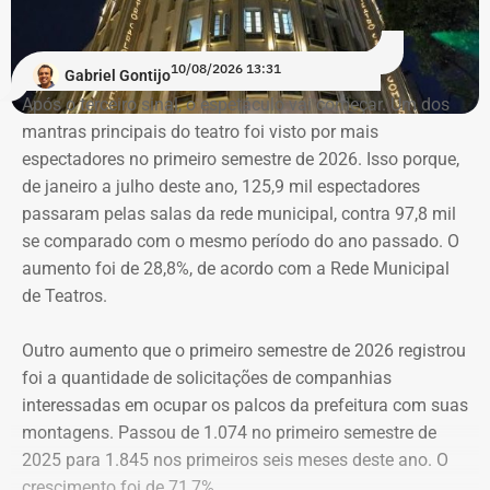
parlamentar.
Outros nomes que confirmaram presença na audiência
10/08/2026 13:31
Gabriel Gontijo
são o deputado federal Reimont (PT), e representantes do
Após o terceiro sinal, o espetáculo vai começar. Um dos
Sindinformal, do Movimento Unidos dos Camelôs
mantras principais do teatro foi visto por mais
(MUCA), lideranças das praias e membros do Núcleo de
espectadores no primeiro semestre de 2026. Isso porque,
Trabalhadores Ambulantes do PTRJ, inaugurado
de janeiro a julho deste ano, 125,9 mil espectadores
recentemente. Foram convidados ainda, o prefeito
passaram pelas salas da rede municipal, contra 97,8 mil
Eduardo Cavaliere (PSD), o secretário municipal de
se comparado com o mesmo período do ano passado. O
Ordem Pública, Marcus Belchior, o subprefeito da Zona
aumento foi de 28,8%, de acordo com a Rede Municipal
Sul, Pedro Angelito e associações de moradores da
de Teatros.
região.
Outro aumento que o primeiro semestre de 2026 registrou
Desde o dia 16 de julho, a prefeitura do Rio passou a
foi a quantidade de solicitações de companhias
atuar de forma permanente para combater a atuação do
interessadas em ocupar os palcos da prefeitura com suas
comércio ambulante nas orlas do Leme, Copacabana,
montagens. Passou de 1.074 no primeiro semestre de
Ipanema e Leblon, na Zona Sul da cidade.
2025 para 1.845 nos primeiros seis meses deste ano. O
crescimento foi de 71,7%