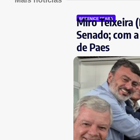
Miro Teixeira 
BERENICE SEARA
Senado; com a
de Paes