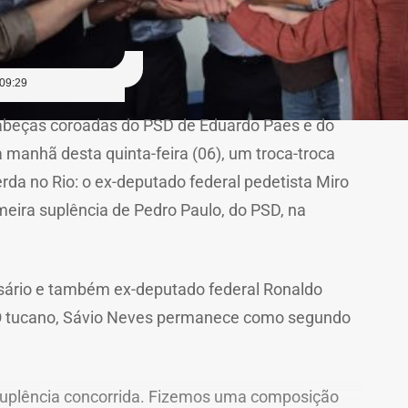
09:29
abeças coroadas do PSD de Eduardo Paes e do
 manhã desta quinta-feira (06), um troca-troca
da no Rio: o ex-deputado federal pedetista Miro
imeira suplência de Pedro Paulo, do PSD, na
sário e também ex-deputado federal Ronaldo
O tucano, Sávio Neves permanece como segundo
suplência concorrida. Fizemos uma composição