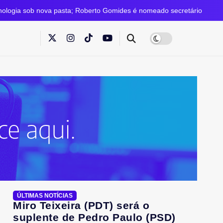
asta; Roberto Gomides é nomeado secretário
Justiça 
ÚLTIMAS NOTÍCIAS
Miro Teixeira (PDT) será o
suplente de Pedro Paulo (PSD)