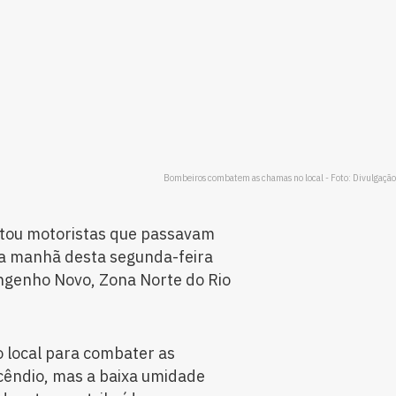
Bombeiros combatem as chamas no local - Foto: Divulgaç
tou motoristas que passavam
a manhã desta segunda-feira
Engenho Novo, Zona Norte do Rio
 local para combater as
cêndio, mas a baixa umidade