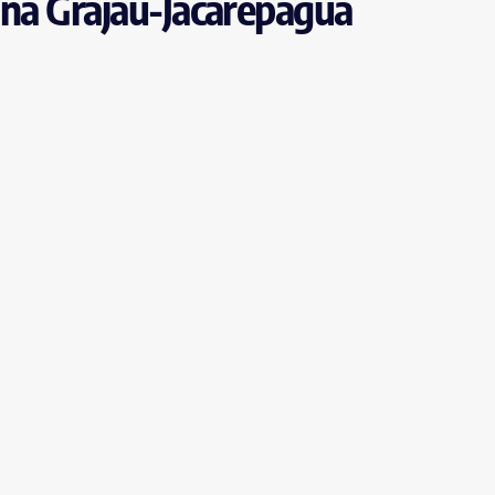
 na Grajaú-Jacarepaguá