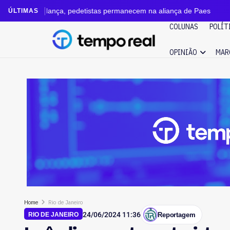
, pedetistas permanecem na aliança de Paes
Couto u
ÚLTIMAS
COLUNAS
POLÍT
OPINIÃO
MAR
Home
Rio de Janeiro
24/06/2024 11:36
Reportagem
RIO DE JANEIRO