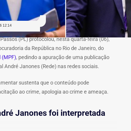
6 12:14
Passos (PL) protocolou, nesta quarta-feira (06),
ocuradoria da República no Rio de Janeiro, do
l (MPF)
, pedindo a apuração de uma publicação
al André Janones (Rede) nas redes sociais.
amentar sustenta que o conteúdo pode
ncitação ao crime, apologia ao crime e ameaça.
ré Janones foi interpretada