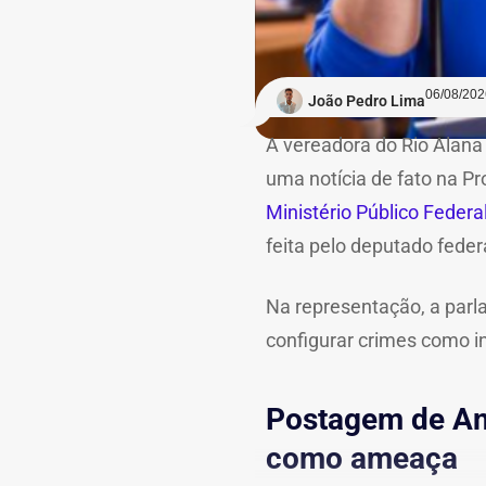
06/08/202
João Pedro Lima
A vereadora do Rio Alana 
uma notícia de fato na Pr
Ministério Público Federa
feita pelo deputado feder
Na representação, a parl
configurar crimes como i
Postagem de And
como ameaça