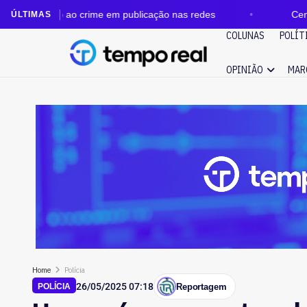
ime em publicação nas redes
Central do Brasil vai ga
ÚLTIMAS
COLUNAS
POLÍT
OPINIÃO
MAR
Home
Polícia
26/05/2025 07:18
Reportagem
POLÍCIA