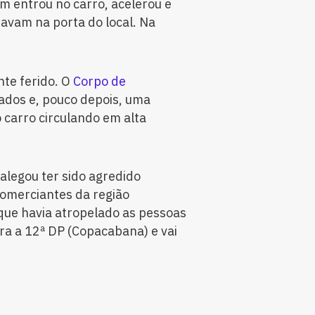
 entrou no carro, acelerou e
tavam na porta do local. Na
te ferido. O
Corpo de
ados e, pouco depois, uma
o carro circulando em alta
 alegou ter sido agredido
comerciantes da região
que havia atropelado as pessoas
a a 12ª DP (Copacabana) e vai