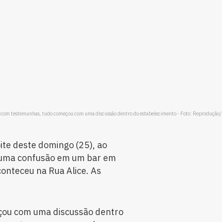
 com testemunhas, tudo começou com uma discussão dentro do estabelecimento - Foto: Reprodução
te deste domingo (25), ao
 uma confusão em um bar em
conteceu na Rua Alice. As
çou com uma discussão dentro