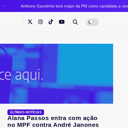
Garotinho terá major da PM como candidata a vice em sua chapa para
ÚLTIMAS NOTÍCIAS
Alana Passos entra com ação
no MPF contra André Janones