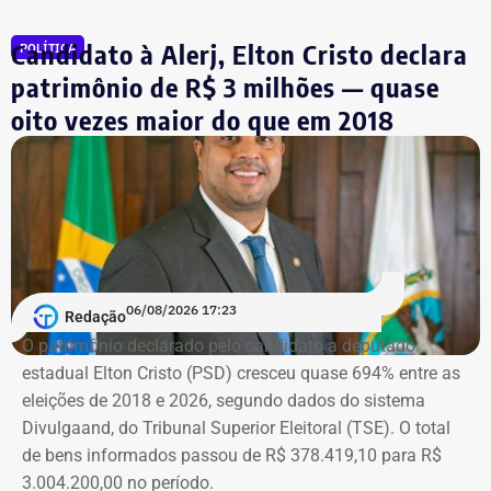
Todas as informações constam na página
ISP Mulher
.
Candidato à Alerj, Elton Cristo declara
POLÍTICA
Símbolo dessa batalha, a atriz e jornalista Cristiane
patrimônio de R$ 3 milhões — quase
Machado vivenciou essa realidade em 2018, quando se
oito vezes maior do que em 2018
tornou conhecida do público ao filmar as agressões que
sofria do ex-marido, o empresário e ex-diplomata Sérgio
Schiller Thompson-Flores. Em setembro do ano seguinte,
a Justiça do Rio o condenou a três anos de prisão em
regime semiaberto.
Em conversa com o TEMPO REAL RJ, Cristiane analisa o
06/08/2026 17:23
Redação
que ainda falta às mulheres na hora de denunciar os
O patrimônio declarado pelo candidato a deputado
companheiros por violência doméstica.
estadual Elton Cristo (PSD) cresceu quase 694% entre as
eleições de 2018 e 2026, segundo dados do sistema
“Creio que duas coisas ainda impedem as mulheres de
Divulgaand, do Tribunal Superior Eleitoral (TSE). O total
seguirem adiante nesta batalha. A vergonha e o medo.
de bens informados passou de R$ 378.419,10 para R$
Porque é necessário ter mais do que coragem para seguir
3.004.200,00 no período.
adiante no enfrentamento à violência doméstica. Pois