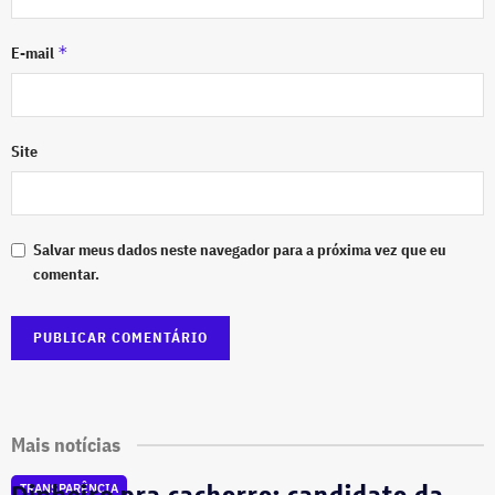
*
E-mail
Site
Salvar meus dados neste navegador para a próxima vez que eu
comentar.
Mais notícias
Dinheiro pra cachorro: candidato da
TRANSPARÊNCIA