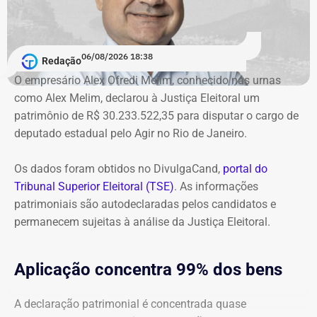
O órgão também requer que o ex-governador seja
intimado a quitar os valores da condenação. Segundo os
06/08/2026 18:38
cálculos atualizados apresentados à Justiça, o
Redação
ressarcimento ao erário, originalmente fixado em R$
O empresário Alex Ofredi Melim, conhecido nas urnas
234,4 milhões, chega hoje a R$ 2,55 bilhões. O MP ainda
como Alex Melim, declarou à Justiça Eleitoral um
cobra R$ 778,9 mil de multa civil e R$ 11,9 milhões por
patrimônio de R$ 30.233.522,35 para disputar o cargo de
danos morais coletivos.
deputado estadual pelo Agir no Rio de Janeiro.
Com informações do colunista Lauro Jardim, do jornal “O
Globo”
Os dados foram obtidos no DivulgaCand,
portal do
Tribunal Superior Eleitoral (TSE)
. As informações
patrimoniais são autodeclaradas pelos candidatos e
permanecem sujeitas à análise da Justiça Eleitoral.
Aplicação concentra 99% dos bens
A declaração patrimonial é concentrada quase