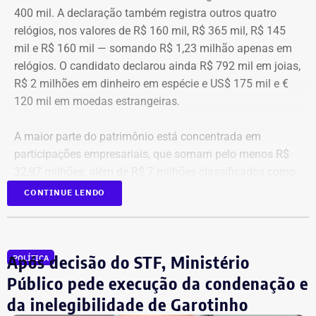
400 mil. A declaração também registra outros quatro
relógios, nos valores de R$ 160 mil, R$ 365 mil, R$ 145
mil e R$ 160 mil — somando R$ 1,23 milhão apenas em
relógios. O candidato declarou ainda R$ 792 mil em joias,
R$ 2 milhões em dinheiro em espécie e US$ 175 mil e €
120 mil em moedas estrangeiras.
A maior parte do patrimônio está concentrada em
participações empresariais, que somam pelo menos R$
32,97 milhões, além de R$ 7 milhões classificados como
“valores de diversos créditos”. Também aparecem na
CONTINUE LENDO
relação imóveis, incluindo uma cobertura declarada por
R$ 884,1 mil e duas casas. Os valores correspondem à
declaração apresentada, sem informações, nos prints,
Após decisão do STF, Ministério
POLÍTICA
sobre marca, modelo ou valor de mercado dos relógios.
Público pede execução da condenação e
da inelegibilidade de Garotinho