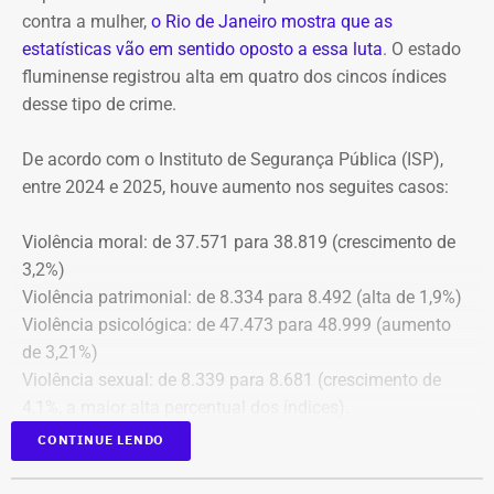
contra a mulher,
o Rio de Janeiro mostra que as
conselheiros do fundo municipal.
estatísticas vão em sentido oposto a essa luta
. O estado
fluminense registrou alta em quatro dos cincos índices
Além disso, o tribunal aprovou a expedição de ofício com
desse tipo de crime.
cópia integral do processo ao Ministério Público do
Estado do Rio de Janeiro (MPRJ), para que avalie a
De acordo com o Instituto de Segurança Pública (ISP),
apuração de possíveis ilícitos nas esferas cível e criminal,
entre 2024 e 2025, houve aumento nos seguites casos:
e à Secretaria de Regime Próprio e Complementar do
Ministério da Previdência Social.
Violência moral: de 37.571 para 38.819 (crescimento de
3,2%)
Violência patrimonial: de 8.334 para 8.492 (alta de 1,9%)
Violência psicológica: de 47.473 para 48.999 (aumento
de 3,21%)
Violência sexual: de 8.339 para 8.681 (crescimento de
4,1%, a maior alta percentual dos índices).
A única estatística que apresentou queda foi a de
CONTINUE LENDO
violência física, que passou de 43.743 em 2024 para
43.307 registros no ano seguinte, uma baixa de 1%.