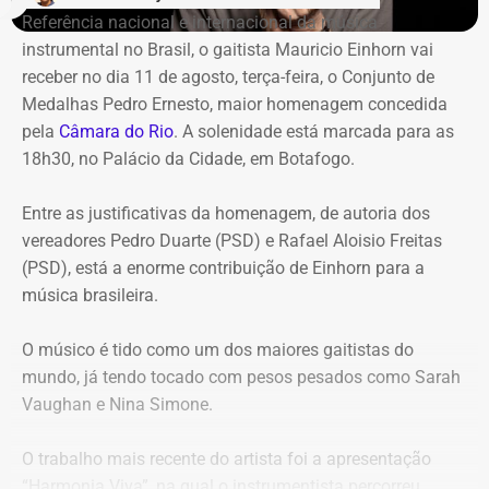
Referência nacional e internacional da música
“negligente e temerário”.
instrumental no Brasil, o gaitista Mauricio Einhorn vai
receber no dia 11 de agosto, terça-feira, o Conjunto de
Entre os principais pontos apontados pela auditoria
Medalhas Pedro Ernesto, maior homenagem concedida
estão:
pela
Câmara do Rio
. A solenidade está marcada para as
18h30, no Palácio da Cidade, em Botafogo.
Mudança brusca na estratégia de investimento: a
alocação em letras financeiras foi elevada de 2% para
Entre as justificativas da homenagem, de autoria dos
20% logo na primeira reunião da nova gestão,
vereadores Pedro Duarte (PSD) e Rafael Aloisio Freitas
desrespeitando os estudos técnicos e pareceres da
(PSD), está a enorme contribuição de Einhorn para a
consultoria financeira contratada, que desaconselhavam
música brasileira.
o investimento de longo prazo.
Rating especulativo: a aplicação prendeu os recursos
O músico é tido como um dos maiores gaitistas do
previdenciários por 10 anos em uma instituição que
mundo, já tendo tocado com pesos pesados como Sarah
possuía rating B+ (grau especulativo com alto risco de
Vaughan e Nina Simone.
inadimplência), violando princípios de segurança e
liquidez.
O trabalho mais recente do artista foi a apresentação
Alteração regimental retroativa: a gestão do Itaprevi
“Harmonia Viva”, na qual o instrumentista percorreu