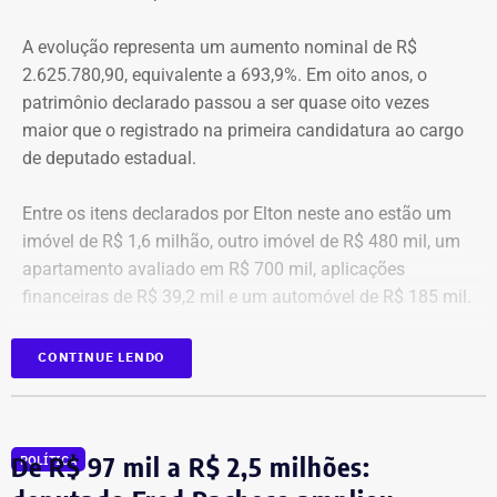
muitas têm medo do agressor sob dois pontos de vista. O
A evolução representa um aumento nominal de R$
primeiro é o temor de continuar viva e estar ao lado do
2.625.780,90, equivalente a 693,9%. Em oito anos, o
agressor. E o outro é o que vai acontecer com ela depois
patrimônio declarado passou a ser quase oito vezes
que a denúncia for feita. Afinal, há o receio que alguma
maior que o registrado na primeira candidatura ao cargo
brecha legal permita que o agressor, de alguma forma,
de deputado estadual.
fique impune”, comenta.
Entre os itens declarados por Elton neste ano estão um
Passados oito anos após as agrssões se tornarem
imóvel de R$ 1,6 milhão, outro imóvel de R$ 480 mil, um
públicas nacionalmente, Cristiane cita qual o principal
apartamento avaliado em R$ 700 mil, aplicações
item que acredita ser necessário que as autoridades
financeiras de R$ 39,2 mil e um automóvel de R$ 185 mil.
tenham mais rigor.
CONTINUE LENDO
“A Lei Maria da Penha é muito boa. Eu fui salva graças a
ela. Mas, infelizmente, ainda é muito falha na
fiscalização. Isso é uma coisa que deixa as mulheres
vulneráveis. Porque apesar de alguma vítima poder
De R$ 97 mil a R$ 2,5 milhões:
POLÍTICA
acionar o botão do pânico, não há uma equipe policial