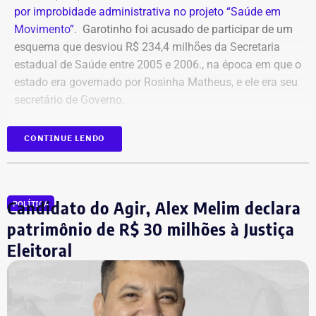
por improbidade administrativa no projeto “Saúde em
Movimento”
. Garotinho foi acusado de participar de um
esquema que desviou R$ 234,4 milhões da Secretaria
estadual de Saúde entre 2005 e 2006., na época em que o
estado era governado por Rosinha Matheus, e ele era seu
secretário de Governo.
Com isso, a sentença tornou-se definitiva.
CONTINUE LENDO
Como não há mais recursos pendentes após o trânsito
em julgado da ação, o Ministério Público requer a
Candidato do Agir, Alex Melim declara
POLÍTICA
imediata execução da sentença. Além da comunicação à
Justiça Eleitoral, o órgão pede a inclusão do nome de
patrimônio de R$ 30 milhões à Justiça
Garotinho no Cadastro Nacional de Condenados por Ato
Eleitoral
de Improbidade Administrativa.
Garotinho também foi multado