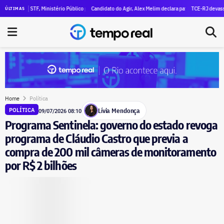
ara R$ 47 milhões em patrimônio
o do STF, Ministério Público pede execução da condenação e da inelegibilidade de Garotinho
Candidato do Agir, Alex Melim declara patrimônio de R$ 30 milhões
TCE-RJ devassa aporte
ÚLTIMAS
Home
Política
Lívia Mendonça
POLÍTICA
09/07/2026 08:10
Programa Sentinela: governo do estado revoga
programa de Cláudio Castro que previa a
compra de 200 mil câmeras de monitoramento
por R$ 2 bilhões