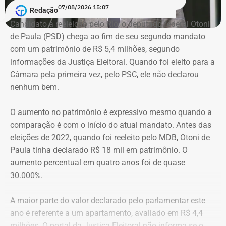
Em nota, o governador em exercício do Rio, Ricardo Couto,
07/08/2026 15:07
Redação
manifestou solidariedade aos familiares e amigos do
Candidato à reeleição pelo Rio, o deputado federal Otoni
economista.
de Paula (PSD) chega ao fim de seu segundo mandato
com um patrimônio de R$ 5,4 milhões, segundo
“O Brasil perde um dos grandes nomes da economia e da
informações da Justiça Eleitoral. Quando foi eleito para a
formulação de políticas públicas voltadas ao
Câmara pela primeira vez, pelo PSC, ele não declarou
desenvolvimento. Tito Bruno Ryff deixa um legado construído
nenhum bem.
ao longo de mais de cinco décadas de dedicação ao serviço
público, à vida acadêmica e ao fortalecimento do ambiente de
O aumento no patrimônio é expressivo mesmo quando a
negócios, com importantes contribuições para o Estado do
comparação é com o início do atual mandato. Antes das
Rio de Janeiro e para o país. Sua atuação foi marcada pelo
eleições de 2022, quando foi reeleito pelo MDB, Otoni de
compromisso com a modernização da gestão pública, a
Paula tinha declarado R$ 18 mil em patrimônio. O
simplificação de processos e a promoção do
aumento percentual em quatro anos foi de quase
desenvolvimento econômico. Neste momento de tristeza,
30.000%.
manifesto minha solidariedade aos familiares, amigos e
colegas de Tito Ryff. Sua trajetória permanecerá como
A maior parte do valor declarado pelo parlamentar este
exemplo de competência e dedicação ao bem comum”, disse
ano é referente a um apartamento, avaliado em R$ 4,4
a nota.
milhões. O portal da Justiça Eleitoral não informa se o