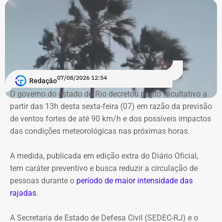
ventos fortes e possíveis descargas elétricas.
Moradores de áreas de risco devem ficar atentos aos
alertas sonoros da Defesa Civil. O acionamento das
sirenes indica risco de deslizamentos e a necessidade de
deslocamento para os pontos de apoio definidos pelo
07/08/2026 12:54
município. Em situações de emergência, a população
Redação
pode acionar o Corpo de Bombeiros pelo telefone 193 e a
O governo do estado do Rio decretou ponto facultativo a
Defesa Civil pelo número 199.
partir das 13h desta sexta-feira (07) em razão da previsão
de ventos fortes de até 90 km/h e dos possíveis impactos
das condições meteorológicas nas próximas horas.
A medida, publicada em edição extra do Diário Oficial,
tem caráter preventivo e busca reduzir a circulação de
pessoas durante o
período de maior intensidade das
rajadas
.
A Secretaria de Estado de Defesa Civil (SEDEC-RJ) e o