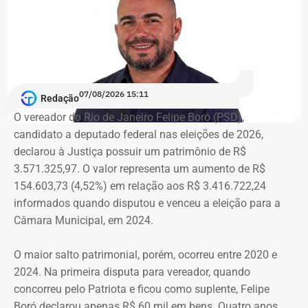
secretaria e discutir suas atribuições.
“A nossa mobilização deu resultado. Fomos ouvidos e
recebemos o compromisso de que, em até dez dias, a
secretaria será recriada”, afirmou Tatiana Roque em
07/08/2026 15:11
publicação nas redes sociais.
Redação
O vereador do Rio de Janeiro Felipe Boró (PSD),
candidato a deputado federal nas eleições de 2026,
Críticas da comunidade científica
declarou à Justiça possuir um patrimônio de R$
3.571.325,97. O valor representa um aumento de R$
A recriação da secretaria ocorre após críticas de
154.603,73 (4,52%) em relação aos R$ 3.416.722,24
pesquisadores, universidades e entidades ligadas ao
informados quando disputou e venceu a eleição para a
setor, que contestaram a decisão do governo de tirar a
Câmara Municipal, em 2024.
estrutura própria da área durante a reorganização
administrativa anunciada nesta semana.
O maior salto patrimonial, porém, ocorreu entre 2020 e
2024. Na primeira disputa para vereador, quando
“Ele [Ricardo Couto] ouviu as críticas da comunidade
concorreu pelo Patriota e ficou como suplente, Felipe
cientifica, dos representantes que estavam aqui, e disse
Boró declarou apenas R$ 60 mil em bens. Quatro anos