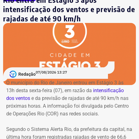
propósito de ser uma resistência popular contra a
Também receberão iluminação especial o edifício do
intensificação dos ventos e previsão de
escravidão. A revolta, entretanto, durou poucas horas,
DER-RJ, a sede da Secretaria de Estado de Transportes e
rajadas de até 90 km/h
pois os integrantes foram duramente reprimidos pelas
Mobilidade Urbana, o HemoRio, em Copacabana, o
autoridades da época.
Quartel-General da Polícia Militar, o Centro Integrado de
Comando e Controle (CICC), unidades estaduais de saúde
Além disso, em julho de 2025, as pesquisadoras Lisa Earl
e educação e diversos equipamentos culturais.
Castilho, doutora em Letras, e a historiadora Wlamyra
Albuquerque, professora da Universidade Federal da
O Cristo Redentor também será iluminado em lilás em
Bahia (UFBA), descobriram no Acervo Público da Bahia
homenagem aos 20 anos da Lei Maria da Penha.
doscumentos que comprovam que Luíza foi mãe do
07/08/2026 13:27
Redação
advogado e jornalista Luiz Gama, um dos principais
O município do Rio de Janeiro entrou em Estágio 3 às
abolicionistas do Brasil no século XIX.
Como buscar ajuda
13h desta sexta-feira (07), em razão da
intensificação
dos ventos
e da previsão de rajadas de até 90 km/h nas
Ligue 180 – Central de Atendimento à Mulher
próximas horas. A informação foi divulgada pelo Centro
Aplicativo Rede Mulher
de Operações Rio (COR) nas redes sociais.
Delegacias Especializadas de Atendimento à Mulher
(DEAMs)
Segundo o Sistema Alerta Rio, da prefeitura da capital, na
Centros Especializados de Atendimento à Mulher
última hora foram registradas rajadas de vento de 66,6