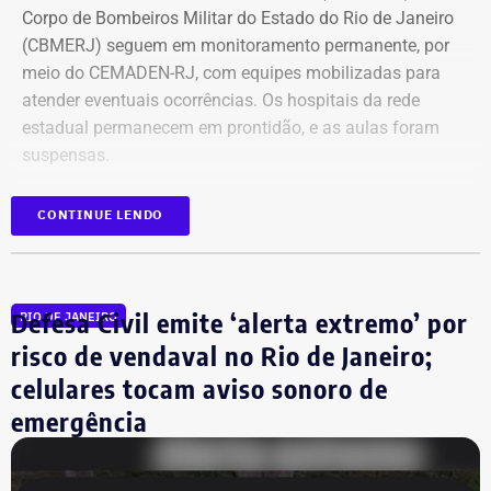
Corpo de Bombeiros Militar do Estado do Rio de Janeiro
(CBMERJ) seguem em monitoramento permanente, por
meio do CEMADEN-RJ, com equipes mobilizadas para
atender eventuais ocorrências. Os hospitais da rede
estadual permanecem em prontidão, e as aulas foram
suspensas.
As autoridades orientam a população a evitar
CONTINUE LENDO
deslocamentos desnecessários durante as rajadas de
vento, manter distância de árvores, postes, placas e
outras estruturas que possam oferecer risco, além de
Defesa Civil emite ‘alerta extremo’ por
RIO DE JANEIRO
acompanhar os comunicados dos canais oficiais. Em
caso de emergência, o Corpo de Bombeiros pode ser
risco de vendaval no Rio de Janeiro;
acionado pelo telefone 193 ou pelo aplicativo 193RJ.
celulares tocam aviso sonoro de
emergência