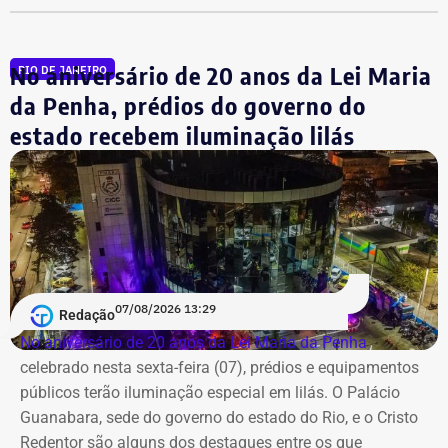
No aniversário de 20 anos da Lei Maria
RIO DE JANEIRO
da Penha, prédios do governo do
estado recebem iluminação lilás
07/08/2026 13:29
Morador da Rua Santa Alexandrina filma chegada de ônibus ao prédio do
Redação
Inmetro — Foto: Reprodução/Facebook/Rio Comprido Alerta.
No aniversário de 20 anos da Lei Maria da Penha
,
celebrado nesta sexta-feira (07), prédios e equipamentos
Em maio deste ano, equipés da Prefeitura do Rio
públicos terão iluminação especial em lilás. O Palácio
realizaram a lacração do imóvel após negociações com a
Guanabara, sede do governo do estado do Rio, e o Cristo
Superintendência do Patrimônio da União,
Redentor são alguns dos destaques entre os que