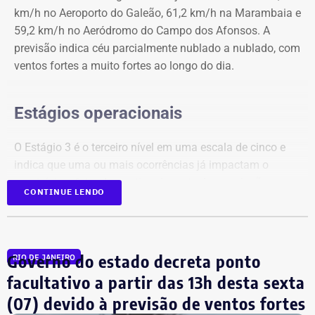
(CEAMs)
km/h no Aeroporto do Galeão, 61,2 km/h na Marambaia e
Centros Integrados de Atendimento à Mulher (CIAMs)
59,2 km/h no Aeródromo do Campo dos Afonsos. A
Patrulha Maria da Penha, da Polícia Militar, para
previsão indica céu parcialmente nublado a nublado, com
acompanhamento de medidas protetivas
ventos fortes a muito fortes ao longo do dia.
Demais serviços da rede estadual de proteção
Estágios operacionais
O Estágio 3 é o terceiro nível em uma escala de cinco e
indica que uma ou mais ocorrências já impactam o
município, afetando a rotina de parte da população.
CONTINUE LENDO
Diante do cenário, o centro de operações orienta que a
população evite deslocamentos pelas áreas mais
afetadas pelos ventos e mantenha distância de árvores,
Governo do estado decreta ponto
RIO DE JANEIRO
postes, placas e outras estruturas que possam
facultativo a partir das 13h desta sexta
representar risco durante as rajadas de vento. Também é
(07) devido à previsão de ventos fortes
recomendado evitar locais descampados em caso de