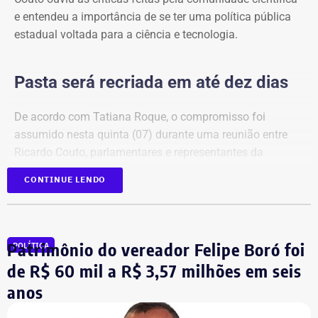
e entendeu a importância de se ter uma política pública
estadual voltada para a ciência e tecnologia.
Pasta será recriada em até dez dias
De acordo com Tatiana Roque, o compromisso foi
assumido nesta quinta (07) durante uma reunião entre
Ricardo Couto, parlamentares e representantes da
comunidade científica.
CONTINUE LENDO
Tatiana, que participou da reunião, afirmou que o governo
se comprometeu a recriar a secretaria em até dez dias.
Patrimônio do vereador Felipe Boró foi
POLÍTICA
Além da recriação da pasta, também foi anunciada a
de R$ 60 mil a R$ 3,57 milhões em seis
criação de um comitê formado por reitores de
anos
universidades e integrantes da comunidade científica. O
grupo será responsável por estruturar o novo modelo da