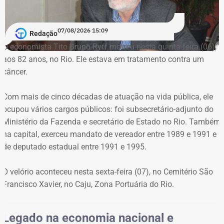
caderneta de poupança com R$ 231.541,30 e aplicações
em CDB que somam R$ 79.784,67.
07/08/2026 15:09
Redação
Na eleição municipal de 2024, o então candidato
O economista Tito Bruno Ryff morreu nesta quinta-feira (06),
declarou uma casa de R$ 2 milhões, um apartamento de
aos 82 anos, no Rio. Ele estava em tratamento contra um
R$ 600 mil, um terreno de R$ 85 mil, um automóvel de R$
câncer.
410 mil, além de recursos em poupança, contas correntes
e um título de capitalização.
Com mais de cinco décadas de atuação na vida pública, ele
ocupou vários cargos públicos: foi subsecretário-adjunto do
Já em 2020, quando concorreu pela primeira vez ao
Ministério da Fazenda e secretário de Estado no Rio. Também
cargo de vereador e terminou como suplente pelo
na capital, exerceu mandato de vereador entre 1989 e 1991 e
Patriota, o patrimônio declarado era composto apenas
de deputado estadual entre 1991 e 1995.
por R$ 48 mil em poupança e R$ 12 mil em conta
corrente, totalizando R$ 60 mil.
O velório aconteceu nesta sexta-feira (07), no Cemitério São
Francisco Xavier, no Caju, Zona Portuária do Rio.
Legado na economia nacional e