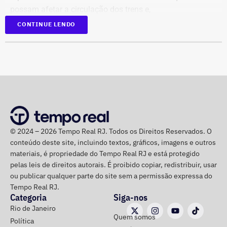
possam afetar a circulação dos trens e,
consequentemente, a mobilidade dos passageiros.
CONTINUE LENDO
Os profissionais que trabalham na parte operacional e de
manutenção estão preparados para atuar em diferentes
pontos do sistema, com foco na identificação e solução
de ocorrências que possam comprometer a operação
ferroviária. Entre as possíveis interferências provocadas
pelo forte vento estão a queda de galhos e árvores
localizadas nas calçadas, mas que podem atingir a rede e
© 2024 – 2026 Tempo Real RJ. Todos os Direitos Reservados. O
demais estruturas ferroviárias.
conteúdo deste site, incluindo textos, gráficos, imagens e outros
materiais, é propriedade do Tempo Real RJ e está protegido
Caso seja necessário, a concessionária pode estender o
pelas leis de direitos autorais. É proibido copiar, redistribuir, usar
horário de funcionamento dos trens, de forma a contribuir
ou publicar qualquer parte do site sem a permissão expressa do
para que os passageiros possam retornar para suas
Tempo Real RJ.
Categoria
Siga-nos
casas com segurança. Além disso, a orientação é que os
Rio de Janeiro
passageiros acompanhem os canais oficiais da TrensRJ
Quem somos
Política
e, em caso de alterações na circulação, sigam as