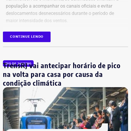
população a acompanhar os canais oficiais e evitar
deslocamentos desnecessários durante o período de
maior intensidade dos ventos.
CONTINUE LENDO
TrensRJ vai antecipar horário de pico
RIO DE JANEIRO
na volta para casa por causa da
condição climática