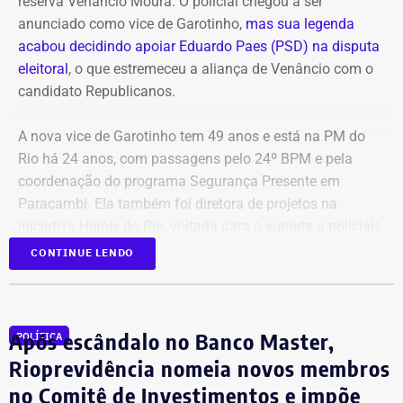
reserva Venâncio Moura. O policial chegou a ser
anunciado como vice de Garotinho,
mas sua legenda
Para embasar o pedido, a parlamentar anexou capturas
acabou decidindo apoiar Eduardo Paes (PSD) na disputa
de tela da publicação e os links das postagens
eleitoral
, o que estremeceu a aliança de Venâncio com o
divulgadas por Janones nas redes sociais.
candidato Republicanos.
A nova vice de Garotinho tem 49 anos e está na PM do
Rio há 24 anos, com passagens pelo 24º BPM e pela
coordenação do programa Segurança Presente em
Paracambi. Ela também foi diretora de projetos na
iniciativa Heróis do Rio, voltada para o suporte a policiais
feridos e a familiares de agentes falecidos.
CONTINUE LENDO
A indicação também consolida a aliança do Democratas
com Garotinho. O partido tinha anunciado a candidatura
Após escândalo no Banco Master,
POLÍTICA
própria do ex-governador Wilson Witzel, mas o político
desistiu da disputa para apoiar a campanha de Anthony
Rioprevidência nomeia novos membros
Garotinho.
no Comitê de Investimentos e impõe