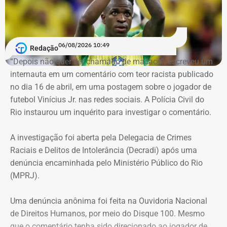
Um dos pontos de destaque no ato administrativo é a
atribuição de efeitos retroativos a 1º de julho de 2026.
Segundo a portaria, a medida serve para validar e
06/08/2026 10:49
Redação
regularizar decisões de gestão e investimentos que já
“Depois não quer ser chamado de macaco”, escreveu um
vinham sendo praticados pelos servidores designados
internauta em um comentário com teor racista publicado
desde o mês passado. O fundo justifica a retroatividade
no dia 16 de abril, em uma postagem sobre o jogador de
na necessidade de preservar a continuidade do serviço
futebol Vinícius Jr. nas redes sociais. A Polícia Civil do
público, a eficiência e a segurança jurídica de suas
Rio instaurou um inquérito para investigar o comentário.
operações.
A investigação foi aberta pela Delegacia de Crimes
Prazos rigorosos para certificação
Raciais e Delitos de Intolerância (Decradi) após uma
denúncia encaminhada pelo Ministério Público do Rio
obrigatória
(MPRJ).
Para evitar falhas de conformidade, a portaria impõe um
Uma denúncia anônima foi feita na Ouvidoria Nacional
cronograma rígido aos nomeados que ainda não
de Direitos Humanos, por meio do Disque 100. Mesmo
possuem a certificação profissional exigida por lei:
que o comentário tenha sido direcionado ao jogador de