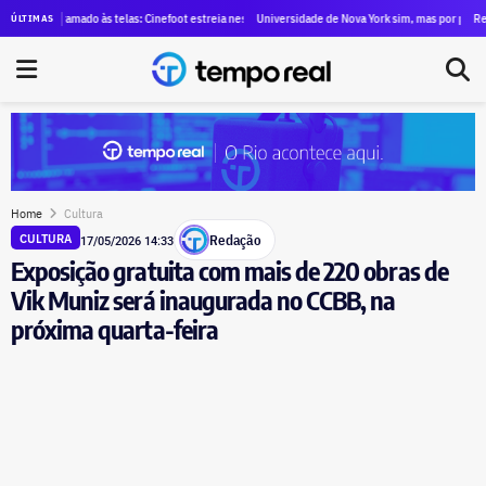
o seu primeiro mandato na Alerj
 gramado às telas: Cinefoot estreia nesta quinta (6) com exibição de filmes de 10 países
Universidade de Nova York sim, mas por pouco tempo: cu
Redução da jo
ÚLTIMAS
Home
Cultura
Redação
CULTURA
17/05/2026 14:33
Exposição gratuita com mais de 220 obras de
Vik Muniz será inaugurada no CCBB, na
próxima quarta-feira