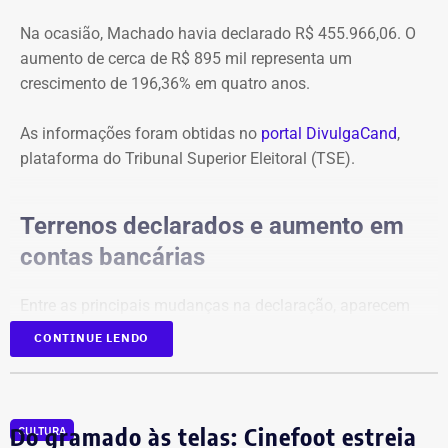
Na ocasião, Machado havia declarado R$ 455.966,06. O
aumento de cerca de R$ 895 mil representa um
crescimento de 196,36% em quatro anos.
As informações foram obtidas no
portal DivulgaCand
,
plataforma do Tribunal Superior Eleitoral (TSE).
Terrenos declarados e aumento em
contas bancárias
Entre as principais mudanças na declaração, aparecem
dois terrenos, avaliados em R$ 50 mil e R$ 100 mil, além
CONTINUE LENDO
de um imóvel no valor de R$ 220 mil e um bem declarado
como “outros bens e direitos”, de R$ 500 mil, que não
constavam na prestação de contas de 2022.
Do gramado às telas: Cinefoot estreia
CULTURA