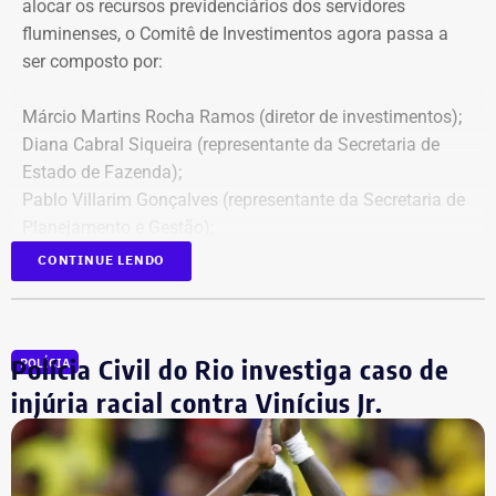
alocar os recursos previdenciários dos servidores
fluminenses, o Comitê de Investimentos agora passa a
ser composto por:
Márcio Martins Rocha Ramos (diretor de investimentos);
Diana Cabral Siqueira (representante da Secretaria de
Estado de Fazenda);
Pablo Villarim Gonçalves (representante da Secretaria de
Planejamento e Gestão);
Alisson José Ramos Batista (servidor do Corpo Técnico
CONTINUE LENDO
do Rioprevidência);
Geny Andrea Alves (servidora do Corpo Técnico do
Rioprevidência).
Polícia Civil do Rio investiga caso de
POLÍCIA
injúria racial contra Vinícius Jr.
Retroatividade de atos para garantir
segurança jurídica