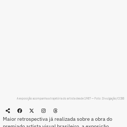
A exposição acompanha a trajetória do artista desde 1987 — Foto: Divulgação/CCBB
Maior retrospectiva já realizada sobre a obra do
premiado artista visual brasileiro, a exposição