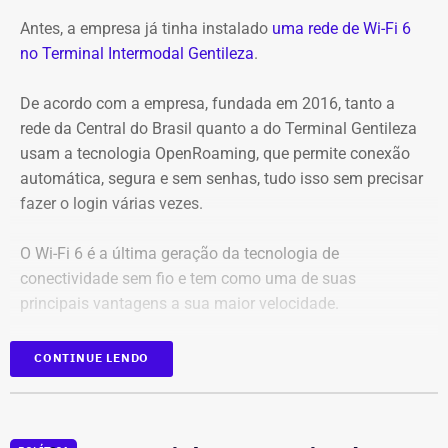
Antes, a empresa já tinha instalado
uma rede de Wi-Fi 6
no Terminal Intermodal Gentileza
.
De acordo com a empresa, fundada em 2016, tanto a
rede da Central do Brasil quanto a do Terminal Gentileza
usam a tecnologia OpenRoaming, que permite conexão
automática, segura e sem senhas, tudo isso sem precisar
Captura de tela da publicação de André Janones, utilizado como prova na
fazer o login várias vezes.
representação de Alana Passos — Foto: Reprodução
O Wi-Fi 6 é a última geração da tecnologia de
Na representação, Alana Passos argumenta que, por se
conectividade sem fio e tem como uma de suas
tratar de um deputado federal e agente público, as
principais vantagens a sua maior velocidade.
declarações extrapolam os limites da liberdade de
expressão e podem caracterizar, em tese, violação aos
Com informações da coluna Capital, em “O Globo”.
CONTINUE LENDO
artigos 286 e 287 do Código Penal, que tratam,
respectivamente, de incitação ao crime e apologia ao
crime.