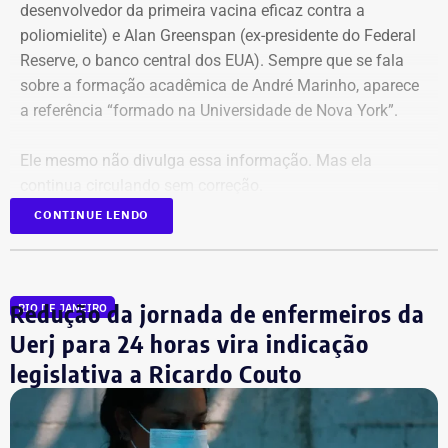
desenvolvedor da primeira vacina eficaz contra a
poliomielite) e A
lan Greenspan
(ex-presidente do
Federal
Reserve
, o banco central dos EUA). Sempre que se fala
sobre a formação acadêmica de André Marinho, aparece
a referência “formado na Universidade de Nova York”.
Ele mesmo não divulga essa informação. Mas ela
continua circulando sem correção.
CONTINUE LENDO
No material de campanha, não há
referência à formatura
Redução da jornada de enfermeiros da
RIO DE JANEIRO
André Marinho informa que desistiu da faculdade nos
Uerj para 24 horas vira indicação
Estados Unidos porque decidiu voltar ao seu país natal,
legislativa a Ricardo Couto
em plena efervescência do impeachment da ex-presidente
Dilma Rousseff (PT). No Rio, matriculou-se em Direito na
PUC, onde ficou de 2016 a 2019. Em seguida, quando já