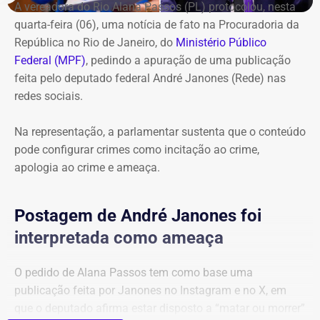
chegaria a R$ 975 mil mensais.
A vereadora do Rio Alana Passos (PL) protocolou, nesta
quarta-feira (06), uma notícia de fato na Procuradoria da
A operação começou por volta das 8h30 e reuniu agentes
República no Rio de Janeiro, do
Ministério Público
da Secretaria Municipal de Ordem Pública (Seop),
Federal (MPF)
, pedindo a apuração de uma publicação
Instituto Municipal de Vigilância Sanitária (IVISA-Rio),
feita pelo deputado federal André Janones (Rede) nas
Guarda Municipal, Comlurb, CET-Rio, Defesa Civil,
redes sociais.
Secretaria Municipal de Desenvolvimento Urbano, além
da Secretaria de Estado de Segurança Pública, Polícia
Na representação, a parlamentar sustenta que o conteúdo
Militar, Light e Águas do Rio.
pode configurar crimes como incitação ao crime,
apologia ao crime e ameaça.
Todo o material apreendido foi encaminhado ao Depósito
Público Municipal de Bonsucesso.
Postagem de André Janones foi
interpretada como ameaça
O pedido de Alana Passos tem como base uma
publicação feita por Janones no Instagram e no X, em
que o deputado afirma estar disposto a “matar ou morrer”