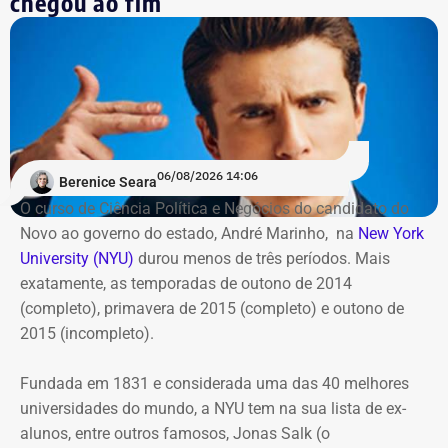
chegou ao fim
Centro Cultural da Justiça Federal, no Centro do Rio; no
Ponto Cine, em Guadalupe; e na Biblioteca Parque
Manguinhos; em Benfica.
06/08/2026 14:06
Berenice Seara
O curso de Ciência Política e Negócios do candidato do
Novo ao governo do estado, André Marinho, na
New York
University (NYU)
durou menos de três períodos. Mais
exatamente, as temporadas de outono de 2014
(completo), primavera de 2015 (completo) e outono de
2015 (incompleto).
Fundada em 1831 e considerada uma das 40 melhores
universidades do mundo, a NYU tem na sua lista de ex-
alunos, entre outros famosos,
Jonas Salk
(o