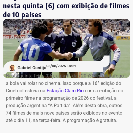
Os saldos em contas bancárias também cresceram. Os
nesta quinta (6) com exibição de filmes
depósitos em conta corrente, que somavam R$ 50.686,20
de 10 países
há quatro anos, passaram para R$ 97.543,64.
Já o apartamento herdado em Campos dos Goytacazes,
avaliado em R$ 187.475,88, e o imóvel herdado em São
João da Barra, de R$ 150 mil, permaneceram com os
mesmos valores declarados.
06/08/2026 14:27
Gabriel Gontijo
Nesta quinta-feira, (06), a partir das 20h30, em Botafogo
a bola vai rolar no cinema. Isso porque a 16ª edição do
Cinefoot estreia na
Estação Claro Rio
com a exibição do
primeiro filme na programação de 2026 do festival, a
produção argentina “A Partida”. Além desta obra, outros
74 filmes de mais nove países serão exibidos no evento
até o dia 11, na terça-feira. A programação é gratuita.