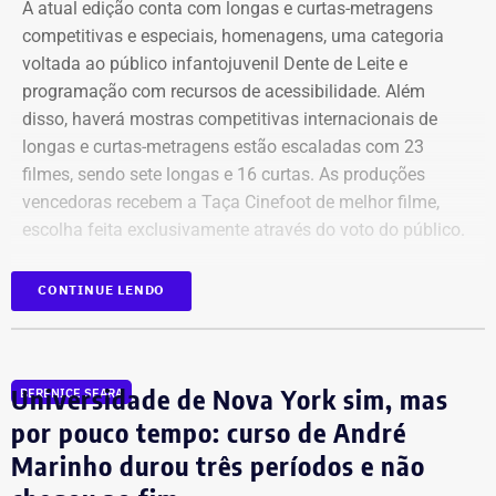
Bens declarados por Carla Machado em 2026 — Foto:
A atual edição conta com longas e curtas-metragens
Reprodução/Divulgacand
competitivas e especiais, homenagens, uma categoria
voltada ao público infantojuvenil Dente de Leite e
programação com recursos de acessibilidade. Além
disso, haverá mostras competitivas internacionais de
longas e curtas-metragens estão escaladas com 23
filmes, sendo sete longas e 16 curtas. As produções
vencedoras recebem a Taça Cinefoot de melhor filme,
escolha feita exclusivamente através do voto do público.
Os países participantes são Brasil, Argentina, México,
CONTINUE LENDO
Itália, Colômbia, Reino Unido, Irã, Espanha, Alemanha,
Bens declarados por Carla Machado em 2022 — Foto:
além de uma coprodução Chile/Palestina/Espanha,
Reprodução/Divulgacand
compondo um mosaico representativo do melhor cinema
Universidade de Nova York sim, mas
BERENICE SEARA
mundial de futebol da atualidade. Totalizando dez
países.
por pouco tempo: curso de André
Marinho durou três períodos e não
Além da Estação Claro Rio, o Cinefoot terá exibições no