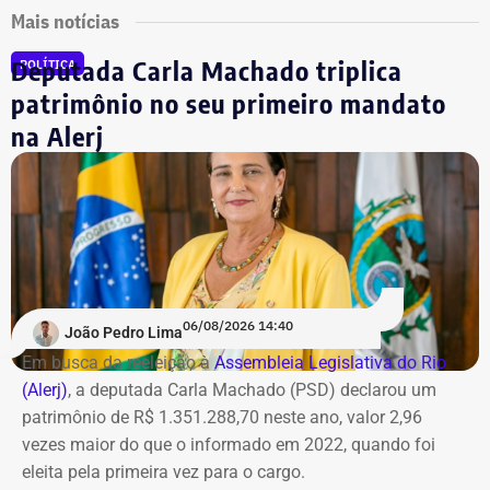
Mais notícias
Deputada Carla Machado triplica
POLÍTICA
patrimônio no seu primeiro mandato
na Alerj
06/08/2026 14:40
João Pedro Lima
Em busca da reeleição à
Assembleia Legislativa do Rio
(Alerj)
, a deputada Carla Machado (PSD) declarou um
patrimônio de R$ 1.351.288,70 neste ano, valor 2,96
vezes maior do que o informado em 2022, quando foi
eleita pela primeira vez para o cargo.