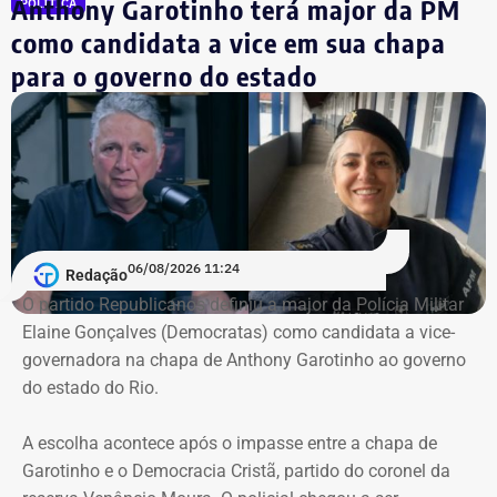
Anthony Garotinho terá major da PM
POLÍTICA
O documento também cita a possibilidade de
como candidata a vice em sua chapa
enquadramento por ameaça, além de eventual violação
para o governo do estado
aos deveres inerentes ao mandato parlamentar.
Segundo a vereadora, as manifestações “ferem a ordem
democrática, a paz social e podem caracterizar abuso no
exercício do mandato”.
Pedido de investigação
06/08/2026 11:24
Redação
O partido Republicanos definiu a major da Polícia Militar
Na representação enviada ao Ministério Público Federal,
Elaine Gonçalves (Democratas) como candidata a vice-
Alana Passos solicita a abertura de um procedimento
governadora na chapa de Anthony Garotinho ao governo
para apurar a autoria e a materialidade das condutas
do estado do Rio.
atribuídas a André Janones. A vereadora também pede
que, caso sejam encontrados indícios suficientes de
A escolha acontece após o impasse entre a chapa de
crime, sejam adotadas as medidas legais cabíveis,
Garotinho e o Democracia Cristã, partido do coronel da
incluindo o eventual oferecimento de denúncia.