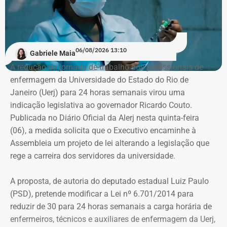
trabalhava no “Pânico”, transferiu-se para o Instituto
Damásio, do IBMEC de São Paulo. E lá concluiu o curso,
em 2020, no início da pandemia.
06/08/2026 13:10
Gabriele Maia
“Eu nunca afirmei que me formei, mas que estudei em
A redução da jornada de trabalho dos profissionais de
Nova York, na PUC e no Institiuto Damásio. Se alguém diz
enfermagem da Universidade do Estado do Rio de
que eu me formei na NYU, não fui eu, porque sempre
Janeiro (Uerj) para 24 horas semanais virou uma
procurei ser muito preciso com isso”, diz André Marinho.
indicação legislativa ao governador Ricardo Couto.
Publicada no Diário Oficial da Alerj nesta quinta-feira
No material de divulgação da campanha, nas redes
(06), a medida solicita que o Executivo encaminhe à
sociais, realmente, não há qualquer referência à
Assembleia um projeto de lei alterando a legislação que
formatura.
rege a carreira dos servidores da universidade.
Citação equivocada em entrevistas e
A proposta, de autoria do deputado estadual Luiz Paulo
reportagens
(PSD), pretende modificar a Lei nº 6.701/2014 para
reduzir de 30 para 24 horas semanais a carga horária de
André Marinho, realmente, não afirma que se formou fora
enfermeiros, técnicos e auxiliares de enfermagem da Uerj,