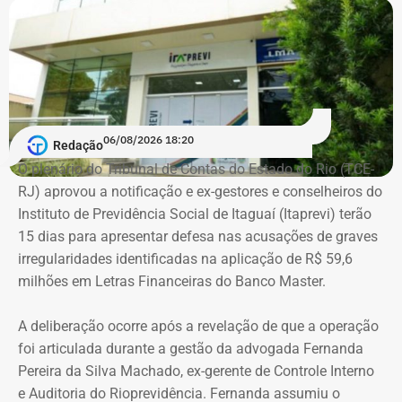
De acordo com os dados do registro de candidatura, Alex
Melim nasceu no Rio de Janeiro em 2 de junho de 1976, é
casado, possui ensino médio completo e declarou exercer
a profissão de empresário.
Em documento de consulta pública da Casa da Moeda do
06/08/2026 18:20
Redação
Brasil, Alex Ofredi Melim aparece como representante da
O plenário do Tribunal de Contas do Estado do Rio (TCE-
Melim Corretora de Seguros Ltda., empresa que atua no
RJ) aprovou a notificação e ex-gestores e conselheiros do
setor de seguros e planos de saúde.
Instituto de Previdência Social de Itaguaí (Itaprevi) terão
15 dias para apresentar defesa nas acusações de graves
irregularidades identificadas na aplicação de R$ 59,6
milhões em Letras Financeiras do Banco Master.
A deliberação ocorre após a revelação de que a operação
foi articulada durante a gestão da advogada Fernanda
Pereira da Silva Machado, ex-gerente de Controle Interno
e Auditoria do Rioprevidência. Fernanda assumiu o