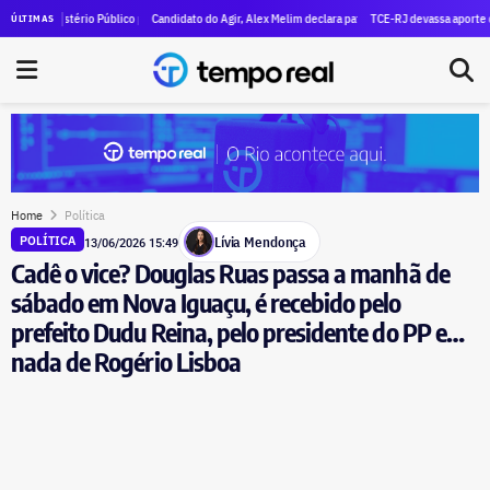
ilhões em patrimônio
inistério Público pede execução da condenação e da inelegibilidade de Garotinho
Candidato do Agir, Alex Melim declara patrimônio de R$ 30 milhões à Justiça 
TCE-RJ devassa aporte de R$ 59,6
ÚLTIMAS
Home
Política
Lívia Mendonça
POLÍTICA
13/06/2026 15:49
Cadê o vice? Douglas Ruas passa a manhã de
sábado em Nova Iguaçu, é recebido pelo
prefeito Dudu Reina, pelo presidente do PP e…
nada de Rogério Lisboa