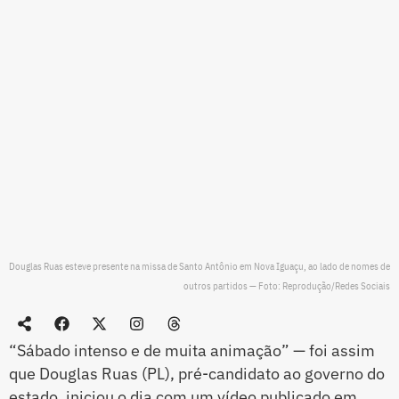
Douglas Ruas esteve presente na missa de Santo Antônio em Nova Iguaçu, ao lado de nomes de
outros partidos — Foto: Reprodução/Redes Sociais
“Sábado intenso e de muita animação” — foi assim
que Douglas Ruas (PL), pré-candidato ao governo do
estado, iniciou o dia com um vídeo publicado em