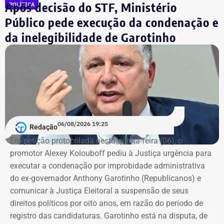
Após decisão do STF, Ministério
POLÍTICA
sobre marca, modelo ou valor de mercado dos relógios.
Público pede execução da condenação e
da inelegibilidade de Garotinho
06/08/2026 19:25
Redação
Em petição protocolada nesta quinta-feira (06), o
promotor Alexey Kolouboff pediu à Justiça urgência para
executar a condenação por improbidade administrativa
do ex-governador Anthony Garotinho (Republicanos) e
comunicar à Justiça Eleitoral a suspensão de seus
direitos políticos por oito anos, em razão do período de
registro das candidaturas. Garotinho está na disputa, de