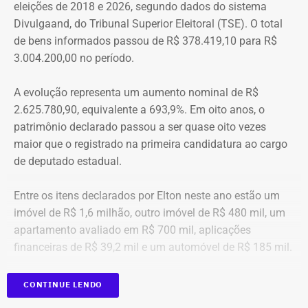
eleições de 2018 e 2026, segundo dados do sistema
“Creio que duas coisas ainda impedem as mulheres de
Divulgaand, do Tribunal Superior Eleitoral (TSE). O total
seguirem adiante nesta batalha. A vergonha e o medo.
de bens informados passou de R$ 378.419,10 para R$
Porque é necessário ter mais do que coragem para seguir
3.004.200,00 no período.
adiante no enfrentamento à violência doméstica. Pois
muitas têm medo do agressor sob dois pontos de vista. O
A evolução representa um aumento nominal de R$
primeiro é o temor de continuar viva e estar ao lado do
2.625.780,90, equivalente a 693,9%. Em oito anos, o
agressor. E o outro é o que vai acontecer com ela depois
patrimônio declarado passou a ser quase oito vezes
que a denúncia for feita. Afinal, há o receio que alguma
maior que o registrado na primeira candidatura ao cargo
brecha legal permita que o agressor, de alguma forma,
de deputado estadual.
fique impune”, comenta.
Entre os itens declarados por Elton neste ano estão um
Passados oito anos após as agrssões se tornarem
imóvel de R$ 1,6 milhão, outro imóvel de R$ 480 mil, um
públicas nacionalmente, Cristiane cita qual o principal
apartamento avaliado em R$ 700 mil, aplicações
item que acredita ser necessário que as autoridades
financeiras de R$ 39,2 mil e um automóvel de R$ 185 mil.
tenham mais rigor.
CONTINUE LENDO
“A Lei Maria da Penha é muito boa. Eu fui salva graças a
ela. Mas, infelizmente, ainda é muito falha na