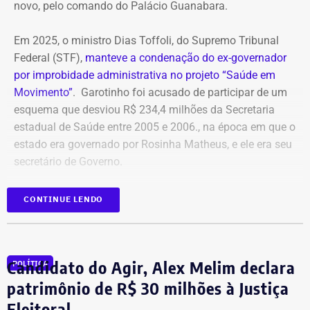
novo, pelo comando do Palácio Guanabara.
Em 2025, o ministro Dias Toffoli, do Supremo Tribunal
Federal (STF),
manteve a condenação do ex-governador
por improbidade administrativa no projeto “Saúde em
Movimento”
. Garotinho foi acusado de participar de um
esquema que desviou R$ 234,4 milhões da Secretaria
estadual de Saúde entre 2005 e 2006., na época em que o
estado era governado por Rosinha Matheus, e ele era seu
secretário de Governo.
Com isso, a sentença tornou-se definitiva.
CONTINUE LENDO
Como não há mais recursos pendentes após o trânsito
em julgado da ação, o Ministério Público requer a
Candidato do Agir, Alex Melim declara
POLÍTICA
imediata execução da sentença. Além da comunicação à
Justiça Eleitoral, o órgão pede a inclusão do nome de
patrimônio de R$ 30 milhões à Justiça
Garotinho no Cadastro Nacional de Condenados por Ato
Eleitoral