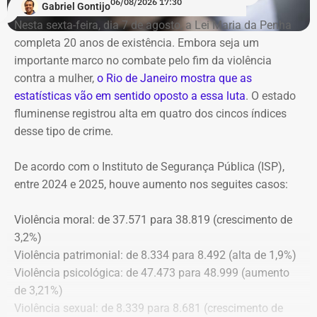
06/08/2026 17:30
Gabriel Gontijo
O voto do relator José Gomes Graciosa, aprovado pelo
Nesta sexta-feira, dia 7 de agosto, a Lei Maria da Penha
plenário do TCE-RJ, determina a notificação da ex-
completa 20 anos de existência. Embora seja um
presidente do Itaprevi Fernanda; do ex-prefeito de Itaguaí,
importante marco no combate pelo fim da violência
Rubem Vieira de Souza, o Rubão; e de outros diretores e
contra a mulher,
o Rio de Janeiro mostra que as
conselheiros do fundo municipal.
estatísticas vão em sentido oposto a essa luta
. O estado
fluminense registrou alta em quatro dos cincos índices
Além disso, o tribunal aprovou a expedição de ofício com
desse tipo de crime.
cópia integral do processo ao Ministério Público do
Estado do Rio de Janeiro (MPRJ), para que avalie a
De acordo com o Instituto de Segurança Pública (ISP),
apuração de possíveis ilícitos nas esferas cível e criminal,
entre 2024 e 2025, houve aumento nos seguites casos:
e à Secretaria de Regime Próprio e Complementar do
Ministério da Previdência Social.
Violência moral: de 37.571 para 38.819 (crescimento de
3,2%)
Violência patrimonial: de 8.334 para 8.492 (alta de 1,9%)
Violência psicológica: de 47.473 para 48.999 (aumento
de 3,21%)
Violência sexual: de 8.339 para 8.681 (crescimento de