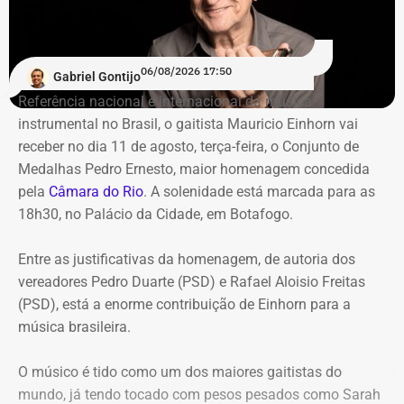
59,6 milhões alocados no Banco Master entre junho e
julho de 2024 representavam mais de 20% de toda a
carteira de investimentos do Itaprevi. A equipe técnica do
06/08/2026 17:50
Gabriel Gontijo
Tribunal classificou o processo decisório como
Referência nacional e internacional da música
“negligente e temerário”.
instrumental no Brasil, o gaitista Mauricio Einhorn vai
receber no dia 11 de agosto, terça-feira, o Conjunto de
Entre os principais pontos apontados pela auditoria
Medalhas Pedro Ernesto, maior homenagem concedida
estão:
pela
Câmara do Rio
. A solenidade está marcada para as
18h30, no Palácio da Cidade, em Botafogo.
Mudança brusca na estratégia de investimento: a
alocação em letras financeiras foi elevada de 2% para
Entre as justificativas da homenagem, de autoria dos
20% logo na primeira reunião da nova gestão,
vereadores Pedro Duarte (PSD) e Rafael Aloisio Freitas
desrespeitando os estudos técnicos e pareceres da
(PSD), está a enorme contribuição de Einhorn para a
consultoria financeira contratada, que desaconselhavam
música brasileira.
o investimento de longo prazo.
Rating especulativo: a aplicação prendeu os recursos
O músico é tido como um dos maiores gaitistas do
previdenciários por 10 anos em uma instituição que
mundo, já tendo tocado com pesos pesados como Sarah
possuía rating B+ (grau especulativo com alto risco de