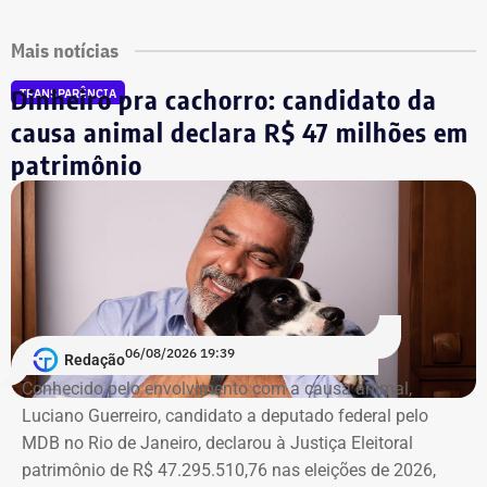
Mais notícias
Dinheiro pra cachorro: candidato da
TRANSPARÊNCIA
causa animal declara R$ 47 milhões em
patrimônio
06/08/2026 19:39
Redação
Conhecido pelo envolvimento com a causa animal,
Luciano Guerreiro, candidato a deputado federal pelo
MDB no Rio de Janeiro, declarou à Justiça Eleitoral
patrimônio de R$ 47.295.510,76 nas eleições de 2026,