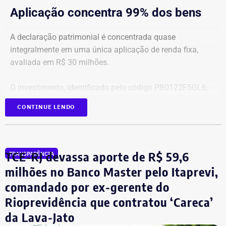
Aplicação concentra 99% dos bens
A declaração patrimonial é concentrada quase
integralmente em uma única aplicação de renda fixa,
avaliada em R$ 30 milhões.
O investimento, identificado pelo código PB0122F5GL6,
representa cerca de 99,2% de todo o patrimônio
CONTINUE LENDO
informado À Justiça Eleitoral.
Os demais oito bens declarados somam R$ 233.522,35 e
incluem aplicações de renda fixa em diferentes
TCE-RJ devassa aporte de R$ 59,6
TRANSPARÊNCIA
instituições financeiras, além de um depósito bancário no
milhões no Banco Master pelo Itaprevi,
valor de R$ 0,01.
comandado por ex-gerente do
Rioprevidência que contratou ‘Careca’
Empresário do setor de seguros
da Lava-Jato