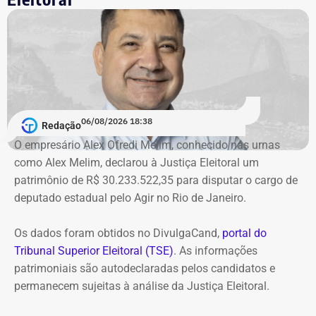
de Improbidade Administrativa.
Garotinho também foi multado
O órgão também requer que o ex-governador seja
intimado a quitar os valores da condenação. Segundo os
06/08/2026 18:38
cálculos atualizados apresentados à Justiça, o
Redação
ressarcimento ao erário, originalmente fixado em R$
O empresário Alex Ofredi Melim, conhecido nas urnas
234,4 milhões, chega hoje a R$ 2,55 bilhões. O MP ainda
como Alex Melim, declarou à Justiça Eleitoral um
cobra R$ 778,9 mil de multa civil e R$ 11,9 milhões por
patrimônio de R$ 30.233.522,35 para disputar o cargo de
danos morais coletivos.
deputado estadual pelo Agir no Rio de Janeiro.
Com informações do colunista Lauro Jardim, do jornal “O
Globo”
Os dados foram obtidos no DivulgaCand,
portal do
Tribunal Superior Eleitoral (TSE)
. As informações
patrimoniais são autodeclaradas pelos candidatos e
permanecem sujeitas à análise da Justiça Eleitoral.