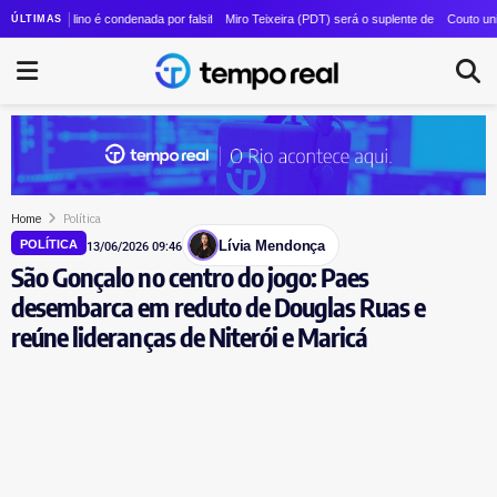
 Couto esvazia cúpula da Ciência e Tecnologia após criação de pasta unificada
lino é condenada por falsificação de documentos; ex-prefeita de Magé nega e diz estar sofre
Miro Teixeira (PDT) será o suplente de Pedro Paulo (PSD) a
Couto unifica Desenv
ÚLTIMAS
Home
Política
Lívia Mendonça
POLÍTICA
13/06/2026 09:46
São Gonçalo no centro do jogo: Paes
desembarca em reduto de Douglas Ruas e
reúne lideranças de Niterói e Maricá