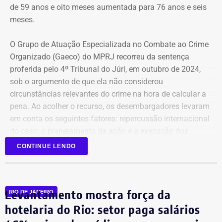
de 59 anos e oito meses aumentada para 76 anos e seis
meses.
O Grupo de Atuação Especializada no Combate ao Crime
Organizado (Gaeco) do MPRJ recorreu da sentença
proferida pelo 4º Tribunal do Júri, em outubro de 2024,
sob o argumento de que ela não considerou
circunstâncias relevantes do crime na hora de calcular a
pena. Ao acolher o recurso, os desembargadores levaram
em conta os seguintes fatores: repercussão internacional
do caso; o planejamento da ação e a execução dos
disparos em via pública, em uma região de grande
CONTINUE LENDO
circulação de pessoas.
Além disso, o MPRJ também pediu que a Justiça
Levantamento mostra força da
reconhecesse com menor redução a tentativa de
RIO DE JANEIRO
homicídio contra Fernanda Chaves, assessora de Marielle
hotelaria do Rio: setor paga salários
que estava no carro no momento dos disparos e