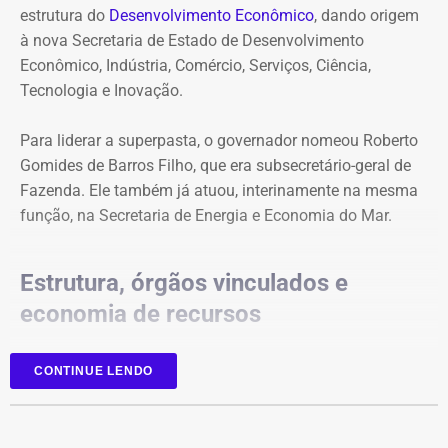
estrutura do
Desenvolvimento Econômico
, dando origem
à nova Secretaria de Estado de Desenvolvimento
Econômico, Indústria, Comércio, Serviços, Ciência,
Tecnologia e Inovação.
Para liderar a superpasta, o governador nomeou Roberto
Gomides de Barros Filho, que era subsecretário-geral de
Fazenda. Ele também já atuou, interinamente na mesma
função, na Secretaria de Energia e Economia do Mar.
Estrutura, órgãos vinculados e
economia de recursos
A reorganização foi realizada sem aumento de despesas.
CONTINUE LENDO
Na nova estrutura interna, foi criada a subsecretaria de
Ciência, Tecnologia e Inovação, que substitui e altera a
nomenclatura da antiga subsecretaria de Captação de