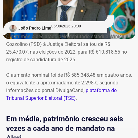
ministro extingue o processo
O próprio Nunes Marques havia concedido o habeas
05/08/2026 20:00
João Pedro Lima
corpus a Graciosa, citando o “excesso de prazo da
O patrimônio declarado pelo deputado estadual Vinícius
medida cautelar de afastamento do cargo”, uma vez que
Cozzolino (PSD) à Justiça Eleitoral saltou de R$
ainda não havia, na ocasião, sentença condenatória no
25.470,07, nas eleições de 2022, para R$ 610.818,55 no
processo em que Graciosa era réu no processo por
registro de candidatura de 2026.
lavagem de dinheiro, que se arrastava desde 2021.
O aumento nominal foi de R$ 585.348,48 em quatro anos,
Mas a decisão, e a condenação, acabaram saindo cinco
o equivalente a aproximadamente 2.298%, segundo
meses depois.
informações do portal DivulgaCand,
plataforma do
Tribunal Superior Eleitoral (TSE)
.
Na prática, a manifestação do ministro extinguiu o
processo — que perdeu a razão de existir após a
condenação e a determinação de perda de cargo no STJ
Em média, patrimônio cresceu seis
— e inviabilizou o pedido de extensão formulado por
vezes a cada ano de mandato na
Marco Antônio.
Alerj