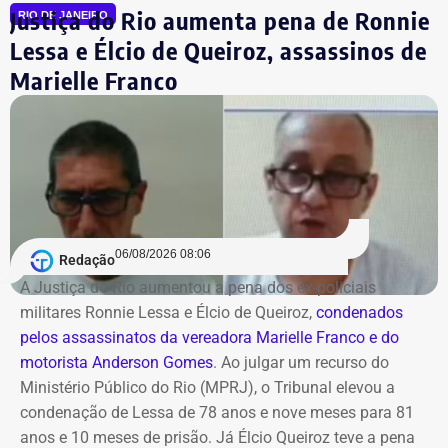
Justiça do Rio aumenta pena de Ronnie
Recursos e Projetos em Ciência e Tecnologia.
RIO DE JANEIRO
Lessa e Élcio de Queiroz, assassinos de
Com a mudança, a nova secretaria passa a concentrar a
Marielle Franco
supervisão e subordinação de um vasto ecossistema de
órgãos, universidades e agências de fomento, incluindo
instituições de ensino e pesquisa, como a Uerj, a Uen; , a
Faetec, Fundação Cecierj e Faperj; órgãos de fomento e
agências reguladoras: como a AgeRio, a Codin, a Jucerja,
a Agenersa e o DRM-RJ; e ainda, fundos estratégicos
como o Fundo Soberano.
06/08/2026 08:06
Redação
A Justiça do Rio aumentou a pena dos ex-policiais
Segundo o texto assinado pelo governador em exercício,
militares Ronnie Lessa e Élcio de Queiroz,
condenados
o decreto entra em vigor imediatamente e segue os
pelos assassinatos da vereadora Marielle Franco e do
princípios da continuidade do serviço público, eficiência,
motorista Anderson Gomes
. Ao julgar um recurso do
governança e desenvolvimento sustentável.
Ministério Público do Rio (MPRJ), o Tribunal elevou a
condenação de Lessa de 78 anos e nove meses para 81
COM FÁBIO MARTINS
anos e 10 meses de prisão. Já Élcio Queiroz teve a pena