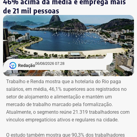
46% acima da média e emprega mais
sobreviveu porque se abaixou no banco.
de 21 mil pessoas
Outro ponto usado pelo Ministério Público para pedir o
aumento das penas foi o uso de um carro clonado no
crime, o que caracteriza o delito de receptação.
Ambos firmaram delação
premiada e devem
06/08/2026 07:28
Redação
Um levantamento realizado pela Secretaria Municipal de
cumprir o tempo de prisão
Trabalho e Renda mostra que a hotelaria do Rio paga
salários, em média, 46,1% superiores aos registrados no
previsto no acordo
setor de alojamento e alimentação e mantém um
mercado de trabalho marcado pela formalização.
Apesar do aumento da pena, os ex-policiais militares
Atualmente, o segmento reúne 21.319 trabalhadores com
firmaram delação premiada para apontar os mandantes do
vínculos empregatícios ativos e regulares na cidade.
assassinato de Marielle e Anderson. Pelo acordo, caso as
colaborações fossem homologadas e os dados fornecidos
O estudo também mostra que 90,3% dos trabalhadores