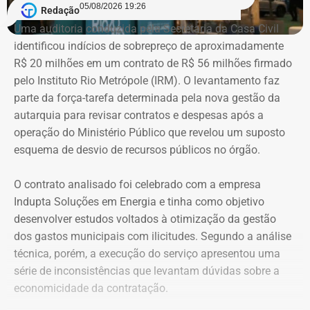
candidatos à Justiça Eleitoral e podem considerar os
05/08/2026 19:26
Redação
valores históricos de aquisição dos bens, e não
Uma auditoria conduzida pela Secretaria da Casa Civil
necessariamente seus preços de mercado.
identificou indícios de sobrepreço de aproximadamente
R$ 20 milhões em um contrato de R$ 56 milhões firmado
O crescimento patrimonial, por si só, não indica a
pelo Instituto Rio Metrópole (IRM). O levantamento faz
existência de irregularidades.
parte da força-tarefa determinada pela nova gestão da
autarquia para revisar contratos e despesas após a
operação do Ministério Público que revelou um suposto
esquema de desvio de recursos públicos no órgão.
O contrato analisado foi celebrado com a empresa
Indupta Soluções em Energia e tinha como objetivo
desenvolver estudos voltados à otimização da gestão
dos gastos municipais com ilicitudes. Segundo a análise
técnica, porém, a execução do serviço apresentou uma
Declaração de bens de Vinícius Cozzolino em 2026 — Foto:
série de inconsistências que levantam dúvidas sobre a
Reprodução/Divulgacand
economicidade da contratação.