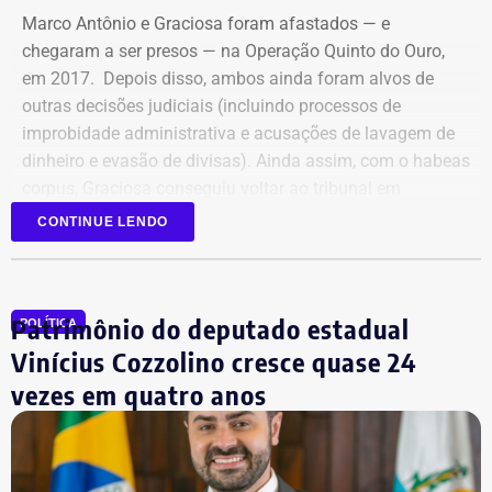
Marco Antônio e Graciosa foram afastados — e
Com informações da colunista Vera Araújo, do Jornal “O
chegaram a ser presos — na Operação Quinto do Ouro,
Globo”.
em 2017. Depois disso, ambos ainda foram alvos de
outras decisões judiciais (incluindo processos de
improbidade administrativa e acusações de lavagem de
dinheiro e evasão de divisas). Ainda assim, com o habeas
corpus, Graciosa conseguiu voltar ao tribunal em
setembro de 2025.
CONTINUE LENDO
Mesmo com a condenação de fevereiro, não foi preso,
porque ainda cabe recurso.
Patrimônio do deputado estadual
POLÍTICA
Mas, agora, que o ministro do Supremo afirmou que o
Vinícius Cozzolino cresce quase 24
habeas corpus não vale mais, pode ser afastado do cargo
vezes em quatro anos
a qualquer momento. De novo.
Na prática, a manifestação do