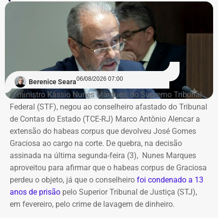
(8,78%) e recepcionistas de hotel (8,56%).
cumpram a punição prevista originalmente. Dessa forma, o
delator terá que cumprir a pena normal, sem os benefícios da
Com informações do colunista Ancelmo Gois, do Jornal
colaboração.
“O Globo”.
O crime
06/08/2026 07:00
Berenice Seara
O crime foi cometido em 14 de março de 2018. Nesse dia,
O ministro Kássio Nunes Marques, do Supremo Tribunal
Marielle participou de um compromisso na Casa das Pretas,
Federal (STF), negou ao conselheiro afastado do Tribunal
na Lapa, centro da cidade. Quando o encontro terminou, a
de Contas do Estado (TCE-RJ) Marco Antônio Alencar a
vereadora saiu com a assessora Fernanda Chaves, em carro
extensão do habeas corpus que devolveu José Gomes
dirigido pelo motorista Anderson. Quando passavam pelo
Graciosa ao cargo na corte. De quebra, na decisão
bairro do Estácio, na Zona Norte, foram atingidos por treze
assinada na última segunda-feira (3), Nunes Marques
disparos. Apenas Fernanda sobreviveu.
aproveitou para afirmar que o habeas corpus de Graciosa
perdeu o objeto, já que o conselheiro
foi condenado a 13
Ronnie Lessa e Élcio Queiroz estão presos desde 12 de março
anos de prisão
pelo Superior Tribunal de Justiça (STJ),
de 2019. Lessa está no Complexo Penitenciário da Papuda,
em fevereiro, pelo crime de lavagem de dinheiro.
em Brasília, e Queiroz, na Penitenciária Federal de Brasília.