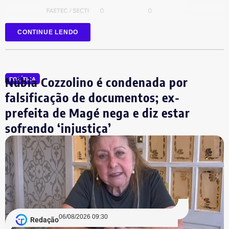
CONTINUE LENDO
Núbia Cozzolino é condenada por
POLÍTICA
falsificação de documentos; ex-
prefeita de Magé nega e diz estar
sofrendo ‘injustiça’
06/08/2026 09:30
Redação