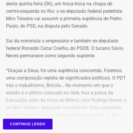
desta quinta-feira (06), um troca-troca na chapa de
relativos a agentes públicos — que tramitavam na vara, e
Militar;
centro-esquerda no Rio: o ex-deputado federal pedetista
foram identificadas diversas adulterações, principalmente
Henrique Gustavo dos Santos Frickmann foi exonerado, a
Miro Teixeira vai assumir a primeira suplência de Pedro
em processos nos quais Núbia Cozzolino aparecia como
pedido, do cargo de subsecretário adjunto de Obrasda
Paulo, do PSD, na disputa pelo Senado.
interessada ou ré.
Secretaria de Infraestrutura e Obras Públicas.
Sai da nominata o empresário e também ex-deputado
Durante uma busca e apreensão no escritório ligado à ex-
Nomeações vieram em dose
federal Ronaldo Cezar Coelho, do PSDB. O tucano Sávio
prefeita de Magé, foram encontradas cópias de folhas
Neves permanece como segundo suplente.
homeopática
processuais com treinos de rubricas e assinaturas.
“Graças a Deus, foi uma suplência concorrida. Fizemos
No outro lado da balança das publicações do Diário
Núbia Cozzolino alega injustiça e
uma composição repleta de significados políticos. O PDT
Oficial, Couto fez mudanças pontuais e assinou apenas 2
irregularidades
traz o trabalhismo, Brizola… No momento em que o
únicas nomeações para o segundo e terceiro escalões do
estado é o último colocado no Ideb, traz a patua da
governo. A Superintendência de Compras e Licitações da
Educação; além da força de Niterói, com Rodrigo Neves; e
A Justiça concluiu que a autoria criminal ficou
Secretaria de Estado de Saúde recebeu a nomeação de
de Miro Teixeira, deputado constituinte. Para completar,
comprovada em relação a Núbia, mas não foi possível
Emerson Maciel dos Santos, enquanto que na Fundação
temos Sávio Neves, um empresário que aposta no Rio,
determinar com certeza as datas em que as falsificações
Ceperj, Filipe de Souza Ribeiro foi nomeado diretor de TI e
capital e interior; que é tucano e sobrinho de Francisco
foram realizadas, nem os responsáveis por elas. Por
Comunicação.
CONTINUE LENDO
Tornelles e Tancredo Neves”, comemorou Pedro Paulo.
conta disso, outros quatro réus foram absolvidos.