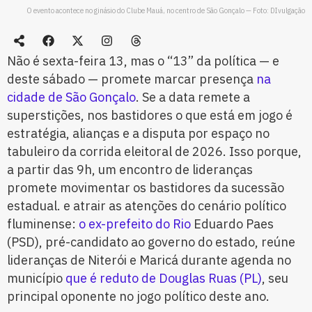
O evento acontece no ginásio do Clube Mauá, no centro de São Gonçalo — Foto: DIvulgação
Não é sexta-feira 13, mas o “13” da política — e
deste sábado — promete marcar presença
na
cidade de São Gonçalo
. Se a data remete a
superstições, nos bastidores o que está em jogo é
estratégia, alianças e a disputa por espaço no
tabuleiro da corrida eleitoral de 2026. Isso porque,
a partir das 9h, um encontro de lideranças
promete movimentar os bastidores da sucessão
estadual. e atrair as atenções do cenário político
fluminense:
o ex-prefeito do Rio
Eduardo Paes
(PSD), pré-candidato ao governo do estado, reúne
lideranças de Niterói e Maricá durante agenda no
município
que é reduto de Douglas Ruas (PL)
, seu
principal oponente no jogo político deste ano.