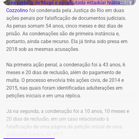
A
ex-prefeita de Magé e ex-deputada estadual Núbia
Cozzolino
foi condenada pela Justiça do Rio em duas
ações penais por falsificação de documentos judiciais.
As penas somam 54 anos, cinco meses e dez dias de
prisão. As condenações são de primeira instância e,
portanto, ainda cabe recurso. Ela já tinha sido presa em
2018 sob as mesmas acusações.
Na primeira ação penal, a condenação foi a 43 anos, 6
meses e 20 dias de reclusão, além do pagamento de
multa. O processo envolvia três ações civis, de 2014 e
2015, nas quais foram identificadas adulterações em
Cortes na Ciência e Tecnologia
petições iniciais e em uma réplica.
Das oito exonerações publicadas no Diário Oficial, quatro
Já na segunda, a condenação foi a 10 anos, 10 meses e
atingiram a cúpula da antiga Ciência e Tecnologia,
20 dias de reclusão, em um caso relacionado à
mostrando um verdadeiro “desmonte” da estrutura
falsificação de uma página da petição inicial de uma
anterior. Foram desligados, de uma só vez: o
ação civil pública de 2011.
subsecretário de Captação de Recursos e Projetos;