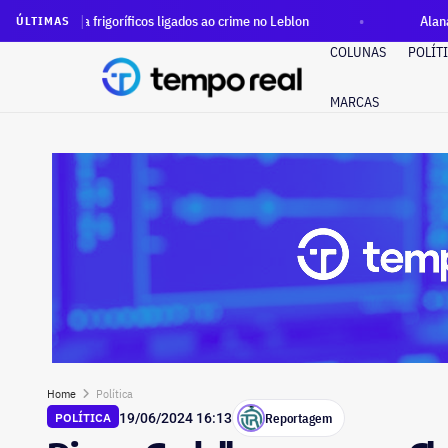
frigoríficos ligados ao crime no Leblon
Alana Passos entra c
ÚLTIMAS
COLUNAS
POLÍT
MARCAS
Home
Política
Reportagem
POLÍTICA
19/06/2024 16:13