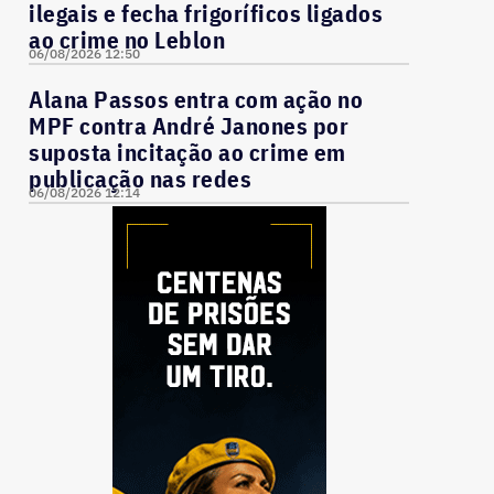
ilegais e fecha frigoríficos ligados
ao crime no Leblon
06/08/2026 12:50
Alana Passos entra com ação no
MPF contra André Janones por
suposta incitação ao crime em
publicação nas redes
06/08/2026 12:14