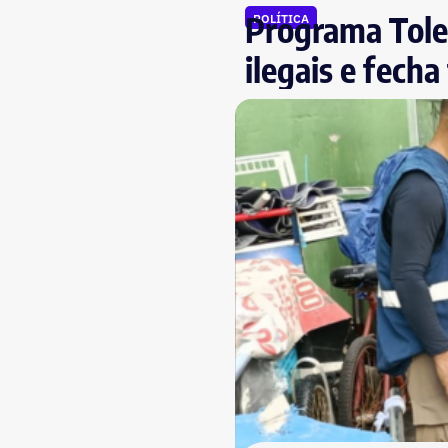
Programa Toler
POLÍTICA
ilegais e fecha