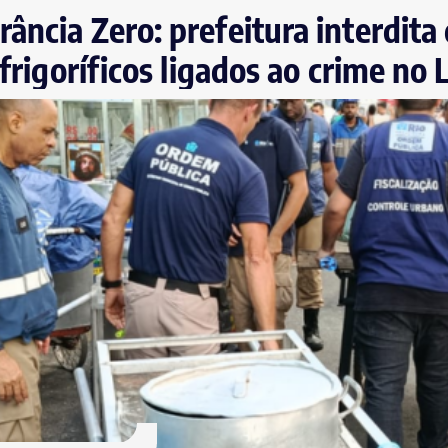
ância Zero: prefeitura interdita
 frigoríficos ligados ao crime no