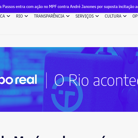
om ação no MPF contra André Janones por suposta incitação ao crime em publi
ICA
RIO
TRANSPARÊNCIA
SERVIÇOS
CULTURA
OP