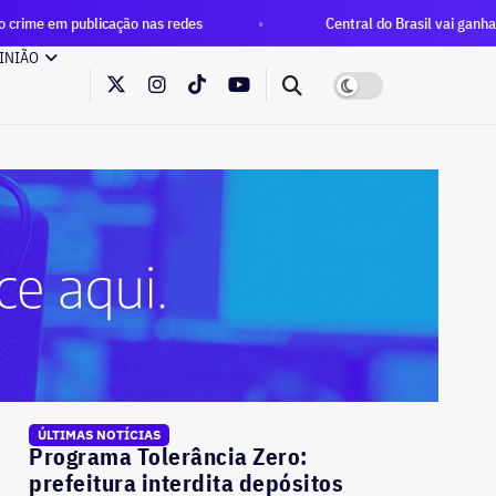
cação nas redes
Central do Brasil vai ganhar rede gratuita 
INIÃO
ÚLTIMAS NOTÍCIAS
Programa Tolerância Zero:
prefeitura interdita depósitos