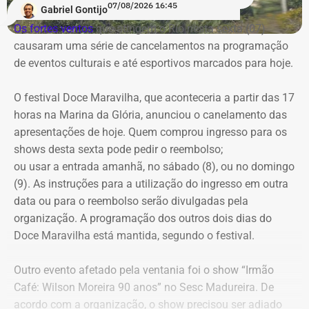
07/08/2026 16:45
Gabriel Gontijo
não disputar cargos federais. De acordo com o político,
Os fortes ventos
que atingem o Rio nesta sexta (07)
ele não quis tentar uma vaga de deputado federal porque
causaram uma série de cancelamentos na programação
não queria disputar votos com parlamentares que
de eventos culturais e até esportivos marcados para hoje.
ajudaram o governo de seu filho em Paracambi.
O festival Doce Maravilha, que aconteceria a partir das 17
“A estratégia é de soma, não de competição”, disse.
horas na Marina da Glória, anunciou o canelamento das
apresentações de hoje. Quem comprou ingresso para os
shows desta sexta pode pedir o reembolso;
ou usar a entrada amanhã, no sábado (8), ou no domingo
(9). As instruções para a utilização do ingresso em outra
data ou para o reembolso serão divulgadas pela
organização. A programação dos outros dois dias do
Doce Maravilha está mantida, segundo o festival.
Outro evento afetado pela ventania foi o show “Irmão
Café: Wilson Moreira 90 anos” no Sesc Madureira. De
acordo com a organização, o show precisou ser adiado