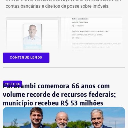
contas bancárias e direitos de posse sobre imóveis.
CONTINUE LENDO
Paracambi comemora 66 anos com
POLÍTICA
volume recorde de recursos federais;
Na disputa de 2022, quando foi eleito para a Câmara dos
município recebeu R$ 53 milhões
Deputados, o parlamentar havia informado R$
1.065.439,98 em bens. Na época, mantinha R$ 50 mil em
dinheiro vivo.