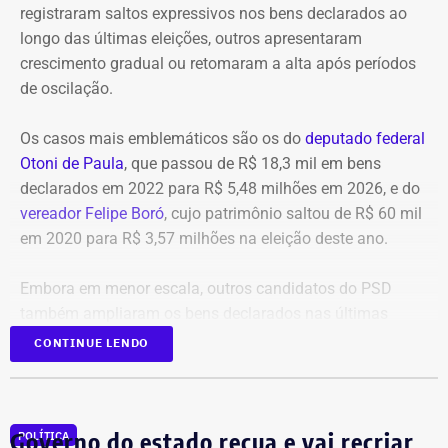
registraram saltos expressivos nos bens declarados ao
Entre as áreas previstas na parceria estão pesquisa
longo das últimas eleições, outros apresentaram
aplicada em Inteligência Artificial e IA Generativa,
crescimento gradual ou retomaram a alta após períodos
sistemas de apoio à decisão técnica, visão
de oscilação.
computacional e processamento de dados de sensores,
imagens, drones, projetos e sistemas operacionais.
Os casos mais emblemáticos são os do
deputado federal
Otoni de Paula
, que passou de R$ 18,3 mil em bens
Também estão previstas aplicações de Digital Twins, BIM
declarados em 2022 para R$ 5,48 milhões em 2026, e do
e ambientes virtuais em projetos, planejamento, inspeção,
vereador Felipe Boró
, cujo patrimônio saltou de R$ 60 mil
operação, manutenção, treinamento e segurança, além de
em 2020 para R$ 3,57 milhões na eleição deste ano.
tecnologias de robótica e sistemas autônomos voltadas
para obras, plantas industriais, infraestrutura, agronomia
Embora em menor escala, outros candidatos do PSD
e geociências.
também ampliaram os bens declarados nas últimas
eleições, como Laura Carneiro, Hugo Leal, Rafael Aloisio
CONTINUE LENDO
A parceria inclui ainda infraestrutura de computação de
Freitas, Marcio Ribeiro e Marcelo Diniz.
alto desempenho para desenvolvimento e execução de
aplicações de IA, além de treinamentos, workshops,
masterclasses, certificações e programas de capacitação
Laura Carneiro chega ao maior
Governo do estado recua e vai recriar
POLÍTICA
profissional.