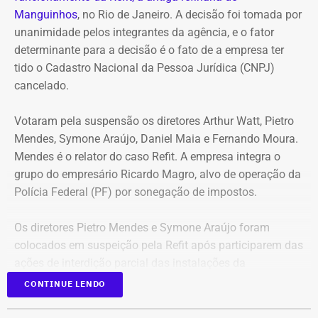
Manguinhos
, no Rio de Janeiro. A decisão foi tomada por
unanimidade pelos integrantes da agência, e o fator
determinante para a decisão é o fato de a empresa ter
tido o Cadastro Nacional da Pessoa Jurídica (CNPJ)
cancelado.
Votaram pela suspensão os diretores Arthur Watt, Pietro
Mendes, Symone Araújo, Daniel Maia e Fernando Moura.
Mendes é o relator do caso Refit. A empresa integra o
grupo do empresário Ricardo Magro, alvo de operação da
Polícia Federal (PF) por sonegação de impostos.
Os diretores Pietro Mendes e Symone Araújo foram
colocados em suspeição pela Refit após participarem das
ações de interdição parcial das instalações da
companhia em setembro de 2025.
CONTINUE LENDO
Eles chegaram a ser afastados do processo pelo Tribunal