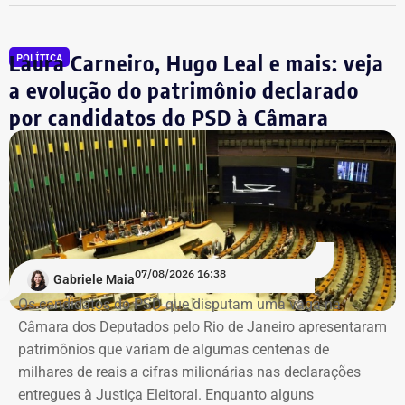
Inteligência Artificial. Este processo vai fortalecer o
desenvolvimento tecnológico do nosso conselho,
Laura Carneiro, Hugo Leal e mais: veja
POLÍTICA
oferecendo cada vez mais serviços e maior qualidade aos
profissionais, tornando o Crea cada vez mais inteligente”,
a evolução do patrimônio declarado
ressaltou Fernández.
por candidatos do PSD à Câmara
O presidente do Crea-RJ também destacou a atuação da
PD7 Tech na articulação da parceria.
“Ela é uma grande parceira para o desenvolvimento
tecnológico do nosso conselho e de todo o nosso setor —
engenharias, agronomia e geociências”, destacou.
07/08/2026 16:38
Gabriele Maia
Os candidatos do PSD que disputam uma vaga na
O acordo foi aprovado pelo diretor da NVIDIA na América
Câmara dos Deputados pelo Rio de Janeiro apresentaram
Latina, Márcio Aguiar. A colaboração tecnológica não terá
patrimônios que variam de algumas centenas de
custos para o CREA-RJ, que passará a receber consultoria
milhares de reais a cifras milionárias nas declarações
direta da empresa.
entregues à Justiça Eleitoral. Enquanto alguns