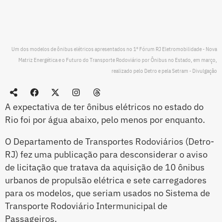
Um dos modelos de ônibus elétricos apresentados no 1º Fórum RJ Eletromobilidade - Nova
Matriz Energética e o Futuro do Transporte Rodoviário por Ônibus no Estado, em março,
realizado pelo Detro e pela Setram - Divulgação
A expectativa de ter ônibus elétricos no estado do
Rio foi por água abaixo, pelo menos por enquanto.
O Departamento de Transportes Rodoviários (Detro-
RJ) fez uma publicação para desconsiderar o aviso
de licitação que tratava da aquisição de 10 ônibus
urbanos de propulsão elétrica e sete carregadores
para os modelos, que seriam usados no Sistema de
Transporte Rodoviário Intermunicipal de
Passageiros.