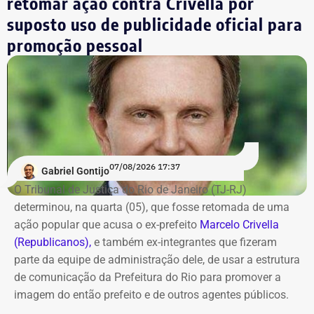
retomar ação contra Crivella por
Leniel Borel
R$ 104.500,00
suposto uso de publicidade oficial para
*Valor correspondente à soma de R$ 122.642,00 em espécie
promoção pessoal
convertidos de dólar e R$ 88.000,00 em reais declarados em dinheiro
vivo.
Os dados são públicos e ficam disponíveis para consulta
no sistema DivulgaCandContas, do TSE.
07/08/2026 17:37
Gabriel Gontijo
O Tribunal de Justiça do Rio de Janeiro (TJ-RJ)
determinou, na quarta (05), que fosse retomada de uma
ação popular que acusa o ex-prefeito
Marcelo Crivella
(Republicanos),
e também ex-integrantes que fizeram
parte da equipe de administração dele, de usar a estrutura
de comunicação da Prefeitura do Rio para promover a
imagem do então prefeito e de outros agentes públicos.