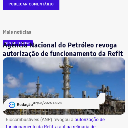
Mais notícias
Agência Nacional do Petróleo revoga
RIO DE JANEIRO
autorização de funcionamento da Refit
07/08/2026 18:23
Redação
A Agência Nacional do Petróleo, Gás Natural e
Biocombustíveis (ANP) revogou a
autorização de
funcionamento da Refit, a antiga refinaria de