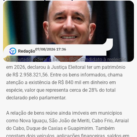
Município e em outros canais institucionais para divulgar
conteúdos que, segundo ação, iam além da informação
do poder público e promoviam pessoalmente o então
prefeito e integrantes do governo.
A acusação afirma que esses canais passaram a
07/08/2026 17:36
apresentar Crivella como responsável direto por obras,
Redação
serviços e programas públicos. Um exemplo disso,
O deputado federal o Bebeto (PP), candidato à reeleição
segundo a Ação Popular, foram as publicações em que
em 2026, declarou à Justiça Eleitoral ter um patrimônio
Crivella aparece anunciando entregas de obras e
de R$ 2.958.321,56. Entre os bens informados, chama
reformas de praças, além de mensagens em primeira
atenção a existência de R$ 840 mil em dinheiro em
pessoa, como: “Estamos aqui recuperando os aparelhos
espécie, valor que representa cerca de 28% do total
da praça”.
declarado pelo parlamentar.
*Com informações do g1
A relação de bens reúne ainda imóveis em municípios
como Nova Iguaçu, São João de Meriti, Cabo Frio, Arraial
do Cabo, Duque de Caxias e Guapimirim. Também
constam dois veículos, aplicações financeiras, saldos em