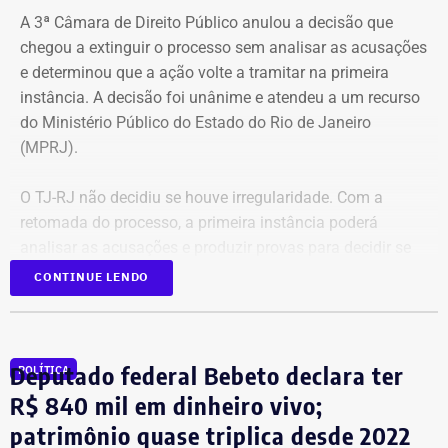
A 3ª Câmara de Direito Público anulou a decisão que
chegou a extinguir o processo sem analisar as acusações
e determinou que a ação volte a tramitar na primeira
instância. A decisão foi unânime e atendeu a um recurso
do Ministério Público do Estado do Rio de Janeiro
(MPRJ).
O TJ-RJ não decidiu se houve irregularidade. Com a
retomada do processo, a primeira instância poderá
analisar as acusações e produzir provas para decidir se
houve uso indevido da publicidade oficial.
CONTINUE LENDO
Advogado apresentou Ação Popular
Deputado federal Bebeto declara ter
POLÍTICA
A ação popular, apresentada pelo advogado Fernando
R$ 840 mil em dinheiro vivo;
Lyra Reis, aléga que a gestão Crivella usou perfis oficiais
patrimônio quase triplica desde 2022
da prefeitura em redes sociais, no Diário Oficial do