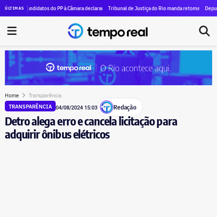
 de funcionamento da Refit
candidatos do PP à Câmara declaram mais de R$ 1,7 milhão em dinheiro vivo ao TSE
Tribunal de Justiça do Rio manda retomar ação contra Crivel
Deputado federal
ÚLTIMAS
Home
Transparência
Redação
TRANSPARÊNCIA
04/08/2024 15:03
Detro alega erro e cancela licitação para
adquirir ônibus elétricos