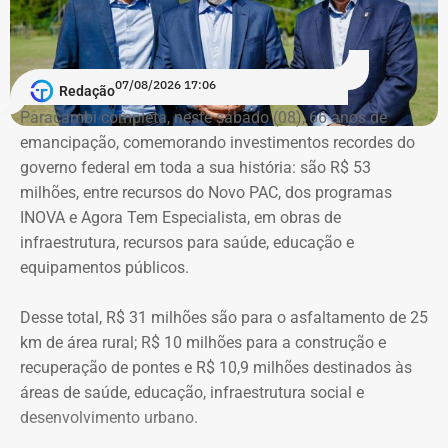
Em quatro anos, o patrimônio de Bebeto cresceu R$
1.892.881,58, alta de 177,7%. Já o valor mantido em
espécie saltou de R$ 50 mil para R$ 840 mil, aumento de
07/08/2026 17:06
Redação
R$ 790 mil, ou 1.580%.
Paracambi completa, neste sábado (08), 66 anos de
emancipação, comemorando investimentos recordes do
A relação de bens foi informada pelo próprio candidato à
governo federal em toda a sua história: são R$ 53
Justiça Eleitoral durante o registro da candidatura. As
milhões, entre recursos do Novo PAC, dos programas
declarações são públicas e podem ser consultadas por
INOVA e Agora Tem Especialista, em obras de
qualquer eleitor no sistema DivulgaCand, do Tribunal
infraestrutura, recursos para saúde, educação e
Superior Eleitoral (TSE).
equipamentos públicos.
Desse total, R$ 31 milhões são para o asfaltamento de 25
km de área rural; R$ 10 milhões para a construção e
recuperação de pontes e R$ 10,9 milhões destinados às
áreas de saúde, educação, infraestrutura social e
desenvolvimento urbano.