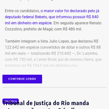
g1
Entre os candidatos,
o maior valor foi declarado pelo já
deputado federal Bebeto, que informou possuir R$ 840
mil em dinheiro em espécie
. Em seguida aparece Renato
Cozzolino, prefeito de Magé, com R$ 480 mil.
Também integram a lista Julio Lopes, que declarou R$
122.642 em espécie convertidos de dólar e outros R$ 88
mil em reais — totalizando R$ 210.642 —, Dr. Luizinho,
com R$ 150 mil, e Leniel Borel, pai do menino Henry, que
informou ter R$ 104,5 mil em dinheiro vivo.
Candidato
Valor declarado em
CONTINUE LENDO
Bebeto
R$ 840.000,00
Renato Cozzolino
R$ 480.000,00
Julio Lopes
R$ 210.642,00*
Tribunal de Justiça do Rio manda
POLÍTICA
Dr. Luizinho
R$ 150.000,00