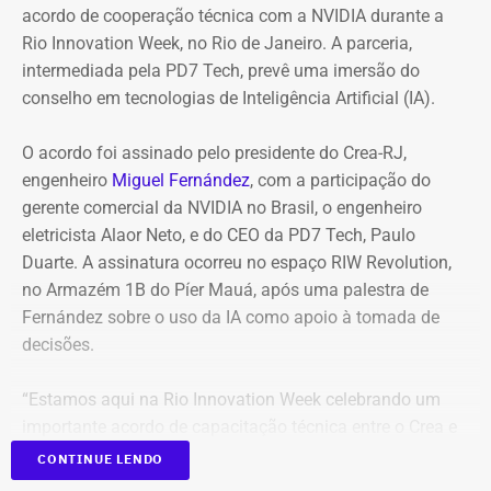
acordo de cooperação técnica com a NVIDIA durante a
O jogo entre Fluminense e Botafogo que aconteceria a
Rio Innovation Week, no Rio de Janeiro. A parceria,
partir das 21h30 desta sexta (07), no Estádio Nilton
intermediada pela PD7 Tech, prevê uma imersão do
Santos, válido pelo Brasileirão Feminino, também foi
conselho em tecnologias de Inteligência Artificial (IA).
adiado. De acordo com a Confederação Brasileira de
Futebol (CBF). “por conta dos alertas da Defesa Civil de
O acordo foi assinado pelo presidente do Crea-RJ,
fortes ventos no Rio de Janeiro”, o clássico teve a
engenheiro
Miguel Fernández
, com a participação do
mudança de data para segunda (10) às 18 horas.
gerente comercial da NVIDIA no Brasil, o engenheiro
eletricista Alaor Neto, e do CEO da PD7 Tech, Paulo
Duarte. A assinatura ocorreu no espaço RIW Revolution,
no Armazém 1B do Píer Mauá, após uma palestra de
Fernández sobre o uso da IA como apoio à tomada de
decisões.
“Estamos aqui na Rio Innovation Week celebrando um
importante acordo de capacitação técnica entre o Crea e
a NVIDIA, que é hoje a empresa de maior valor do mundo
CONTINUE LENDO
e referência no desenvolvimento de tecnologia de