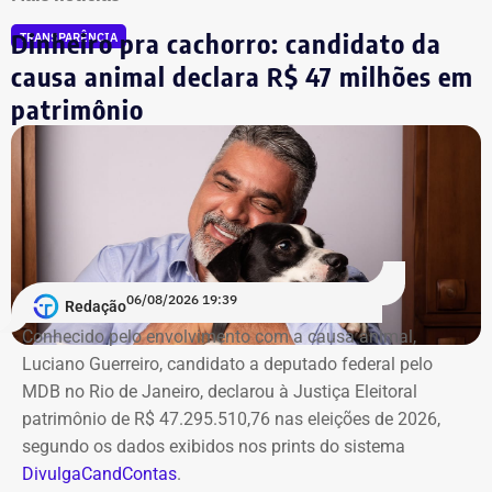
Dinheiro pra cachorro: candidato da
TRANSPARÊNCIA
causa animal declara R$ 47 milhões em
patrimônio
06/08/2026 19:39
Redação
Conhecido pelo envolvimento com a causa animal,
Luciano Guerreiro, candidato a deputado federal pelo
MDB no Rio de Janeiro, declarou à Justiça Eleitoral
patrimônio de R$ 47.295.510,76 nas eleições de 2026,
segundo os dados exibidos nos prints do sistema
DivulgaCandContas
.