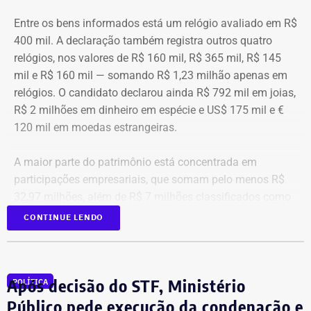
Entre os bens informados está um relógio avaliado em R$
400 mil. A declaração também registra outros quatro
relógios, nos valores de R$ 160 mil, R$ 365 mil, R$ 145
mil e R$ 160 mil — somando R$ 1,23 milhão apenas em
relógios. O candidato declarou ainda R$ 792 mil em joias,
R$ 2 milhões em dinheiro em espécie e US$ 175 mil e €
120 mil em moedas estrangeiras.
A maior parte do patrimônio está concentrada em
participações empresariais, que somam pelo menos R$
32,97 milhões, além de R$ 7 milhões classificados como
“valores de diversos créditos”. Também aparecem na
CONTINUE LENDO
relação imóveis, incluindo uma cobertura declarada por
R$ 884,1 mil e duas casas. Os valores correspondem à
declaração apresentada, sem informações, nos prints,
Após decisão do STF, Ministério
POLÍTICA
sobre marca, modelo ou valor de mercado dos relógios.
Público pede execução da condenação e