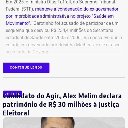
Em 2025, o ministro Dias Toffoli, do Supremo Tribunal
Federal (STF),
manteve a condenação do ex-governador
por improbidade administrativa no projeto “Saúde em
Movimento”
. Garotinho foi acusado de participar de um
esquema que desviou R$ 234,4 milhões da Secretaria
estadual de Saúde entre 2005 e 2006., na época em que o
estado era governado por Rosinha Matheus, e ele era seu
secretário de Governo.
Com isso, a sentença tornou-se definitiva.
CONTINUE LENDO
Como não há mais recursos pendentes após o trânsito
em julgado da ação, o Ministério Público requer a
Candidato do Agir, Alex Melim declara
POLÍTICA
imediata execução da sentença. Além da comunicação à
Justiça Eleitoral, o órgão pede a inclusão do nome de
patrimônio de R$ 30 milhões à Justiça
Garotinho no Cadastro Nacional de Condenados por Ato
Eleitoral
de Improbidade Administrativa.