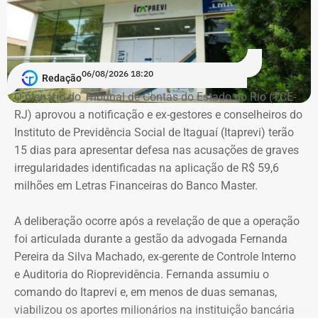
casado, possui ensino médio completo e declarou exercer
a profissão de empresário.
Em documento de consulta pública da Casa da Moeda do
06/08/2026 18:20
Redação
Brasil, Alex Ofredi Melim aparece como representante da
O plenário do Tribunal de Contas do Estado do Rio (TCE-
Melim Corretora de Seguros Ltda., empresa que atua no
RJ) aprovou a notificação e ex-gestores e conselheiros do
setor de seguros e planos de saúde.
Instituto de Previdência Social de Itaguaí (Itaprevi) terão
15 dias para apresentar defesa nas acusações de graves
irregularidades identificadas na aplicação de R$ 59,6
milhões em Letras Financeiras do Banco Master.
A deliberação ocorre após a revelação de que a operação
foi articulada durante a gestão da advogada Fernanda
Pereira da Silva Machado, ex-gerente de Controle Interno
e Auditoria do Rioprevidência. Fernanda assumiu o
comando do Itaprevi e, em menos de duas semanas,
Declaração de bens de Alex Melim em 2026 — Foto:
viabilizou os aportes milionários na instituição bancária