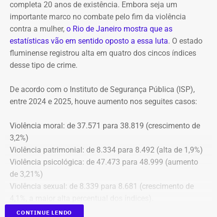
completa 20 anos de existência. Embora seja um
presidente do Itaprevi Fernanda; do ex-prefeito de Itaguaí,
importante marco no combate pelo fim da violência
Rubem Vieira de Souza, o Rubão; e de outros diretores e
contra a mulher,
o Rio de Janeiro mostra que as
conselheiros do fundo municipal.
estatísticas vão em sentido oposto a essa luta
. O estado
fluminense registrou alta em quatro dos cincos índices
Além disso, o tribunal aprovou a expedição de ofício com
desse tipo de crime.
cópia integral do processo ao Ministério Público do
Estado do Rio de Janeiro (MPRJ), para que avalie a
De acordo com o Instituto de Segurança Pública (ISP),
apuração de possíveis ilícitos nas esferas cível e criminal,
entre 2024 e 2025, houve aumento nos seguites casos:
e à Secretaria de Regime Próprio e Complementar do
Ministério da Previdência Social.
Violência moral: de 37.571 para 38.819 (crescimento de
3,2%)
Violência patrimonial: de 8.334 para 8.492 (alta de 1,9%)
Violência psicológica: de 47.473 para 48.999 (aumento
de 3,21%)
Violência sexual: de 8.339 para 8.681 (crescimento de
4,1%, a maior alta percentual dos índices).
A única estatística que apresentou queda foi a de
CONTINUE LENDO