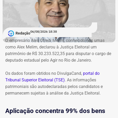
Garotinho também foi multado
O órgão também requer que o ex-governador seja
intimado a quitar os valores da condenação. Segundo os
06/08/2026 18:38
cálculos atualizados apresentados à Justiça, o
Redação
ressarcimento ao erário, originalmente fixado em R$
O empresário Alex Ofredi Melim, conhecido nas urnas
234,4 milhões, chega hoje a R$ 2,55 bilhões. O MP ainda
como Alex Melim, declarou à Justiça Eleitoral um
cobra R$ 778,9 mil de multa civil e R$ 11,9 milhões por
patrimônio de R$ 30.233.522,35 para disputar o cargo de
danos morais coletivos.
deputado estadual pelo Agir no Rio de Janeiro.
Com informações do colunista Lauro Jardim, do jornal “O
Globo”
Os dados foram obtidos no DivulgaCand,
portal do
Tribunal Superior Eleitoral (TSE)
. As informações
patrimoniais são autodeclaradas pelos candidatos e
permanecem sujeitas à análise da Justiça Eleitoral.
Aplicação concentra 99% dos bens