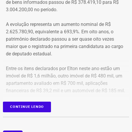
de bens informados passou de R$ 378.419,10 para R$
Porque é necessário ter mais do que coragem para seguir
3.004.200,00 no período.
adiante no enfrentamento à violência doméstica. Pois
muitas têm medo do agressor sob dois pontos de vista. O
A evolução representa um aumento nominal de R$
primeiro é o temor de continuar viva e estar ao lado do
2.625.780,90, equivalente a 693,9%. Em oito anos, o
agressor. E o outro é o que vai acontecer com ela depois
patrimônio declarado passou a ser quase oito vezes
que a denúncia for feita. Afinal, há o receio que alguma
maior que o registrado na primeira candidatura ao cargo
brecha legal permita que o agressor, de alguma forma,
de deputado estadual.
fique impune”, comenta.
Entre os itens declarados por Elton neste ano estão um
Passados oito anos após as agrssões se tornarem
imóvel de R$ 1,6 milhão, outro imóvel de R$ 480 mil, um
públicas nacionalmente, Cristiane cita qual o principal
apartamento avaliado em R$ 700 mil, aplicações
item que acredita ser necessário que as autoridades
financeiras de R$ 39,2 mil e um automóvel de R$ 185 mil.
tenham mais rigor.
CONTINUE LENDO
“A Lei Maria da Penha é muito boa. Eu fui salva graças a
ela. Mas, infelizmente, ainda é muito falha na
fiscalização. Isso é uma coisa que deixa as mulheres
vulneráveis. Porque apesar de alguma vítima poder