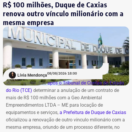
justificativa
R$ 100 milhões, Duque de Caxias
renova outro vínculo milionário com a
A estatal afirma que a adoção de medidas mais rígidas
mesma empresa
de governança levou à implementação de ações voltadas
ao combate de práticas consideradas lesivas aos
interesses da companhia. Segundo o documento, esse
cenário expõe os diretores a potenciais represálias,
tornando necessária a utilização de veículos blindados.
A contratação ocorre em
meio ao endurecimento das
ações de compliance da companhia, que recentemente
reforçou auditorias internas em parceria com o GSI e a
08/08/2026 18:00
Lívia Mendonça
Casa Civil.
Apenas quatro dias
após o Tribunal de Contas do Estado
do Rio (TCE)
determinar a anulação de um contrato de
A empresa também destaca que não possui SUVs
mais de R$ 100 milhões com a Geo Ambiental
blindados em sua frota própria, razão pela qual optou
Empreendimentos LTDA – ME para locação de
pela locação dos veículos por meio de adesão à ata do
equipamentos e serviços,
a Prefeitura de Duque de Caxias
GSI.
oficializou a renovação de outro vínculo milionário com a
mesma empresa, oriundo de um processo diferente, no