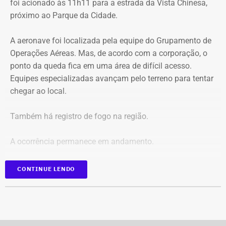
foi acionado às 11h11 para a estrada da Vista Chinesa,
próximo ao Parque da Cidade.
O pedido de Búzios à Justiça
A aeronave foi localizada pela equipe do Grupamento de
Em caráter urgente, antes da apresentação da defesa das
Operações Aéreas. Mas, de acordo com a corporação, o
empresas, a prefeitura solicitou:
ponto da queda fica em uma área de difícil acesso.
Equipes especializadas avançam pelo terreno para tentar
Preservação integral dos registros dos nove perfis;
chegar ao local.
Entrega dos dados de titulares e administradores;
Identificação de anunciantes e financiadores;
Também há registro de fogo na região.
Cruzamento técnico das informações das contas;
Retirada das publicações relacionadas no processo;
A ocorrência permanece em andamento.
Interrupção de anúncios e impulsionamentos;
Suspensão temporária de contas que não fossem
*Em atualização
CONTINUE LENDO
vinculadas a pessoas autênticas;
Proibição de distribuição paga por contas ainda não
identificadas;
Multa diária de R$ 50 mil por obrigação descumprida.
A prefeitura pediu que a multa seja aplicada