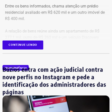
Entre os bens informados, chama atenção um prédio
residencial avaliado em R$ 620 mil e um outro imóvel de
R$ 400 mil.
A relação de bens reúne ainda um apartamento de R$
277,1 mil, outro de R$ 260 mil e um veículo Discovery
D300, ano 2023, declarado por R$ 330 mil. Também
CONTINUE LENDO
aparecem na lista cerca de R$ 177 mil em aplicações e
fundos.
Búzios entra com ação judicial contra
TRANSPARÊNCIA
nove perfis no Instagram e pede a
identificação dos administradores das
páginas