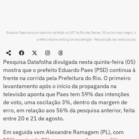
Eduardo Paes toma um caldinho de feijão no GET de Rio das Pedras: 30 quilos mais magro, o
prefeito está no esforço de recuperação - Reprodução das redes sociais
Pesquisa Datafolha divulgada nesta quinta-feira (05)
mostra que o prefeito Eduardo Paes (PSD) continua à
frente na corrida pela Prefeitura do Rio. O primeiro
levantamento após o início da propaganda na
televisão aponta que Paes tem 59% das intenções
de voto, uma oscilação 3%, dentro da margem de
erro, em relação aos 56% da pesquisa anterior, feita
entre 20 e 21 de agosto.
Em seguida vem Alexandre Ramagem (PL), com