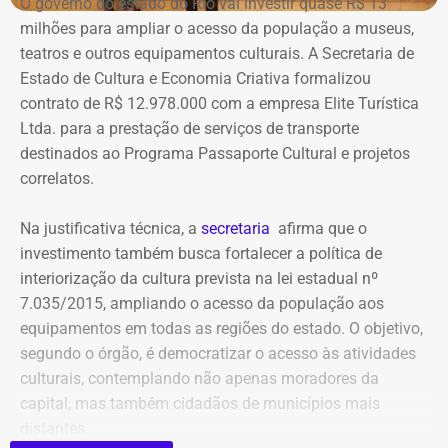
O governo do estado do Rio vai investir quase R$ 13
meios de recuperação, contas publicitárias e dados de
milhões para ampliar o acesso da população a museus,
pagamento. Com isso, a Meta também seria obrigada a
teatros e outros equipamentos culturais. A Secretaria de
elaborar uma tabela comparativa, indicando se os perfis
Estado de Cultura e Economia Criativa formalizou
compartilham telefones, dispositivos, endereços de IP,
contrato de R$ 12.978.000 com a empresa Elite Turística
administradores, contas de anúncios, meios de
Ltda. para a prestação de serviços de transporte
pagamento ou gerenciadores de negócios.
destinados ao Programa Passaporte Cultural e projetos
correlatos.
Ação também requer anúncios e
Na justificativa técnica, a
secretaria
afirma que o
impulsionamentos e cita morte de
investimento também busca fortalecer a política de
criança como exemplo de fake news
interiorização da cultura prevista na lei estadual nº
7.035/2015, ampliando o acesso da população aos
As 31 publicações relacionadas pela prefeitura tratam de
equipamentos em todas as regiões do estado. O objetivo,
assuntos diversos. A lista inclui manchetes sobre prisões
segundo o órgão, é democratizar o acesso às atividades
na Assembleia Legislativa, supostos acordos políticos,
culturais, contemplando não apenas moradores da
sucessão municipal, alterações no Fundo Municipal do
capital, mas também cidadãos de municípios mais
Declaração de bens de Bernardo Rossi em 2014 — Foto:
Meio Ambiente, royalties, regularização fundiária,
distantes.
Reprodução/Divulgacand