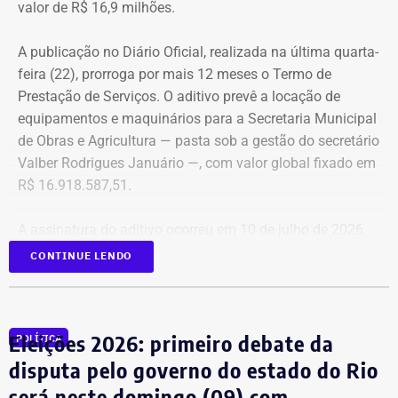
Os veículos serão destinados exclusivamente aos
valor de R$ 16,9 milhões.
diretores das áreas Financeira (DFI), Jurídica (DJU),
Suprimentos (DSU) e Segurança e Governança (DSG). O
A publicação no Diário Oficial, realizada na última quarta-
contrato foi firmado com a empresa Rei dos Blindados
feira (22), prorroga por mais 12 meses o Termo de
Locação de Veículos Ltda. e prevê a locação de quatro
Prestação de Serviços. O aditivo prevê a locação de
SUVs zero quilômetro, com blindagem nível III-A, sem
equipamentos e maquinários para a Secretaria Municipal
motorista e sem fornecimento de combustível.
de Obras e Agricultura — pasta sob a gestão do secretário
Valber Rodrigues Januário —, com valor global fixado em
Cada automóvel custará R$ 8.977,78 por mês,
R$ 16.918.587,51.
totalizando um investimento de R$ 1.292.800,32 ao longo
dos três anos de vigência do contrato.
A assinatura do aditivo ocorreu em 10 de julho de 2026,
garantindo a continuidade da prestação de serviços com
CONTINUE LENDO
COM FÁBIO MARTINS
a emissão de uma nota de empenho parcial inicial no
valor de R$ 200 mil.
Eleições 2026: primeiro debate da
POLÍTICA
TCE diz que falhas em outro contrato
disputa pelo governo do estado do Rio
contrariam princípio da Lei de
será neste domingo (09) com