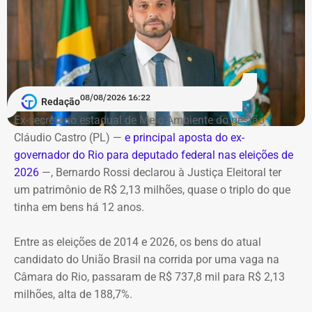
Bombeiros encontraram as vítimas
carbonizadas
Serviço
O helicóptero explodiu ao cair na encosta, e chamas se
Debate entre candidatos ao governo do estado do Rio de
alastraram pela mata. De acordo com o Corpo de
Janeiro
Bombeiros, agentes especializados em combate a
08/08/2026 16:22
Redação
Data: domingo, 09 de agosto de 2026
incêndios florestais foram mobilizados e conseguiram
Horário: 20h
Ex-secretário estadual de Meio Ambiente do gestão
controlar o fogo.
Transmissão: Canal Band, BandNews FM e YouTube do
Cláudio Castro (PL) —
e principal aposta do ex-
TEMPO REAL
governador do Rio para deputado federal nas eleições de
A operação mobilizou cerca de 40 militares, 11 viaturas e
Pré-hora: 19h, com cobertura especial pelo YouTube do
2026
—, Bernardo Rossi declarou à Justiça Eleitoral ter
4 unidades operacionais.
TEMPO REAL
um patrimônio de R$ 2,13 milhões, quase o triplo do que
tinha em bens há 12 anos.
Com informações do portal “g1”.
Entre as eleições de 2014 e 2026, os bens do atual
candidato do União Brasil na corrida por uma vaga na
Câmara do Rio, passaram de R$ 737,8 mil para R$ 2,13
milhões, alta de 188,7%.