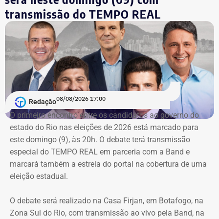
Licitações
transmissão do TEMPO REAL
A nova prorrogação contratual
ganha destaque em meio
ao cerco do órgão
contra as contratações do município
com a mesma prestadora de serviços.
Conforme noticiado no último sábado (18)
, o plenário do
TCE determinou, por unanimidade, que a Prefeitura de
08/08/2026 17:00
Redação
Duque de Caxias anule no prazo de 15 dias o contrato
O primeiro encontro entre os candidatos ao ⁠governo do
firmado com a Geo Ambiental para o mesmo fim
estado do Rio nas eleições de 2026 está marcado para
(locação de maquinários e equipamentos). Na ocasião, a
este domingo (9), às 20h. O debate terá transmissão
Corte ordenou também a suspensão imediata dos
especial do TEMPO REAL em parceria com a Band e
pagamentos decorrentes do acordo milionário, que
marcará também a estreia do portal na cobertura de uma
ultrapassava R$ 100 milhões.
eleição estadual.
O acórdão acolheu o voto da conselheira Marianna
O debate será realizado na Casa Firjan, em Botafogo, na
Montebello Willeman, que apontou uma série de
Zona Sul do Rio, com transmissão ao vivo pela Band, na
irregularidades no planejamento da concorrência