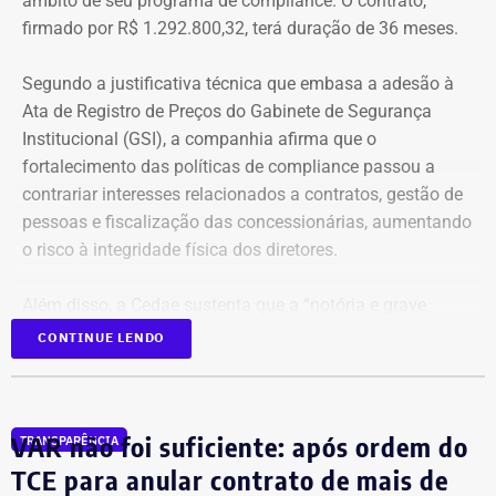
âmbito de seu programa de compliance. O contrato,
firmado por R$ 1.292.800,32, terá duração de 36 meses.
Segundo a justificativa técnica que embasa a adesão à
Ata de Registro de Preços do Gabinete de Segurança
Institucional (GSI), a companhia afirma que o
fortalecimento das políticas de compliance passou a
contrariar interesses relacionados a contratos, gestão de
pessoas e fiscalização das concessionárias, aumentando
o risco à integridade física dos diretores.
Além disso, a Cedae sustenta que a “notória e grave
insegurança pública” no estado, especialmente no
CONTINUE LENDO
município do Rio de Janeiro e na Baixada Fluminense,
reforça a necessidade de proteção aos executivos.
VAR não foi suficiente: após ordem do
TRANSPARÊNCIA
Compliance e violência como
TCE para anular contrato de mais de