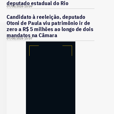
deputado estadual do Rio
07/08/2026 15:09
Candidato à reeleição, deputado
Otoni de Paula viu patrimônio ir de
zero a R$ 5 milhões ao longo de dois
mandatos na Câmara
07/08/2026 15:07