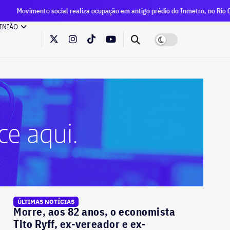
 social realiza ocupação em antigo prédio do Inmetro, no Rio Comprido
INIÃO
ÚLTIMAS NOTÍCIAS
Morre, aos 82 anos, o economista
Tito Ryff, ex-vereador e ex-