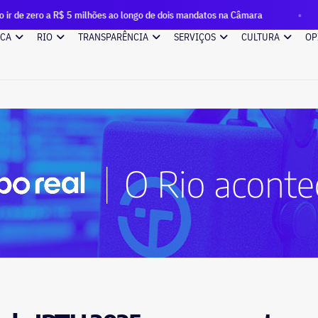
R$ 5 milhões ao longo de dois mandatos na Câmara
Movimento
ICA
RIO
TRANSPARÊNCIA
SERVIÇOS
CULTURA
OP