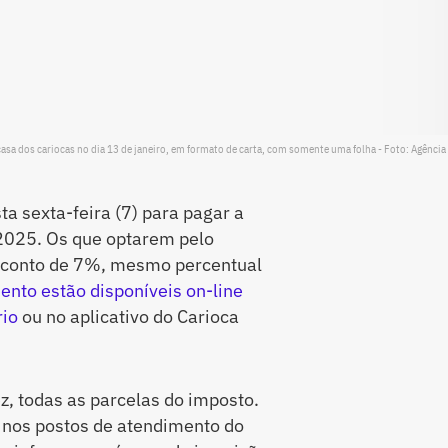
casa dos cariocas no dia 13 de janeiro, em formato de carta, com somente uma folha - Foto: Agência 
a sexta-feira (7) para pagar a
 2025. Os que optarem pelo
sconto de 7%, mesmo percentual
nto estão disponíveis on-line
rio
ou no aplicativo do Carioca
ez, todas as parcelas do imposto.
nos postos de atendimento do