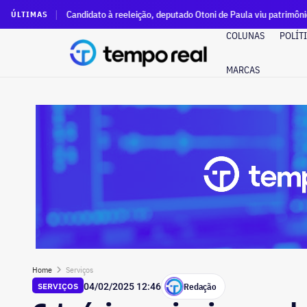
Candidato à reeleição, deputado Otoni de Paula viu patrimônio ir de zero a 
ÚLTIMAS
COLUNAS
POLÍT
MARCAS
Home
Serviços
Redação
SERVIÇOS
04/02/2025 12:46