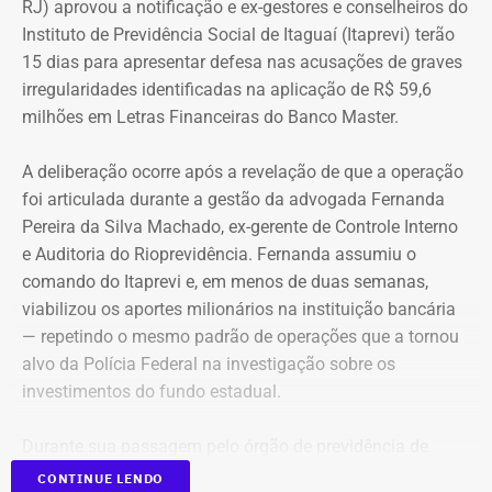
RJ) aprovou a notificação e ex-gestores e conselheiros do
setor de seguros e planos de saúde.
Instituto de Previdência Social de Itaguaí (Itaprevi) terão
15 dias para apresentar defesa nas acusações de graves
irregularidades identificadas na aplicação de R$ 59,6
milhões em Letras Financeiras do Banco Master.
A deliberação ocorre após a revelação de que a operação
foi articulada durante a gestão da advogada Fernanda
Pereira da Silva Machado, ex-gerente de Controle Interno
e Auditoria do Rioprevidência. Fernanda assumiu o
comando do Itaprevi e, em menos de duas semanas,
Declaração de bens de Alex Melim em 2026 — Foto:
viabilizou os aportes milionários na instituição bancária
Reprodução/Divulgacand
— repetindo o mesmo padrão de operações que a tornou
alvo da Polícia Federal na investigação sobre os
investimentos do fundo estadual.
Durante sua passagem pelo órgão de previdência de
Itaguaí, a ex-gerente do Rioprevidência também
nomeou
CONTINUE LENDO