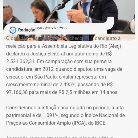
combate. Ou seja, juízes, assistentes sociais e psicólogos
que atuem com as mulheres que são vítimas de
agressões”, argumentou.
06/08/2026 17:06
Redação
Na declaração apresentada em 2018, quando terminou a
A atriz foi a primeira mulher a receber o benefício do
O deputado estadual Fred Pacheco (PL), candidato à
eleição como suplente, Elton Cristo informou possuir três
“botão do pânico”, ferramenta criada em 2019 pela
reeleição para a Assembleia Legislativa do Rio (Alerj),
veículos, um consórcio não contemplado e depósitos em
Polícia Militar do Rio. O objeto é conectado a uma
declarou à Justiça Eleitoral um patrimônio de R$
conta corrente, totalizando R$ 378,4 mil.
tornozeleira eletrônica usada pelo agressor. Em caso de
2.521.362,31. Em comparação com sua primeira
aproximação, a central de monitoramento é acionada e
candidatura, em 2012, quando disputou uma vaga de
Quatro anos depois, nas eleições de 2022, quando voltou
entra em contato com a vítima e o agressor por telefone.
vereador em São Paulo, o valor representa um
a disputar uma vaga na Assembleia Legislativa (Alerj) e
crescimento nominal de 2.495%, passando de R$
novamente ficou como suplente, o patrimônio declarado
97.166,38 para mais de R$ 2,5 milhões em 14 anos.
saltou para R$ 1.658.540,00. Na ocasião, os bens
passaram a incluir um apartamento avaliado em R$ 560
Considerando a inflação acumulada no período, a alta
mil, uma chácara de R$ 400 mil, dois veículos que
patrimonial é de 1.091%, segundo o Índice Nacional de
somavam R$ 647,3 mil e participações societárias em
Preços ao Consumidor Amplo (IPCA), do IBGE.
empresas do ramo de alimentação.