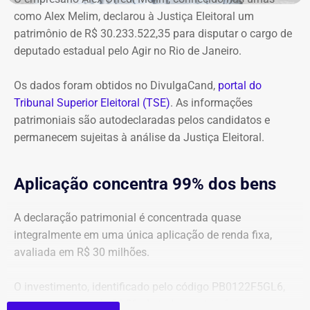
234,4 milhões, chega hoje a R$ 2,55 bilhões. O MP ainda
como Alex Melim, declarou à Justiça Eleitoral um
cobra R$ 778,9 mil de multa civil e R$ 11,9 milhões por
patrimônio de R$ 30.233.522,35 para disputar o cargo de
danos morais coletivos.
deputado estadual pelo Agir no Rio de Janeiro.
Com informações do colunista Lauro Jardim, do jornal “O
Globo”
Os dados foram obtidos no DivulgaCand,
portal do
Tribunal Superior Eleitoral (TSE)
. As informações
patrimoniais são autodeclaradas pelos candidatos e
permanecem sujeitas à análise da Justiça Eleitoral.
Aplicação concentra 99% dos bens
A declaração patrimonial é concentrada quase
integralmente em uma única aplicação de renda fixa,
avaliada em R$ 30 milhões.
O investimento, identificado pelo código PB0122F5GL6,
representa cerca de 99,2% de todo o patrimônio