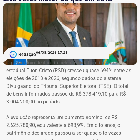
tornou conhecida do público ao filmar as agressões que
sofria do ex-marido, o empresário e ex-diplomata Sérgio
Schiller Thompson-Flores. Em setembro do ano seguinte,
a Justiça do Rio o condenou a três anos de prisão em
regime semiaberto.
Em conversa com o TEMPO REAL RJ, Cristiane analisa o
06/08/2026 17:23
Redação
que ainda falta às mulheres na hora de denunciar os
O patrimônio declarado pelo candidato a deputado
companheiros por violência doméstica.
estadual Elton Cristo (PSD) cresceu quase 694% entre as
eleições de 2018 e 2026, segundo dados do sistema
“Creio que duas coisas ainda impedem as mulheres de
Divulgaand, do Tribunal Superior Eleitoral (TSE). O total
seguirem adiante nesta batalha. A vergonha e o medo.
de bens informados passou de R$ 378.419,10 para R$
Porque é necessário ter mais do que coragem para seguir
3.004.200,00 no período.
adiante no enfrentamento à violência doméstica. Pois
muitas têm medo do agressor sob dois pontos de vista. O
A evolução representa um aumento nominal de R$
primeiro é o temor de continuar viva e estar ao lado do
2.625.780,90, equivalente a 693,9%. Em oito anos, o
agressor. E o outro é o que vai acontecer com ela depois
patrimônio declarado passou a ser quase oito vezes
que a denúncia for feita. Afinal, há o receio que alguma