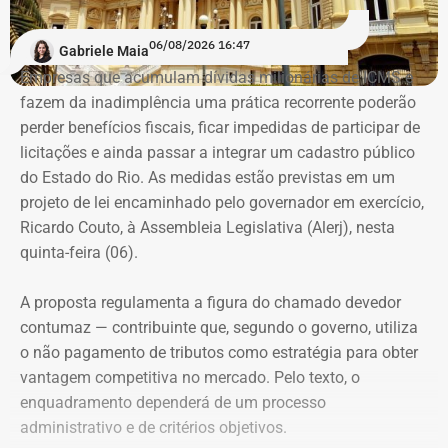
“A ideia de dar aulas especificas para mulheres se
06/08/2026 16:47
Gabriele Maia
defenderem de casos de violência surgiu do encontro
Empresas que acumulam dívidas milionárias de ICMS e
entre a prática do esporte e a observação de uma
fazem da inadimplência uma prática recorrente poderão
demanda real do cotidiano feminino. O principal gatilho
perder benefícios fiscais, ficar impedidas de participar de
que muitas sentem é a constatação do medo. Por isso, os
Evolução do patrimônio declarado por Fred Pacheco à Justiça Eleitoral
licitações e ainda passar a integrar um cadastro público
treinamentos vão além dos socos. O foco principal é a
entre 2012 e 2026, em valores nominais e corrigidos pela inflação (IPCA) –
do Estado do Rio. As medidas estão previstas em um
consciência situacional e a capacidade de reação rápida
Tabela: Imagem gerada por IA
projeto de lei encaminhado pelo governador em exercício,
antes mesmo que o contato físico aconteça”, comenta.
Ricardo Couto, à Assembleia Legislativa (Alerj), nesta
Apesar da recuperação, o valor ainda está 16,3% abaixo,
quinta-feira (06).
em termos nominais, do pico registrado em 2022.
Quando a comparação é feita em valores corrigidos pela
A proposta regulamenta a figura do chamado devedor
inflação, a diferença chega a 30,1%.
contumaz — contribuinte que, segundo o governo, utiliza
o não pagamento de tributos como estratégia para obter
vantagem competitiva no mercado. Pelo texto, o
Patrimônio de Fred Pacheco é
enquadramento dependerá de um processo
composto em sua maioria por
administrativo e de critérios objetivos.