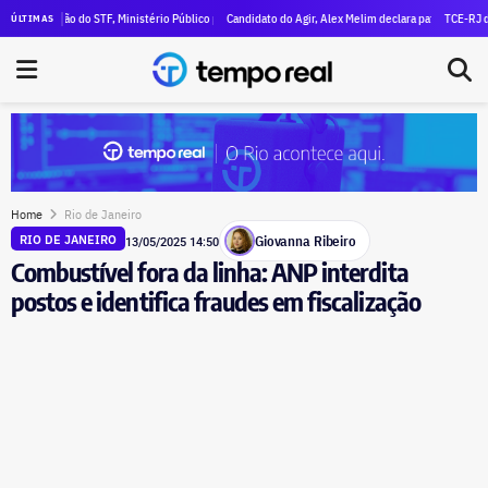
eclara R$ 47 milhões em patrimônio
isão do STF, Ministério Público pede execução da condenação e da inelegibilidade de Garotinho
Candidato do Agir, Alex Melim declara patrimônio de R$ 30 milh
TCE-RJ devassa apo
ÚLTIMAS
Home
Rio de Janeiro
Giovanna Ribeiro
RIO DE JANEIRO
13/05/2025 14:50
Combustível fora da linha: ANP interdita
postos e identifica fraudes em fiscalização