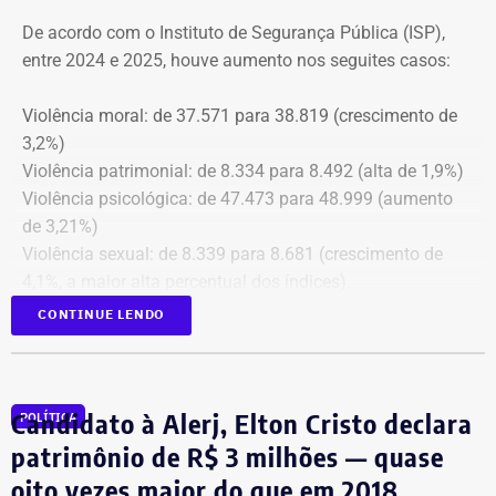
Estado do Rio de Janeiro (MPRJ), para que avalie a
De acordo com o Instituto de Segurança Pública (ISP),
apuração de possíveis ilícitos nas esferas cível e criminal,
entre 2024 e 2025, houve aumento nos seguites casos:
e à Secretaria de Regime Próprio e Complementar do
Ministério da Previdência Social.
Violência moral: de 37.571 para 38.819 (crescimento de
3,2%)
Violência patrimonial: de 8.334 para 8.492 (alta de 1,9%)
Violência psicológica: de 47.473 para 48.999 (aumento
de 3,21%)
Violência sexual: de 8.339 para 8.681 (crescimento de
4,1%, a maior alta percentual dos índices).
A única estatística que apresentou queda foi a de
CONTINUE LENDO
violência física, que passou de 43.743 em 2024 para
43.307 registros no ano seguinte, uma baixa de 1%.
Todas as informações constam na página
ISP Mulher
.
Candidato à Alerj, Elton Cristo declara
POLÍTICA
Símbolo dessa batalha, a atriz e jornalista Cristiane
patrimônio de R$ 3 milhões — quase
Machado vivenciou essa realidade em 2018, quando se
oito vezes maior do que em 2018