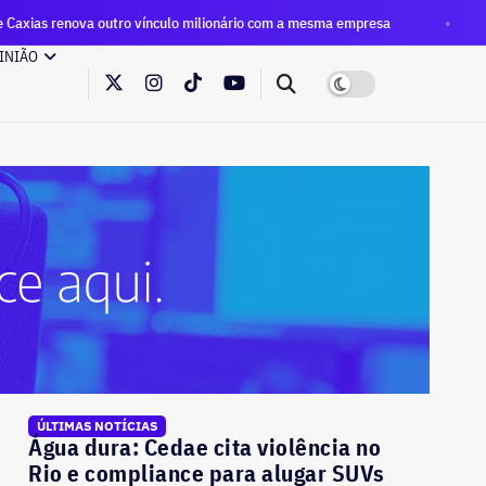
vínculo milionário com a mesma empresa
Eleições 2026: pri
INIÃO
ÚLTIMAS NOTÍCIAS
Água dura: Cedae cita violência no
Rio e compliance para alugar SUVs