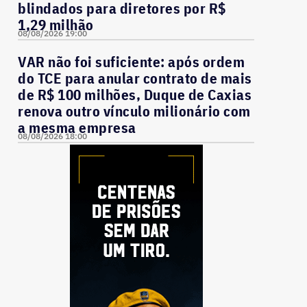
blindados para diretores por R$
1,29 milhão
08/08/2026 19:00
VAR não foi suficiente: após ordem
do TCE para anular contrato de mais
de R$ 100 milhões, Duque de Caxias
renova outro vínculo milionário com
a mesma empresa
08/08/2026 18:00