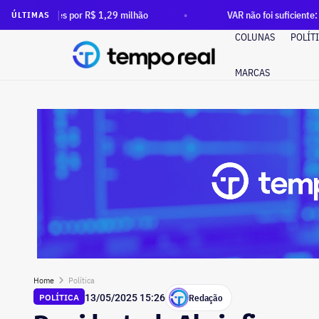
$ 1,29 milhão
VAR não foi suficiente: após ordem do TCE pa
ÚLTIMAS
COLUNAS
POLÍT
MARCAS
Home
Política
Redação
POLÍTICA
13/05/2025 15:26