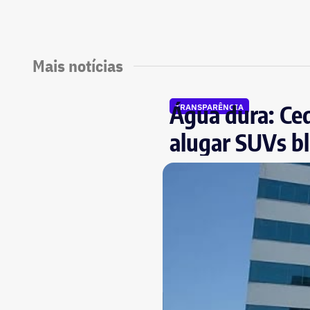
Mais notícias
Água dura: Ced
TRANSPARÊNCIA
alugar SUVs bl