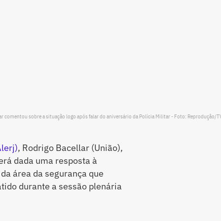
ar comentou sobre a situação logo após falar do aniversário da Polícia Militar - Foto: Reprodução/TV
lerj)
, Rodrigo Bacellar (União),
será dada uma resposta à
 da área da segurança que
tido durante a sessão plenária