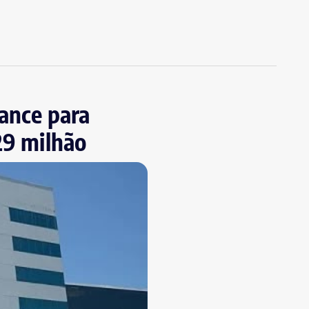
iance para
29 milhão