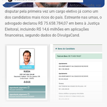
O presidente nacional do União Brasil, Antonio Rueda, vai
disputar pela primeira vez um cargo eletivo já como um
dos candidatos mais ricos do país. Estreante nas urnas, o
advogado declarou R$ 75.658.784,07 em bens à Justiça
Eleitoral, incluindo R$ 14,6 milhões em aplicações
financeiras, segundo dados do DivulgaCand.
Deputado Fábio Silva em declaração de bens em 2026 — Foto:
Reprodução/Divulgacand