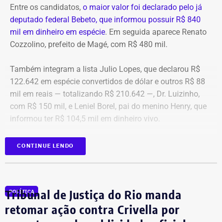
Entre os candidatos,
o maior valor foi declarado pelo já
deputado federal Bebeto, que informou possuir R$ 840
mil em dinheiro em espécie
. Em seguida aparece Renato
Cozzolino, prefeito de Magé, com R$ 480 mil.
Também integram a lista Julio Lopes, que declarou R$
122.642 em espécie convertidos de dólar e outros R$ 88
mil em reais — totalizando R$ 210.642 —, Dr. Luizinho,
com R$ 150 mil, e Leniel Borel, pai do menino Henry, que
informou ter R$ 104,5 mil em dinheiro vivo.
Candidato
Valor declarado em
CONTINUE LENDO
Bebeto
R$ 840.000,00
Renato Cozzolino
R$ 480.000,00
Julio Lopes
R$ 210.642,00*
Tribunal de Justiça do Rio manda
POLÍTICA
Dr. Luizinho
R$ 150.000,00
retomar ação contra Crivella por
Leniel Borel
R$ 104.500,00