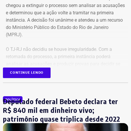
chegou a extinguir o processo sem analisar as acusações
e determinou que a ação volte a tramitar na primeira
instância. A decisão foi unânime e atendeu a um recurso
do Ministério Público do Estado do Rio de Janeiro
(MPRJ).
O TJ-RJ não decidiu se houve irregularidade. Com a
retomada do processo, a primeira instância poderá
analisar as acusações e produzir provas para decidir se
houve uso indevido da publicidade oficial.
CONTINUE LENDO
Advogado apresentou Ação Popular
Deputado federal Bebeto declara ter
POLÍTICA
A ação popular, apresentada pelo advogado Fernando
R$ 840 mil em dinheiro vivo;
Lyra Reis, aléga que a gestão Crivella usou perfis oficiais
patrimônio quase triplica desde 2022
da prefeitura em redes sociais, no Diário Oficial do
Município e em outros canais institucionais para divulgar