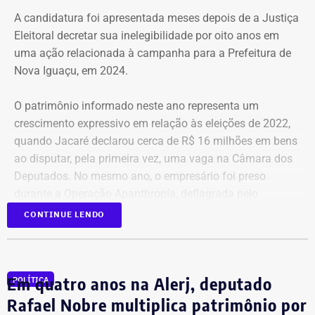
A candidatura foi apresentada meses depois de a Justiça
A Central de Movimentos Populares do Rio de Janeiro
Eleitoral decretar sua inelegibilidade por oito anos em
(CMPRJ) emitiu nota de apoio e solidariedade e lembrou
uma ação relacionada à campanha para a Prefeitura de
que as famílias lutam há anos pelo direito à moradia com
Nova Iguaçu, em 2024.
organização e resistência.
O patrimônio informado neste ano representa um
“Sabemos que a moradia é a base de tudo. Quando um
crescimento expressivo em relação às eleições de 2022,
movimento ocupa um imóvel abandonado ou
quando Jacaré declarou cerca de R$ 16 milhões em bens
subutilizado, mais do que dar um teto, o que já é
ao disputar, pela primeira vez, uma vaga na Câmara dos
fundamental, ele devolve esperança e perspectiva de vida
Deputados. No mesmo ano, o empresário foi preso
para centenas de pessoas, sobretudo para as crianças”,
durante a Operação Apanthropía, deflagrada pelo
destacou.
Ministério Público do Rio de Janeiro (MPRJ), que
CONTINUE LENDO
investigou um esquema de corrupção na Prefeitura de
Moradores da Rua Santa Alexandrina
Itatiaia, no Sul Fluminense.
opinam sobre ocupação
Em quatro anos na Alerj, deputado
POLÍTICA
Clébio Jacaré declara ter R$ 11,95
O portal TEMPO REAL RJ conversou com dois moradores
Rafael Nobre multiplica patrimônio por