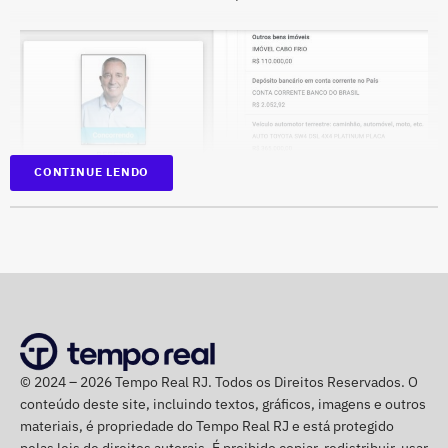
CONTINUE LENDO
Na disputa de 2022, quando foi eleito para a Câmara dos
Deputados, o parlamentar havia informado R$
1.065.439,98 em bens. Na época, mantinha R$ 50 mil em
© 2024 – 2026 Tempo Real RJ. Todos os Direitos Reservados. O
dinheiro vivo.
conteúdo deste site, incluindo textos, gráficos, imagens e outros
materiais, é propriedade do Tempo Real RJ e está protegido
Em quatro anos, o patrimônio de Bebeto cresceu R$