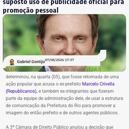
suposto uso de publicidade oficial para
*Valor correspondente à soma de R$ 122.642,00 em espécie
promoção pessoal
convertidos de dólar e R$ 88.000,00 em reais declarados em dinheiro
vivo.
Os dados são públicos e ficam disponíveis para consulta
no sistema DivulgaCandContas, do TSE.
07/08/2026 17:37
Gabriel Gontijo
O Tribunal de Justiça do Rio de Janeiro (TJ-RJ)
determinou, na quarta (05), que fosse retomada de uma
ação popular que acusa o ex-prefeito
Marcelo Crivella
(Republicanos),
e também ex-integrantes que fizeram
parte da equipe de administração dele, de usar a estrutura
de comunicação da Prefeitura do Rio para promover a
imagem do então prefeito e de outros agentes públicos.
A 3ª Câmara de Direito Público anulou a decisão que