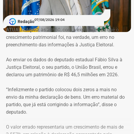
Reprodução/Divulgacand
07/08/2026 19:04
Redação
ATUALIZAÇÃO
, às 20h50, com a explicação de que o
crescimento patrimonial foi, na verdade, um erro no
Imóvel de Eduardo Bolsonaro será leiloado por um valor 36% menor ao que
preenchimento das informações à Justiça Eleitoral.
vale originalmente — Foto: REprodução/Google Maps.
Ao enviar os dados do deputado estadual Fábio Silva à
O apartamento que vai à leilão fica na Avenida Pasteu e
Justiça Eleitoral, o seu partido, o União Brasil, errou e
tem cerca de 101 metros quadrados. O imóvel se
declarou um patrimônio de R$ 46,5 milhões em 2026.
encontra no terceiro andar de um edifício de frente para a
Baía de Guanabara.
“Infelizmente o partido colocou dois zeros a mais no
envio da minha declaração de bens. Um erro material do
A Caixa Econômica tentou intimar pessoalmente o ex-
partido, que já está corrigindo a informação”, disse o
deputado federal. Mas como não conseguiu localizá-lo,
deputado.
promoveu a intimação por edital eletrônico publicado nos
dias 5, 6 e 7 de novembro de 2025, concedendo o prazo
O valor errado representaria um crescimento de mais de
legal para regularização da dívida. Posteriormente, a