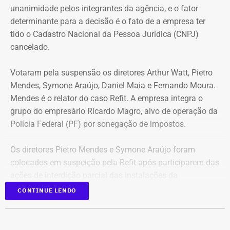
Benz AMG G63, avaliado em R$ 2,35 milhões, um
unanimidade pelos integrantes da agência, e o fator
Volkswagen Passat de R$ 115 mil, R$ 709 mil em “bens
determinante para a decisão é o fato de a empresa ter
móveis de uso pessoal” e R$ 35 mil em dinheiro em
tido o Cadastro Nacional da Pessoa Jurídica (CNPJ)
espécie.
cancelado.
Votaram pela suspensão os diretores Arthur Watt, Pietro
Mendes, Symone Araújo, Daniel Maia e Fernando Moura.
Mendes é o relator do caso Refit. A empresa integra o
grupo do empresário Ricardo Magro, alvo de operação da
Polícia Federal (PF) por sonegação de impostos.
Os diretores Pietro Mendes e Symone Araújo foram
colocados em suspeição pela Refit após participarem das
ações de interdição parcial das instalações da
companhia em setembro de 2025.
CONTINUE LENDO
Mercedes-Benz AMG G63, veículo semelhante ao declarado por Antonio
Eles chegaram a ser afastados do processo pelo Tribunal
Rueda em sua prestação de bens à Justiça Eleitoral – Foto:
Regional Federal da 1ª Região (TRF1). Em decisão