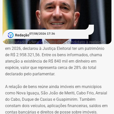
conteúdos que, segundo ação, iam além da informação
do poder público e promoviam pessoalmente o então
prefeito e integrantes do governo.
A acusação afirma que esses canais passaram a
07/08/2026 17:36
apresentar Crivella como responsável direto por obras,
Redação
serviços e programas públicos. Um exemplo disso,
O deputado federal o Bebeto (PP), candidato à reeleição
segundo a Ação Popular, foram as publicações em que
em 2026, declarou à Justiça Eleitoral ter um patrimônio
Crivella aparece anunciando entregas de obras e
de R$ 2.958.321,56. Entre os bens informados, chama
reformas de praças, além de mensagens em primeira
atenção a existência de R$ 840 mil em dinheiro em
pessoa, como: “Estamos aqui recuperando os aparelhos
espécie, valor que representa cerca de 28% do total
da praça”.
declarado pelo parlamentar.
*Com informações do g1
A relação de bens reúne ainda imóveis em municípios
como Nova Iguaçu, São João de Meriti, Cabo Frio, Arraial
do Cabo, Duque de Caxias e Guapimirim. Também
constam dois veículos, aplicações financeiras, saldos em
contas bancárias e direitos de posse sobre imóveis.