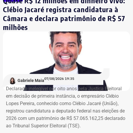
Quase R$ 12 milhões em dinheiro vivo:
Clébio Jacaré registra candidatura à
Câmara e declara patrimônio de R$ 57
Integrante de movimento afirma que
milhões
ocupação aconteceu após quatro
despdejos
Integrante do Movimento de Luta nos Bairros, Vilas e
Favelas (MLB), dona Enita afirmou que o grupo de
ocupantes chegou ao atual prédio depois de sofrer quatro
despejos.
07/08/2026 19:35
Gabriele Maia
Declarado inelegível por oito anos pela Justiça Eleitoral
“Nós já sofremos quatro despejos. O objetivo da
em decisão de primeira instância, o empresário Clébio
ocupação é justamente dar ao imóvel uma função social
Lopes Pereira, conhecido como Clébio Jacaré (União),
que atenda as necessidades básicas das famílias. Desde
registrou candidatura a deputado federal nas eleições de
que eu entrei no MLB nunca faltou comida. Só o que falta
2026 com um patrimônio de R$ 57.065.162,25 declarado
mesmo é um teto, um lar para morar. Queremos fazer
ao Tribunal Superior Eleitoral (TSE).
valer um direito constitucional que nunca foi cumprido”