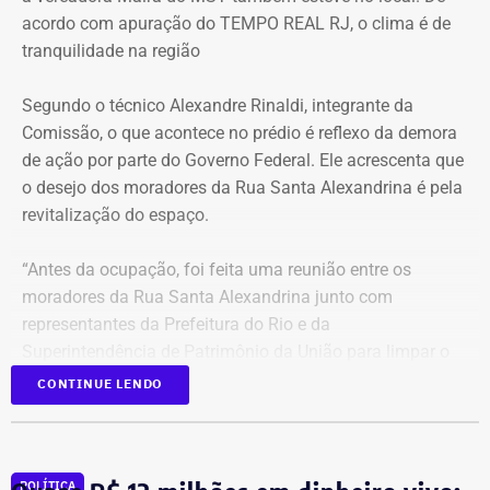
acordo com apuração do TEMPO REAL RJ, o clima é de
tranquilidade na região
Segundo o técnico Alexandre Rinaldi, integrante da
Comissão, o que acontece no prédio é reflexo da demora
de ação por parte do Governo Federal. Ele acrescenta que
o desejo dos moradores da Rua Santa Alexandrina é pela
revitalização do espaço.
“Antes da ocupação, foi feita uma reunião entre os
moradores da Rua Santa Alexandrina junto com
representantes da Prefeitura do Rio e da
Superintendência de Patrimônio da União para limpar o
terreno até passar para o Arquivo Nacional. Mas o
CONTINUE LENDO
Governo Federal demorou tanto para agir que hoje
aconteceu essa ocupação. O desejo dos moradores daqui
é pela revitalização do prédio com essa nova função”,
POLÍTICA
comentou.