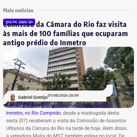
Mais notícias
Comissão da Câmara do Rio faz visita
RIO DE JANEIRO
às mais de 100 famílias que ocuparam
antigo prédio do Inmetro
07/08/2026 20:09
Gabriel Gontijo
As 120 famílias que ocuparam o antigo prédio do
Inmetro, no Rio Comprido
, desde a madrugada desta
sexta (07) receberam a visita da Comissão de Assuntos
Urbanos da Câmara do Rio na tarde de hoje. Além disso,
a vereadora Maíra do MST também esteve no local. De