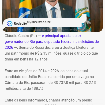
Serviço
O helicóptero explodiu ao cair na encosta, e chamas se
Debate entre candidatos ao governo do estado do Rio de
alastraram pela mata. De acordo com o Corpo de
Janeiro
Bombeiros, agentes especializados em combate a
08/08/2026 16:22
Redação
Data: domingo, 09 de agosto de 2026
incêndios florestais foram mobilizados e conseguiram
Horário: 20h
Ex-secretário estadual de Meio Ambiente do gestão
controlar o fogo.
Transmissão: Canal Band, BandNews FM e YouTube do
Cláudio Castro (PL) —
e principal aposta do ex-
TEMPO REAL
governador do Rio para deputado federal nas eleições de
A operação mobilizou cerca de 40 militares, 11 viaturas e
Pré-hora: 19h, com cobertura especial pelo YouTube do
2026
—, Bernardo Rossi declarou à Justiça Eleitoral ter
4 unidades operacionais.
TEMPO REAL
um patrimônio de R$ 2,13 milhões, quase o triplo do que
tinha em bens há 12 anos.
Com informações do portal “g1”.
Entre as eleições de 2014 e 2026, os bens do atual
candidato do União Brasil na corrida por uma vaga na
Câmara do Rio, passaram de R$ 737,8 mil para R$ 2,13
milhões, alta de 188,7%.
Entre os bens informados, chama atenção um prédio