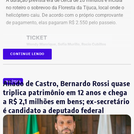
A duração prevista era de cerca de 20 minutos e incluía
no roteiro o sobrevoo da Floresta da Tijuca, local onde o
O formato do debate consiste em três blocos de
helicóptero caiu. De acordo com o próprio comprovante
perguntas e respostas, confrontos diretos entre os
de pagamento, elas pagaram R$ 2.550 pelo passeio.
participantes e espaço para considerações finais.
A ordem das perguntas será definida por sorteio, e o
mediador apenas fará a condução do debate. Esgotados
CONTINUE LENDO
os tempos de cada candidato, o áudio do microfone será
cortado.
Na sequência, haverá novos confrontos diretos com
Aliado de Castro, Bernardo Rossi quase
POLÍTICA
temas livres, seguindo o mesmo formato de tempo e
triplica patrimônio em 12 anos e chega
controle por cronômetro.
a R$ 2,1 milhões em bens; ex-secretário
No terceiro e último bloco serão feitas as considerações
é candidato a deputado federal
finais.
Bombeiros encontraram as vítimas
carbonizadas