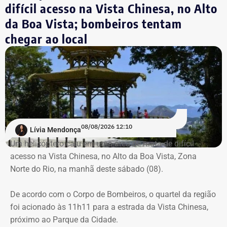
Reprodução/Divulgacand
difícil acesso na Vista Chinesa, no Alto
Destroços da aeronave, um Robinson 44, foram
da Boa Vista; bombeiros tentam
localizados pela equipe do Grupamento de Operações
chegar ao local
Aéreas.
Trecho da argumentação da prefeitura de Búzios sobre a respeito da morte
de uma criança de 2 anos — Foto: Reprodução.
Há registro de fogo na região, e militares especializados
em combate a incêndios florestais também foram
mobilizados.
Para dar apoio às buscas do Corpo de Bombeiros, o
08/08/2026 12:10
Lívia Mendonça
ICMBio informou que um pequeno e restrito trecho da
Um helicóptero caiu em uma área de mata de difícil
Estrada da Vista Chinesa, em frente ao pagode chinês da
acesso na Vista Chinesa, no Alto da Boa Vista, Zona
Vista Chinesa, foi interditado. A Vista Chinesa fica dentro
Norte do Rio, na manhã deste sábado (08).
do Parque Nacional da Tijuca
Trecho da argumentação da prefeitura de Búzios sobre a morte de uma
De acordo com o Corpo de Bombeiros, o quartel da região
criança de 2 anos — Foto: Reprodução.
foi acionado às 11h11 para a estrada da Vista Chinesa,
próximo ao Parque da Cidade.