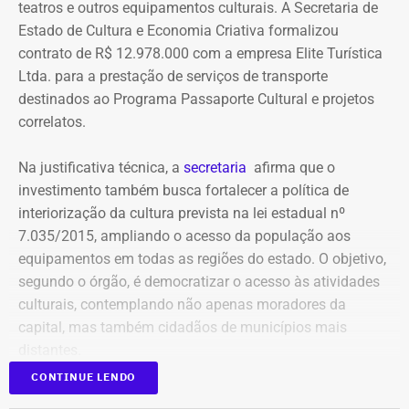
pagamento. Com isso, a Meta também seria obrigada a
teatros e outros equipamentos culturais. A Secretaria de
elaborar uma tabela comparativa, indicando se os perfis
Estado de Cultura e Economia Criativa formalizou
compartilham telefones, dispositivos, endereços de IP,
contrato de R$ 12.978.000 com a empresa Elite Turística
administradores, contas de anúncios, meios de
Ltda. para a prestação de serviços de transporte
pagamento ou gerenciadores de negócios.
destinados ao Programa Passaporte Cultural e projetos
correlatos.
Ação também requer anúncios e
Na justificativa técnica, a
secretaria
afirma que o
impulsionamentos e cita morte de
investimento também busca fortalecer a política de
criança como exemplo de fake news
interiorização da cultura prevista na lei estadual nº
7.035/2015, ampliando o acesso da população aos
As 31 publicações relacionadas pela prefeitura tratam de
equipamentos em todas as regiões do estado. O objetivo,
assuntos diversos. A lista inclui manchetes sobre prisões
segundo o órgão, é democratizar o acesso às atividades
na Assembleia Legislativa, supostos acordos políticos,
culturais, contemplando não apenas moradores da
sucessão municipal, alterações no Fundo Municipal do
capital, mas também cidadãos de municípios mais
Declaração de bens de Bernardo Rossi em 2014 — Foto:
Meio Ambiente, royalties, regularização fundiária,
distantes.
Reprodução/Divulgacand
fiscalização urbana, lixo, uniformes escolares, número de
CONTINUE LENDO
secretarias e relações do prefeito Alexandre Martins com
Publicado no Diário Oficial do Estado, o contrato nº