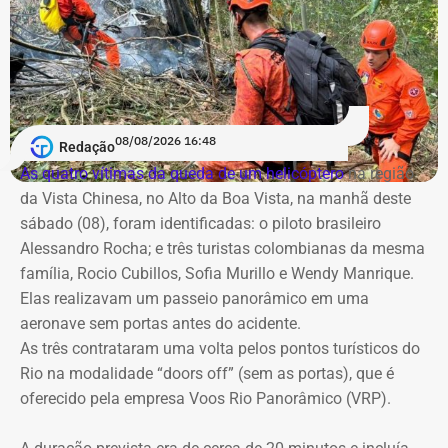
YouTube
, com informações sobre os bastidores, a
preparação para o encontro e os principais temas que
devem marcar o primeiro debate entre os candidatos ao
Palácio Guanabara.
A cobertura será realizada em uma operação integrada
08/08/2026 16:48
Redação
com a Band Rio, a BandNews FM Rio e as plataformas
As quatro vítimas da queda de um helicóptero
na região
digitais do grupo, acompanhando desde os momentos
da Vista Chinesa, no Alto da Boa Vista, na manhã deste
que antecedem o debate até a transmissão ao vivo.
sábado (08), foram identificadas: o piloto brasileiro
Alessandro Rocha; e três turistas colombianas da mesma
Com tradição na realização de debates eleitorais, a Band
família, Rocio Cubillos, Sofia Murillo e Wendy Manrique.
promove o encontro como um espaço para o confronto
Elas realizavam um passeio panorâmico em uma
de ideias e para que os eleitores conheçam as propostas
aeronave sem portas antes do acidente.
dos candidatos. A mediação será da jornalista Adriana
As três contrataram uma volta pelos pontos turísticos do
Araújo.
Rio na modalidade “doors off” (sem as portas), que é
oferecido pela empresa Voos Rio Panorâmico (VRP).
Como vai ser o debate