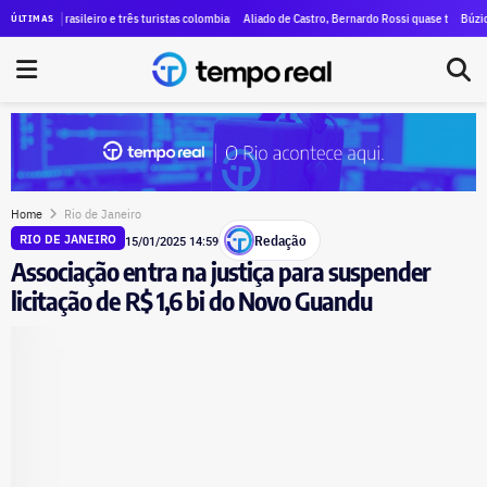
o governo do estado do Rio será neste domingo (09) com transmissão do TEMPO REAL
to brasileiro e três turistas colombianas da mesma família são as vítimas da queda de helicóptero
Aliado de Castro, Bernardo Rossi quase triplica patrimôni
Búzios entra c
ÚLTIMAS
Home
Rio de Janeiro
Redação
RIO DE JANEIRO
15/01/2025 14:59
Associação entra na justiça para suspender
licitação de R$ 1,6 bi do Novo Guandu