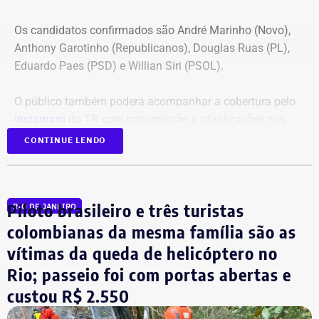
Os candidatos confirmados são André Marinho (Novo),
Anthony Garotinho (Republicanos), Douglas Ruas (PL),
Eduardo Paes (PSD) e Willian Siri (PSOL).
O público também poderá acompanhar a cobertura pelo
Instagram
do TR com transmissão e atualizações nos
Stories.
CONTINUE LENDO
Em 2024, o TEMPO REAL acompanhou as eleições
municipais em todo o estado do Rio, ampliando já
Piloto brasileiro e três turistas
RIO DE JANEIRO
naquele época a cobertura eleitoral para além da capital.
colombianas da mesma família são as
vítimas da queda de helicóptero no
Cobertura especial começa antes do
Rio; passeio foi com portas abertas e
debate
custou R$ 2.550
A partir das 19h, tem início a pré-transmissão no