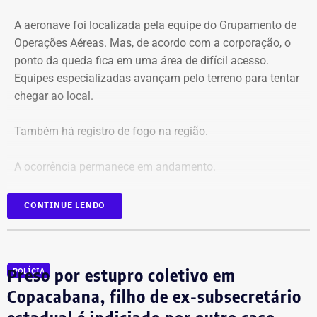
O pedido de Búzios à Justiça
A aeronave foi localizada pela equipe do Grupamento de
Em caráter urgente, antes da apresentação da defesa das
Operações Aéreas. Mas, de acordo com a corporação, o
empresas, a prefeitura solicitou:
ponto da queda fica em uma área de difícil acesso.
Equipes especializadas avançam pelo terreno para tentar
Preservação integral dos registros dos nove perfis;
chegar ao local.
Entrega dos dados de titulares e administradores;
Identificação de anunciantes e financiadores;
Também há registro de fogo na região.
Cruzamento técnico das informações das contas;
Retirada das publicações relacionadas no processo;
A ocorrência permanece em andamento.
Interrupção de anúncios e impulsionamentos;
Suspensão temporária de contas que não fossem
*Em atualização
CONTINUE LENDO
vinculadas a pessoas autênticas;
Proibição de distribuição paga por contas ainda não
identificadas;
Multa diária de R$ 50 mil por obrigação descumprida.
Preso por estupro coletivo em
POLÍCIA
A prefeitura pediu que a multa seja aplicada
Copacabana, filho de ex-subsecretário
separadamente de acordo com o perfil, publicação,
estadual é indiciado por outro caso