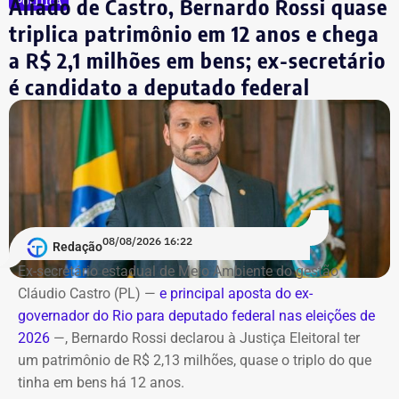
Aliado de Castro, Bernardo Rossi quase
POLÍTICA
temas livres, seguindo o mesmo formato de tempo e
triplica patrimônio em 12 anos e chega
controle por cronômetro.
a R$ 2,1 milhões em bens; ex-secretário
No terceiro e último bloco serão feitas as considerações
é candidato a deputado federal
finais.
Bombeiros encontraram as vítimas
carbonizadas
Serviço
O helicóptero explodiu ao cair na encosta, e chamas se
Debate entre candidatos ao governo do estado do Rio de
alastraram pela mata. De acordo com o Corpo de
Janeiro
Bombeiros, agentes especializados em combate a
08/08/2026 16:22
Redação
Data: domingo, 09 de agosto de 2026
incêndios florestais foram mobilizados e conseguiram
Horário: 20h
Ex-secretário estadual de Meio Ambiente do gestão
controlar o fogo.
Transmissão: Canal Band, BandNews FM e YouTube do
Cláudio Castro (PL) —
e principal aposta do ex-
TEMPO REAL
governador do Rio para deputado federal nas eleições de
A operação mobilizou cerca de 40 militares, 11 viaturas e
Pré-hora: 19h, com cobertura especial pelo YouTube do
2026
—, Bernardo Rossi declarou à Justiça Eleitoral ter
4 unidades operacionais.
TEMPO REAL
um patrimônio de R$ 2,13 milhões, quase o triplo do que
tinha em bens há 12 anos.
Com informações do portal “g1”.