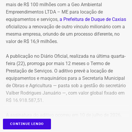
A empresa também destaca que não possui SUVs
mais de R$ 100 milhões com a Geo Ambiental
blindados em sua frota própria, razão pela qual optou
Empreendimentos LTDA – ME para locação de
pela locação dos veículos por meio de adesão à ata do
equipamentos e serviços,
a Prefeitura de Duque de Caxias
GSI.
oficializou a renovação de outro vínculo milionário com a
mesma empresa, oriundo de um processo diferente, no
Os veículos serão destinados exclusivamente aos
valor de R$ 16,9 milhões.
diretores das áreas Financeira (DFI), Jurídica (DJU),
Suprimentos (DSU) e Segurança e Governança (DSG). O
A publicação no Diário Oficial, realizada na última quarta-
contrato foi firmado com a empresa Rei dos Blindados
feira (22), prorroga por mais 12 meses o Termo de
Locação de Veículos Ltda. e prevê a locação de quatro
Prestação de Serviços. O aditivo prevê a locação de
SUVs zero quilômetro, com blindagem nível III-A, sem
equipamentos e maquinários para a Secretaria Municipal
motorista e sem fornecimento de combustível.
de Obras e Agricultura — pasta sob a gestão do secretário
Valber Rodrigues Januário —, com valor global fixado em
Cada automóvel custará R$ 8.977,78 por mês,
R$ 16.918.587,51.
totalizando um investimento de R$ 1.292.800,32 ao longo
dos três anos de vigência do contrato.
A assinatura do aditivo ocorreu em 10 de julho de 2026,
garantindo a continuidade da prestação de serviços com
CONTINUE LENDO
COM FÁBIO MARTINS
a emissão de uma nota de empenho parcial inicial no