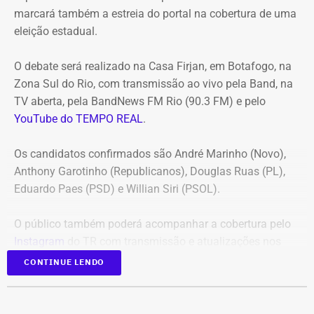
marcará também a estreia do portal na cobertura de uma
ultrapassava R$ 100 milhões.
eleição estadual.
O acórdão acolheu o voto da conselheira Marianna
O debate será realizado na Casa Firjan, em Botafogo, na
Montebello Willeman, que apontou uma série de
Zona Sul do Rio, com transmissão ao vivo pela Band, na
irregularidades no planejamento da concorrência
TV aberta, pela BandNews FM Rio (90.3 FM) e pelo
eletrônica SRP nº 041/2025 e concluiu que os problemas
YouTube do TEMPO REAL
.
comprometem a competitividade do certame e, além
disso, impedem a manutenção do contrato firmado entre
Os candidatos confirmados são André Marinho (Novo),
a Secretaria Municipal de Obras e Agricultura e a empresa
Anthony Garotinho (Republicanos), Douglas Ruas (PL),
vencedora.
Eduardo Paes (PSD) e Willian Siri (PSOL).
Entre as principais falhas identificadas pelo TCE
estão a
O público também poderá acompanhar a cobertura pelo
ausência de estudo comparativo entre a locação e a
Instagram
do TR com transmissão e atualizações nos
compra dos equipamentos
, inconsistências na estimativa
Stories.
de preços e dos quantitativos, além da concentração de
CONTINUE LENDO
todo o objeto em um único lote, sem justificativa técnica
Em 2024, o TEMPO REAL acompanhou as eleições
considerada suficiente pelo tribunal. Segundo a decisão,
municipais em todo o estado do Rio, ampliando já
essas falhas restringiram a competitividade e