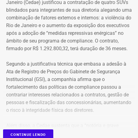
Janeiro (Cedae) justificou a contratação de quatro SUVs
blindados para integrantes de sua diretoria alegando uma
combinação de fatores externos e internos: a violência do
Rio de Janeiro e o aumento da exposição dos executivos
após a adoção de “medidas repressivas enérgicas” no
âmbito de seu programa de compliance. O contrato,
firmado por R$ 1.292.800,32, terá duração de 36 meses.
Segundo a justificativa técnica que embasa a adesão à
Ata de Registro de Preços do Gabinete de Segurança
Institucional (GSI), a companhia afirma que o
fortalecimento das políticas de compliance passou a
contrariar interesses relacionados a contratos, gestão de
pessoas e fiscalização das concessionárias, aumentando
o risco à integridade física dos diretores.
Além disso, a Cedae sustenta que a “notória e grave
insegurança pública” no estado, especialmente no
CONTINUE LENDO