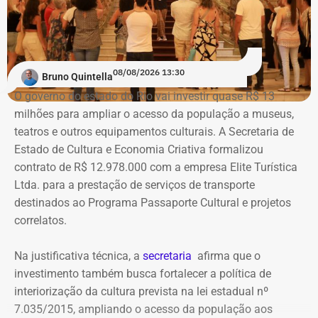
“O Globo”.
Na ação, a prefeitura também pede informações
cadastrais, endereços eletrônicos, telefones, IPs,
08/08/2026 13:30
dispositivos utilizados, histórico de nomes,
Bruno Quintella
administradores atuais e anteriores, contas vinculadas,
O governo do estado do Rio vai investir quase R$ 13
meios de recuperação, contas publicitárias e dados de
milhões para ampliar o acesso da população a museus,
pagamento. Com isso, a Meta também seria obrigada a
teatros e outros equipamentos culturais. A Secretaria de
elaborar uma tabela comparativa, indicando se os perfis
Estado de Cultura e Economia Criativa formalizou
compartilham telefones, dispositivos, endereços de IP,
contrato de R$ 12.978.000 com a empresa Elite Turística
administradores, contas de anúncios, meios de
Ltda. para a prestação de serviços de transporte
pagamento ou gerenciadores de negócios.
destinados ao Programa Passaporte Cultural e projetos
correlatos.
Ação também requer anúncios e
Na justificativa técnica, a
secretaria
afirma que o
impulsionamentos e cita morte de
investimento também busca fortalecer a política de
criança como exemplo de fake news
interiorização da cultura prevista na lei estadual nº
7.035/2015, ampliando o acesso da população aos