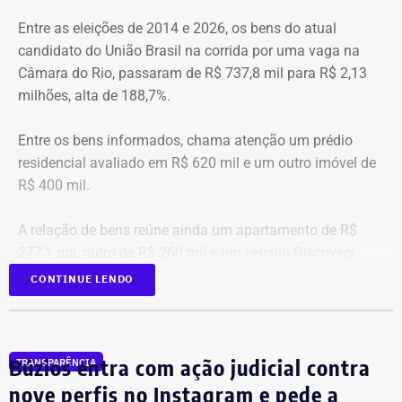
Entre as eleições de 2014 e 2026, os bens do atual
candidato do União Brasil na corrida por uma vaga na
Câmara do Rio, passaram de R$ 737,8 mil para R$ 2,13
milhões, alta de 188,7%.
Entre os bens informados, chama atenção um prédio
residencial avaliado em R$ 620 mil e um outro imóvel de
R$ 400 mil.
A relação de bens reúne ainda um apartamento de R$
277,1 mil, outro de R$ 260 mil e um veículo Discovery
D300, ano 2023, declarado por R$ 330 mil. Também
CONTINUE LENDO
aparecem na lista cerca de R$ 177 mil em aplicações e
fundos.
Búzios entra com ação judicial contra
TRANSPARÊNCIA
nove perfis no Instagram e pede a