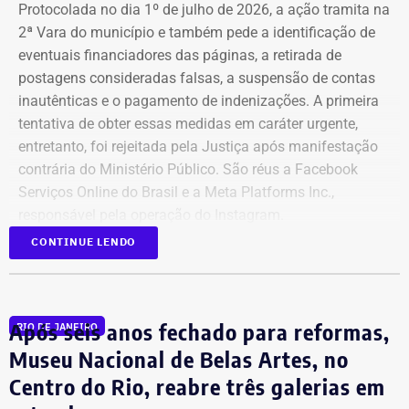
Protocolada no dia 1º de julho de 2026, a ação tramita na
2ª Vara do município e também pede a identificação de
eventuais financiadores das páginas, a retirada de
postagens consideradas falsas, a suspensão de contas
inautênticas e o pagamento de indenizações. A primeira
tentativa de obter essas medidas em caráter urgente,
entretanto, foi rejeitada pela Justiça após manifestação
contrária do Ministério Público. São réus a Facebook
Serviços Online do Brasil e a Meta Platforms Inc.,
responsável pela operação do Instagram.
CONTINUE LENDO
Os administradores dos perfis não foram incluídos no
Declaração de bens de Bernardo Rossi em 2026 — Foto:
processo porque, segundo a prefeitura, não foi possível
Reprodução/Divulgacand
conseguir a identificação dos responsáveis. O processo
Após seis anos fechado para reformas,
RIO DE JANEIRO
tem como alvo informações relacionadas a nove contas.
Na disputa de 2014, quando concorreu e foi eleito
São elas: @buziosinformacoes;
Museu Nacional de Belas Artes, no
deputado estadual pelo então PMDB, Rossi declarou
@politicanewsregiaodoslagos; @buziosnoticias;
patrimônio total de R$ 737.861,00. Entre os bens estavam
Centro do Rio, reabre três galerias em
@fofoca_na_calcada; @gladysnunesbuzios;
dois apartamentos, avaliados em R$ 250 mil e R$ 240