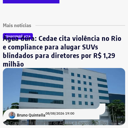
Mais notícias
Água dura: Cedae cita violência no Rio
TRANSPARÊNCIA
e compliance para alugar SUVs
blindados para diretores por R$ 1,29
milhão
08/08/2026 19:00
Bruno Quintella
A Companhia Estadual de Águas e Esgotos do Rio de