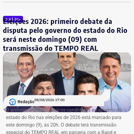
valor de R$ 200 mil.
Eleições 2026: primeiro debate da
POLÍTICA
TCE diz que falhas em outro contrato
disputa pelo governo do estado do Rio
contrariam princípio da Lei de
será neste domingo (09) com
Licitações
transmissão do TEMPO REAL
A nova prorrogação contratual
ganha destaque em meio
ao cerco do órgão
contra as contratações do município
com a mesma prestadora de serviços.
Conforme noticiado no último sábado (18)
, o plenário do
TCE determinou, por unanimidade, que a Prefeitura de
08/08/2026 17:00
Redação
Duque de Caxias anule no prazo de 15 dias o contrato
O primeiro encontro entre os candidatos ao ⁠governo do
firmado com a Geo Ambiental para o mesmo fim
estado do Rio nas eleições de 2026 está marcado para
(locação de maquinários e equipamentos). Na ocasião, a
este domingo (9), às 20h. O debate terá transmissão
Corte ordenou também a suspensão imediata dos
especial do TEMPO REAL em parceria com a Band e
pagamentos decorrentes do acordo milionário, que