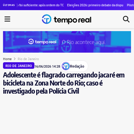
nce para alugar SUVs blindados para diretores por R$ 1,29 milhão
ão foi suficiente: após ordem do TCE para anular contrato de mais de R$ 100 milhões, Duque de
Eleições 2026: primeiro debate da disputa pelo governo d
Piloto brasileir
ÚLTIMAS
Home
Rio de Janeiro
Redação
RIO DE JANEIRO
16/06/2026 14:28
Adolescente é flagrado carregando jacaré em
bicicleta na Zona Norte do Rio; caso é
investigado pela Polícia Civil