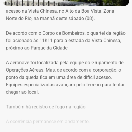
Um helicóptero caiu em uma área de mata de difícil
Estrada da Vista Chinesa, em frente ao pagode chinês da
acesso na Vista Chinesa, no Alto da Boa Vista, Zona
Vista Chinesa, foi interditado. A Vista Chinesa fica dentro
Norte do Rio, na manhã deste sábado (08).
do Parque Nacional da Tijuca
Trecho da argumentação da prefeitura de Búzios sobre a morte de uma
De acordo com o Corpo de Bombeiros, o quartel da região
criança de 2 anos — Foto: Reprodução.
foi acionado às 11h11 para a estrada da Vista Chinesa,
próximo ao Parque da Cidade.
O pedido de Búzios à Justiça
A aeronave foi localizada pela equipe do Grupamento de
Em caráter urgente, antes da apresentação da defesa das
Operações Aéreas. Mas, de acordo com a corporação, o
empresas, a prefeitura solicitou:
ponto da queda fica em uma área de difícil acesso.
Equipes especializadas avançam pelo terreno para tentar
Preservação integral dos registros dos nove perfis;
chegar ao local.
Entrega dos dados de titulares e administradores;
Identificação de anunciantes e financiadores;
Também há registro de fogo na região.
Cruzamento técnico das informações das contas;
Retirada das publicações relacionadas no processo;
A ocorrência permanece em andamento.
Interrupção de anúncios e impulsionamentos;