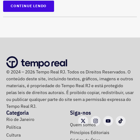
Suspensão temporária de contas que não fossem
*Em atualização
CONTINUE LENDO
vinculadas a pessoas autênticas;
Proibição de distribuição paga por contas ainda não
identificadas;
Multa diária de R$ 50 mil por obrigação descumprida.
A prefeitura pediu que a multa seja aplicada
separadamente de acordo com o perfil, publicação,
campanha ou conjunto de dados.
No julgamento definitivo, o município pretende obter a
© 2024 – 2026 Tempo Real RJ. Todos os Direitos Reservados. O
conteúdo deste site, incluindo textos, gráficos, imagens e outros
remoção permanente dos conteúdos considerados
materiais, é propriedade do Tempo Real RJ e está protegido
ilícitos, a desativação das contas comprovadamente
pelas leis de direitos autorais. É proibido copiar, redistribuir, usar
falsas ou utilizadas continuamente para ilegalidades e a
ou publicar qualquer parte do site sem a permissão expressa do
exclusão de cópias idênticas das publicações.
Tempo Real RJ.
Categoria
Siga-nos
A ação também busca obrigar os responsáveis a publicar
Rio de Janeiro
Quem somos
correções ou retratações por pelo menos 30 dias, além de
Política
Princípios Editoriais
ressarcir os custos que a prefeitura afirma ter suportado
Cultura