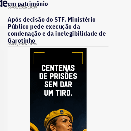
de
em patrimônio
06/08/2026 19:39
Após decisão do STF, Ministério
Público pede execução da
condenação e da inelegibilidade de
Garotinho
06/08/2026 19:25