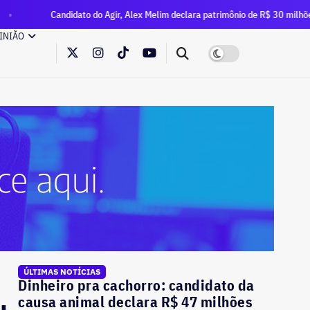
ndidato do Agir, Alex Melim declara patrimônio de R$ 30 milhões à Justiça Elei
INIÃO
ÚLTIMAS NOTÍCIAS
Dinheiro pra cachorro: candidato da
causa animal declara R$ 47 milhões