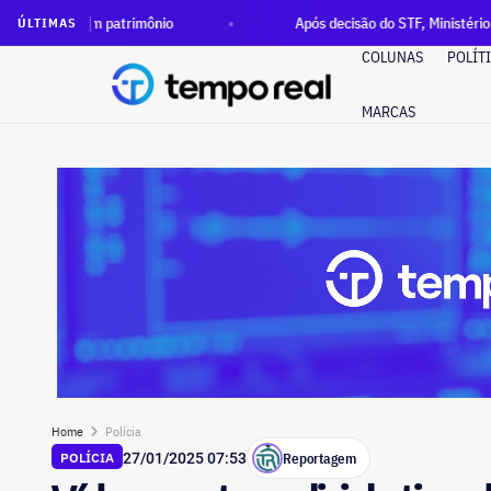
m patrimônio
Após decisão do STF, Ministério Público pede 
ÚLTIMAS
COLUNAS
POLÍT
MARCAS
Home
Polícia
Reportagem
POLÍCIA
27/01/2025 07:53