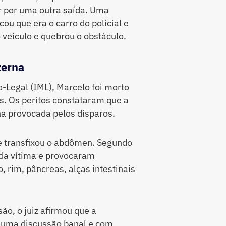
ir por uma outra saída. Uma
cou que era o carro do policial e
 veículo e quebrou o obstáculo.
terna
-Legal (IML), Marcelo foi morto
as. Os peritos constataram que a
a provocada pelos disparos.
te transfixou o abdômen. Segundo
 da vítima e provocaram
, rim, pâncreas, alças intestinais
ão, o juiz afirmou que a
r uma discussão banal e com