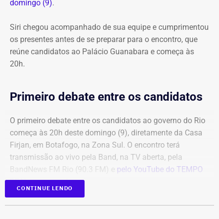
domingo (9)
.
Siri chegou acompanhado de sua equipe e cumprimentou
os presentes antes de se preparar para o encontro, que
reúne candidatos ao Palácio Guanabara e começa às
20h.
Primeiro debate entre os candidatos
O primeiro debate entre os candidatos ao governo do Rio
começa às 20h deste domingo (9), diretamente da Casa
Firjan, em Botafogo, na Zona Sul. O encontro terá
transmissão ao vivo pela Band, na TV aberta, pela
BandNews FM Rio (90.3 FM) e
pelo YouTube do TEMPO
REAL
, em parceria com a emissora.
CONTINUE LENDO
Participam do debate André Marinho (Novo), Anthony
Garotinho (Republicanos), Douglas Ruas (PL) e Willian