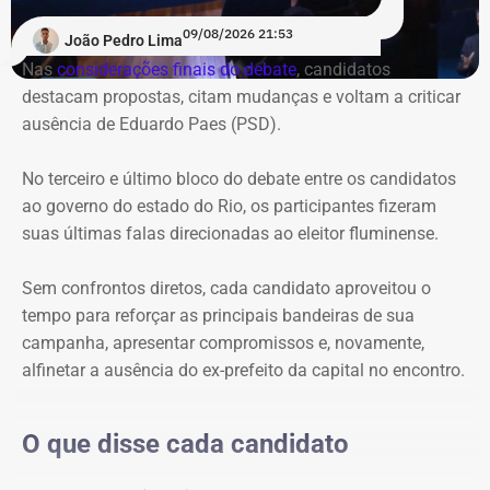
Pela ordem das perguntas entre si, a impressão foi de que
09/08/2026 21:53
João Pedro Lima
os candidatos evitaram direcionar questionamentos a
Nas
considerações finais do debate
, candidatos
Garotinho, enquanto Douglas Ruas e André Marinho
destacam propostas, citam mudanças e voltam a criticar
protagonizaram uma espécie de dobradinha, utilizando
ausência de Eduardo Paes (PSD).
suas perguntas para abrir espaço para o outro apresentar
e explicar seu plano de governo. O terceiro e último bloco
No terceiro e último bloco do debate entre os candidatos
foi
reservado às considerações finais
.
ao governo do estado do Rio, os participantes fizeram
suas últimas falas direcionadas ao eleitor fluminense.
Ausência de Paes e caso Bacellar
dominam primeiro bloco
Sem confrontos diretos, cada candidato aproveitou o
tempo para reforçar as principais bandeiras de sua
Logo na primeira rodada, a ausência de Eduardo Paes
campanha, apresentar compromissos e, novamente,
dividiu espaço com as referências ao ex-presidente da
alfinetar a ausência do ex-prefeito da capital no encontro.
Assembleia Legislativa do Rio (Alerj), Rodrigo Bacellar,
que está preso por suspeita de vazar uma operação
O que disse cada candidato
policial.