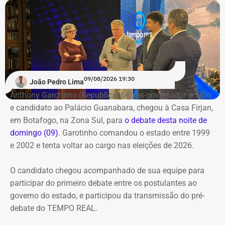
na noite anterior que não iria comparecer.
O público também poderá acompanhar a cobertura
especial do TEMPO REAL pelo Instagram do portal, com
transmissão e atualizações nos Stories. Estamos ao vivo
com o pré-debate desde às 19h.
Acompanhe pelo link.
09/08/2026 19:30
João Pedro Lima
Anthony Garotinho (Republicanos), ex-governador do Rio
e candidato ao Palácio Guanabara, chegou à Casa Firjan,
em Botafogo, na Zona Sul, para
o debate desta noite de
domingo (09)
. Garotinho comandou o estado entre 1999
e 2002 e tenta voltar ao cargo nas eleições de 2026.
O candidato chegou acompanhado de sua equipe para
participar do primeiro debate entre os postulantes ao
governo do estado, e participou da transmissão do pré-
debate do TEMPO REAL.