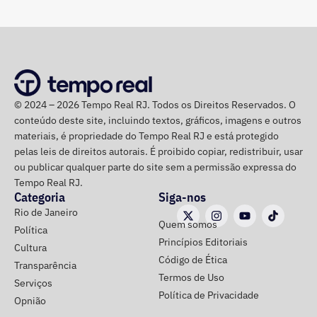
Siri (PSOL). O candidato Eduardo Paes (PSD) informou
na noite anterior que não iria comparecer.
O público também poderá acompanhar a cobertura
especial do TEMPO REAL pelo Instagram do portal, com
© 2024 – 2026 Tempo Real RJ. Todos os Direitos Reservados. O
transmissão e atualizações nos Stories.
conteúdo deste site, incluindo textos, gráficos, imagens e outros
materiais, é propriedade do Tempo Real RJ e está protegido
pelas leis de direitos autorais. É proibido copiar, redistribuir, usar
ou publicar qualquer parte do site sem a permissão expressa do
Tempo Real RJ.
Categoria
Siga-nos
Rio de Janeiro
Quem somos
Política
Princípios Editoriais
Cultura
Código de Ética
Transparência
Termos de Uso
Serviços
Política de Privacidade
Opnião