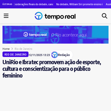
m ataques a Paes, menções a Bacellar e propostas para segurança e educação
considerações finais do debate, candidatos destacam propostas, citam mudanças e voltam a critic
No debate, William Siri promete ensino integral nas escola
Ausência de Pa
ÚLTIMAS
Home
Rio de Janeiro
Redação
RIO DE JANEIRO
12/11/2025 13:23
UniRio e Ibratec promovem ação de esporte,
cultura e conscientização para o público
feminino