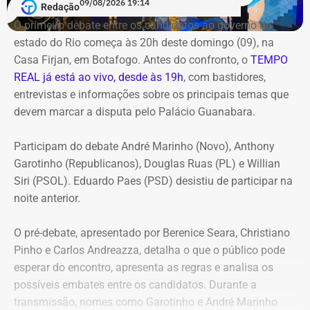
09/08/2026 19:14
Redação
O primeiro debate entre os candidatos ao governo do
estado do Rio começa às 20h deste domingo (09), na
Casa Firjan, em Botafogo. Antes do confronto, o
TEMPO
REAL já está ao vivo, desde às 19h
, com bastidores,
entrevistas e informações sobre os principais temas que
devem marcar a disputa pelo Palácio Guanabara.
Participam do debate André Marinho (Novo), Anthony
Garotinho (Republicanos), Douglas Ruas (PL) e Willian
Siri (PSOL). Eduardo Paes (PSD) desistiu de participar na
noite anterior.
O pré-debate, apresentado por Berenice Seara, Christiano
Pinho e Carlos Andreazza, detalha o que o público pode
esperar do encontro, apresenta as regras e analisa os
possíveis embates entre os candidatos. Durante a
transmissão, nomes como Garotinho e André Marinho