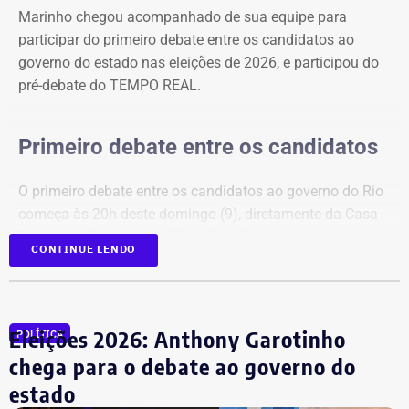
Marinho chegou acompanhado de sua equipe para
Acompanhe a transmissão e a cobertura em tempo real
participar do primeiro debate entre os candidatos ao
do primeiro debate entre os candidatos ao governo do
governo do estado nas eleições de 2026, e participou do
Rio.
pré-debate do TEMPO REAL.
Primeiro debate entre os candidatos
O primeiro debate entre os candidatos ao governo do Rio
começa às 20h deste domingo (9), diretamente da Casa
Firjan, em Botafogo, na Zona Sul. O encontro terá
CONTINUE LENDO
transmissão ao vivo pela Band, na TV aberta, pela
BandNews FM Rio (90.3 FM) e pelo
YouTube do TEMPO
REAL
, em parceria com a emissora.
Eleições 2026: Anthony Garotinho
POLÍTICA
Participam do debate André Marinho (Novo), Anthony
chega para o debate ao governo do
Garotinho (Republicanos), Douglas Ruas (PL) e Willian
estado
Siri (PSOL). O candidato Eduardo Paes (PSD) informou