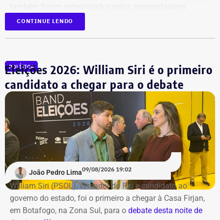
também foram entrevistados pelos apresentadores.
CONTINUE LENDO
Acompanhe a cobertura especial pelo YouTube e
Instagram
do TEMPO REAL.
Eleições 2026: William Siri é o primeiro
POLÍTICA
candidato a chegar para o debate
09/08/2026 19:02
João Pedro Lima
William Siri (PSOL), vereador do Rio e candidato ao
governo do estado, foi o primeiro a chegar à Casa Firjan,
em Botafogo, na Zona Sul, para o
debate desta noite de