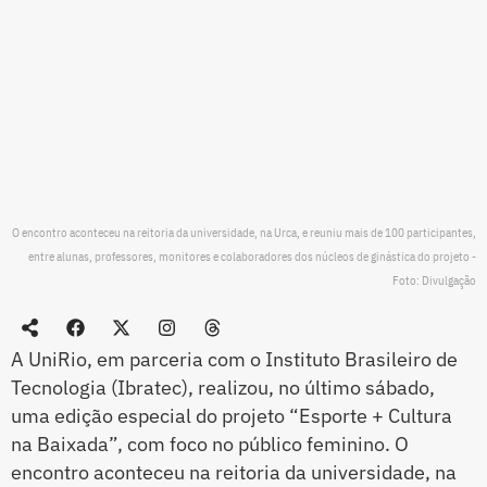
O encontro aconteceu na reitoria da universidade, na Urca, e reuniu mais de 100 participantes,
entre alunas, professores, monitores e colaboradores dos núcleos de ginástica do projeto -
Foto: Divulgação
A UniRio, em parceria com o Instituto Brasileiro de
Tecnologia (Ibratec), realizou, no último sábado,
uma edição especial do projeto “Esporte + Cultura
na Baixada”, com foco no público feminino. O
encontro aconteceu na reitoria da universidade, na