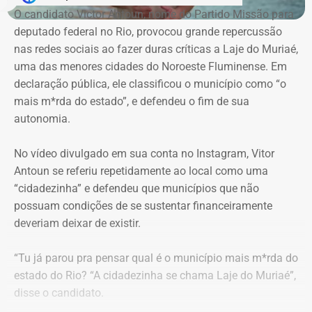
advogados de defesa.
O candidato Victor Antoun, nome do Partido Missão para
Justiça nega todas as medidas
deputado federal no Rio, provocou grande repercussão
Moraes, porém, afastou a alegação de que teria havido
nas redes sociais ao fazer duras críticas a Laje do Muriaé,
urgentes
violação da cadeia de custódia das provas. Segundo o
uma das menores cidades do Noroeste Fluminense. Em
ministro, não existem “quaisquer indícios ou evidências
declaração pública, ele classificou o município como “o
Em 8 de julho, o juiz Danilo Marques Borges acompanhou
concretas” que sustentem essa possibilidade. Ele
mais m*rda do estado”, e defendeu o fim de sua
a posição do Ministério Público e indeferiu a liminar.
também descartou a hipótese de que o sigilo das
autonomia.
comunicações profissionais de Alessandro Carracena, na
A decisão afirma que as publicações tratam de fatos de
condição de advogado, tenha sido comprometido.
No vídeo divulgado em sua conta no Instagram, Vitor
interesse público relacionados à administração municipal
Antoun se referiu repetidamente ao local como uma
e à atuação de agentes políticos, assuntos submetidos
Além de rejeitar o recurso da defesa de Carracena, o
“cidadezinha” e defendeu que municípios que não
ao “legítimo escrutínio da sociedade em um Estado
ministro do STF votou por negar pedidos de outros
possuam condições de se sustentar financeiramente
Democrático de Direito”.
investigados na Operação Anomalia. O ministro defendeu
deveriam deixar de existir.
que se mantenham as prisões do policial militar Flávio
O magistrado considerou que não havia demonstração
Cosme Menezes Pereira e que Luiz Eduardo Cunha
“Tu já parou pra pensar qual é o município mais m*rda do
concreta da ilegalidade das postagens nem risco
Gonçalves, ex-assessor parlamentar, continue detido em
estado do Rio? “A cidadezinha se chama Laje do Muriaé”,
imediato de desaparecimento das provas.
uma penitenciária federal.
disse o candidato.