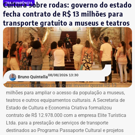
Cultura sobre rodas: governo do estado
TRANSPARÊNCIA
Mello Franco, que receberá uma exposição com as novas
fecha contrato de R$ 13 milhões para
aquisições do acervo, e a Sala Bernardelli, que será aberta
integralmente. Em setembro, a sala também abrigará a
transporte gratuito a museus e teatros
Trecho da ação civil pública que pede a investigação de nove páginas no
mostra “Abolicionistas Brasileiras”.
Instagram sobre Búzios — Foto: Reprodução.
Com informações do colunista Ancelmo Gois, do Jornal
“O Globo”.
Na ação, a prefeitura também pede informações
cadastrais, endereços eletrônicos, telefones, IPs,
dispositivos utilizados, histórico de nomes,
08/08/2026 13:30
administradores atuais e anteriores, contas vinculadas,
Bruno Quintella
meios de recuperação, contas publicitárias e dados de
O governo do estado do Rio vai investir quase R$ 13
pagamento. Com isso, a Meta também seria obrigada a
milhões para ampliar o acesso da população a museus,
elaborar uma tabela comparativa, indicando se os perfis
teatros e outros equipamentos culturais. A Secretaria de
compartilham telefones, dispositivos, endereços de IP,
Estado de Cultura e Economia Criativa formalizou
administradores, contas de anúncios, meios de
contrato de R$ 12.978.000 com a empresa Elite Turística
pagamento ou gerenciadores de negócios.
Ltda. para a prestação de serviços de transporte
destinados ao Programa Passaporte Cultural e projetos