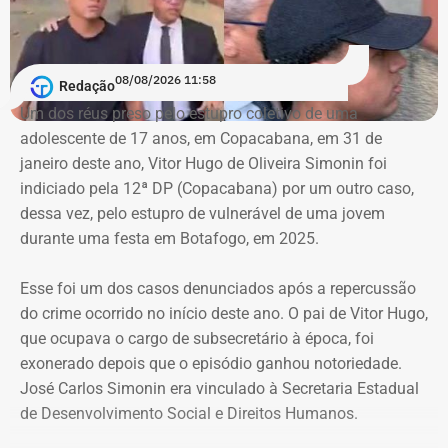
A ação também busca obrigar os responsáveis a publicar
correções ou retratações por pelo menos 30 dias, além de
ressarcir os custos que a prefeitura afirma ter suportado
08/08/2026 11:58
Redação
para responder às informações questionadas.
Um dos réus preso pelo estupro coletivo de uma
adolescente de 17 anos, em Copacabana, em 31 de
O valor desses danos não foi calculado. O município
janeiro deste ano, Vitor Hugo de Oliveira Simonin foi
pede ainda indenização por dano moral coletivo, também
indiciado pela 12ª DP (Copacabana) por um outro caso,
sem indicar a quantia. Apesar da dimensão das
dessa vez, pelo estupro de vulnerável de uma jovem
pretensões, atribuiu à causa o valor provisório de R$ 1
durante uma festa em Botafogo, em 2025.
mil.
Esse foi um dos casos denunciados após a repercussão
do crime ocorrido no início deste ano. O pai de Vitor Hugo,
Município afirma que ação não busca
que ocupava o cargo de subsecretário à época, foi
impedir críticas
exonerado depois que o episódio ganhou notoriedade.
José Carlos Simonin era vinculado à Secretaria Estadual
Ao longo da petição, a prefeitura procura diferenciar
de Desenvolvimento Social e Direitos Humanos.
críticas políticas de afirmações factuais que considera