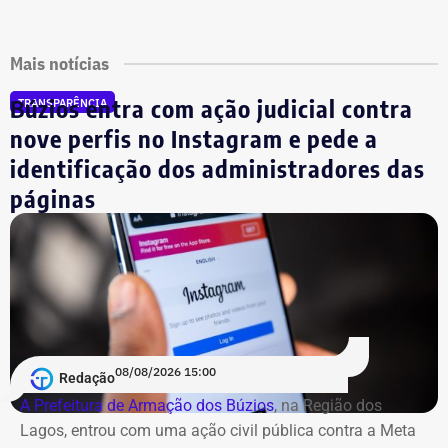
Mais notícias
Búzios entra com ação judicial contra
TRANSPARÊNCIA
nove perfis no Instagram e pede a
identificação dos administradores das
páginas
08/08/2026 15:00
Redação
A Prefeitura de Armação dos Búzios
, na Região dos
Lagos, entrou com uma ação civil pública contra a Meta