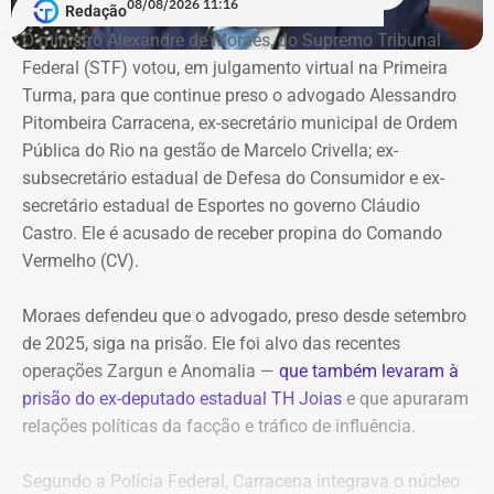
identificável judicialmente. Também sustenta que o sigilo
08/08/2026 11:16
Redação
da fonte protege o informante, mas não elimina a
Vitor Hugo também é alvo de outra investigação. Em
O ministro Alexandre de Moraes, do Supremo Tribunal
responsabilidade de quem decide publicar, editar e
julho, a Delegacia de Atendimento à Mulher (Deam) da
Federal (STF) votou, em julgamento virtual na Primeira
impulsionar um conteúdo.
Zona Sul instaurou um inquérito após receber do
Turma, para que continue preso o advogado Alessandro
Ministério Público do Rio (MPRJ) uma notícia de fato que
Pitombeira Carracena, ex-secretário municipal de Ordem
Chamado a se manifestar antes da decisão sobre a
apontava um possível estupro contra uma adolescente de
Pública do Rio na gestão de Marcelo Crivella; ex-
liminar, o Ministério Público do Estado do Rio de Janeiro
17 anos durante o pré-carnaval deste ano.
subsecretário estadual de Defesa do Consumidor e ex-
recomendou que os pedidos urgentes fossem rejeitados.
secretário estadual de Esportes no governo Cláudio
A investigação está em andamento e tramita sob sigilo.
Castro. Ele é acusado de receber propina do Comando
Vermelho (CV).
Promotoria afirmou que publicações
A audiência do caso de estupro coletivo em Copacabana,
deveriam ser mantidas
que ocorreria na sexta-feira (07), foi adiada para a
Moraes defendeu que o advogado, preso desde setembro
próxima quinta-feira (13).
de 2025, siga na prisão. Ele foi alvo das recentes
Em parecer apresentado em 5 de julho, a 2ª Promotoria
operações Zargun e Anomalia —
que também levaram à
de Justiça de Tutela Coletiva do Núcleo Cabo Frio
Com informações do portal “g1”.
prisão do ex-deputado estadual TH Joias
e que apuraram
afirmou que as publicações deveriam permanecer
relações políticas da facção e tráfico de influência.
acessíveis para que a população pudesse conhecer os
fatos e formar sua própria avaliação.
Segundo a Polícia Federal, Carracena integrava o núcleo