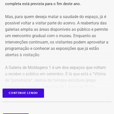
do @fofoca_na_calcada e as demais estão distribuídas
completa está prevista para o fim deste ano.
entre as outras páginas.
Mas, para quem deseja matar a saudade do espaço, já é
Na petição inicial, a gestão municipal afirma que os perfis
possível voltar a visitar parte do acervo. A reabertura das
empregam “estética pseudojornalística”, manchetes
galerias amplia as áreas disponíveis ao público e permite
conclusivas, memes, montagens e acusações por
um reencontro gradual com o museu. Enquanto as
associação para repercutir temas relacionados a
intervenções continuam, os visitantes podem aproveitar a
hospitais, contratos, obras, programas públicos e agentes
programação e conhecer as exposições que já estão
municipais. Além disso, o Executivo também alerta que a
abertas à visitação.
“repetição sincronizada” de narrativas parecidas entre
contas diferentes poderia produzir uma aparência
A Galeria de Moldagens 1 é um dos espaços que voltam
artificial de confirmação. A ação pretende descobrir se as
a receber o público em setembro. É lá que está a “Vitória
páginas são independentes ou se compartilham
de Samotrácia”, réplica da famosa escultura grega
administradores, equipamentos, contas publicitárias,
helenística exposta no Museu do Louvre, em Paris.
meios de pagamento ou uma estrutura coordenada.
CONTINUE LENDO
Ao todo, a reabertura de três galerias devolve cerca de
650 m² do museu à visitação. Entre os espaços que
também poderão ser percorridos está a Galeria Rodrigo