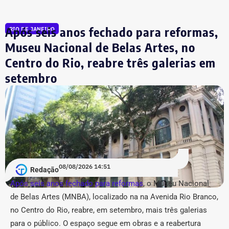
processo porque, segundo a prefeitura, não foi possível
conseguir a identificação dos responsáveis. O processo
Após seis anos fechado para reformas,
RIO DE JANEIRO
tem como alvo informações relacionadas a nove contas.
São elas: @buziosinformacoes;
Museu Nacional de Belas Artes, no
@politicanewsregiaodoslagos; @buziosnoticias;
Centro do Rio, reabre três galerias em
@fofoca_na_calcada; @gladysnunesbuzios;
setembro
@acorda_buziosrj; @buziosnuecru; @mayfelixrj;
@choqueibuzios.
Acusação de “estética
pseudojornalística” e suspeita de
“repetição” no Instagram
08/08/2026 14:51
Redação
Após seis anos fechado para reformas
, o Museu Nacional
Em um anexo de 36 páginas, o município relacionou 31
de Belas Artes (MNBA), localizado na
na Avenida Rio Branco,
publicações, sendo a maior parte — 14 conteúdos —
no Centro do Rio, re
abre, em setembro, mais três galerias
atribuída ao perfil @buziosnuecru. Outras seis são do
@buziosinformacoes, quatro do @acorda_buziosrj, duas
para o público.
O espaço segue em obras e a reabertura