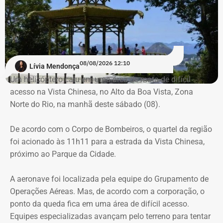
Há registro de fogo na região, e militares especializados
em combate a incêndios florestais também foram
mobilizados.
08/08/2026 12:10
Lívia Mendonça
Para dar apoio às buscas do Corpo de Bombeiros, o
Um helicóptero caiu em uma área de mata de difícil
ICMBio informou que um pequeno e restrito trecho da
acesso na Vista Chinesa, no Alto da Boa Vista, Zona
Trecho da argumentação da prefeitura de Búzios sobre a morte de uma
Estrada da Vista Chinesa, em frente ao pagode chinês da
Norte do Rio, na manhã deste sábado (08).
criança de 2 anos — Foto: Reprodução.
Vista Chinesa, foi interditado. A Vista Chinesa fica dentro
do Parque Nacional da Tijuca
De acordo com o Corpo de Bombeiros, o quartel da região
O pedido de Búzios à Justiça
foi acionado às 11h11 para a estrada da Vista Chinesa,
próximo ao Parque da Cidade.
Em caráter urgente, antes da apresentação da defesa das
empresas, a prefeitura solicitou:
A aeronave foi localizada pela equipe do Grupamento de
Operações Aéreas. Mas, de acordo com a corporação, o
Preservação integral dos registros dos nove perfis;
ponto da queda fica em uma área de difícil acesso.
Entrega dos dados de titulares e administradores;
Equipes especializadas avançam pelo terreno para tentar