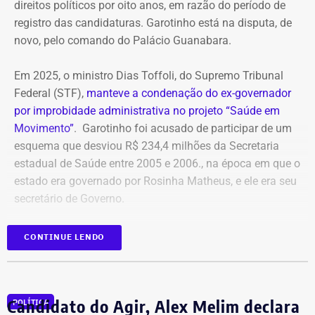
direitos políticos por oito anos, em razão do período de
registro das candidaturas. Garotinho está na disputa, de
novo, pelo comando do Palácio Guanabara.
Em 2025, o ministro Dias Toffoli, do Supremo Tribunal
Federal (STF),
manteve a condenação do ex-governador
por improbidade administrativa no projeto “Saúde em
Movimento”
. Garotinho foi acusado de participar de um
esquema que desviou R$ 234,4 milhões da Secretaria
estadual de Saúde entre 2005 e 2006., na época em que o
estado era governado por Rosinha Matheus, e ele era seu
secretário de Governo.
Com isso, a sentença tornou-se definitiva.
CONTINUE LENDO
Como não há mais recursos pendentes após o trânsito
em julgado da ação, o Ministério Público requer a
Candidato do Agir, Alex Melim declara
POLÍTICA
imediata execução da sentença. Além da comunicação à