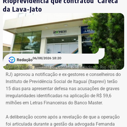
Rioprevidência que contratou ‘Careca’
Empresário do setor de seguros
da Lava-Jato
De acordo com os dados do registro de candidatura, Alex
Melim nasceu no Rio de Janeiro em 2 de junho de 1976, é
casado, possui ensino médio completo e declarou exercer
a profissão de empresário.
Em documento de consulta pública da Casa da Moeda do
06/08/2026 18:20
Redação
Brasil, Alex Ofredi Melim aparece como representante da
O plenário do Tribunal de Contas do Estado do Rio (TCE-
Melim Corretora de Seguros Ltda., empresa que atua no
RJ) aprovou a notificação e ex-gestores e conselheiros do
setor de seguros e planos de saúde.
Instituto de Previdência Social de Itaguaí (Itaprevi) terão
15 dias para apresentar defesa nas acusações de graves
irregularidades identificadas na aplicação de R$ 59,6
milhões em Letras Financeiras do Banco Master.
A deliberação ocorre após a revelação de que a operação
foi articulada durante a gestão da advogada Fernanda