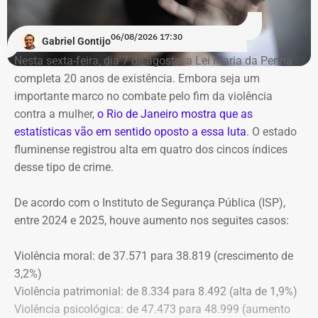
ao MPRJ
06/08/2026 17:30
Gabriel Gontijo
O voto do relator José Gomes Graciosa, aprovado pelo
Nesta sexta-feira, dia 7 de agosto, a Lei Maria da Penha
plenário do TCE-RJ, determina a notificação da ex-
completa 20 anos de existência. Embora seja um
presidente do Itaprevi Fernanda; do ex-prefeito de Itaguaí,
importante marco no combate pelo fim da violência
Rubem Vieira de Souza, o Rubão; e de outros diretores e
contra a mulher,
o Rio de Janeiro mostra que as
conselheiros do fundo municipal.
estatísticas vão em sentido oposto a essa luta
. O estado
fluminense registrou alta em quatro dos cincos índices
Além disso, o tribunal aprovou a expedição de ofício com
desse tipo de crime.
cópia integral do processo ao Ministério Público do
Estado do Rio de Janeiro (MPRJ), para que avalie a
De acordo com o Instituto de Segurança Pública (ISP),
apuração de possíveis ilícitos nas esferas cível e criminal,
entre 2024 e 2025, houve aumento nos seguites casos:
e à Secretaria de Regime Próprio e Complementar do
Ministério da Previdência Social.
Violência moral: de 37.571 para 38.819 (crescimento de
3,2%)
Violência patrimonial: de 8.334 para 8.492 (alta de 1,9%)
Violência psicológica: de 47.473 para 48.999 (aumento