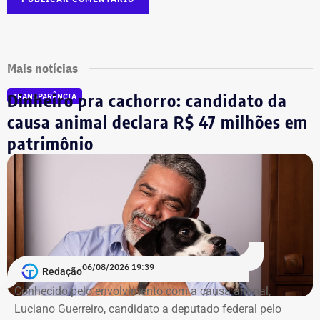
Mais notícias
Dinheiro pra cachorro: candidato da
TRANSPARÊNCIA
causa animal declara R$ 47 milhões em
patrimônio
06/08/2026 19:39
Redação
Conhecido pelo envolvimento com a causa animal,
Luciano Guerreiro, candidato a deputado federal pelo