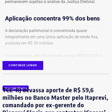
permanecem sujeitas à análise da Justiça Eleitoral.
Aplicação concentra 99% dos bens
A declaração patrimonial é concentrada quase
integralmente em uma única aplicação de renda fixa,
avaliada em R$ 30 milhões.
O investimento, identificado pelo código PB0122F5GL6,
representa cerca de 99,2% de todo o patrimônio
CONTINUE LENDO
informado À Justiça Eleitoral.
Os demais oito bens declarados somam R$ 233.522,35 e
incluem aplicações de renda fixa em diferentes
TCE-RJ devassa aporte de R$ 59,6
TRANSPARÊNCIA
instituições financeiras, além de um depósito bancário no
milhões no Banco Master pelo Itaprevi,
valor de R$ 0,01.
comandado por ex-gerente do