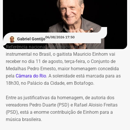
De acordo com o relatório de auditoria do TCE-RJ, os R$
59,6 milhões alocados no Banco Master entre junho e
julho de 2024 representavam mais de 20% de toda a
carteira de investimentos do Itaprevi. A equipe técnica do
06/08/2026 17:50
Gabriel Gontijo
Tribunal classificou o processo decisório como
Referência nacional e internacional da música
“negligente e temerário”.
instrumental no Brasil, o gaitista Mauricio Einhorn vai
receber no dia 11 de agosto, terça-feira, o Conjunto de
Entre os principais pontos apontados pela auditoria
Medalhas Pedro Ernesto, maior homenagem concedida
estão:
pela
Câmara do Rio
. A solenidade está marcada para as
18h30, no Palácio da Cidade, em Botafogo.
Mudança brusca na estratégia de investimento: a
alocação em letras financeiras foi elevada de 2% para
Entre as justificativas da homenagem, de autoria dos
20% logo na primeira reunião da nova gestão,
vereadores Pedro Duarte (PSD) e Rafael Aloisio Freitas
desrespeitando os estudos técnicos e pareceres da
(PSD), está a enorme contribuição de Einhorn para a
consultoria financeira contratada, que desaconselhavam
música brasileira.
o investimento de longo prazo.
Rating especulativo: a aplicação prendeu os recursos