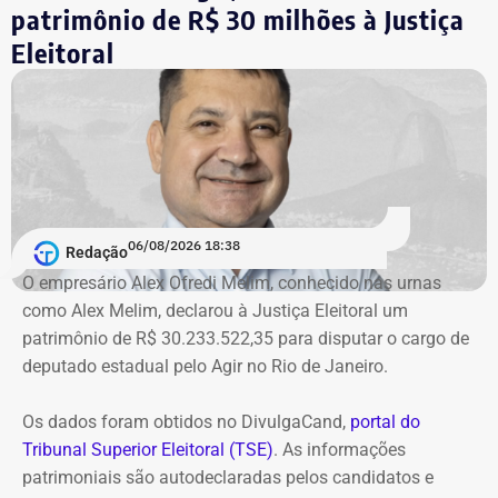
Justiça Eleitoral, o órgão pede a inclusão do nome de
patrimônio de R$ 30 milhões à Justiça
Garotinho no Cadastro Nacional de Condenados por Ato
Eleitoral
de Improbidade Administrativa.
Garotinho também foi multado
O órgão também requer que o ex-governador seja
intimado a quitar os valores da condenação. Segundo os
06/08/2026 18:38
cálculos atualizados apresentados à Justiça, o
Redação
ressarcimento ao erário, originalmente fixado em R$
O empresário Alex Ofredi Melim, conhecido nas urnas
234,4 milhões, chega hoje a R$ 2,55 bilhões. O MP ainda
como Alex Melim, declarou à Justiça Eleitoral um
cobra R$ 778,9 mil de multa civil e R$ 11,9 milhões por
patrimônio de R$ 30.233.522,35 para disputar o cargo de
danos morais coletivos.
deputado estadual pelo Agir no Rio de Janeiro.
Com informações do colunista Lauro Jardim, do jornal “O
Globo”
Os dados foram obtidos no DivulgaCand,
portal do
Tribunal Superior Eleitoral (TSE)
. As informações
patrimoniais são autodeclaradas pelos candidatos e