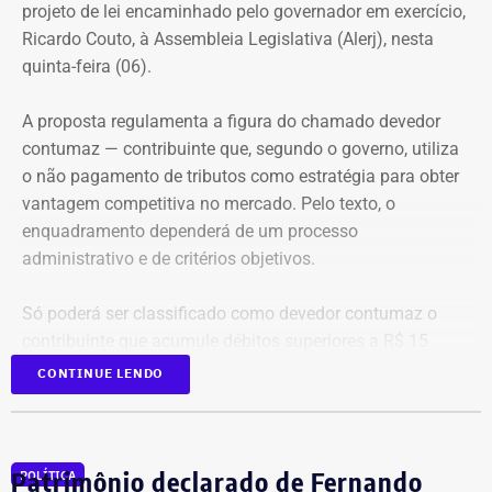
Tabela: Imagem gerada por IA
projeto de lei encaminhado pelo governador em exercício,
antes mesmo que o contato físico aconteça”, comenta.
Ricardo Couto, à Assembleia Legislativa (Alerj), nesta
Apesar da recuperação, o valor ainda está 16,3% abaixo,
quinta-feira (06).
em termos nominais, do pico registrado em 2022.
Quando a comparação é feita em valores corrigidos pela
A proposta regulamenta a figura do chamado devedor
inflação, a diferença chega a 30,1%.
contumaz — contribuinte que, segundo o governo, utiliza
o não pagamento de tributos como estratégia para obter
vantagem competitiva no mercado. Pelo texto, o
Patrimônio de Fred Pacheco é
enquadramento dependerá de um processo
composto em sua maioria por
administrativo e de critérios objetivos.
imóveis
Só poderá ser classificado como devedor contumaz o
A maior parte dos bens declarados por Fred Pacheco está
contribuinte que acumule débitos superiores a R$ 15
concentrada em imóveis. O deputado informou possuir
milhões, em valor superior ao patrimônio conhecido, além
CONTINUE LENDO
dois apartamentos, avaliados em R$ 1,62 milhão, que
de manter irregularidades no recolhimento do ICMS por,
representam cerca de 64% do patrimônio total.
no mínimo, quatro períodos consecutivos ou seis
alternados dentro de um ano.
Patrimônio declarado de Fernando
A declaração também inclui aproximadamente R$ 679
POLÍTICA