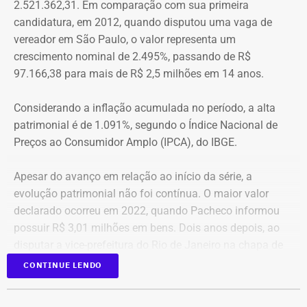
2.521.362,31. Em comparação com sua primeira
aproximação, a central de monitoramento é acionada e
candidatura, em 2012, quando disputou uma vaga de
Quatro anos depois, nas eleições de 2022, quando voltou
entra em contato com a vítima e o agressor por telefone.
vereador em São Paulo, o valor representa um
a disputar uma vaga na Assembleia Legislativa (Alerj) e
crescimento nominal de 2.495%, passando de R$
novamente ficou como suplente, o patrimônio declarado
97.166,38 para mais de R$ 2,5 milhões em 14 anos.
saltou para R$ 1.658.540,00. Na ocasião, os bens
passaram a incluir um apartamento avaliado em R$ 560
Considerando a inflação acumulada no período, a alta
mil, uma chácara de R$ 400 mil, dois veículos que
patrimonial é de 1.091%, segundo o Índice Nacional de
somavam R$ 647,3 mil e participações societárias em
Preços ao Consumidor Amplo (IPCA), do IBGE.
empresas do ramo de alimentação.
Apesar do avanço em relação ao início da série, a
Em 2024, quando foi eleito vereador da cidade de Nova
evolução patrimonial não foi contínua. O maior valor
Iguaçu, Elton Cristo declarou R$ 2.317.390,00 em bens,
declarado ocorreu em 2022, quando Pacheco informou
incluindo um sítio avaliado em R$ 1,12 milhão, além de
possuir R$ 3,01 milhões em bens. Dois anos depois, ao
um apartamento, outro imóvel rural, participação
disputar a vice-prefeitura do Rio de Janeiro na chapa de
societária e um veículo.
A atriz Cristiane Machado foi a primeira mulher no estado do Rio a receber
Rodrigo Amorim (União), o patrimônio caiu para R$ 1,68
CONTINUE LENDO
o “botão do pânico” — Foto: Divulgação.
milhão.
Os bens informados pelos candidatos são
autodeclarados à Justiça Eleitoral.