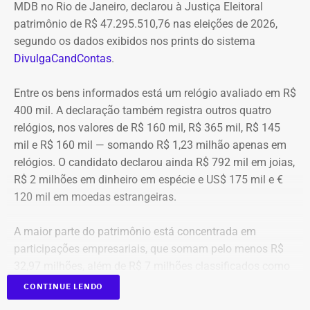
MDB no Rio de Janeiro, declarou à Justiça Eleitoral
patrimônio de R$ 47.295.510,76 nas eleições de 2026,
segundo os dados exibidos nos prints do sistema
DivulgaCandContas
.
Entre os bens informados está um relógio avaliado em R$
400 mil. A declaração também registra outros quatro
relógios, nos valores de R$ 160 mil, R$ 365 mil, R$ 145
mil e R$ 160 mil — somando R$ 1,23 milhão apenas em
relógios. O candidato declarou ainda R$ 792 mil em joias,
R$ 2 milhões em dinheiro em espécie e US$ 175 mil e €
120 mil em moedas estrangeiras.
A maior parte do patrimônio está concentrada em
participações empresariais, que somam pelo menos R$
32,97 milhões, além de R$ 7 milhões classificados como
“valores de diversos créditos”. Também aparecem na
CONTINUE LENDO
relação imóveis, incluindo uma cobertura declarada por