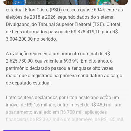
O patrimônio declarado pelo candidato a deputado
companheiros por violência doméstica.
estadual Elton Cristo (PSD) cresceu quase 694% entre as
eleições de 2018 e 2026, segundo dados do sistema
“Creio que duas coisas ainda impedem as mulheres de
Divulgaand, do Tribunal Superior Eleitoral (TSE). O total
seguirem adiante nesta batalha. A vergonha e o medo.
de bens informados passou de R$ 378.419,10 para R$
Porque é necessário ter mais do que coragem para seguir
3.004.200,00 no período.
adiante no enfrentamento à violência doméstica. Pois
muitas têm medo do agressor sob dois pontos de vista. O
A evolução representa um aumento nominal de R$
primeiro é o temor de continuar viva e estar ao lado do
2.625.780,90, equivalente a 693,9%. Em oito anos, o
agressor. E o outro é o que vai acontecer com ela depois
patrimônio declarado passou a ser quase oito vezes
que a denúncia for feita. Afinal, há o receio que alguma
maior que o registrado na primeira candidatura ao cargo
brecha legal permita que o agressor, de alguma forma,
de deputado estadual.
fique impune”, comenta.
Entre os itens declarados por Elton neste ano estão um
Passados oito anos após as agrssões se tornarem
imóvel de R$ 1,6 milhão, outro imóvel de R$ 480 mil, um
públicas nacionalmente, Cristiane cita qual o principal
apartamento avaliado em R$ 700 mil, aplicações
item que acredita ser necessário que as autoridades
financeiras de R$ 39,2 mil e um automóvel de R$ 185 mil.
tenham mais rigor.