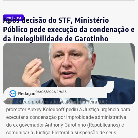
R$ 884,1 mil e duas casas. Os valores correspondem à
declaração apresentada, sem informações, nos prints,
Após decisão do STF, Ministério
POLÍTICA
sobre marca, modelo ou valor de mercado dos relógios.
Público pede execução da condenação e
da inelegibilidade de Garotinho
06/08/2026 19:25
Redação
Em petição protocolada nesta quinta-feira (06), o
promotor Alexey Kolouboff pediu à Justiça urgência para
executar a condenação por improbidade administrativa
do ex-governador Anthony Garotinho (Republicanos) e
comunicar à Justiça Eleitoral a suspensão de seus