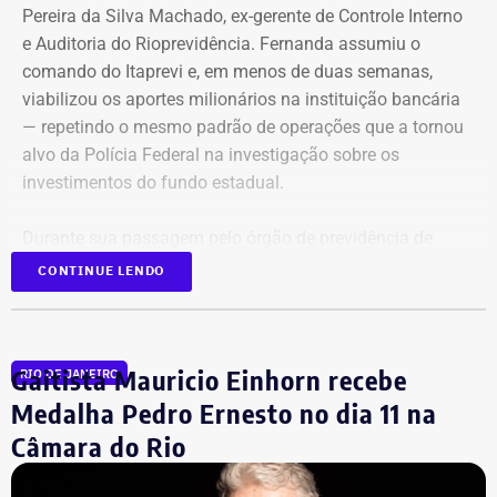
Pereira da Silva Machado, ex-gerente de Controle Interno
e Auditoria do Rioprevidência. Fernanda assumiu o
comando do Itaprevi e, em menos de duas semanas,
Declaração de bens de Alex Melim em 2026 — Foto:
viabilizou os aportes milionários na instituição bancária
Reprodução/Divulgacand
— repetindo o mesmo padrão de operações que a tornou
alvo da Polícia Federal na investigação sobre os
investimentos do fundo estadual.
Durante sua passagem pelo órgão de previdência de
Itaguaí, a ex-gerente do Rioprevidência também
nomeou
CONTINUE LENDO
para a estrutura interna o ex-policial federal Jayme Alves
de Oliveira Filho, o “Careca” da Lava Jato,
conhecido por
transportar malas de dinheiro para o doleiro Alberto
Gaitista Mauricio Einhorn recebe
RIO DE JANEIRO
Youssef.
Medalha Pedro Ernesto no dia 11 na
Câmara do Rio
Mais de 20% da carteira
compremetida sob ‘risco de default’