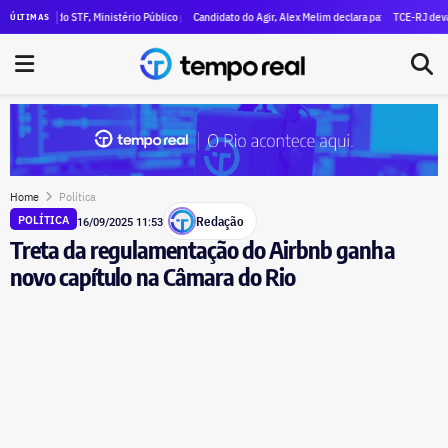
ara R$ 47 milhões em patrimônio
o do STF, Ministério Público pede execução da condenação e da inelegibilidade de Garotinho
Candidato do Agir, Alex Melim declara patrimônio de R$ 30 milhões
TCE-RJ devassa aporte
ÚLTIMAS
Home
Política
Redação
POLÍTICA
16/09/2025 11:53
Treta da regulamentação do Airbnb ganha
novo capítulo na Câmara do Rio